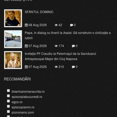
SFÂNTUL DOMINIC
08 Aug 2026
42
0
Papa, în dialog cu tinerii la Assisi: Să construim o civilizație a
iubirii
07 Aug 2026
174
0
Invitația PF Claudiu la Pelerinajul de la Sanctuarul
Arhiepiscopal Major din Cluj-Napoca
07 Aug 2026
310
0
RECOMANDĂRI
bisericaromanaunita.ro
episcopiabucuresti.ro
egco.ro
episcopiamm.ro
pioromeno.com