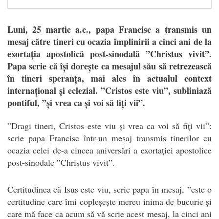
Luni, 25 martie a.c., papa Francisc a transmis un
mesaj către tineri cu ocazia împlinirii a cinci ani de la
exortația apostolică post-sinodală ”Christus vivit”.
Papa scrie că își dorește ca mesajul său să retrezească
în tineri speranța, mai ales în actualul context
internațional și eclezial. ”Cristos este viu”, subliniază
pontiful, ”și vrea ca și voi să fiți vii”.
”
Dragi tineri, Cristos este viu și vrea ca voi să fiți vii”:
scrie papa Francisc într-un mesaj transmis tinerilor cu
ocazia celei de-a cincea aniversări a exortației apostolice
post-sinodale ”Christus vivit”.
Certitudinea că Isus este viu, scrie papa în mesaj, ”este o
certitudine care îmi copleșește mereu inima de bucurie și
care mă face ca acum să vă scrie acest mesaj, la cinci ani