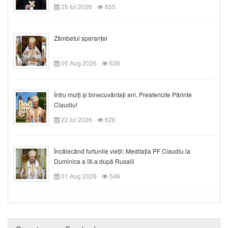
25 Iul 2026
655
Zâmbetul speranței
05 Aug 2026
636
Întru mulți și binecuvântați ani, Preafericite Părinte
Claudiu!
22 Iul 2026
626
Încălecând furtunile vieții: Meditația PF Claudiu la
Duminica a IX-a după Rusalii
01 Aug 2026
548