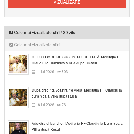
Cele mai vizualizate știri / 30 zile
Cele mai vizualizate știri
CELOR CARE NE SUSȚIN ÎN CREDINȚĂ: Meditația PF
Claudiu la Duminica a VI-a după Rusalii
11 Iul 2026
803
După credinţa voastră, fie vouă! Meditația PF Claudiu la
duminica a VII-a după Rusalii
18 Iul 2026
761
Adevăratul banchet: Meditația PF Claudiu la Duminica a
VIII-a după Rusalii