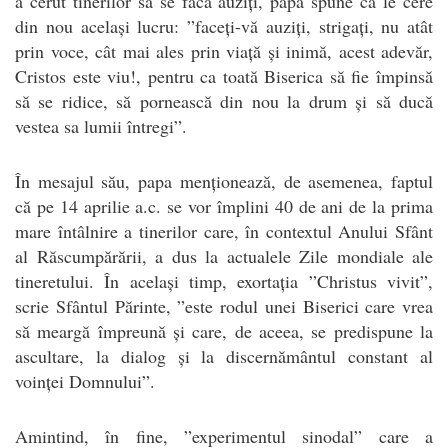
a cerut tinerilor să se facă auziți, papa spune că le cere
din nou același lucru: ”faceți-vă auziți, strigați, nu atât
prin voce, cât mai ales prin viață și inimă, acest adevăr,
Cristos este viu!, pentru ca toată Biserica să fie împinsă
să se ridice, să pornească din nou la drum și să ducă
vestea sa lumii întregi”.
În mesajul său, papa menționează, de asemenea, faptul
că pe 14 aprilie a.c. se vor împlini 40 de ani de la prima
mare întâlnire a tinerilor care, în contextul Anului Sfânt
al Răscumpărării, a dus la actualele Zile mondiale ale
tineretului. În același timp, exortația ”Christus vivit”,
scrie Sfântul Părinte, ”este rodul unei Biserici care vrea
să meargă împreună și care, de aceea, se predispune la
ascultare, la dialog și la discernământul constant al
voinței Domnului”.
Amintind, în fine, ”experimentul sinodal” care a