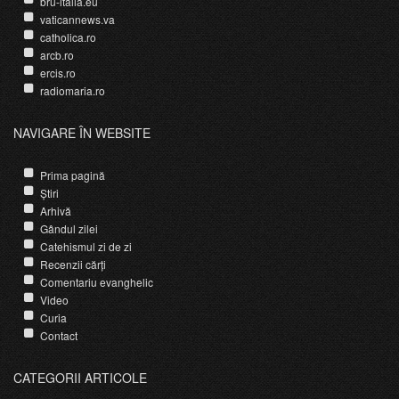
bru-italia.eu
vaticannews.va
catholica.ro
arcb.ro
ercis.ro
radiomaria.ro
NAVIGARE ÎN WEBSITE
Prima pagină
Știri
Arhivă
Gândul zilei
Catehismul zi de zi
Recenzii cărți
Comentariu evanghelic
Video
Curia
Contact
CATEGORII ARTICOLE