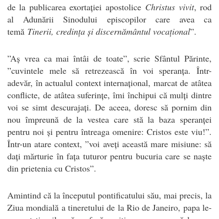
de la publicarea exortației apostolice
Christus vivit
, rod
al Adunării Sinodului episcopilor care avea ca
temă
Tinerii, credința și discernământul vocațional
”.
”Aș vrea ca mai întâi de toate”, scrie Sfântul Părinte,
”cuvintele mele să retrezească în voi speranța. Într-
adevăr, în actualul context internațional, marcat de atâtea
conflicte, de atâtea suferințe, îmi închipui că mulți dintre
voi se simt descurajați. De aceea, doresc să pornim din
nou împreună de la vestea care stă la baza speranței
pentru noi și pentru întreaga omenire: Cristos este viu!”.
Într-un atare context, ”voi aveți această mare misiune: să
dați mărturie în fața tuturor pentru bucuria care se naște
din prietenia cu Cristos”.
Amintind că la începutul pontificatului său, mai precis, la
Ziua mondială a tineretului de la Rio de Janeiro, papa le-