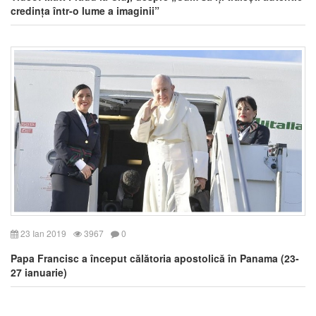
credința într-o lume a imaginii”
23 Ian 2019
3967
0
Papa Francisc a început călătoria apostolică în Panama (23-
27 ianuarie)