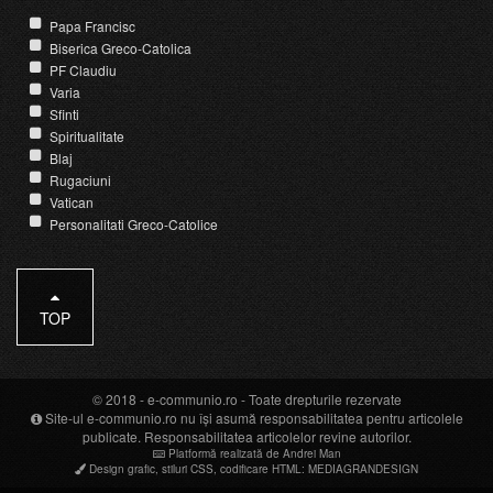
Papa Francisc
Biserica Greco-Catolica
PF Claudiu
Varia
Sfinti
Spiritualitate
Blaj
Rugaciuni
Vatican
Personalitati Greco-Catolice
TOP
© 2018 -
e-communio.ro
- Toate drepturile rezervate
Site-ul e-communio.ro nu își asumă responsabilitatea pentru articolele
publicate. Responsabilitatea articolelor revine autorilor.
Platformă realizată de Andrei Man
Design grafic
,
stiluri CSS
,
codificare HTML
:
MEDIAGRANDESIGN