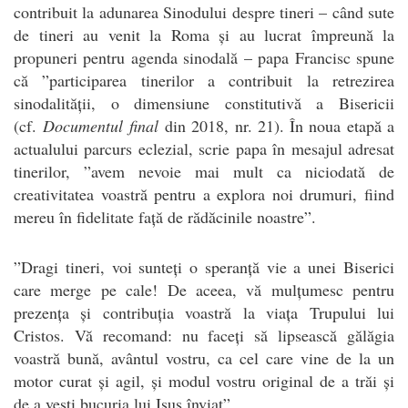
contribuit la adunarea Sinodului despre tineri – când sute
de tineri au venit la Roma și au lucrat împreună la
propuneri pentru agenda sinodală – papa Francisc spune
că ”participarea tinerilor a contribuit la retrezirea
sinodalității, o dimensiune constitutivă a Bisericii
(cf.
Documentul final
din 2018, nr. 21). În noua etapă a
actualului parcurs eclezial, scrie papa în mesajul adresat
tinerilor, ”avem nevoie mai mult ca niciodată de
creativitatea voastră pentru a explora noi drumuri, fiind
mereu în fidelitate față de rădăcinile noastre”.
”Dragi tineri, voi sunteți o speranță vie a unei Biserici
care merge pe cale! De aceea, vă mulțumesc pentru
prezența și contribuția voastră la viața Trupului lui
Cristos. Vă recomand: nu faceți să lipsească gălăgia
voastră bună, avântul vostru, ca cel care vine de la un
motor curat și agil, și modul vostru original de a trăi și
de a vesti bucuria lui Isus înviat”.