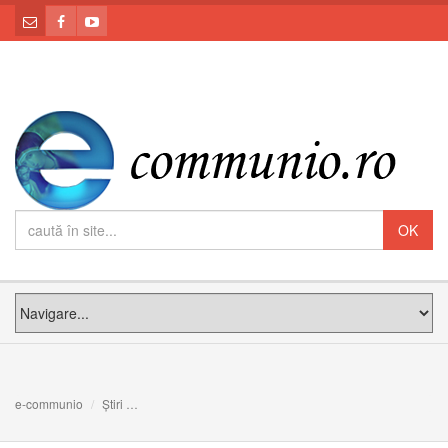
e-communio
Știri
Papa Francisc, într-un mesaj către tineri: Cristos este viu și