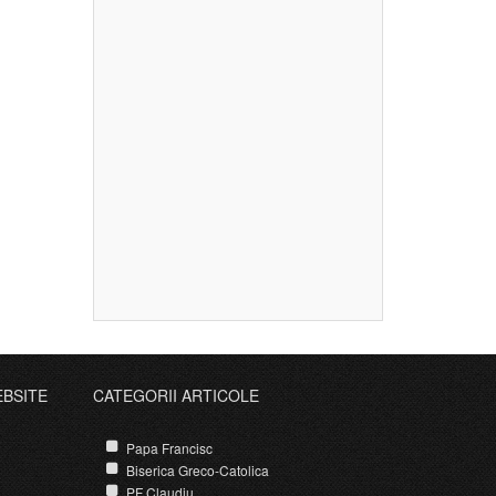
EBSITE
CATEGORII ARTICOLE
Papa Francisc
Biserica Greco-Catolica
PF Claudiu