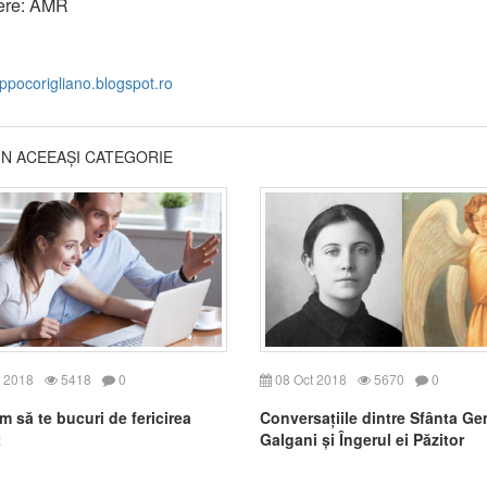
ere: AMR
ippocorigliano.blogspot.ro
DIN ACEEAȘI CATEGORIE
 2018
5418
0
08 Oct 2018
5670
0
m să te bucuri de fericirea
Conversațiile dintre Sfânta G
t
Galgani și Îngerul ei Păzitor