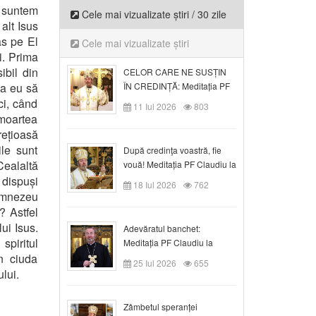
u suntem
Cele mai vizualizate știri / 30 zile
alt Isus
as pe El
Cele mai vizualizate știri
i. Prima
ibil din
CELOR CARE NE SUSȚIN
ca eu să
ÎN CREDINȚĂ: Meditația PF
Claudiu la Duminica a VI-a
ci, când
11 Iul 2026
803
după Rusalii
 moartea
rețioasă
le sunt
După credinţa voastră, fie
Cealaltă
vouă! Meditația PF Claudiu la
duminica a VII-a după Rusalii
 dispuși
18 Iul 2026
762
Dumnezeu
 Astfel
lui Isus.
Adevăratul banchet:
spiritul
Meditația PF Claudiu la
n ciuda
Duminica a VIII-a după
25 Iul 2026
655
Rusalii
ului.
Zâmbetul speranței