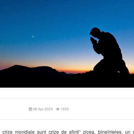
08 Apr 2024
1933
 crize mondiale sunt crize de sfinți” zicea, bineînțeles, un 