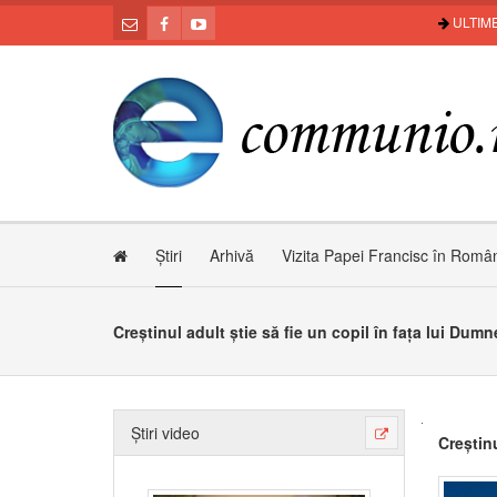
ULTIME
Știri
Arhivă
Vizita Papei Francisc în Româ
Creștinul adult știe să fie un copil în fața lui Dum
Știri video
Creștinu