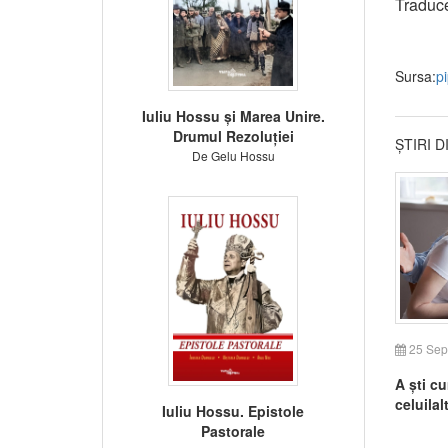
Traduc
Sursa:
p
Iuliu Hossu și Marea Unire.
Drumul Rezoluției
ȘTIRI 
De Gelu Hossu
25 Sep
A ști cu
celuilal
Iuliu Hossu. Epistole
Pastorale