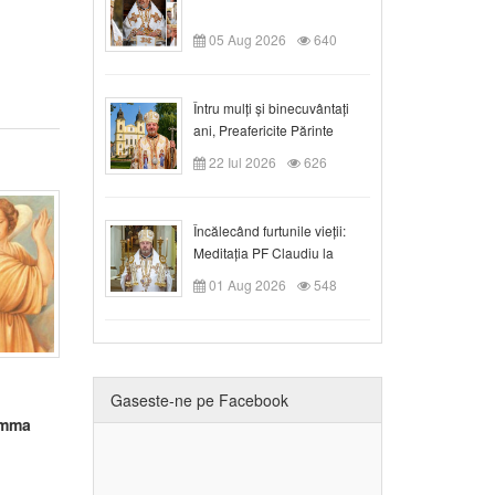
05 Aug 2026
640
Întru mulți și binecuvântați
ani, Preafericite Părinte
Claudiu!
22 Iul 2026
626
Încălecând furtunile vieții:
Meditația PF Claudiu la
Duminica a IX-a după Rusalii
01 Aug 2026
548
Gaseste-ne pe Facebook
emma