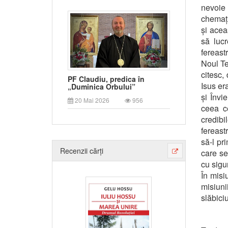
nevoie 
chemați
și acea
să lucr
fereast
Noul Te
citesc,
PF Claudiu, predica în
Isus er
„Duminica Orbului”
și Învi
20 Mai 2026
956
ceea c
credibi
fereast
să-l pr
Recenzii cărți
care se
cu sigur
În misi
misiun
slăbiciu