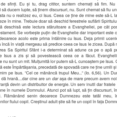
de sfinți. Eu și tu, drag cititor, suntem chemați să fim. N
 să ducem lupte, să ținem discursuri, nu. Sunt chemat să fiu un 
sta nu o realizez eu, ci Isus. Ceea ce ține de mine este să-L l
eze în mine. Trebuie doar să deschid ferestrele suflării Spiritulu
ră deschisă este lectura stăruitoare a Evangheliei, pe cât pos
stament. Se vorbește puțin de Evanghelie dar important este 
 deoarece acolo este prima întâlnire cu Isus. Deja primii uceni
a încă în viață mergeau să predice ceea ce Isus le zicea. După
erea Sa Spiritul Sfânt i-a determinat să adune ca pe o apă p
e Isus a zis și să povestească ceea ce a făcut. Evanghelii
le nu sunt un mit. Mulțumită lor putem să-L cunoaștem pe Isus. 
ră este Împărtășania, precedată de spovadă care ne ține umili și
imim pe Isus. ”Cel ce mănâncă trupul Meu...” (Io. 6,56). Un 
 dă hrană....dar cine are un
dar
așa de mare precum avem noi?
anță devin un distribuitor de energie. Un serv inutil dar fratele 
une în numele Domnului. Atunci pot să lupt, să țin discursuri, în 
ii. Rămânând senin deoarece Dumnezeu este tatăl meu, î
nilor fiului copil. Creștinul adult știe să fie un copil în fața Domn