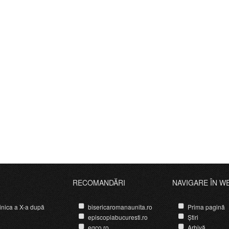
RECOMANDĂRI
NAVIGARE ÎN W
nica a X-a după
bisericaromanaunita.ro
Prima pagină
episcopiabucuresti.ro
Știri
egco.ro
Arhivă