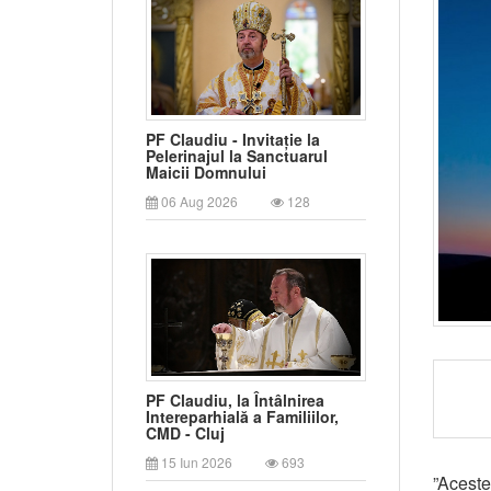
PF Claudiu - Invitație la
Pelerinajul la Sanctuarul
Maicii Domnului
06 Aug 2026
128
PF Claudiu, la Întâlnirea
Intereparhială a Familiilor,
CMD - Cluj
15 Iun 2026
693
”Aceste