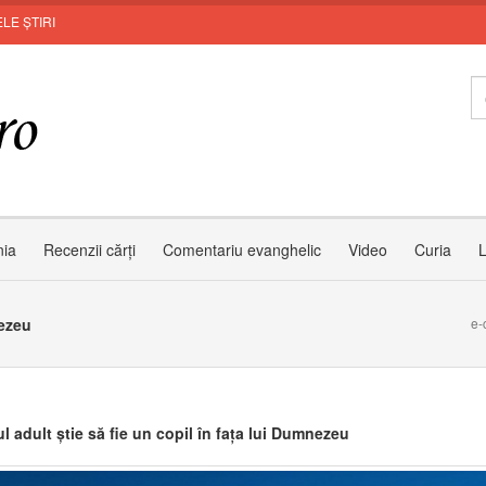
LE ȘTIRI
nia
Recenzii cărți
Comentariu evanghelic
Video
Curia
L
nezeu
e-
l adult știe să fie un copil în fața lui Dumnezeu