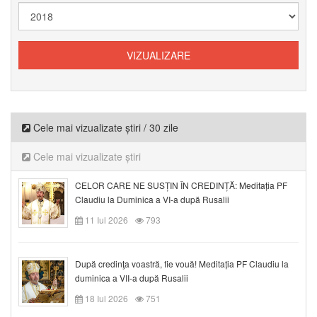
Cele mai vizualizate știri / 30 zile
Cele mai vizualizate știri
CELOR CARE NE SUSȚIN ÎN CREDINȚĂ: Meditația PF
Claudiu la Duminica a VI-a după Rusalii
11 Iul 2026
793
După credinţa voastră, fie vouă! Meditația PF Claudiu la
duminica a VII-a după Rusalii
18 Iul 2026
751