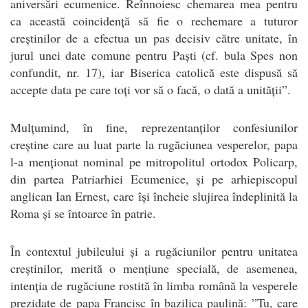
aniversări ecumenice. Reînnoiesc chemarea mea pentru
ca această coincidență să fie o rechemare a tuturor
creștinilor de a efectua un pas decisiv către unitate, în
jurul unei date comune pentru Paști (cf. bula Spes non
confundit, nr. 17), iar Biserica catolică este dispusă să
accepte data pe care toți vor să o facă, o dată a unității”.
Mulțumind, în fine, reprezentanților confesiunilor
creștine care au luat parte la rugăciunea vesperelor, papa
l-a menționat nominal pe mitropolitul ortodox Policarp,
din partea Patriarhiei Ecumenice, și pe arhiepiscopul
anglican Ian Ernest, care își încheie slujirea îndeplinită la
Roma și se întoarce în patrie.
În contextul jubileului și a rugăciunilor pentru unitatea
creștinilor, merită o mențiune specială, de asemenea,
intenția de rugăciune rostită în limba română la vesperele
prezidate de papa Francisc în bazilica paulină: ”Tu, care