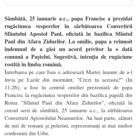
Sâmbătă, 25 ianuarie a.c., papa Francisc a prezidat
rugăciunea vesperelor în sărbătoarea Convertirii
Sfântului Apostol Paul, oficiată în bazilica Sfântul
Paul din Afara Zidurilor. La omilie, papa a reînnoit
îndemnul de a găsi un acord privitor la o dată
comună a Paștelui. Sugestivă, intenția de rugăciune
rostită în limba română.
Î
ntrebarea pe care Isus o adresează Martei înainte de a-l
învia pe Lazăr din mormânt, ”Crezi tu aceasta?” (In
11,26), a fost în centrul omiliei prezentată de papa
Francisc la rugăciunea vesperelor din bazilica papală din
Roma ”Sfântul Paul din Afara Zidurilor”, oficiată în
cursul serii de sâmbătă, 25 ianuarie a.c., la sărbătoarea
Convertirii Apostolului Neamurilor. Au luat parte, alături
de mii de romani și pelerini, reprezentanți ai mai multor
confesiuni din Urbe.