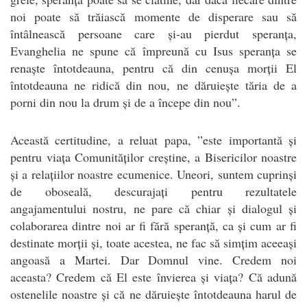
noi poate să trăiască momente de disperare sau să
întâlnească persoane care și-au pierdut speranța,
Evanghelia ne spune că împreună cu Isus speranța se
renaște întotdeauna, pentru că din cenușa morții El
întotdeauna ne ridică din nou, ne dăruiește tăria de a
porni din nou la drum și de a începe din nou”.
Această certitudine, a reluat papa, ”este importantă și
pentru viața Comunităților creștine, a Bisericilor noastre
și a relațiilor noastre ecumenice. Uneori, suntem cuprinși
de oboseală, descurajați pentru rezultatele
angajamentului nostru, ne pare că chiar și dialogul și
colaborarea dintre noi ar fi fără speranță, ca și cum ar fi
destinate morții și, toate acestea, ne fac să simțim aceeași
angoasă a Martei. Dar Domnul vine. Credem noi
aceasta? Credem că El este învierea și viața? Că adună
ostenelile noastre și că ne dăruiește întotdeauna harul de