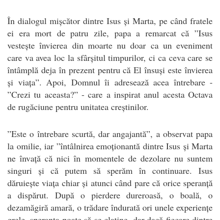
În dialogul mișcător dintre Isus și Marta, pe când fratele
ei era mort de patru zile, papa a remarcat că ”Isus
vestește învierea din moarte nu doar ca un eveniment
care va avea loc la sfârșitul timpurilor, ci ca ceva care se
întâmplă deja în prezent pentru că El însuși este învierea
și viața”. Apoi, Domnul îi adresează acea întrebare -
”Crezi tu aceasta?” - care a inspirat anul acesta Octava
de rugăciune pentru unitatea creștinilor.
”Este o întrebare scurtă, dar angajantă”, a observat papa
la omilie, iar ”întâlnirea emoționantă dintre Isus și Marta
ne învață că nici în momentele de dezolare nu suntem
singuri și că putem să sperăm în continuare. Isus
dăruiește viața chiar și atunci când pare că orice speranță
a dispărut. După o pierdere dureroasă, o boală, o
dezamăgiră amară, o trădare îndurată ori unele experiențe
grele, speranța poate să se clatine, dar dacă fiecare dintre