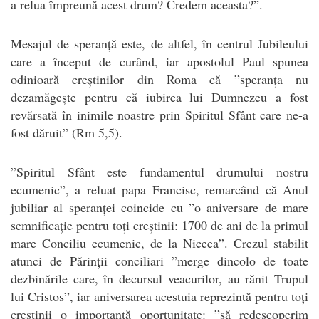
a relua împreună acest drum? Credem aceasta?”.
Mesajul de speranță este, de altfel, în centrul Jubileului
care a început de curând, iar apostolul Paul spunea
odinioară creștinilor din Roma că ”speranța nu
dezamăgește pentru că iubirea lui Dumnezeu a fost
revărsată în inimile noastre prin Spiritul Sfânt care ne-a
fost dăruit” (Rm 5,5).
”Spiritul Sfânt este fundamentul drumului nostru
ecumenic”, a reluat papa Francisc, remarcând că Anul
jubiliar al speranței coincide cu ”o aniversare de mare
semnificație pentru toți creștinii: 1700 de ani de la primul
mare Conciliu ecumenic, de la Niceea”. Crezul stabilit
atunci de Părinții conciliari ”merge dincolo de toate
dezbinările care, în decursul veacurilor, au rănit Trupul
lui Cristos”, iar aniversarea acestuia reprezintă pentru toți
creștinii o importantă oportunitate: ”să redescoperim