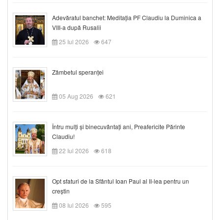
Adevăratul banchet: Meditația PF Claudiu la Duminica a
VIII-a după Rusalii
25 Iul 2026
647
Zâmbetul speranței
05 Aug 2026
621
Întru mulți și binecuvântați ani, Preafericite Părinte
Claudiu!
22 Iul 2026
618
Opt sfaturi de la Sfântul Ioan Paul al II-lea pentru un
creștin
08 Iul 2026
595