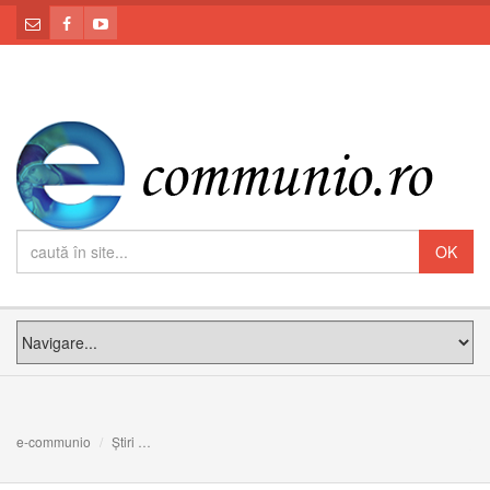
e-communio
Știri
Papa cheamă Bisericile să facă un pas decisiv către o 