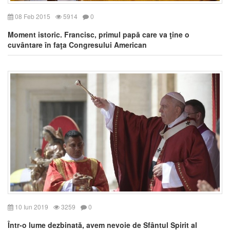
08 Feb 2015
5914
0
Moment istoric. Francisc, primul papă care va ţine o
cuvântare în faţa Congresului American
10 Iun 2019
3259
0
Într-o lume dezbinată, avem nevoie de Sfântul Spirit al