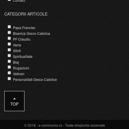
Contact
CATEGORII ARTICOLE
Papa Francisc
Biserica Greco-Catolica
PF Claudiu
Varia
Sfinti
Spiritualitate
Blaj
Rugaciuni
Vatican
Personalitati Greco-Catolice
TOP
© 2018 -
e-communio.ro
- Toate drepturile rezervate