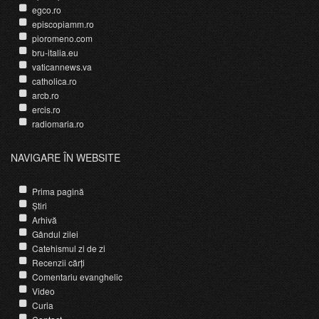
egco.ro
episcopiamm.ro
pioromeno.com
bru-italia.eu
vaticannews.va
catholica.ro
arcb.ro
ercis.ro
radiomaria.ro
NAVIGARE ÎN WEBSITE
Prima pagină
Știri
Arhivă
Gândul zilei
Catehismul zi de zi
Recenzii cărți
Comentariu evanghelic
Video
Curia