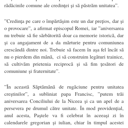
rădăcinile comune ale credinței și să păstrăm unitatea”.
”Credința pe care o împărtășim este un dar prețios, dar și
o provocare”, a afirmat episcopul Romei, iar ”aniversarea
nu trebuie să fie sărbătorită doar ca memorie istorică, dar
și ca angajament de a da mărturie pentru comuniunea
crescândă dintre noi. Trebuie să facem în așa fel încât să
nu o pierdem din mână, ci să construim legături trainice,
să cultivăm prietenia reciprocă și să fim țesători de
comuniune și fraternitate”.
”În această Săptămână de rugăciune pentru unitatea
creștinilor”, a subliniat papa Francisc, ”putem trăi
aniversarea Conciliului de la Niceea și ca un apel de a
persevera pe drumul către unitate. În mod providențial,
anul acesta, Paștele va fi celebrat în aceeași zi în
calendarele gregorian și iulian, chiar în timpul acestei