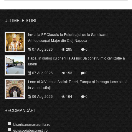
ULTIMELE ȘTIRI
Invitația PF Claudiu la Pelerinajul de la Sanctuarul
Arhiepiscopal Major din Cluj-Napoca
07 Aug 2026
285
0
Papa, în dialog cu tinerii la Assisi: Să construim o civilizație a
iubirii
07 Aug 2026
153
0
Leon al XIV-lea la Assisi: Tineri, Europa și întreaga lume caută
în voi noi sfinți
06 Aug 2026
164
0
RECOMANDĂRI
bisericaromanaunita.ro
episcopiabucuresti.ro