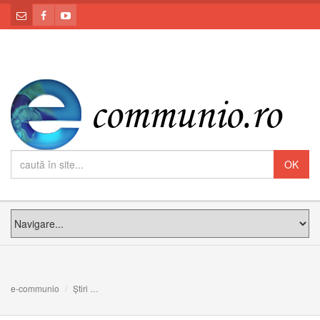
e-communio
Știri
Vocația noastră și a Bisericii, primirea Domnului care ne 