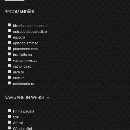
RECOMANDĂRI
bisericaromanaunita.ro
episcopiabucuresti.ro
egco.ro
episcopiamm.ro
pioromeno.com
bru-italia.eu
vaticannews.va
catholica.ro
arcb.ro
ercis.ro
radiomaria.ro
NAVIGARE ÎN WEBSITE
Prima pagină
Știri
Arhivă
Gândul zilei