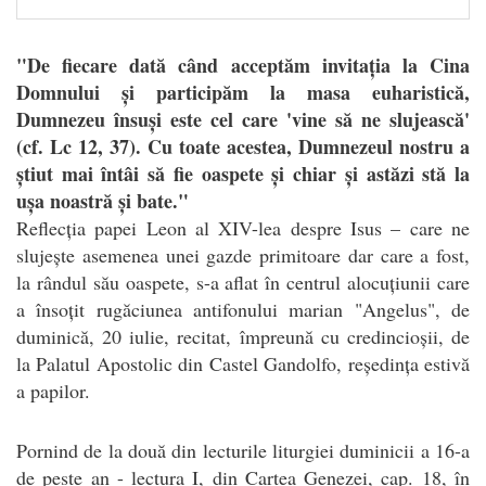
"De fiecare dată când acceptăm invitația la Cina
Domnului și participăm la masa euharistică,
Dumnezeu însuși este cel care 'vine să ne slujească'
(cf. Lc 12, 37). Cu toate acestea, Dumnezeul nostru a
știut mai întâi să fie oaspete și chiar și astăzi stă la
ușa noastră și bate."
R
eflecția papei Leon al XIV-lea despre Isus – care ne
slujește asemenea unei gazde primitoare dar care a fost,
la rândul său oaspete, s-a aflat în centrul alocuțiunii care
a însoțit rugăciunea antifonului marian "Angelus", de
duminică, 20 iulie, recitat, împreună cu credincioșii, de
la Palatul Apostolic din Castel Gandolfo, reședința estivă
a papilor.
Pornind de la două din lecturile liturgiei duminicii a 16-a
de peste an - lectura I, din Cartea Genezei, cap. 18, în