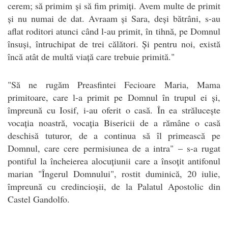
cerem; să primim și să fim primiți. Avem multe de primit
și nu numai de dat. Avraam și Sara, deși bătrâni, s-au
aflat roditori atunci când l-au primit, în tihnă, pe Domnul
însuși, întruchipat de trei călători. Și pentru noi, există
încă atât de multă viață care trebuie primită."
"Să ne rugăm Preasfintei Fecioare Maria, Mama
primitoare, care l-a primit pe Domnul în trupul ei și,
împreună cu Iosif, i-au oferit o casă. În ea strălucește
vocația noastră, vocația Bisericii de a rămâne o casă
deschisă tuturor, de a continua să îl primească pe
Domnul, care cere permisiunea de a intra" – s-a rugat
pontiful la încheierea alocuțiunii care a însoțit antifonul
marian "Îngerul Domnului", rostit duminică, 20 iulie,
împreună cu credincioșii, de la Palatul Apostolic din
Castel Gandolfo.