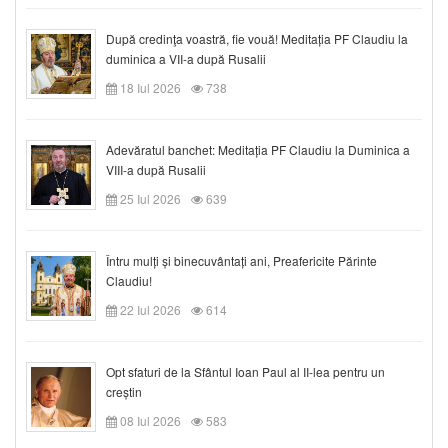
După credinţa voastră, fie vouă! Meditația PF Claudiu la
duminica a VII-a după Rusalii
18 Iul 2026
738
Adevăratul banchet: Meditația PF Claudiu la Duminica a
VIII-a după Rusalii
25 Iul 2026
639
Întru mulți și binecuvântați ani, Preafericite Părinte
Claudiu!
22 Iul 2026
614
Opt sfaturi de la Sfântul Ioan Paul al II-lea pentru un
creștin
08 Iul 2026
583