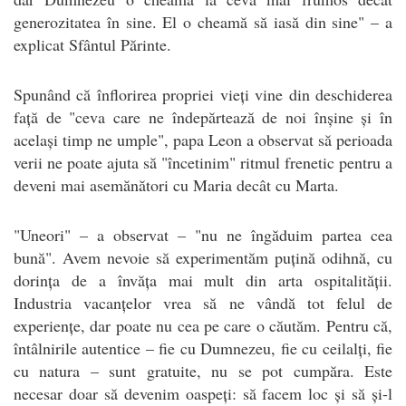
generozitatea în sine. El o cheamă să iasă din sine" – a
explicat Sfântul Părinte.
Spunând că înflorirea propriei vieți vine din deschiderea
față de "ceva care ne îndepărtează de noi înșine și în
același timp ne umple", papa Leon a observat să perioada
verii ne poate ajuta să "încetinim" ritmul frenetic pentru a
deveni mai asemănători cu Maria decât cu Marta.
"Uneori" – a observat – "nu ne îngăduim partea cea
bună". Avem nevoie să experimentăm puțină odihnă, cu
dorința de a învăța mai mult din arta ospitalității.
Industria vacanțelor vrea să ne vândă tot felul de
experiențe, dar poate nu cea pe care o căutăm. Pentru că,
întâlnirile autentice – fie cu Dumnezeu, fie cu ceilalți, fie
cu natura – sunt gratuite, nu se pot cumpăra. Este
necesar doar să devenim oaspeți: să facem loc și să și-l