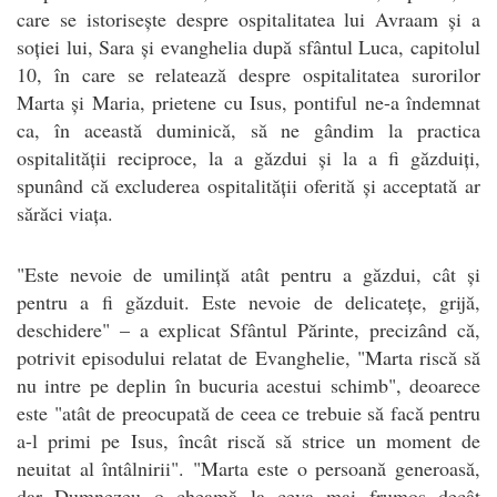
care se istorisește despre ospitalitatea lui Avraam și a
soției lui, Sara și evanghelia după sfântul Luca, capitolul
10, în care se relatează despre ospitalitatea surorilor
Marta și Maria, prietene cu Isus, pontiful ne-a îndemnat
ca, în această duminică, să ne gândim la practica
ospitalității reciproce, la a găzdui și la a fi găzduiți,
spunând că excluderea ospitalității oferită și acceptată ar
sărăci viața.
"Este nevoie de umilință atât pentru a găzdui, cât și
pentru a fi găzduit. Este nevoie de delicatețe, grijă,
deschidere" – a explicat Sfântul Părinte, precizând că,
potrivit episodului relatat de Evanghelie, "Marta riscă să
nu intre pe deplin în bucuria acestui schimb", deoarece
este "atât de preocupată de ceea ce trebuie să facă pentru
a-l primi pe Isus, încât riscă să strice un moment de
neuitat al întâlnirii". "Marta este o persoană generoasă,
dar Dumnezeu o cheamă la ceva mai frumos decât