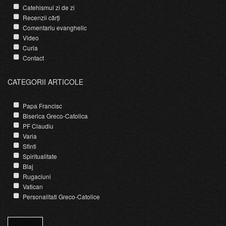
Catehismul zi de zi
Recenzii cărți
Comentariu evanghelic
Video
Curia
Contact
CATEGORII ARTICOLE
Papa Francisc
Biserica Greco-Catolica
PF Claudiu
Varia
Sfinti
Spiritualitate
Blaj
Rugaciuni
Vatican
Personalitati Greco-Catolice