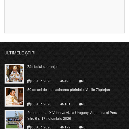
ULTIMELE ȘTIRI
Zâmbetul speranței
05 Aug 2026
490
0
50 de ani de la asasinarea părintelui Vasile Zăpârțan
05 Aug 2026
181
0
Papa Leon al XIV-lea va vizita Uruguay, Argentina și Peru
între 6 și 17 noiembrie 2026
05 Aug 2026
179
0