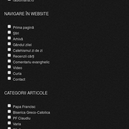
NAVIGARE ÎN WEBSITE
Prima pagină
Știri
Arhivă
Gândul zilei
Catehismul zi de zi
Recenzii cărți
Comentariu evanghelic
Video
Curia
Contact
CATEGORII ARTICOLE
Papa Francisc
Biserica Greco-Catolica
PF Claudiu
Varia