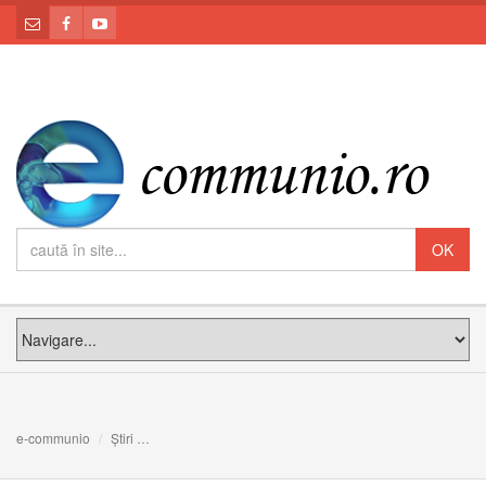
e-communio
Știri
Ce este sărbătoarea Sfânta Fecioară Maria, Regina Roz