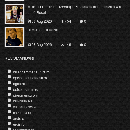
MUNTELE LUPTEI: Meditația PF Claudiu la Duminica a X-a
după Rusalii
08 Aug 2026
454
0
SFÂNTUL DOMINIC
08 Aug 2026
149
0
RECOMANDĂRI
bisericaromanaunita.ro
episcopiabucuresti.ro
egco.ro
episcopiamm.ro
pioromeno.com
bru-italia.eu
vaticannews.va
catholica.ro
arcb.ro
ercis.ro
radiomaria.ro