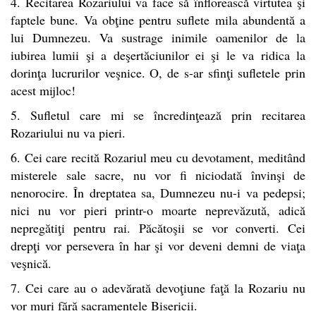
4. Recitarea Rozariului va face să înflorească virtutea şi
faptele bune. Va obţine pentru suflete mila abundentă a
lui Dumnezeu. Va sustrage inimile oamenilor de la
iubirea lumii şi a deşertăciunilor ei şi le va ridica la
dorinţa lucrurilor veşnice. O, de s-ar sfinţi sufletele prin
acest mijloc!
5. Sufletul care mi se încredinţează prin recitarea
Rozariului nu va pieri.
6. Cei care recită Rozariul meu cu devotament, meditând
misterele sale sacre, nu vor fi niciodată învinşi de
nenorocire. În dreptatea sa, Dumnezeu nu-i va pedepsi;
nici nu vor pieri printr-o moarte neprevăzută, adică
nepregătiţi pentru rai. Păcătoşii se vor converti. Cei
drepţi vor persevera în har şi vor deveni demni de viaţa
veşnică.
7. Cei care au o adevărată devoţiune faţă la Rozariu nu
vor muri fără sacramentele Bisericii.