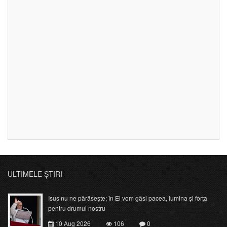
ULTIMELE ȘTIRI
Isus nu ne părăsește; în El vom găsi pacea, lumina și forța
pentru drumul nostru
10 Aug 2026
106
0