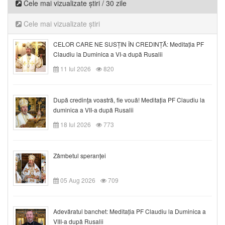
Cele mai vizualizate știri / 30 zile
Cele mai vizualizate știri
CELOR CARE NE SUSȚIN ÎN CREDINȚĂ: Meditația PF
Claudiu la Duminica a VI-a după Rusalii
11 Iul 2026
820
După credinţa voastră, fie vouă! Meditația PF Claudiu la
duminica a VII-a după Rusalii
18 Iul 2026
773
Zâmbetul speranței
05 Aug 2026
709
Adevăratul banchet: Meditația PF Claudiu la Duminica a
VIII-a după Rusalii