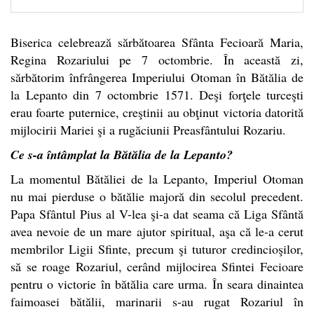
Biserica celebrează sărbătoarea Sfânta Fecioară Maria,
Regina Rozariului pe 7 octombrie. În această zi,
sărbătorim înfrângerea Imperiului Otoman în Bătălia de
la Lepanto din 7 octombrie 1571. Deşi forţele turceşti
erau foarte puternice, creştinii au obţinut victoria datorită
mijlocirii Mariei şi a rugăciunii Preasfântului Rozariu.
Ce s-a întâmplat la Bătălia de la Lepanto?
La momentul Bătăliei de la Lepanto, Imperiul Otoman
nu mai pierduse o bătălie majoră din secolul precedent.
Papa Sfântul Pius al V-lea şi-a dat seama că Liga Sfântă
avea nevoie de un mare ajutor spiritual, aşa că le-a cerut
membrilor Ligii Sfinte, precum şi tuturor credincioşilor,
să se roage Rozariul, cerând mijlocirea Sfintei Fecioare
pentru o victorie în bătălia care urma. În seara dinaintea
faimoasei bătălii, marinarii s-au rugat Rozariul în