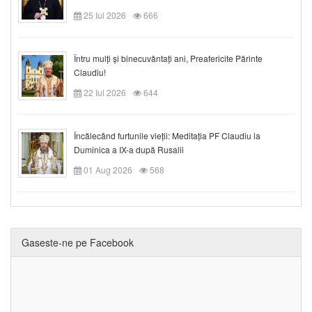
25 Iul 2026
666
Întru mulți și binecuvântați ani, Preafericite Părinte
Claudiu!
22 Iul 2026
644
Încălecând furtunile vieții: Meditația PF Claudiu la
Duminica a IX-a după Rusalii
01 Aug 2026
568
Gaseste-ne pe Facebook