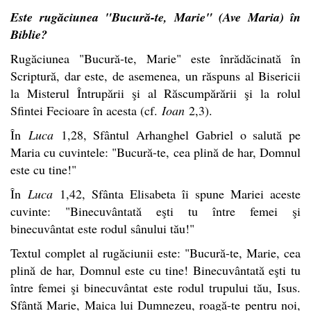
Este rugăciunea "Bucură-te, Marie" (Ave Maria) în
Biblie?
Rugăciunea "Bucură-te, Marie" este înrădăcinată în
Scriptură, dar este, de asemenea, un răspuns al Bisericii
la Misterul Întrupării şi al Răscumpărării şi la rolul
Sfintei Fecioare în acesta (cf.
Ioan
2,3).
În
Luca
1,28, Sfântul Arhanghel Gabriel o salută pe
Maria cu cuvintele: "Bucură-te, cea plină de har, Domnul
este cu tine!"
În
Luca
1,42, Sfânta Elisabeta îi spune Mariei aceste
cuvinte: "Binecuvântată eşti tu între femei şi
binecuvântat este rodul sânului tău!"
Textul complet al rugăciunii este: "Bucură-te, Marie, cea
plină de har, Domnul este cu tine! Binecuvântată eşti tu
între femei şi binecuvântat este rodul trupului tău, Isus.
Sfântă Marie, Maica lui Dumnezeu, roagă-te pentru noi,