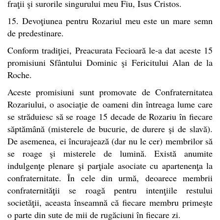
fraţii şi surorile singurului meu Fiu, Isus Cristos.
15. Devoţiunea pentru Rozariul meu este un mare semn
de predestinare.
Conform tradiţiei, Preacurata Fecioară le-a dat aceste 15
promisiuni Sfântului Dominic şi Fericitului Alan de la
Roche.
Aceste promisiuni sunt promovate de Confraternitatea
Rozariului, o asociaţie de oameni din întreaga lume care
se străduiesc să se roage 15 decade de Rozariu în fiecare
săptămână (misterele de bucurie, de durere şi de slavă).
De asemenea, ei încurajează (dar nu le cer) membrilor să
se roage şi misterele de lumină. Există anumite
indulgenţe plenare şi parţiale asociate cu apartenenţa la
confraternitate. În cele din urmă, deoarece membrii
confraternităţii se roagă pentru intenţiile restului
societăţii, aceasta înseamnă că fiecare membru primeşte
o parte din sute de mii de rugăciuni în fiecare zi.