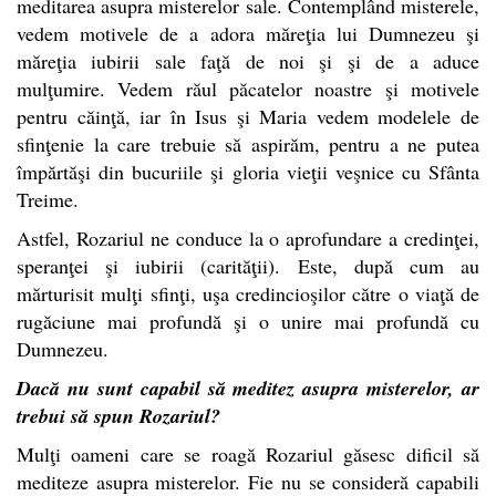
meditarea asupra misterelor sale. Contemplând misterele,
vedem motivele de a adora măreţia lui Dumnezeu şi
măreţia iubirii sale faţă de noi şi şi de a aduce
mulţumire. Vedem răul păcatelor noastre şi motivele
pentru căinţă, iar în Isus şi Maria vedem modelele de
sfinţenie la care trebuie să aspirăm, pentru a ne putea
împărtăşi din bucuriile şi gloria vieţii veşnice cu Sfânta
Treime.
Astfel, Rozariul ne conduce la o aprofundare a credinţei,
speranţei şi iubirii (carităţii). Este, după cum au
mărturisit mulţi sfinţi, uşa credincioşilor către o viaţă de
rugăciune mai profundă şi o unire mai profundă cu
Dumnezeu.
Dacă nu sunt capabil să meditez asupra misterelor, ar
trebui să spun Rozariul?
Mulţi oameni care se roagă Rozariul găsesc dificil să
mediteze asupra misterelor. Fie nu se consideră capabili