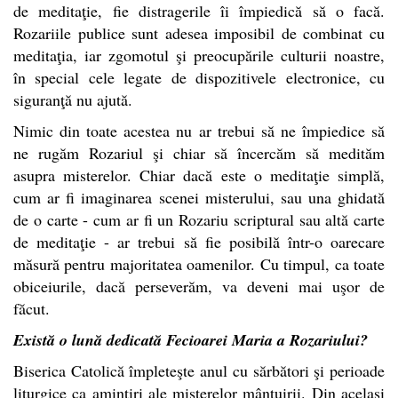
de meditaţie, fie distragerile îi împiedică să o facă.
Rozariile publice sunt adesea imposibil de combinat cu
meditaţia, iar zgomotul şi preocupările culturii noastre,
în special cele legate de dispozitivele electronice, cu
siguranţă nu ajută.
Nimic din toate acestea nu ar trebui să ne împiedice să
ne rugăm Rozariul şi chiar să încercăm să medităm
asupra misterelor. Chiar dacă este o meditaţie simplă,
cum ar fi imaginarea scenei misterului, sau una ghidată
de o carte - cum ar fi un Rozariu scriptural sau altă carte
de meditaţie - ar trebui să fie posibilă într-o oarecare
măsură pentru majoritatea oamenilor. Cu timpul, ca toate
obiceiurile, dacă perseverăm, va deveni mai uşor de
făcut.
Există o lună dedicată Fecioarei Maria a Rozariului?
Biserica Catolică împleteşte anul cu sărbători şi perioade
liturgice ca amintiri ale misterelor mântuirii. Din acelaşi