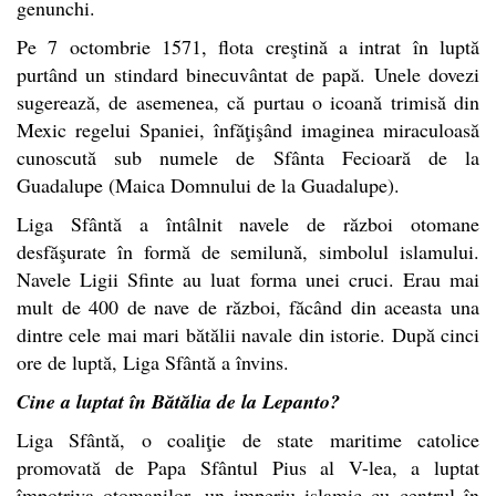
genunchi.
Pe 7 octombrie 1571, flota creştină a intrat în luptă
purtând un stindard binecuvântat de papă. Unele dovezi
sugerează, de asemenea, că purtau o icoană trimisă din
Mexic regelui Spaniei, înfăţişând imaginea miraculoasă
cunoscută sub numele de Sfânta Fecioară de la
Guadalupe (Maica Domnului de la Guadalupe).
Liga Sfântă a întâlnit navele de război otomane
desfăşurate în formă de semilună, simbolul islamului.
Navele Ligii Sfinte au luat forma unei cruci. Erau mai
mult de 400 de nave de război, făcând din aceasta una
dintre cele mai mari bătălii navale din istorie. După cinci
ore de luptă, Liga Sfântă a învins.
Cine a luptat în Bătălia de la Lepanto?
Liga Sfântă, o coaliţie de state maritime catolice
promovată de Papa Sfântul Pius al V-lea, a luptat
împotriva otomanilor, un imperiu islamic cu centrul în