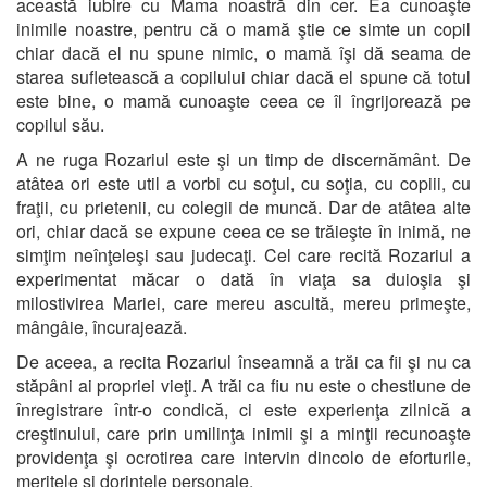
această iubire cu Mama noastră din cer. Ea cunoaşte
inimile noastre, pentru că o mamă ştie ce simte un copil
chiar dacă el nu spune nimic, o mamă îşi dă seama de
starea sufletească a copilului chiar dacă el spune că totul
este bine, o mamă cunoaşte ceea ce îl îngrijorează pe
copilul său.
A ne ruga Rozariul este şi un timp de discernământ. De
atâtea ori este util a vorbi cu soţul, cu soţia, cu copiii, cu
fraţii, cu prietenii, cu colegii de muncă. Dar de atâtea alte
ori, chiar dacă se expune ceea ce se trăieşte în inimă, ne
simţim neînţeleşi sau judecaţi. Cel care recită Rozariul a
experimentat măcar o dată în viaţa sa duioşia şi
milostivirea Mariei, care mereu ascultă, mereu primeşte,
mângâie, încurajează.
De aceea, a recita Rozariul înseamnă a trăi ca fii şi nu ca
stăpâni ai propriei vieţi. A trăi ca fiu nu este o chestiune de
înregistrare într-o condică, ci este experienţa zilnică a
creştinului, care prin umilinţa inimii şi a minţii recunoaşte
providenţa şi ocrotirea care intervin dincolo de eforturile,
meritele şi dorinţele personale.