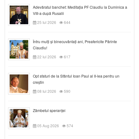
Adevăratul banchet: Meditația PF Claudiu la Duminica a
VIII-a după Rusalii
25 Iul 2026
644
Întru mulți și binecuvântați ani, Preafericite Părinte
Claudiu!
22 Iul 2026
617
Opt sfaturi de la Sfântul Ioan Paul al II-lea pentru un
creștin
08 Iul 2026
590
Zâmbetul speranței
05 Aug 2026
574