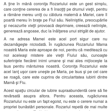
A ţine în mână coroniţa Rozariului este un gest simplu,
care conţine cererea de a fi însoţiţi pe drumul vieţii, pentru
a rămâne mereu uniţi cu căldura maternă a Mariei, care îl
poartă mereu în braţe pe Fiul său. Neliniştile, preocupările
şi necazurile vieţii provoacă deprimare, creează nelinişte,
generează angoase, duc la înălţarea unui strigăt de ajutor.
A ne adresa Mamei este acel port sigur care nu
dezamăgeşte niciodată. În rugăciunea Rozariului Mama
noastră Maria este aproape de noi, pentru că meditează cu
noi aceleaşi mistere ale vieţii Fiului său, cunoaşte
suferinţele fiecărei inimi umane şi mai ales mijloceşte la
Isus pentru mântuirea noastră. Coroniţa Rozariului este
acel lanţ uşor care uneşte pe Maria, pe Isus şi pe cel care
se roagă, care este cuprins de circularitatea iubirii dintre
Mamă şi Fiu.
Acest spaţiu circular de iubire supraabundentă cere să fie
revărsată asupra altora. Pentru aceasta, rugăciunea
Rozariului nu este un fapt egoist, nu este o cerere numai a
propriei bunăstări personale. Rozariul repetă de mai multe