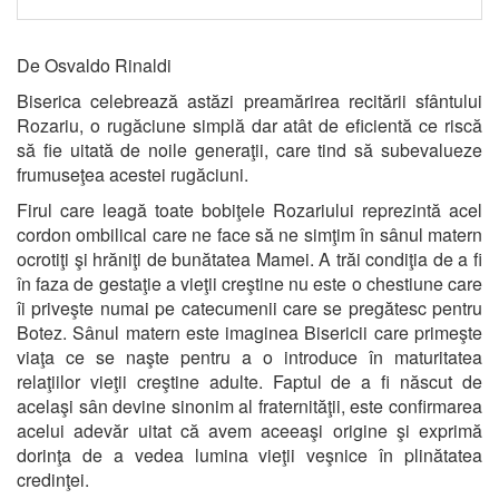
De Osvaldo Rinaldi
Biserica celebrează astăzi preamărirea recitării sfântului
Rozariu, o rugăciune simplă dar atât de eficientă ce riscă
să fie uitată de noile generaţii, care tind să subevalueze
frumuseţea acestei rugăciuni.
Firul care leagă toate bobiţele Rozariului reprezintă acel
cordon ombilical care ne face să ne simţim în sânul matern
ocrotiţi şi hrăniţi de bunătatea Mamei. A trăi condiţia de a fi
în faza de gestaţie a vieţii creştine nu este o chestiune care
îi priveşte numai pe catecumenii care se pregătesc pentru
Botez. Sânul matern este imaginea Bisericii care primeşte
viaţa ce se naşte pentru a o introduce în maturitatea
relaţiilor vieţii creştine adulte. Faptul de a fi născut de
acelaşi sân devine sinonim al fraternităţii, este confirmarea
acelui adevăr uitat că avem aceeaşi origine şi exprimă
dorinţa de a vedea lumina vieţii veşnice în plinătatea
credinţei.