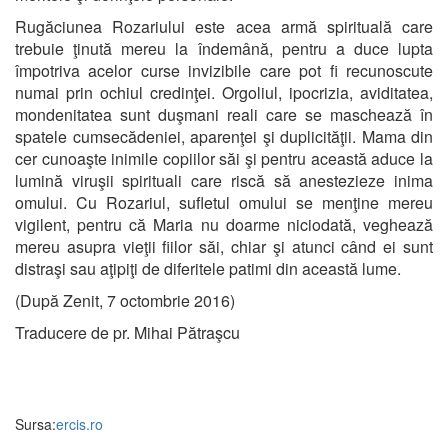
Rugăciunea Rozariului este acea armă spirituală care
trebuie ţinută mereu la îndemână, pentru a duce lupta
împotriva acelor curse invizibile care pot fi recunoscute
numai prin ochiul credinţei. Orgoliul, ipocrizia, aviditatea,
mondenitatea sunt duşmani reali care se maschează în
spatele cumsecădeniei, aparenţei şi duplicităţii. Mama din
cer cunoaşte inimile copiilor săi şi pentru această aduce la
lumină viruşii spirituali care riscă să anestezieze inima
omului. Cu Rozariul, sufletul omului se menţine mereu
vigilent, pentru că Maria nu doarme niciodată, veghează
mereu asupra vieţii fiilor săi, chiar şi atunci când ei sunt
distraşi sau aţipiţi de diferitele patimi din această lume.
(După Zenit, 7 octombrie 2016)
Traducere de pr. Mihai Pătraşcu
Sursa:
ercis.ro