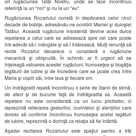
ori rugăciunea Tatăl Nostru, unde se face încontinuu
referinţă la un "noi" şi nu la un "eu".
Rugăciunea Rozariului constă în depănarea celor cinci
decade de bobiţe, adresându-ne ocrotirii Mamei şi duioşiei
Tatălui. Această rugăciune insistentă devine acea dulce
repetarea a celui care se adresează spre cel care poate
într-adevăr să-l mângâie şi să-l întărească. Mulţi renunţă să
recite Rozariul deoarece o consideră o rugăciune
mecanică şi obişnuită. În schimb, ar fi urgent să se
înţeleagă valoarea acestei rugăciuni, frumuseţea şi bogăţia
legăturii de iubire şi de încredere care se poate crea între
Maria şi copiii săi, între Isus şi fiecare om.
Un îndrăgostit repetă încontinuu o serie de litanii de stimă,
de afect şi de bucurie faţă de îndrăgostita sa. Această
repetare nu este considerată ca un lucru plictisitor, ci
reprezintă reiterarea gesturilor, cuvintelor şi atenţiilor care
doresc să confirme încontinuu frumuseţea acelei legături
de iubire, reprezintă o dorinţă ca relaţia să fie întărită.
Aşadar recitarea Rozariului este spaţiul pentru a trăi