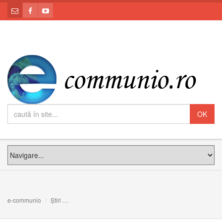
e-communio
Știri
Sfânta Fecioară a Rozariului: o rugăciune ce trebuie reîns