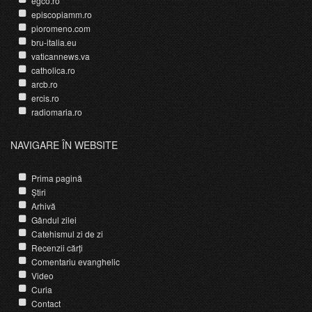
egco.ro
episcopiamm.ro
pioromeno.com
bru-italia.eu
vaticannews.va
catholica.ro
arcb.ro
ercis.ro
radiomaria.ro
NAVIGARE ÎN WEBSITE
Prima pagină
Știri
Arhivă
Gândul zilei
Catehismul zi de zi
Recenzii cărți
Comentariu evanghelic
Video
Curia
Contact