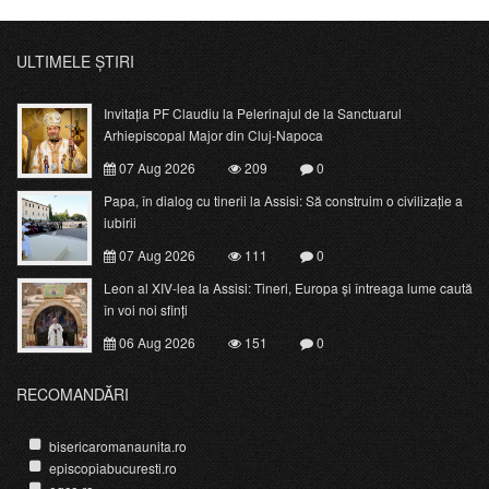
ULTIMELE ȘTIRI
Invitația PF Claudiu la Pelerinajul de la Sanctuarul
Arhiepiscopal Major din Cluj-Napoca
07 Aug 2026
209
0
Papa, în dialog cu tinerii la Assisi: Să construim o civilizație a
iubirii
07 Aug 2026
111
0
Leon al XIV-lea la Assisi: Tineri, Europa și întreaga lume caută
în voi noi sfinți
06 Aug 2026
151
0
RECOMANDĂRI
bisericaromanaunita.ro
episcopiabucuresti.ro