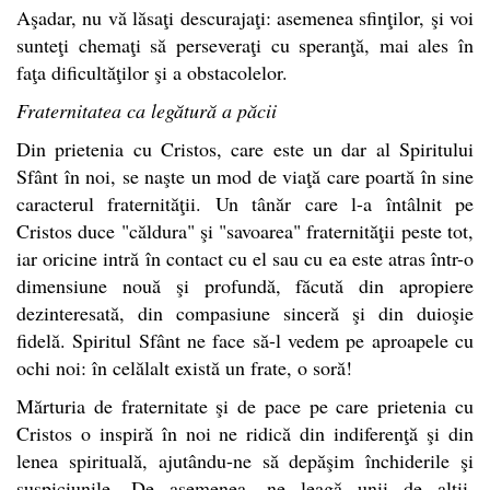
Aşadar, nu vă lăsaţi descurajaţi: asemenea sfinţilor, şi voi
sunteţi chemaţi să perseveraţi cu speranţă, mai ales în
faţa dificultăţilor şi a obstacolelor.
Fraternitatea ca legătură a păcii
Din prietenia cu Cristos, care este un dar al Spiritului
Sfânt în noi, se naşte un mod de viaţă care poartă în sine
caracterul fraternităţii. Un tânăr care l-a întâlnit pe
Cristos duce "căldura" şi "savoarea" fraternităţii peste tot,
iar oricine intră în contact cu el sau cu ea este atras într-o
dimensiune nouă şi profundă, făcută din apropiere
dezinteresată, din compasiune sinceră şi din duioşie
fidelă. Spiritul Sfânt ne face să-l vedem pe aproapele cu
ochi noi: în celălalt există un frate, o soră!
Mărturia de fraternitate şi de pace pe care prietenia cu
Cristos o inspiră în noi ne ridică din indiferenţă şi din
lenea spirituală, ajutându-ne să depăşim închiderile şi
suspiciunile. De asemenea, ne leagă unii de alţii,