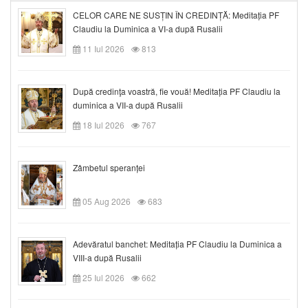
CELOR CARE NE SUSȚIN ÎN CREDINȚĂ: Meditația PF
Claudiu la Duminica a VI-a după Rusalii
11 Iul 2026
813
După credinţa voastră, fie vouă! Meditația PF Claudiu la
duminica a VII-a după Rusalii
18 Iul 2026
767
Zâmbetul speranței
05 Aug 2026
683
Adevăratul banchet: Meditația PF Claudiu la Duminica a
VIII-a după Rusalii
25 Iul 2026
662