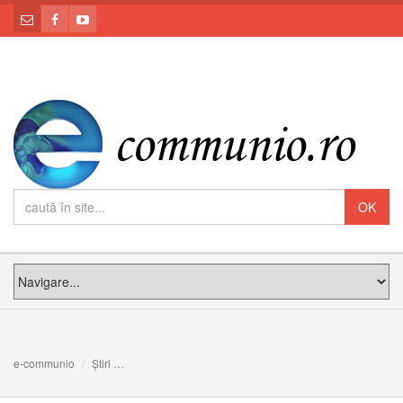
e-communio
Știri
Mesajul Sfântului Părinte Leon al XIV-lea pentru a XL-a 