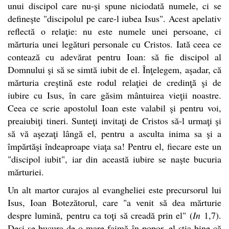
unui discipol care nu-şi spune niciodată numele, ci se
defineşte "discipolul pe care-l iubea Isus". Acest apelativ
reflectă o relaţie: nu este numele unei persoane, ci
mărturia unei legături personale cu Cristos. Iată ceea ce
contează cu adevărat pentru Ioan: să fie discipol al
Domnului şi să se simtă iubit de el. Înţelegem, aşadar, că
mărturia creştină este rodul relaţiei de credinţă şi de
iubire cu Isus, în care găsim mântuirea vieţii noastre.
Ceea ce scrie apostolul Ioan este valabil şi pentru voi,
preaiubiţi tineri. Sunteţi invitaţi de Cristos să-l urmaţi şi
să vă aşezaţi lângă el, pentru a asculta inima sa şi a
împărtăşi îndeaproape viaţa sa! Pentru el, fiecare este un
"discipol iubit", iar din această iubire se naşte bucuria
mărturiei.
Un alt martor curajos al evangheliei este precursorul lui
Isus, Ioan Botezătorul, care "a venit să dea mărturie
despre lumină, pentru ca toţi să creadă prin el" (
In
1,7).
Deşi se bucura de o mare faimă în popor, el ştia bine că