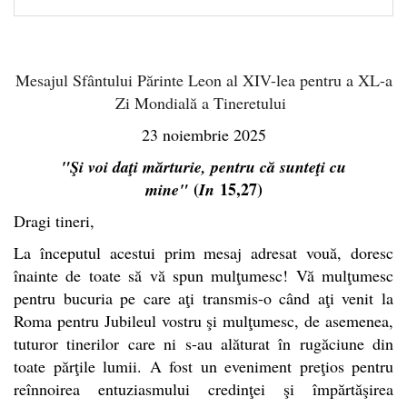
Mesajul Sfântului Părinte Leon al XIV-lea pentru a XL-a
Zi Mondială a Tineretului
23 noiembrie 2025
"Şi voi daţi mărturie, pentru că sunteţi cu
(
15,27)
mine"
In
Dragi tineri,
La începutul acestui prim mesaj adresat vouă, doresc
înainte de toate să vă spun mulţumesc! Vă mulţumesc
pentru bucuria pe care aţi transmis-o când aţi venit la
Roma pentru Jubileul vostru şi mulţumesc, de asemenea,
tuturor tinerilor care ni s-au alăturat în rugăciune din
toate părţile lumii. A fost un eveniment preţios pentru
reînnoirea entuziasmului credinţei şi împărtăşirea