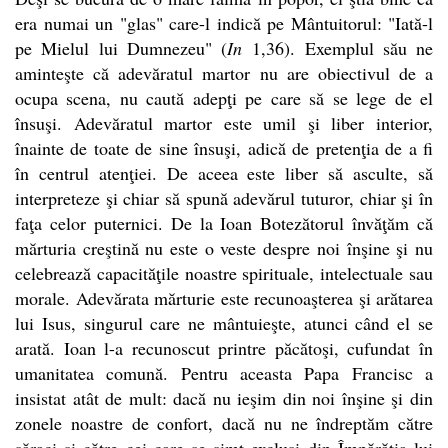
era numai un "glas" care-l indică pe Mântuitorul: "Iată-l
pe Mielul lui Dumnezeu" (
In
1,36). Exemplul său ne
aminteşte că adevăratul martor nu are obiectivul de a
ocupa scena, nu caută adepţi pe care să se lege de el
însuşi. Adevăratul martor este umil şi liber interior,
înainte de toate de sine însuşi, adică de pretenţia de a fi
în centrul atenţiei. De aceea este liber să asculte, să
interpreteze şi chiar să spună adevărul tuturor, chiar şi în
faţa celor puternici. De la Ioan Botezătorul învăţăm că
mărturia creştină nu este o veste despre noi înşine şi nu
celebrează capacităţile noastre spirituale, intelectuale sau
morale. Adevărata mărturie este recunoaşterea şi arătarea
lui Isus, singurul care ne mântuieşte, atunci când el se
arată. Ioan l-a recunoscut printre păcătoşi, cufundat în
umanitatea comună. Pentru aceasta Papa Francisc a
insistat atât de mult: dacă nu ieşim din noi înşine şi din
zonele noastre de confort, dacă nu ne îndreptăm către
săraci şi către cei care se simt excluşi din Împărăţia lui