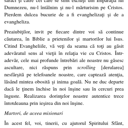
Dumnezeu, nu-l întâlnim şi nu-l mărturisim pe Cristos.
Pierdem dulcea bucurie de a fi evanghelizaţi şi de a
evangheliza.
Preaiubiţilor, invit pe fiecare dintre voi să continue
căutarea, în Biblie a prietenilor şi martorilor lui Isus.
Citind Evangheliile, vă veţi da seama că toţi au găsit
adevăratul sens al vieţii în relaţia vie cu Cristos. Într-
adevăr, cele mai profunde întrebări ale noastre nu găsesc
ascultare, nici răspuns prin
scrolling
[derularea]
nesfârşită pe telefoanele noastre, care captează atenţia,
lăsând mintea obosită şi inima goală. Nu ne duc departe
dacă le ţinem închise în noi înşine sau în cercuri prea
înguste. Realizarea dorinţelor noastre autentice trece
întotdeauna prin ieşirea din noi înşine.
Martori, de aceea misionari
În acest fel, voi, tinerii, cu ajutorul Spiritului Sfânt,