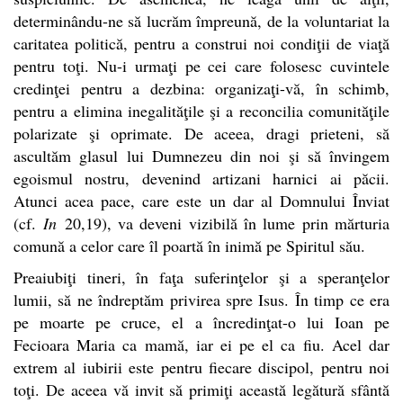
determinându-ne să lucrăm împreună, de la voluntariat la
caritatea politică, pentru a construi noi condiţii de viaţă
pentru toţi. Nu-i urmaţi pe cei care folosesc cuvintele
credinţei pentru a dezbina: organizaţi-vă, în schimb,
pentru a elimina inegalităţile şi a reconcilia comunităţile
polarizate şi oprimate. De aceea, dragi prieteni, să
ascultăm glasul lui Dumnezeu din noi şi să învingem
egoismul nostru, devenind artizani harnici ai păcii.
Atunci acea pace, care este un dar al Domnului Înviat
(cf.
In
20,19), va deveni vizibilă în lume prin mărturia
comună a celor care îl poartă în inimă pe Spiritul său.
Preaiubiţi tineri, în faţa suferinţelor şi a speranţelor
lumii, să ne îndreptăm privirea spre Isus. În timp ce era
pe moarte pe cruce, el a încredinţat-o lui Ioan pe
Fecioara Maria ca mamă, iar ei pe el ca fiu. Acel dar
extrem al iubirii este pentru fiecare discipol, pentru noi
toţi. De aceea vă invit să primiţi această legătură sfântă