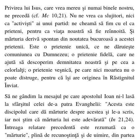
Privirea lui Isus, care vrea mereu şi numai binele nostru,
ne precedă (cf.
Mc
10,21). Nu ne vrea ca slujitori, nici
ca "activişti" ai unui partid: ne cheamă să fim cu el ca
prieteni, pentru ca viaţa noastră să fie reînnoită. Şi
mărturia derivă spontan din noutatea bucuroasă a acestei
prietenii. Este o prietenie unică, ce ne dăruieşte
comuniunea cu Dumnezeu; o prietenie fidelă, care ne
ajută să descoperim demnitatea noastră şi pe cea a
celorlalţi; o prietenie veşnică, pe care nici moartea nu o
poate distruge, pentru că îşi are originea în Răstignitul
Înviat.
Să ne gândim la mesajul pe care apostolul Ioan ni-l lasă
la sfârşitul celei de-a patra Evanghelii: "Acesta este
discipolul care dă mărturie despre acestea şi le-a scris,
iar noi ştim că mărturia lui este adevărată" (
In
21,24).
Întreaga relatare precedentă este rezumată ca o
"mărturie", plină de recunoştinţă şi de uimire, din partea