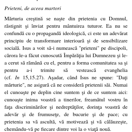
Prieteni, de aceea martori
Mărturia creştină se naşte din prietenia cu Domnul,
răstignit şi înviat pentru mântuirea tuturor. Ea nu se
confundă cu o propagandă ideologică, ci este un adevărat
principiu de transformare interioară şi de sensibilizare
socială. Isus a voit să-i numească "prieteni" pe discipoli,
cărora le-a făcut cunoscută Împărăţia lui Dumnezeu şi le-
a cerut să rămână cu el, pentru a forma comunitatea sa şi
pentru a-i trimite să vestească evanghelia
(cf.
In
15,15.27). Aşadar, când Isus ne spune: "Daţi
mărturie", ne asigură că ne consideră prietenii săi. Numai
el cunoaşte pe deplin cine suntem şi de ce suntem aici:
cunoaşte inima voastră a tinerilor, freamătul vostru în
faţa discriminărilor şi nedreptăţilor, dorinţa voastră de
adevăr şi de frumuseţe, de bucurie şi de pace; cu
prietenia sa vă ascultă, vă motivează şi vă călăuzeşte,
chemându-vă pe fiecare dintre voi la o viaţă nouă.