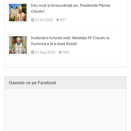
Întru mulți și binecuvântați ani, Preafericite Părinte
Claudiu!
22 Iul 2026
637
Încălecând furtunile vieții: Meditația PF Claudiu la
Duminica a IX-a după Rusalii
01 Aug 2026
563
Gaseste-ne pe Facebook