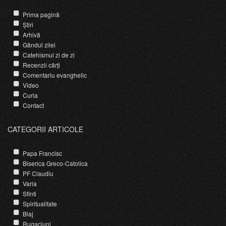
Prima pagină
Știri
Arhivă
Gândul zilei
Catehismul zi de zi
Recenzii cărți
Comentariu evanghelic
Video
Curia
Contact
CATEGORII ARTICOLE
Papa Francisc
Biserica Greco-Catolica
PF Claudiu
Varia
Sfinti
Spiritualitate
Blaj
Rugaciuni