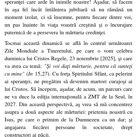
speranţei care arde în inimile noastre! Aşadar, să facem
în aşa fel încât întâlnirea jubiliară să nu rămână un
moment izolat, ci să însemne, pentru fiecare dintre voi,
un pas înainte în viaţa voastră creştină şi o încurajare
puternică de a persevera în mărturia credinţei.
Tocmai această dinamică se află în centrul următoarei
Zile Mondiale a Tineretului, pe care o vom celebra
duminica lui Cristos Regele, 23 noiembrie [2025], şi care
va avea ca temă:
"Şi voi daţi mărturie, pentru că sunteţi
cu mine"
(
In
15,27). Cu forţa Spiritului Sfânt, ca pelerini
ai speranţei, ne pregătim să devenim martori curajoşi ai
lui Cristos. Să începem, aşadar, de acum, un parcurs care
ne va duce la ediţia internaţională a ZMT de la Seul, în
2027. Din această perspectivă, aş vrea să mă concentrez
asupra a două aspecte ale mărturiei: prietenia noastră cu
Isus, pe care o primim de la Dumnezeu ca un dar; şi
angajarea fiecărei persoane în societate, drept
constructori ai păcii.