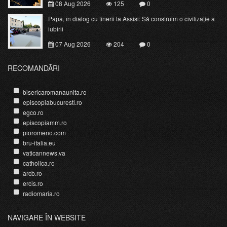
08 Aug 2026
125
0
Papa, în dialog cu tinerii la Assisi: Să construim o civilizație a
iubirii
07 Aug 2026
204
0
RECOMANDĂRI
bisericaromanaunita.ro
episcopiabucuresti.ro
egco.ro
episcopiamm.ro
pioromeno.com
bru-italia.eu
vaticannews.va
catholica.ro
arcb.ro
ercis.ro
radiomaria.ro
NAVIGARE ÎN WEBSITE