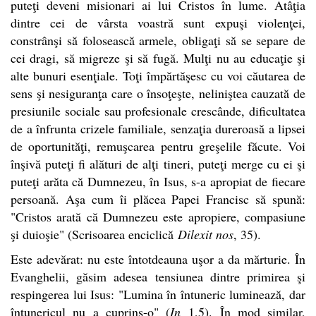
puteţi deveni misionari ai lui Cristos în lume. Atâţia
dintre cei de vârsta voastră sunt expuşi violenţei,
constrânşi să folosească armele, obligaţi să se separe de
cei dragi, să migreze şi să fugă. Mulţi nu au educaţie şi
alte bunuri esenţiale. Toţi împărtăşesc cu voi căutarea de
sens şi nesiguranţa care o însoţeşte, neliniştea cauzată de
presiunile sociale sau profesionale crescânde, dificultatea
de a înfrunta crizele familiale, senzaţia dureroasă a lipsei
de oportunităţi, remuşcarea pentru greşelile făcute. Voi
înşivă puteţi fi alături de alţi tineri, puteţi merge cu ei şi
puteţi arăta că Dumnezeu, în Isus, s-a apropiat de fiecare
persoană. Aşa cum îi plăcea Papei Francisc să spună:
"Cristos arată că Dumnezeu este apropiere, compasiune
şi duioşie" (Scrisoarea enciclică
Dilexit nos
, 35).
Este adevărat: nu este întotdeauna uşor a da mărturie. În
Evanghelii, găsim adesea tensiunea dintre primirea şi
respingerea lui Isus: "Lumina în întuneric luminează, dar
întunericul nu a cuprins-o" (
In
1,5). În mod similar,