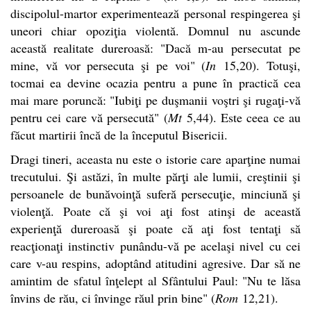
discipolul-martor experimentează personal respingerea şi
uneori chiar opoziţia violentă. Domnul nu ascunde
această realitate dureroasă: "Dacă m-au persecutat pe
mine, vă vor persecuta şi pe voi" (
In
15,20). Totuşi,
tocmai ea devine ocazia pentru a pune în practică cea
mai mare poruncă: "Iubiţi pe duşmanii voştri şi rugaţi-vă
pentru cei care vă persecută" (
Mt
5,44). Este ceea ce au
făcut martirii încă de la începutul Bisericii.
Dragi tineri, aceasta nu este o istorie care aparţine numai
trecutului. Şi astăzi, în multe părţi ale lumii, creştinii şi
persoanele de bunăvoinţă suferă persecuţie, minciună şi
violenţă. Poate că şi voi aţi fost atinşi de această
experienţă dureroasă şi poate că aţi fost tentaţi să
reacţionaţi instinctiv punându-vă pe acelaşi nivel cu cei
care v-au respins, adoptând atitudini agresive. Dar să ne
amintim de sfatul înţelept al Sfântului Paul: "Nu te lăsa
învins de rău, ci învinge răul prin bine" (
Rom
12,21).