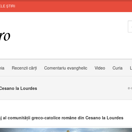
LE ȘTIRI
nia
Recenzii cărți
Comentariu evanghelic
Video
Curia
L
n Cesano la Lourdes
e-
aj al comunității greco-catolice române din Cesano la Lourdes