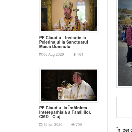
PF Claudiu - Invitație la
Pelerinajul la Sanctuarul
Maicii Domnului
06 Aug 2026
164
PF Claudiu, la Întâlnirea
Intereparhială a Familiilor,
CMD - Cluj
15 Iun 2026
705
În per