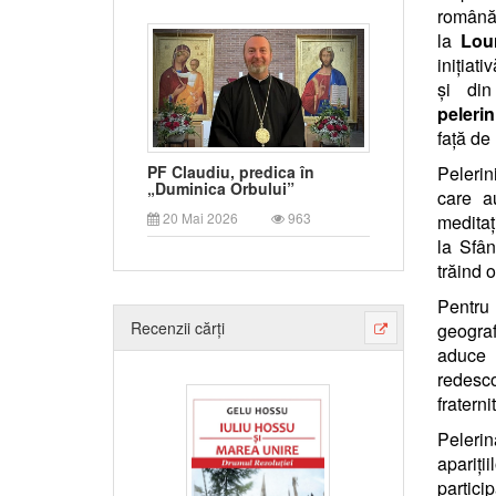
română 
la
Lou
inițiat
și din
pelerin
față d
Pelerin
PF Claudiu, predica în
„Duminica Orbului”
care a
20 Mai 2026
963
meditaț
la Sfân
trăind 
Pentru 
Recenzii cărți
geograf
aduce 
redesco
fraterni
Peleri
apariți
particip