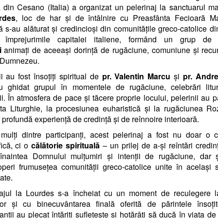
din Cesano (Italia) a organizat un pelerinaj la sanctuarul m
rdes
, loc de har și de întâlnire cu Preasfânta Fecioară Ma
ivă s-au alăturat și credincioși din comunitățile greco-catolice 
 împrejurimile capitalei italiene, formând un grup d
i
animați de aceeași dorință de rugăciune, comuniune și recu
e Dumnezeu.
ii au fost însoțiți spiritual de
pr. Valentin Marcu
și
pr. Andre
u ghidat grupul în momentele de rugăciune, celebrări litur
ii. În atmosfera de pace și tăcere proprie locului, pelerinii au pa
ta Liturghie, la procesiunea euharistică și la rugăciunea Roz
o profundă experiență de credință și de reînnoire interioară.
mulți dintre participanți, acest pelerinaj a fost nu doar o c
ică, ci o
călătorie spirituală
– un prilej de a-și reîntări credin
înaintea Domnului mulțumiri și intenții de rugăciune, dar 
peri frumusețea comunității greco-catolice unite în același s
tate.
najul la Lourdes s-a încheiat cu un moment de reculegere l
ilor și cu binecuvântarea finală oferită de părintele însoțit
anții au plecat întăriți sufletește și hotărâți să ducă în viața de