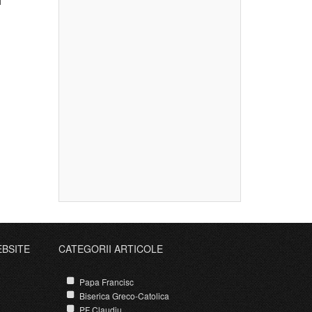
i
EBSITE
CATEGORII ARTICOLE
Papa Francisc
Biserica Greco-Catolica
PF Claudiu