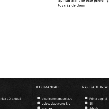
Spiritul Sfânt ne este prieten ş
tovarăş de drum
RECOMANDĂRI
NAVIGARE ÎN W
nica a X-a după
bisericaromanaunita.ro
Prima pagină
episcopiabucuresti.ro
Știri
egco.ro
Arhivă