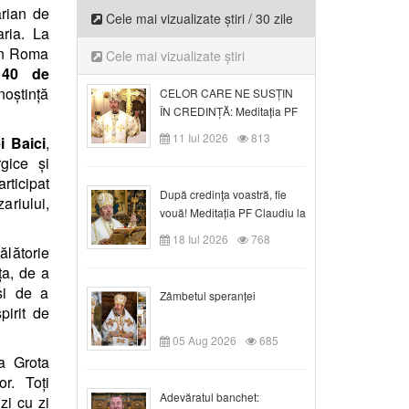
arian de
Cele mai vizualizate știri / 30 zile
ria. La
din Roma
Cele mai vizualizate știri
e
40 de
noștință
CELOR CARE NE SUSȚIN
ÎN CREDINȚĂ: Meditația PF
Claudiu la Duminica a VI-a
11 Iul 2026
813
i Baici
,
după Rusalii
gice și
rticipat
După credinţa voastră, fie
ariului,
vouă! Meditația PF Claudiu la
duminica a VII-a după Rusalii
18 Iul 2026
768
ălătorie
ța, de a
și de a
Zâmbetul speranței
pirit de
05 Aug 2026
685
a Grota
or. Toți
Adevăratul banchet:
 zi cu zi