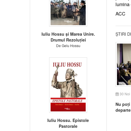
lumina c
ACC
Iuliu Hossu și Marea Unire.
ȘTIRI 
Drumul Rezoluției
De Gelu Hossu
30 Noi
Nu poți 
departe 
la Citad
Iuliu Hossu. Epistole
Pastorale