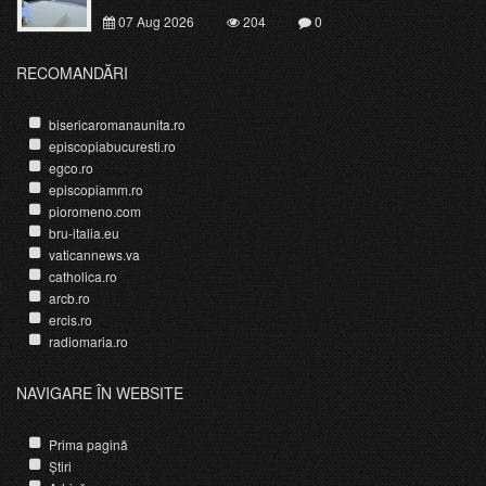
07 Aug 2026
204
0
RECOMANDĂRI
bisericaromanaunita.ro
episcopiabucuresti.ro
egco.ro
episcopiamm.ro
pioromeno.com
bru-italia.eu
vaticannews.va
catholica.ro
arcb.ro
ercis.ro
radiomaria.ro
NAVIGARE ÎN WEBSITE
Prima pagină
Știri