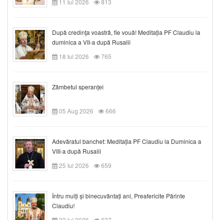
11 Iul 2026
813
După credinţa voastră, fie vouă! Meditația PF Claudiu la
duminica a VII-a după Rusalii
18 Iul 2026
765
Zâmbetul speranței
05 Aug 2026
666
Adevăratul banchet: Meditația PF Claudiu la Duminica a
VIII-a după Rusalii
25 Iul 2026
659
Întru mulți și binecuvântați ani, Preafericite Părinte
Claudiu!
22 Iul 2026
637