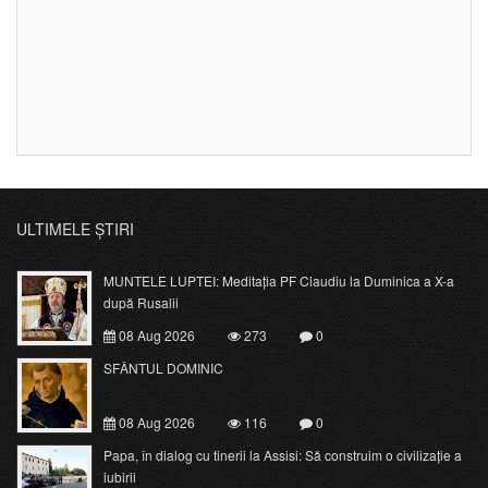
ULTIMELE ȘTIRI
MUNTELE LUPTEI: Meditația PF Claudiu la Duminica a X-a
după Rusalii
08 Aug 2026
273
0
SFÂNTUL DOMINIC
08 Aug 2026
116
0
Papa, în dialog cu tinerii la Assisi: Să construim o civilizație a
iubirii