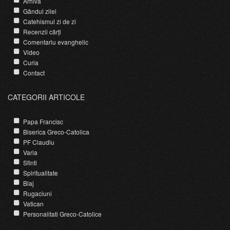
Arhivă
Gândul zilei
Catehismul zi de zi
Recenzii cărți
Comentariu evanghelic
Video
Curia
Contact
CATEGORII ARTICOLE
Papa Francisc
Biserica Greco-Catolica
PF Claudiu
Varia
Sfinti
Spiritualitate
Blaj
Rugaciuni
Vatican
Personalitati Greco-Catolice