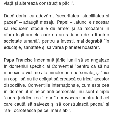
viață și alterează construcția păcii”.
Dacă dorim cu adevărat ”securitatea, stabilitatea și
pacea” – adaugă mesajul Papei – „atunci e necesar
să reducem stocurile de arme” și să ”scoatem în
afara legii armele care nu au rațiunea de a fi într-o
societate umană”, pentru a investi, mai degrabă ”în
educație, sănătate și salvarea planetei noastre”.
Papa Francisc îndeamnă țările lumii să se angajeze
în domeniul specific al Convenției ”pentru ca să nu
mai existe victime ale minelor anti-personale„ și ”nici
un copil să nu fie obligat să crească cu frica” acestor
dispozitive. Convențiile internaționale, cum este cea
în domeniul minelor anti-personale, nu sunt simple
”cadre juridice reci”, dar ”o provocare pentru toți cei
care caută să salveze și să construiască pacea” și
”să-i ocrotească pe cei mai slabi”.