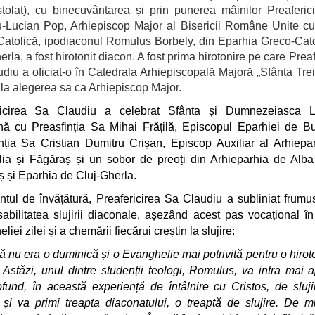
tolat), cu binecuvântarea și prin punerea mâinilor Preaferici
u-Lucian Pop, Arhiepiscop Major al Bisericii Române Unite c
atolică, ipodiaconul Romulus Borbely, din Eparhia Greco-Cat
rla, a fost hirotonit diacon. A fost prima hirotonire pe care Prea
diu a oficiat-o în Catedrala Arhiepiscopală Majoră „Sfânta Tre
 la alegerea sa ca Arhiepiscop Major.
ricirea Sa Claudiu a celebrat Sfânta și Dumnezeiasca Li
ă cu Preasfinția Sa Mihai Frățilă, Episcopul Eparhiei de Bu
nția Sa Cristian Dumitru Crișan, Episcop Auxiliar al Arhiepa
lia și Făgăraș și un sobor de preoți din Arhieparhia de Alba 
 și Eparhia de Cluj-Gherla.
ntul de învățătură, Preafericirea Sa Claudiu a subliniat frumu
abilitatea slujirii diaconale, așezând acest pas vocațional î
iei zilei și a chemării fiecărui creștin la slujire:
ă nu era o duminică și o Evanghelie mai potrivită pentru o hirot
 Astăzi, unul dintre studenții teologi, Romulus, va intra mai 
fund, în această experiență de întâlnire cu Cristos, de sluji
 și va primi treapta diaconatului, o treaptă de slujire. De mu