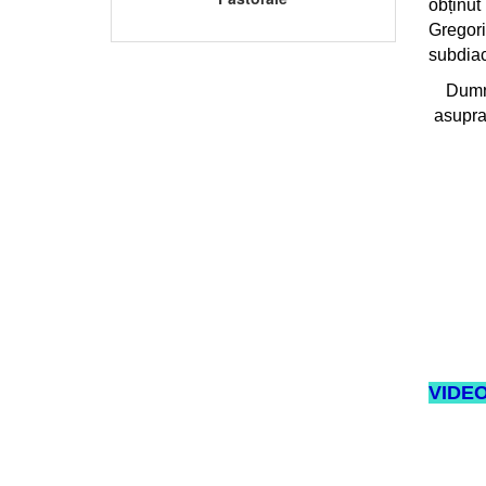
obținut
Gregori
subdiac
Dumne
asupra 
VIDE