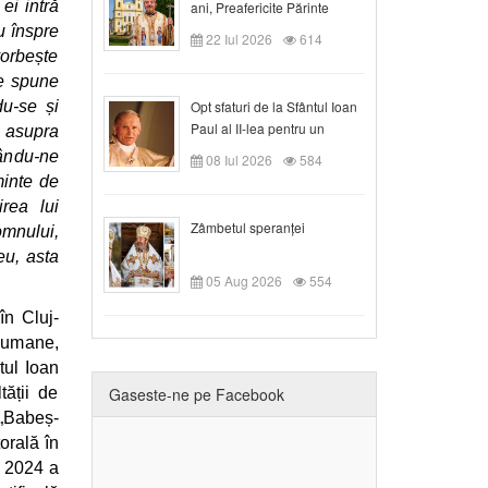
ei intră
ani, Preafericite Părinte
Claudiu!
u înspre
22 Iul 2026
614
vorbește
le spune
du-se și
Opt sfaturi de la Sfântul Ioan
Paul al II-lea pentru un
 asupra
creștin
cându-ne
08 Iul 2026
584
minte de
irea lui
Zâmbetul speranței
omnului,
eu, asta
05 Aug 2026
554
în Cluj-
 umane,
tul Ioan
tății de
Gaseste-ne pe Facebook
 „Babeș-
orală în
l 2024 a