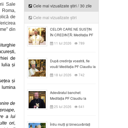
rii Sale
Cele mai vizualizate știri / 30 zile
u Roma,
olică de
Cele mai vizualizate știri
fericirea
CELOR CARE NE SUSȚIN
ime” din
ÎN CREDINȚĂ: Meditația PF
Claudiu la Duminica a VI-a
11 Iul 2026
789
turghie
după Rusalii
curești,
rhiei de
După credinţa voastră, fie
Iulia și
vouă! Meditația PF Claudiu la
duminica a VII-a după Rusalii
18 Iul 2026
742
sețea și
n lumina
Adevăratul banchet:
Meditația PF Claudiu la
onire de
Duminica a VIII-a după
25 Iul 2026
641
Rusalii
aproape,
re a lui
lte ori,
Întru mulți și binecuvântați