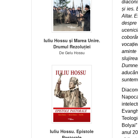
diaconi
și ies.
Altar. 
despre 
ucenici
coborâ
Iuliu Hossu și Marea Unire.
vocație
Drumul Rezoluției
aminte 
De Gelu Hossu
slujire
Dumneze
aducând
suntem d
Diaconu
Napoca
intelec
Evanghe
Teologi
Bolyai”
Iuliu Hossu. Epistole
anul 20
Pastorale