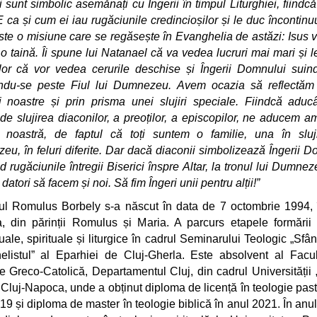
i sunt simbolic asemănați cu Îngerii în timpul Liturghiei, fiindcă 
 E ca și cum ei iau rugăciunile credincioșilor și le duc încontinu
Este o misiune care se regăsește în Evanghelia de astăzi: Isus 
o taină. Îi spune lui Natanael că va vedea lucruri mai mari și 
lor că vor vedea cerurile deschise și Îngerii Domnului suin
ndu-se peste Fiul lui Dumnezeu. Avem ocazia să reflectăm
i noastre și prin prisma unei slujiri speciale. Fiindcă adu
de slujirea diaconilor, a preoților, a episcopilor, ne aducem a
a noastră, de faptul că toți suntem o familie, una în sluj
u, în feluri diferite. Dar dacă diaconii simbolizează Îngerii D
 rugăciunile întregii Biserici înspre Altar, la tronul lui Dumnez
atori să facem și noi. Să fim Îngeri unii pentru alții!”
l Romulus Borbely s-a născut în data de 7 octombrie 1994, 
, din părinții Romulus și Maria. A parcurs etapele formării
tuale, spirituale și liturgice în cadrul Seminarului Teologic „Sfân
listul” al Eparhiei de Cluj-Gherla. Este absolvent al Facul
e Greco-Catolică, Departamentul Cluj, din cadrul Universității
 Cluj-Napoca, unde a obținut diploma de licență în teologie past
19 și diploma de master în teologie biblică în anul 2021. În anu