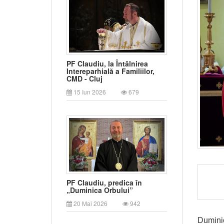
PF Claudiu, la Întâlnirea
Intereparhială a Familiilor,
CMD - Cluj
15 Iun 2026
679
PF Claudiu, predica în
„Duminica Orbului”
20 Mai 2026
942
Duminic