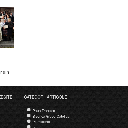
r din
EBSITE
CATEGORII ARTICOLE
Papa Francisc
Biserica Greco-Catolica
PF Claudiu
Varia