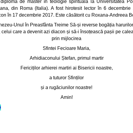
 diploma de master în teologie spirituală la Universitatea Pon
ana, din Roma (Italia). A fost hirotesit lector în 6 decembrie
on în 17 decembrie 2017. Este căsătorit cu Roxana-Andreea B
zeu-Unul în Preasfânta Treime Să-și reverse bogăția harurilo
celui care a devenit azi diacon și să-i însoțească pașii pe calea 
prin mijlocirea
Sfintei Fecioare Maria,
Arhidiaconului Ștefan, primul martir
Fericiților arhierei martiri ai Bisericii noastre,
a tuturor Sfinților
și a rugăciunilor noastre!
Amin!
O