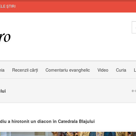
LE ȘTIRI
Leo
nia
Recenzii cărți
Comentariu evanghelic
Video
Curia
L
lui
e-
diu a hirotonit un diacon în Catedrala Blajului