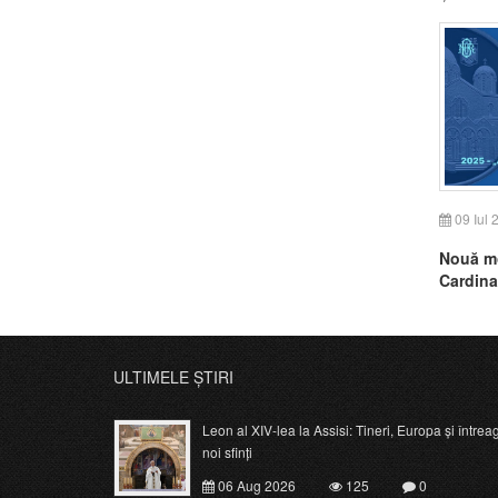
09 Iul 
Nouă mo
Cardina
ULTIMELE ȘTIRI
Leon al XIV-lea la Assisi: Tineri, Europa și întrea
noi sfinți
06 Aug 2026
125
0