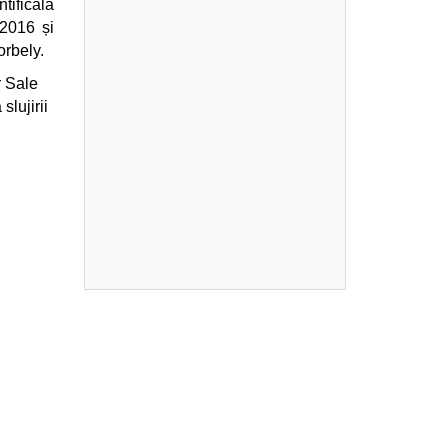
tificală
 2016 și
orbely.
r Sale
slujirii