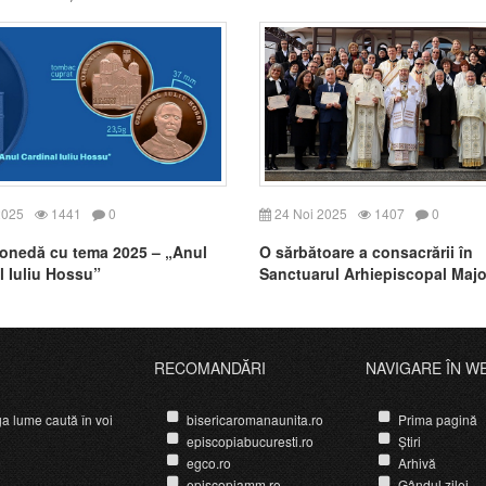
2025
1441
0
24 Noi 2025
1407
0
nedă cu tema 2025 – „Anul
O sărbătoare a consacrării în
l Iuliu Hossu”
Sanctuarul Arhiepiscopal Majo
Cluj-Napoca
RECOMANDĂRI
NAVIGARE ÎN W
ga lume caută în voi
bisericaromanaunita.ro
Prima pagină
episcopiabucuresti.ro
Știri
egco.ro
Arhivă
episcopiamm.ro
Gândul zilei