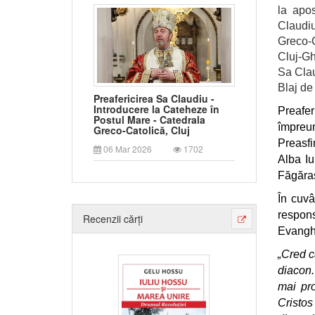
la apos
Claudi
Greco-C
Cluj-Ghe
Sa Clau
Blaj de
Preafericirea Sa Claudiu -
Introducere la Cateheze în
Preafe
Postul Mare - Catedrala
împreun
Greco-Catolică, Cluj
Preasfi
06 Mar 2026
1702
Alba Iu
Făgăraș
În cuvâ
respons
Recenzii cărți
Evanghel
„Cred c
diacon.
mai pro
Cristos