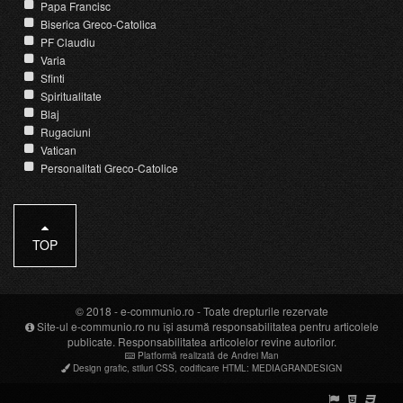
Papa Francisc
Biserica Greco-Catolica
PF Claudiu
Varia
Sfinti
Spiritualitate
Blaj
Rugaciuni
Vatican
Personalitati Greco-Catolice
TOP
© 2018 -
e-communio.ro
- Toate drepturile rezervate
Site-ul e-communio.ro nu își asumă responsabilitatea pentru articolele
publicate. Responsabilitatea articolelor revine autorilor.
Platformă realizată de Andrei Man
Design grafic
,
stiluri CSS
,
codificare HTML
:
MEDIAGRANDESIGN