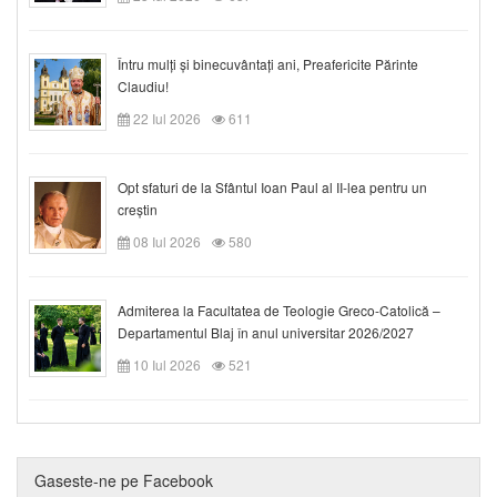
Întru mulți și binecuvântați ani, Preafericite Părinte
Claudiu!
22 Iul 2026
611
Opt sfaturi de la Sfântul Ioan Paul al II-lea pentru un
creștin
08 Iul 2026
580
Admiterea la Facultatea de Teologie Greco-Catolică –
Departamentul Blaj în anul universitar 2026/2027
10 Iul 2026
521
Gaseste-ne pe Facebook