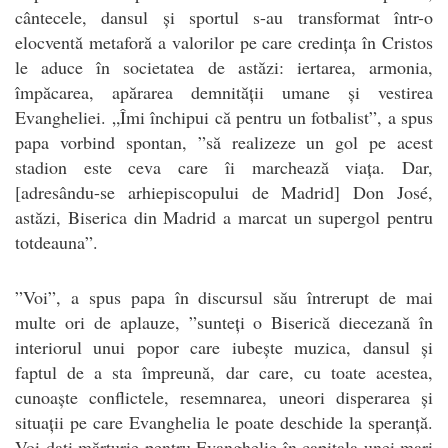
cântecele, dansul și sportul s-au transformat într-o
elocventă metaforă a valorilor pe care credința în Cristos
le aduce în societatea de astăzi: iertarea, armonia,
împăcarea, apărarea demnității umane și vestirea
Evangheliei. „Îmi închipui că pentru un fotbalist”, a spus
papa vorbind spontan, ”să realizeze un gol pe acest
stadion este ceva care îi marchează viața. Dar,
[adresându-se arhiepiscopului de Madrid] Don José,
astăzi, Biserica din Madrid a marcat un supergol pentru
totdeauna”.
”Voi”, a spus papa în discursul său întrerupt de mai
multe ori de aplauze, ”sunteți o Biserică diecezană în
interiorul unui popor care iubește muzica, dansul și
faptul de a sta împreună, dar care, cu toate acestea,
cunoaște conflictele, resemnarea, uneori disperarea și
situații pe care Evanghelia le poate deschide la speranță.
Voi dați mărturie pentru Evanghelie în capitala unei mari