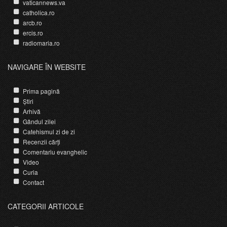
vaticannews.va
catholica.ro
arcb.ro
ercis.ro
radiomaria.ro
NAVIGARE ÎN WEBSITE
Prima pagină
Știri
Arhivă
Gândul zilei
Catehismul zi de zi
Recenzii cărți
Comentariu evanghelic
Video
Curia
Contact
CATEGORII ARTICOLE