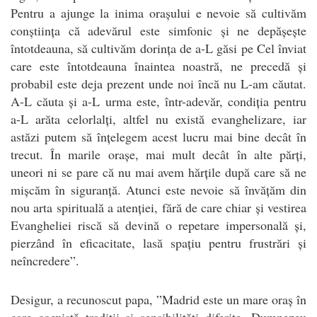
Pentru a ajunge la inima orașului e nevoie să cultivăm
conștiința că adevărul este simfonic și ne depășește
întotdeauna, să cultivăm dorința de a-L găsi pe Cel înviat
care este întotdeauna înaintea noastră, ne precedă și
probabil este deja prezent unde noi încă nu L-am căutat.
A-L căuta și a-L urma este, într-adevăr, condiția pentru
a-L arăta celorlalți, altfel nu există evanghelizare, iar
astăzi putem să înțelegem acest lucru mai bine decât în
trecut. În marile orașe, mai mult decât în alte părți,
uneori ni se pare că nu mai avem hărțile după care să ne
mișcăm în siguranță. Atunci este nevoie să învățăm din
nou arta spirituală a atenției, fără de care chiar și vestirea
Evangheliei riscă să devină o repetare impersonală și,
pierzând în eficacitate, lasă spațiu pentru frustrări și
neîncredere”.
Desigur, a recunoscut papa, ”Madrid este un mare oraș în
care coexistă tradiții și sensibilități diferite. Dumnezeu