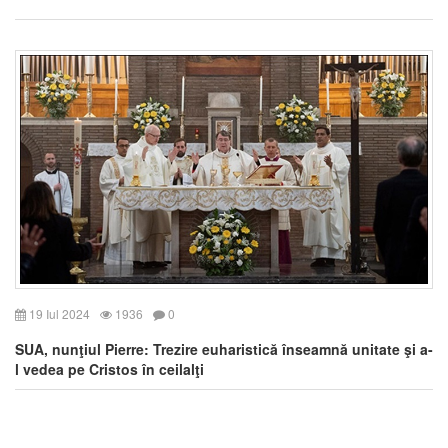
19 Iul 2024
1936
0
SUA, nunţiul Pierre: Trezire euharistică înseamnă unitate şi a-
l vedea pe Cristos în ceilalţi