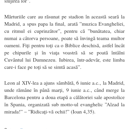
slujirea lor”.
Mărturiile care au răsunat pe stadion în această seară la
Madrid, a spus papa la final, arată ”muzica Evangheliei,
cu ritmul ei cuprinzător”, pentru că ”bunătatea, chiar
numai a câtorva persoane, poate să învingă teama multor
oameni. Fiți pentru toți ca o Biblice deschisă, astfel încât
pe chipurile și în viața voastră să se poată întâlni
Cuvântul lui Dumnezeu. Iubirea, într-adevăr, este limba
care-i face pe toți să se simtă acasă”.
Leon al XIV-lea a ajuns sâmbătă, 6 iunie a.c., la Madrid,
unde rămâne în până marți, 9 iunie a.c., când merge la
Barcelona pentru a doua etapă a călătoriei sale apostolice
în Spania, organizată sub motto-ul evanghelic ”Alzad la
mirada!” – ”Ridicați-vă ochii!” (Ioan 4,35).