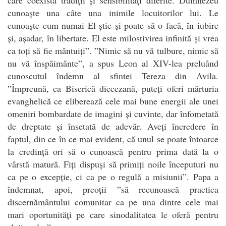
cunoaște una câte una inimile locuitorilor lui. Le
cunoaște cum numai El știe și poate să o facă, în iubire
și, așadar, în libertate. El este milostivirea infinită și vrea
ca toți să fie mântuiți”. ”Nimic să nu vă tulbure, nimic să
nu vă înspăimânte”, a spus Leon al XIV-lea preluând
cunoscutul îndemn al sfintei Tereza din Avila.
”Împreună, ca Biserică diecezană, puteți oferi mărturia
evanghelică ce eliberează cele mai bune energii ale unei
omeniri bombardate de imagini și cuvinte, dar înfometată
de dreptate și însetată de adevăr. Aveți încredere în
faptul, din ce în ce mai evident, că unul se poate întoarce
la credință ori să o cunoască pentru prima dată la o
vârstă matură. Fiți dispuși să primiți noile începuturi nu
ca pe o excepție, ci ca pe o regulă a misiunii”. Papa a
îndemnat, apoi, preoții ”să recunoască practica
discernământului comunitar ca pe una dintre cele mai
mari oportunități pe care sinodalitatea le oferă pentru