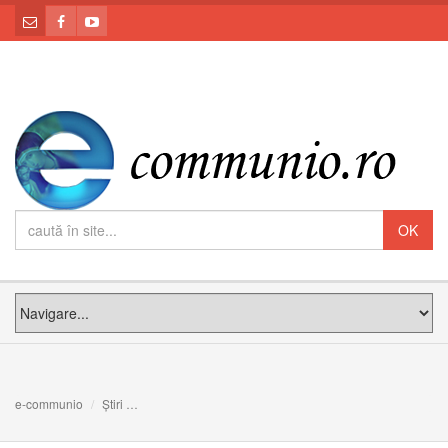
e-communio
Știri
Leon XIV, pe ”Santiago Bernabeu”: Venirea adulților la cr