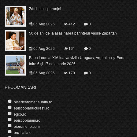
Zâmbetul speranței
05 Aug 2026
412
0
50 de ani de la asasinarea părintelui Vasile Zăpârțan
05 Aug 2026
161
0
Papa Leon al XIV-lea va vizita Uruguay, Argentina și Peru
între 6 și 17 noiembrie 2026
05 Aug 2026
170
0
RECOMANDĂRI
bisericaromanaunita.ro
episcopiabucuresti.ro
egco.ro
episcopiamm.ro
pioromeno.com
bru-italia.eu