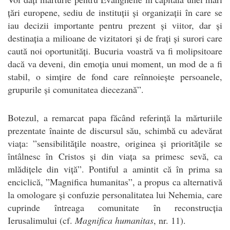
țări europene, sediu de instituții și organizații în care se
iau decizii importante pentru prezent și viitor, dar și
destinația a milioane de vizitatori și de frați și surori care
caută noi oportunități. Bucuria voastră va fi molipsitoare
dacă va deveni, din emoția unui moment, un mod de a fi
stabil, o simțire de fond care reînnoiește persoanele,
grupurile și comunitatea diecezană”.
Botezul, a remarcat papa făcând referință la mărturiile
prezentate înainte de discursul său, schimbă cu adevărat
viața: ”sensibilitățile noastre, originea și prioritățile se
întâlnesc în Cristos și din viața sa primesc sevă, ca
mlădițele din viță”. Pontiful a amintit că în prima sa
enciclică, ”Magnifica humanitas”, a propus ca alternativă
la omologare și confuzie personalitatea lui Nehemia, care
cuprinde întreaga comunitate în reconstrucția
Ierusalimului (cf.
Magnifica humanitas
, nr. 11).