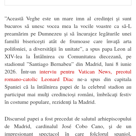
”Această Veghe este un mare imn al credinței și sunt
bucuros să unesc vocea mea la vocile voastre ca să-L
preamărim pe Dumnezeu și să încurajez legăturile unei
familii bisericești atât de frumoase care învață arta
polifoniei, a diversității în unitate”, a spus papa Leon al
XIV-lea la Întâlnirea cu Comunitatea diecezană, pe
stadionul ”Santiago Bernabeu” din Madrid, luni 8 iunie
2026. Într-un
interviu pentru Vatican News, preotul
romano-catolic Leonard Diac
ne-a spus din capitala
Spaniei că la întâlnirea papei de la celebrul stadion au
participat mai mulți credincioși români, îmbrăcați festiv
în costume populare, rezidenți la Madrid.
Discursul papei a fost precedat de salutul arhiepiscopului
de Madrid, cardinalul José Cobo Cano, și de un
impresionant spectacol în care folclorul spaniol,