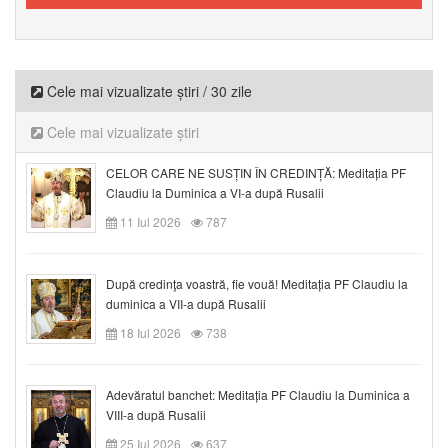
Cele mai vizualizate știri / 30 zile
Cele mai vizualizate știri
CELOR CARE NE SUSȚIN ÎN CREDINȚĂ: Meditația PF
Claudiu la Duminica a VI-a după Rusalii
11 Iul 2026
787
După credinţa voastră, fie vouă! Meditația PF Claudiu la
duminica a VII-a după Rusalii
18 Iul 2026
738
Adevăratul banchet: Meditația PF Claudiu la Duminica a
VIII-a după Rusalii
25 Iul 2026
637