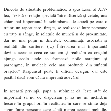
Dincolo de situațiile problematice, a spus Leon al XIV-
lea, ”există o relație specială între Biserică și cetate, una
chiar mai importantă în schimbarea de epocă pe care o
trăim: un raport care, firește, se realizează între persoane
cu trup și sânge, în relațiile de muncă și de proximitate,
dar nu mai puțin în diferitele comunități, asociații și
realități din cartiere. (...) Întrebarea mai importantă
devine aceasta: ceea ce suntem și realizăm ca creștini
ajunge acolo unde se formează noile narațiuni și
paradigme, în nucleele cele mai profunde din sufletul
orașelor? Răspunsul poate fi dificil, desigur, dar este
posibil dacă vom căuta împreună adevărul”.
În această privință, papa a subliniat că ”este atât de
important să nu de dispersăm și să nu ne închidem
fiecare în grupul ori în realitatea în care se simte deja
sigur, între persoane care cântă mereu aceeași melodie.