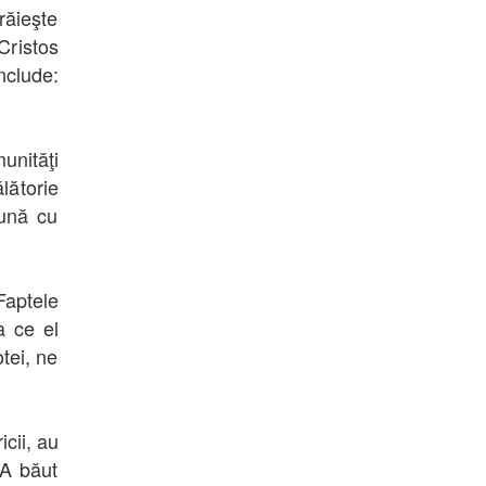
răieşte
Cristos
nclude:
unităţi
ălătorie
eună cu
Faptele
a ce el
tei, ne
icii, au
 A băut