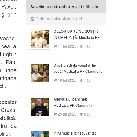
 Pavel,
Cele mai vizualizate știri / 30 zile
şi prin
Cele mai vizualizate știri
CELOR CARE NE SUSȚIN
 veche.
ÎN CREDINȚĂ: Meditația PF
Claudiu la Duminica a VI-a
 cea a
11 Iul 2026
788
după Rusalii
turghii:
ui Paul
După credinţa voastră, fie
n, unde
vouă! Meditația PF Claudiu la
erioada
duminica a VII-a după Rusalii
18 Iul 2026
738
ii.
Adevăratul banchet:
acestor
Meditația PF Claudiu la
 Crezul
Duminica a VIII-a după
25 Iul 2026
638
olică.
Rusalii
tru că
lilor.
Întru mulți și binecuvântați