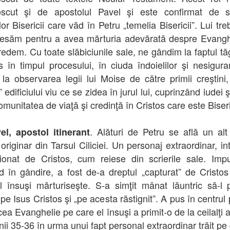
scut şi de apostolul Pavel şi este confirmat de sc
lor Bisericii care văd în Petru „temelia Bisericii”. Lui tr
esăm pentru a avea mărturia adevărată despre Evangh
redem. Cu toate slăbiciunile sale, ne gândim la faptul tăg
us în timpul procesului, în ciuda îndoielilor şi nesigura
e la observarea legii lui Moise de către primii creştini,
” edificiului viu ce se zidea în jurul lui, cuprinzând iudei ş
omunitatea de viaţă şi credinţă în Cristos care este Biser
. Alături de Petru se află un al
el, apostol itinerant
originar din Tarsul Ciliciei. Un personaj extraordinar, in
ionat de Cristos, cum reiese din scrierile sale. Impu
d în gândire, a fost de-a dreptul „capturat” de Cristos 
 însuşi mărturiseşte. S-a simţit mânat lăuntric să-l 
e Isus Cristos şi „pe acesta răstignit”. A pus în centrul 
ea Evanghelie pe care el însuşi a primit-o de la ceilalţi 
anii 35-36 în urma unui fapt personal extraordinar trăit pe