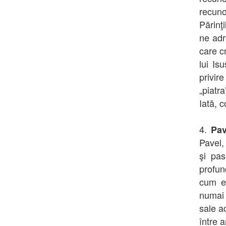
recuno
Părinţi
ne adr
care c
lui Is
privir
„piatra
Iată, c
4.
Pav
Pavel, 
şi pas
profun
cum el
numai p
sale ac
între 