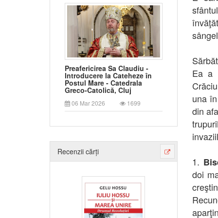
sfântu
învăţă
sângele
Sărbăt
Preafericirea Sa Claudiu -
Ea a 
Introducere la Cateheze în
Postul Mare - Catedrala
Crăciun
Greco-Catolică, Cluj
una în
06 Mar 2026
1699
din af
trupur
invazii
Recenzii cărți
1.
Bis
doi ma
creşt
Recun
aparţin