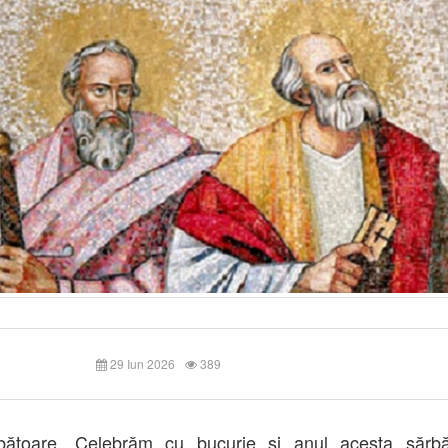
29 Iun 2026
389
bătoare. Celebrăm cu bucurie şi anul acesta sărbă