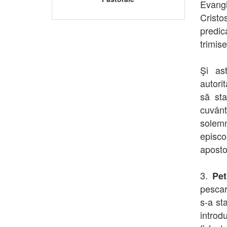
Evangh
Crist
predic
trimise
Şi as
autorit
să sta
cuvânt
solemn
episco
apostol
3.
Pet
pescar
s-a st
introd