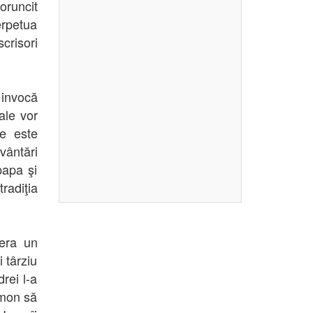
oruncit
rpetua
crisori
invocă
iale vor
re este
vântări
papa şi
radiţia
 era un
 târziu
rei l-a
imon să