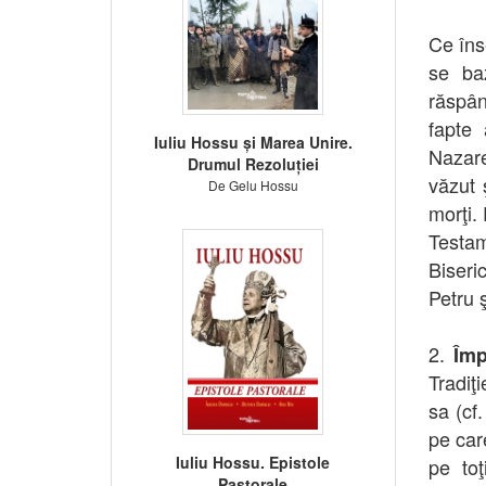
Ce îns
se baz
răspân
fapte 
Iuliu Hossu și Marea Unire.
Nazare
Drumul Rezoluției
văzut 
De Gelu Hossu
morţi.
Testam
Biseric
Petru ş
2.
Împ
Tradiţ
sa (cf.
pe car
Iuliu Hossu. Epistole
pe toţ
Pastorale