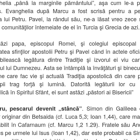
elia „până la marginile pământului”, aşa cum le-a p
os. Evanghelia după Marcu a fost scrisă pentru a pe
a lui Petru. Pavel, la rândul său, ne-a lăsat vreo zece s
 comunităţilor întemeiate de el în Turcia şi Grecia de azi.
tăzi papa, episcopul Romei, şi colegiul episcopal 
atea sfinţilor apostolii Petru şi Pavel când în actele ofic
bilească legătura dintre Tradiţie şi izvorul ei viu ca
ul lui Dumnezeu. Asta se întâmplă la învăţături şi binecu
e care fac vie şi actuală Tradiţia apostolică din care 
pii trag forţă şi lumină. Datorită legăturii lor cu t
ică în Spiritul Sfânt, ei sunt astăzi „păstori ai Bisericii”
. Simon din Galileea
ru, pescarul devenit „stâncă”
 originar din Betsaida (cf. Luca 5,3; Ioan 1,44), care mai
abilit în Cafarnaum (cf. Marcu 1,2 1.29). Fratele său And
us pe urmele lui Isus (Ioan 1,42), dar este probabil ca S