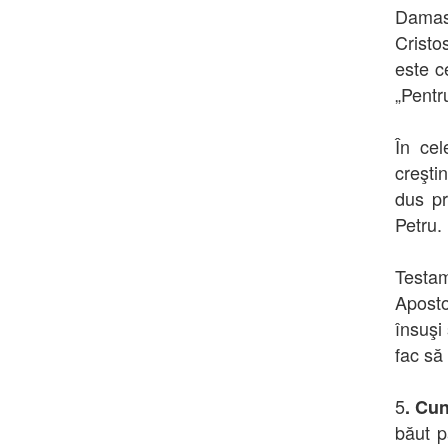
Damasc
Cristo
este c
„Pentru
În cel
creştin
dus pr
Petru.
Testam
Aposto
însuşi
fac să 
5
. Cun
băut p