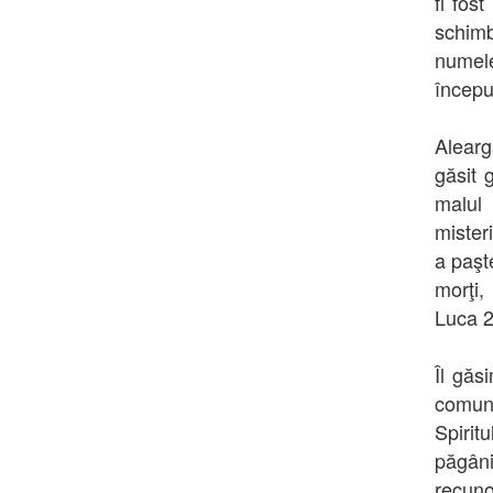
fi fos
schimb
numele
început
Alearg
găsit 
malul
mister
a paşte
morţi,
Luca 2
Îl găs
comuni
Spirit
păgâni
recuno