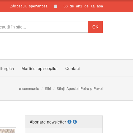
etul speranței
50 de ani de la asasinarea părintelui Vasil
Papa Leon al X
30 de ani de C
iturgică
Martiriul episcopilor
Contact
e-communio
Știri
Sfinţii Apostoli Petru şi Pavel
Abonare newsletter