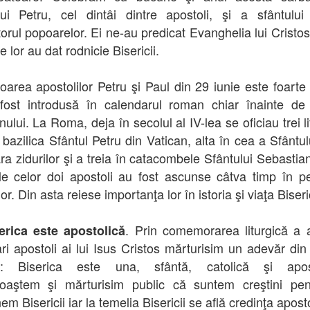
lui Petru, cel dintâi dintre apostoli, şi a sfântului
torul popoarelor. Ei ne-au predicat Evanghelia lui Cristos 
 lor au dat rodnicie Bisericii.
oarea apostolilor Petru şi Paul din 29 iunie este foarte
fost introdusă în calendarul roman chiar înainte de
ului. La Roma, deja în secolul al IV-lea se oficiau trei li
 bazilica Sfântul Petru din Vatican, alta în cea a Sfântul
ara zidurilor şi a treia în catacombele Sfântului Sebastia
ile celor doi apostoli au fost ascunse câtva timp în p
lor. Din asta reiese importanţa lor în istoria şi viaţa Biseric
. Prin comemorarea liturgică a 
erica este apostolică
ri apostoli ai lui Isus Cristos mărturisim un adevăr din
in: Biserica este una, sfântă, catolică şi apost
oaştem şi mărturisim public că suntem creştini pen
em Bisericii iar la temelia Bisericii se află credinţa aposto