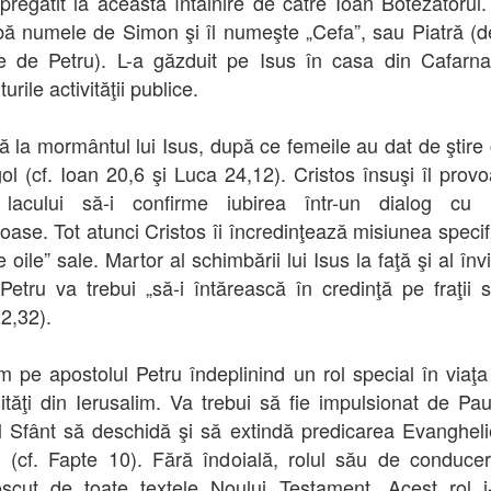
t pregătit la această întâlnire de către Ioan Botezătorul. 
ă numele de Simon şi îl numeşte „Cefa”, sau Piatră (
 de Petru). L-a găzduit pe Isus în casa din Cafarn
urile activităţii publice.
ă la mormântul lui Isus, după ce femeile au dat de ştire 
gol (cf. Ioan 20,6 şi Luca 24,12). Cristos însuşi îl prov
 lacului să-i confirme iubirea într-un dialog cu 
ioase. Tot atunci Cristos îi încredinţează misiunea specif
 oile” sale. Martor al schimbării lui Isus la faţă şi al învi
 Petru va trebui „să-i întărească în credinţă pe fraţii să
2,32).
im pe apostolul Petru îndeplinind un rol special în viaţa
tăţi din Ierusalim. Va trebui să fie impulsionat de Pau
ul Sfânt să deschidă şi să extindă predicarea Evanghelie
 (cf. Fapte 10). Fără îndoială, rolul său de conduce
scut de toate textele Noului Testament. Acest rol i