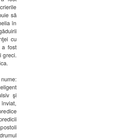
rierile
ebuie să
elia în
ăduirii
nţei cu
 a fost
i greci.
ica.
t nume:
teligent
lsiv şi
înviat,
predice
predicii
apostoli
 drumul