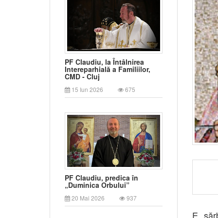
PF Claudiu, la Întâlnirea
Intereparhială a Familiilor,
CMD - Cluj
15 Iun 2026
675
PF Claudiu, predica în
„Duminica Orbului”
20 Mai 2026
937
E săr