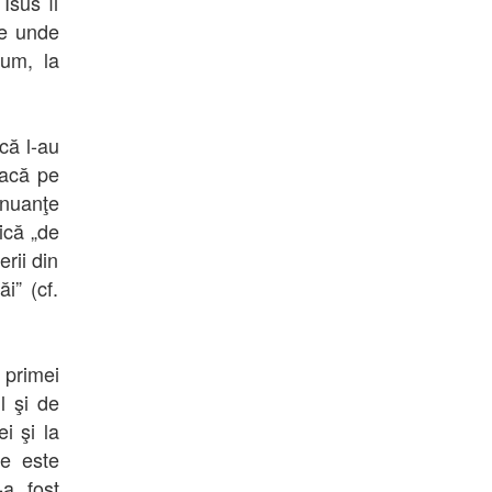
Isus îi
de unde
aum, la
că l-au
oacă pe
nuanţe
ică „de
erii din
i” (cf.
 primei
l şi de
i şi la
re este
-a fost