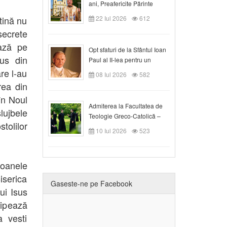
ani, Preafericite Părinte
Claudiu!
tină nu
22 Iul 2026
612
secrete
iază pe
Opt sfaturi de la Sfântul Ioan
sus din
Paul al II-lea pentru un
creștin
re l-au
08 Iul 2026
582
rea din
în Noul
Admiterea la Facultatea de
lujbele
Teologie Greco-Catolică –
stolilor
Departamentul Blaj în anul
10 Iul 2026
523
universitar 2026/2027
loanele
iserica
Gaseste-ne pe Facebook
lui Isus
hipează
a vesti