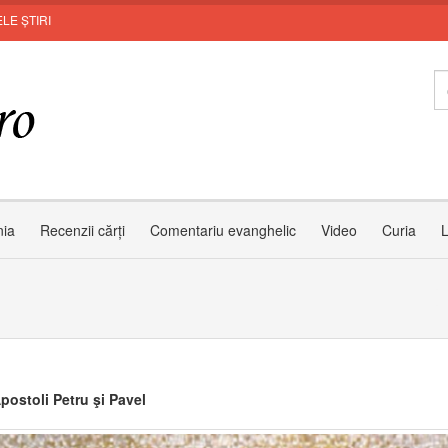
LE ȘTIRI
Zâmb
nia
Recenzii cărți
Comentariu evanghelic
Video
Curia
L
Apostoli Petru şi Pavel