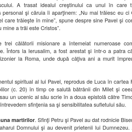
ului. A trasat idealul creştinului ca unul în care t
s personal şi căruia îi aparţinem: „Nu mai trăiesc eu ci 
el care trăieşte în mine”, spune despre sine Pavel şi co
 mine a trăi este Cristos”.
e trei călătorii misionare a întemeiat numeroase com
e. Întors la Ierusalim, a fost arestat şi într-o a patra c
izonier la Roma, unde după câţiva ani a murit împr
entul spiritual al lui Pavel, reprodus de Luca în cartea 
lilor (c. 20) în timp ce salută bătrânii din Milet şi cee
 sau un ucenic al său scrie în a doua epistolă către Timo
întrevedem sfinţenia sa şi sensibilitatea sufletului său.
. Sfinţi Petru şi Pavel au dat rodnicie Biser
una martirilor
aharul Domnului şi au devenit prietenii lui Dumnezeu.