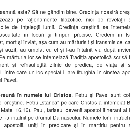
eamnă asta? Să ne gândim bine. Credinţa noastră creş
ează pe raţionamente filozofice, nici pe revelaţii 
dite de înţelepţii lumii. Credinţa creştină se înteme
ascultate în locuri şi timpuri precise. Credem în I
t, mort şi înviat, aşa cum au mărturisit şi transmis cei ca
şi auzit, au umblat cu el şi l-au întâlnit viu după învie
 Pe mărturia lor se întemeiază Tradiţia apostolică scrisă 
ent şi reînsufleţită zilnic de predica, de viaţa şi s
ii între care un loc special îl are liturghia în cinstea apo
i Pavel.
. Petru şi Pavel sunt co
reună în numele lui Cristos
iei creştine. Petru „stânca” pe care Cristos a întemeiat B
 Matei 16,16). Paul, fariseul devenit apostol itinerant al 
e l-a întâlnit pe drumul Damascului. Numele lor îi întruc
i apostolii, uniţi în predicare şi în martiriu pentru 