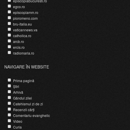
episcopiabucuresti.ro
egco.ro
episcopiamm.ro
pioromeno.com
bru-italia.eu
vaticannews.va
catholica.ro
arcb.ro
ercis.ro
radiomaria.ro
NAVIGARE ÎN WEBSITE
Prima pagină
Știri
Arhivă
Gândul zilei
Catehismul zi de zi
Recenzii cărți
Comentariu evanghelic
Video
Curia