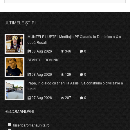
ULTIMELE ȘTIRI
MUNTELE LUPTEI: Meditația PF Claudiu la Duminica a X-a
după Rusalii
08 Aug 2026
346
0
SFÂNTUL DOMINIC
08 Aug 2026
129
0
Papa, în dialog cu tinerii la Assisi: Să construim o civilizație a
iubirii
07 Aug 2026
207
0
RECOMANDĂRI
bisericaromanaunita.ro