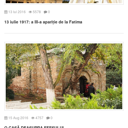
13 Iul 2016
5578
0
13 iulie 1917: a III-a apariție de la Fatima
15 Aug 2016
4757
0
O CASĂ DEASUPRA EFESULUI