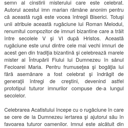
semn al cinstirii misterului care este celebrat.
Autorul acestui imn marian rămâne anonim pentru
că această rugă este vocea întregii Biserici. Totuşi
unii atribuie această rugăciune lui Roman Melodul,
renumitul compozitor de imnuri bizantine care a trăit
între secolele V şi VI după Hristos. Această
rugăciune este unul dintre cele mai vechi imnuri de
acest gen din tradiţia bizantină şi celebrează marele
mister al Întrupării Fiului lui Dumnezeu în sânul
Fecioarei Maria. Pentru frumuseţea şi bogăţia lui
fără asemănare a fost celebrat şi îndrăgit de
generaţii întregi de creştini, devenind astfel
prototipul tuturor imnurilor compuse de-a lungul
secolelor.
Celebrarea Acatistului începe cu o rugăciune în care
se cere de la Dumnezeu iertarea şi ajutorul său în
favoarea tuturor oamenilor. Imnul este alcătuit din