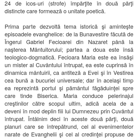
24 de icos-uri (strofe) împărţite în două părţi
distincte care formează o unitate poetică.
Prima parte dezvoltă tema istorică şi aminteşte
episoadele evanghelice: de la Bunavestire făcută de
Îngerul Gabriel Fecioarei din Nazaret până la
naşterea Mântuitorului; partea a doua este însă
teologico-dogmatică. Fecioara Maria este ea însăşi
un mister al Cuvântului întrupat, ea este cuprinsă în
dinamica mântuirii, ca antiteză a Evei şi în Vestirea
cea bună a bucuriei universale; dar în acelaşi timp
ea reprezintă portul şi pământul făgăduinţei spre
care tinde Biserica. Maria conduce pelerinajul
creştinilor către scopul ultim, adică acela de a
deveni în mod deplin fiii lui Dumnezeu prin Cuvântul
întrupat. Întâlnim deci în aceste două părţi, două
planuri care se întrepătrund, cel al evenimentelor
narate de Evanghelii şi cel al credinţei propuse de