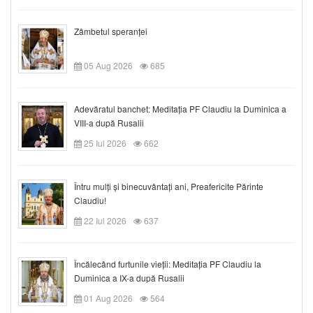
Zâmbetul speranței
05 Aug 2026
685
Adevăratul banchet: Meditația PF Claudiu la Duminica a
VIII-a după Rusalii
25 Iul 2026
662
Întru mulți și binecuvântați ani, Preafericite Părinte
Claudiu!
22 Iul 2026
637
Încălecând furtunile vieții: Meditația PF Claudiu la
Duminica a IX-a după Rusalii
01 Aug 2026
564