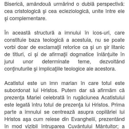
Biserică, amândouă urmărind o dublă perspectivă:
cea cristologică şi cea ecleziologică, unite între ele
şi complementare.
În această structură a imnului în icos-uri, care
constituie baza teologică a acestuia, nu se poate
vorbi doar de exclamaţii retorice ca şi un şir litanic
de titluri, ci şi de afirmaţii dogmatice înlănţuite în
jurul unor determinate teme, dezvoltând
conţinuturile şi implicaţiile teologice ale acestora.
Acatistul este un imn marian în care totul este
subordonat lui Hristos. Putem dar să afirmăm că
prezenţa Mariei celebrată în rugăciunea Acatistului
este legată întru totul de prezenţa lui Hristos. Prima
parte a imnului se centrează asupra copilăriei lui
Hristos aşa cum reiese din Evanghelii, prezentând
în mod vizibil întruparea Cuvântului Mântuitor; a