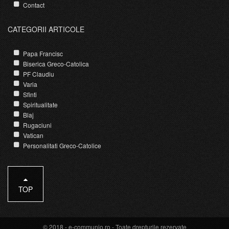
Contact
CATEGORII ARTICOLE
Papa Francisc
Biserica Greco-Catolica
PF Claudiu
Varia
Sfinti
Spiritualitate
Blaj
Rugaciuni
Vatican
Personalitati Greco-Catolice
TOP
© 2018 -
e-communio.ro
- Toate drepturile rezervate