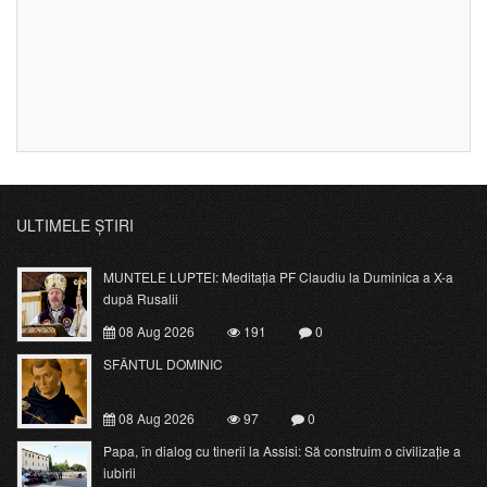
ULTIMELE ȘTIRI
MUNTELE LUPTEI: Meditația PF Claudiu la Duminica a X-a
după Rusalii
08 Aug 2026
191
0
SFÂNTUL DOMINIC
08 Aug 2026
97
0
Papa, în dialog cu tinerii la Assisi: Să construim o civilizație a
iubirii