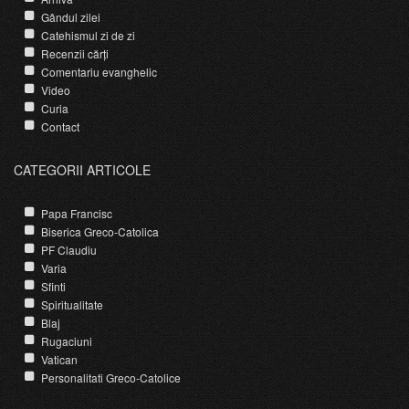
Gândul zilei
Catehismul zi de zi
Recenzii cărți
Comentariu evanghelic
Video
Curia
Contact
CATEGORII ARTICOLE
Papa Francisc
Biserica Greco-Catolica
PF Claudiu
Varia
Sfinti
Spiritualitate
Blaj
Rugaciuni
Vatican
Personalitati Greco-Catolice