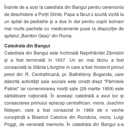
Înainte de a sosi la catedrala din Bangui pentru ceremonia
de deschidere a Porții Sfinte, Papa a făcut o scurtă vizită la
un spital de pediatrie și a dus în dar pentru copiii bolnavi
mai multe pachete cu medicamente puse la dispoziție de
spitalul „Bambin Gesù” din Roma.
Catedrala din Bangui
Catedrala din Bangui este închinată Neprihănitei Zămisliri
și a fost terminată în 1937. Un an mai târziu a fost
consacrată la Sfânta Liturghie în care a fost hirotonit primul
preot din R. Centrafricană, pr. Bathélémy Boganda, care
datorită activității sale sociale este cinstit drept ”Părintele
Patriei” iar comemorarea morții sale (29 martie 1959) este
sărbătoare națională. În aceeași catedrală a avut loc și
consacrarea primului episcop centrafrican, mons. Joachim
Ndayen, care a fost consacrat în 1969 de o veche
cunoștință a Bisericii Catolice din România, mons. Luigi
Poggi, de venerată memorie. În catedrala din Bangui s-a