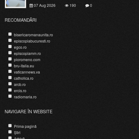
07 Aug 2026
190
0
RECOMANDĂRI
bisericaromanaunita.ro
episcopiabucuresti.ro
egco.ro
episcopiamm.ro
pioromeno.com
bru-italia.eu
vaticannews.va
catholica.ro
arcb.ro
ercis.ro
radiomaria.ro
NAVIGARE ÎN WEBSITE
Prima pagină
Știri
Arhivă