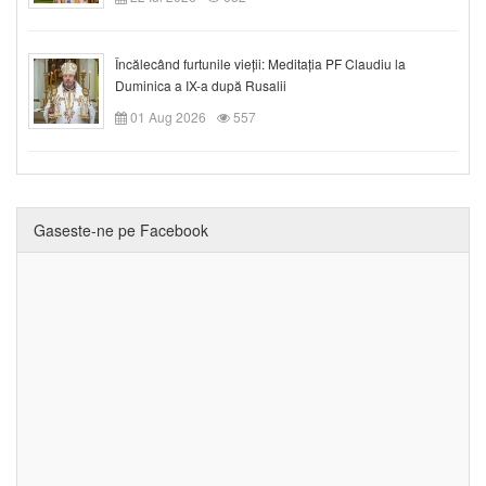
Încălecând furtunile vieții: Meditația PF Claudiu la
Duminica a IX-a după Rusalii
01 Aug 2026
557
Gaseste-ne pe Facebook