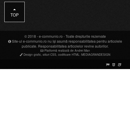
TOP
© 2018 -
e-communio.ro
- Toate drepturile rezervate
Site-ul e-communio.ro nu își asumă responsabilitatea pentru articolele
publicate. Responsabilitatea articolelor revine autorilor.
Platformă realizată de Andrei Man
Design grafic
,
stiluri CSS
,
codificare HTML
:
MEDIAGRANDESIGN