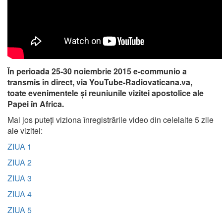
În perioada 25-30 noiembrie 2015 e-communio a
transmis în direct, via YouTube-Radiovaticana.va,
toate evenimentele și reuniunile vizitei apostolice ale
Papei în Africa.
Mai jos puteți viziona înregistrările video din celelalte 5 zile
ale vizitei:
ZIUA 1
ZIUA 2
ZIUA 3
ZIUA 4
ZIUA 5