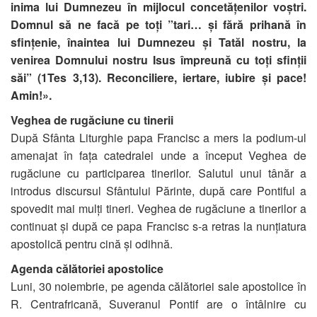
inima lui Dumnezeu în mijlocul concetățenilor voștri.
Domnul să ne facă pe toți ”tari… și fără prihană în
sfințenie, înaintea lui Dumnezeu și Tatăl nostru, la
venirea Domnului nostru Isus împreună cu toți sfinții
săi” (1Tes 3,13). Reconciliere, iertare, iubire și pace!
Amin!».
Veghea de rugăciune cu tinerii
După Sfânta Liturghie papa Francisc a mers la podium-ul
amenajat în fața catedralei unde a început Veghea de
rugăciune cu participarea tinerilor. Salutul unui tânăr a
introdus discursul Sfântului Părinte, după care Pontiful a
spovedit mai mulți tineri. Veghea de rugăciune a tinerilor a
continuat și după ce papa Francisc s-a retras la nunțiatura
apostolică pentru cină și odihnă.
Agenda călătoriei apostolice
Luni, 30 noiembrie, pe agenda călătoriei sale apostolice în
R. Centrafricană, Suveranul Pontif are o întâlnire cu