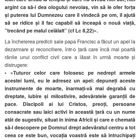
argint ca să-i dea ologului nevoiaș, vin să le ofer forța
și puterea lui Dumnezeu care îl vindecă pe om, îl ajută
să se ridice și îl fac capabil să înceapă o nouă viață,
”trecând pe malul celălalt” (cf Lc 8,22)».
La încheierea predicii sale papa Francisc a făcut un apel la
dezarmare și reconciliere, într-o țară care încă mai poartă
rănile unui conflict civil care a lăsat în urmă moarte și
distrugere:
• «Tuturor celor care folosesc pe nedrept armele
acestei lumi, eu le adresez un apel: depuneți aceste
instrumente de moarte, înarmați-vă mai degrabă cu
dreptate, iubire și milostivire, adevăratele garanții de
pace. Discipoli ai lui Cristos, preoți, persoane
consacrate sau laici activi în această țară cu un nume
atât de sugestiv, situat în inima Africii și care e chemată
să-l descopere pe Domnul drept adevăratul centru a tot
ceea ce este bun, vocația voastră este să întruchipați