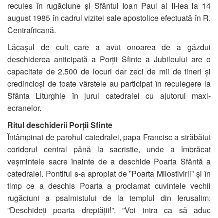
recules în rugăciune și Sfântul Ioan Paul al II-lea la 14
august 1985 în cadrul vizitei sale apostolice efectuată în R.
Centrafricană.
Lăcașul de cult care a avut onoarea de a găzdui
deschiderea anticipată a Porții Sfinte a Jubileului are o
capacitate de 2.500 de locuri dar zeci de mii de tineri și
credincioși de toate vârstele au participat în reculegere la
Sfânta Liturghie în jurul catedralei cu ajutorul maxi-
ecranelor.
Ritul deschiderii Porții Sfinte
Întâmpinat de parohul catedralei, papa Francisc a străbătut
coridorul central până la sacristie, unde a îmbrăcat
veșmintele sacre înainte de a deschide Poarta Sfântă a
catedralei. Pontiful s-a apropiat de ”Poarta Milostivirii” și în
timp ce a deschis Poarta a proclamat cuvintele vechii
rugăciuni a psalmistului de la templul din Ierusalim:
”Deschideți poarta dreptății!”, ”Voi intra ca să aduc