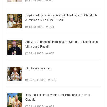
11 Iul 2026
807
După credinţa voastră, fie vouă! Meditația PF Claudiu la
duminica a VII-a după Rusalii
18 Iul 2026
764
Adevăratul banchet: Meditația PF Claudiu la Duminica a
VIII-a după Rusalii
25 Iul 2026
657
Zâmbetul speranței
05 Aug 2026
653
Întru mulți și binecuvântați ani, Preafericite Părinte
Claudiu!
22 Iul 2026
632