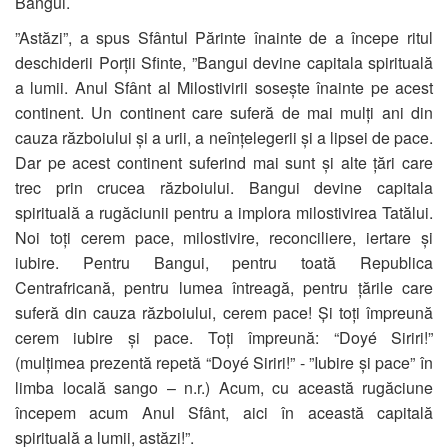
Bangui.
”Astăzi”, a spus Sfântul Părinte înainte de a începe ritul
deschiderii Porții Sfinte, ”Bangui devine capitala spirituală
a lumii. Anul Sfânt al Milostivirii sosește înainte pe acest
continent. Un continent care suferă de mai mulți ani din
cauza războiului și a urii, a neînțelegerii și a lipsei de pace.
Dar pe acest continent suferind mai sunt și alte țări care
trec prin crucea războiului. Bangui devine capitala
spirituală a rugăciunii pentru a implora milostivirea Tatălui.
Noi toți cerem pace, milostivire, reconciliere, iertare și
iubire. Pentru Bangui, pentru toată Republica
Centrafricană, pentru lumea întreagă, pentru țările care
suferă din cauza războiului, cerem pace! Și toți împreună
cerem iubire și pace. Toți împreună: “Doyé Siriri!”
(mulțimea prezentă repetă “Doyé Siriri!” - ”Iubire și pace” în
limba locală sango – n.r.) Acum, cu această rugăciune
începem acum Anul Sfânt, aici în această capitală
spirituală a lumii, astăzi!”.