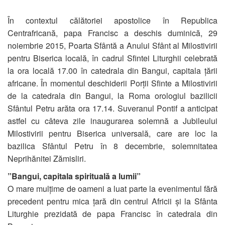
În contextul călătoriei apostolice în Republica
Centrafricană, papa Francisc a deschis duminică, 29
noiembrie 2015, Poarta Sfântă a Anului Sfânt al Milostivirii
pentru Biserica locală, în cadrul Sfintei Liturghii celebrată
la ora locală 17.00 în catedrala din Bangui, capitala țării
africane. În momentul deschiderii Porții Sfinte a Milostivirii
de la catedrala din Bangui, la Roma orologiul bazilicii
Sfântul Petru arăta ora 17.14. Suveranul Pontif a anticipat
astfel cu câteva zile inaugurarea solemnă a Jubileului
Milostivirii pentru Biserica universală, care are loc la
bazilica Sfântul Petru în 8 decembrie, solemnitatea
Neprihănitei Zămisliri.
”Bangui, capitala spirituală a lumii”
O mare mulțime de oameni a luat parte la evenimentul fără
precedent pentru mica țară din centrul Africii și la Sfânta
Liturghie prezidată de papa Francisc în catedrala din