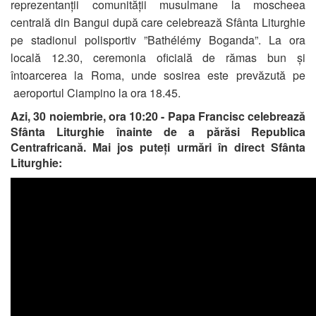
reprezentanții comunității musulmane la moscheea
centrală din Bangui după care celebrează Sfânta Liturghie
pe stadionul polisportiv ”Bathélémy Boganda”. La ora
locală 12.30, ceremonia oficială de rămas bun și
întoarcerea la Roma, unde sosirea este prevăzută pe
aeroportul Ciampino la ora 18.45.
Azi
,
30
noiembrie
,
ora
10:20
-
Papa
Francisc
celebrează
Sfânta Liturghie înainte de a părăsi Republica
Centrafricană.
Mai jos puteți urmări în direct Sfânta
Liturghie: