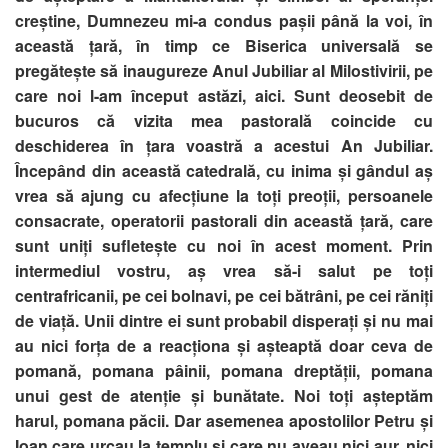
creștine, Dumnezeu mi-a condus pașii până la voi, în
această țară, în timp ce Biserica universală se
pregătește să inaugureze Anul Jubiliar al Milostivirii, pe
care noi l-am început astăzi, aici. Sunt deosebit de
bucuros că vizita mea pastorală coincide cu
deschiderea în țara voastră a acestui An Jubiliar.
Începând din această catedrală, cu inima și gândul aș
vrea să ajung cu afecțiune la toți preoții, persoanele
consacrate, operatorii pastorali din această țară, care
sunt uniți sufletește cu noi în acest moment. Prin
intermediul vostru, aș vrea să-i salut pe toți
centrafricanii, pe cei bolnavi, pe cei bătrâni, pe cei răniți
de viață. Unii dintre ei sunt probabil disperați și nu mai
au nici forța de a reacționa și așteaptă doar ceva de
pomană, pomana pâinii, pomana dreptății, pomana
unui gest de atenție și bunătate. Noi toți așteptăm
harul, pomana păcii. Dar asemenea apostolilor Petru și
Ioan care urcau la templu și care nu aveau nici aur, nici