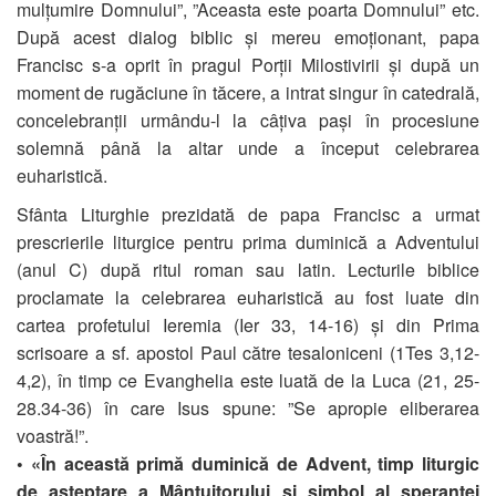
mulțumire Domnului”, ”Aceasta este poarta Domnului” etc.
După acest dialog biblic și mereu emoționant, papa
Francisc s-a oprit în pragul Porții Milostivirii și după un
moment de rugăciune în tăcere, a intrat singur în catedrală,
concelebranții urmându-l la câțiva pași în procesiune
solemnă până la altar unde a început celebrarea
euharistică.
Sfânta Liturghie prezidată de papa Francisc a urmat
prescrierile liturgice pentru prima duminică a Adventului
(anul C) după ritul roman sau latin. Lecturile biblice
proclamate la celebrarea euharistică au fost luate din
cartea profetului Ieremia (Ier 33, 14-16) și din Prima
scrisoare a sf. apostol Paul către tesaloniceni (1Tes 3,12-
4,2), în timp ce Evanghelia este luată de la Luca (21, 25-
28.34-36) în care Isus spune: ”Se apropie eliberarea
voastră!”.
• «În această primă duminică de Advent, timp liturgic
de așteptare a Mântuitorului și simbol al speranței