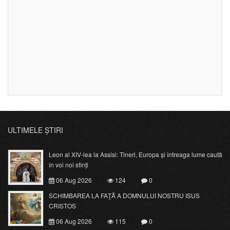
ULTIMELE ȘTIRI
Leon al XIV-lea la Assisi: Tineri, Europa și întreaga lume caută
în voi noi sfinți
06 Aug 2026
124
0
SCHIMBAREA LA FAŢĂ A DOMNULUI NOSTRU ISUS
CRISTOS
06 Aug 2026
115
0