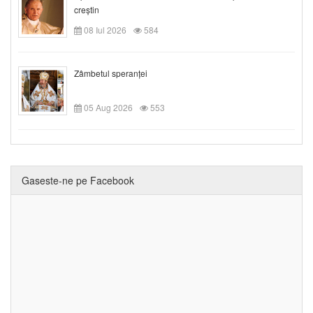
creștin
08 Iul 2026
584
Zâmbetul speranței
05 Aug 2026
553
Gaseste-ne pe Facebook