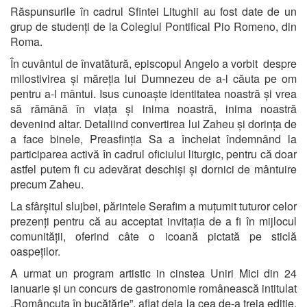
Răspunsurile în cadrul Sfintei Litughii au fost date de un
grup de studenți de la Colegiul Pontifical Pio Romeno, din
Roma.
În cuvântul de învatătură, episcopul Angelo a vorbit despre
milostivirea și măreția lui Dumnezeu de a-l căuta pe om
pentru a-l mântui. Isus cunoaște identitatea noastră și vrea
să rămână în viața și inima noastră, inima noastră
devenind altar. Detaliind convertirea lui Zaheu și dorința de
a face binele, Preasfinția Sa a încheiat îndemnând la
participarea activă în cadrul oficiului liturgic, pentru că doar
astfel putem fi cu adevărat deschiși și dornici de mântuire
precum Zaheu.
La sfârșitul slujbei, părintele Serafim a muțumit tuturor celor
prezenți pentru că au acceptat invitația de a fi în mijlocul
comunității, oferind câte o icoană pictată pe sticlă
oaspeților.
A urmat un program artistic in cinstea Uniri Mici din 24
ianuarie și un concurs de gastronomie românească intitulat
„Româncuța în bucătărie”, aflat deja la cea de-a treia ediție.