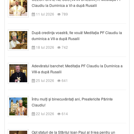
Claudiu la Duminica a VI-a după Rusalii
11 Iul 2026
789
După credinţa voastră, fie vouă! Meditația PF Claudiu la
duminica a VII-a după Rusalii
18 Iul 2026
742
Adevăratul banchet: Meditația PF Claudiu la Duminica a
VIII-a după Rusalii
25 Iul 2026
641
Întru mulți și binecuvântați ani, Preafericite Părinte
Claudiu!
22 Iul 2026
614
Opt sfaturi de la Sfântul Ioan Paul al II-lea pentru un