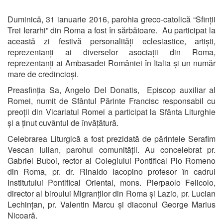
Duminică, 31 ianuarie 2016, parohia greco-catolică “Sfinții
Trei Ierarhi” din Roma a fost în sărbătoare. Au participat la
această zi festivă personalități eclesiastice, artiști,
reprezentanți ai diverselor asociații din Roma,
reprezentanți ai Ambasadei României în Italia și un număr
mare de credincioși.
Preasfinția Sa, Angelo Del Donatis, Episcop auxiliar al
Romei, numit de Sfântul Părinte Francisc responsabil cu
preoții din Vicariatul Romei a participat la Sfânta Liturghie
și a ținut cuvântul de învățătură.
Celebrarea Liturgică a fost prezidată de părintele Serafim
Vescan Iulian, parohul comunității. Au concelebrat pr.
Gabriel Buboi, rector al Colegiului Pontifical Pio Romeno
din Roma, pr. dr. Rinaldo Iacopino profesor în cadrul
Institutului Pontifical Oriental, mons. Pierpaolo Felicolo,
director al biroului Migranților din Roma și Lazio, pr. Lucian
Lechințan, pr. Valentin Marcu și diaconul George Marius
Nicoară.