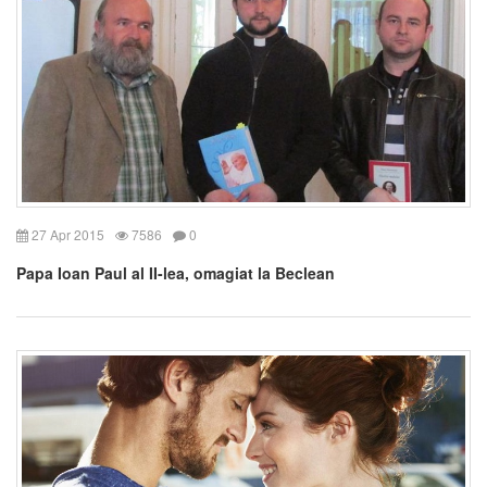
27 Apr 2015
7586
0
Papa Ioan Paul al II-lea, omagiat la Beclean