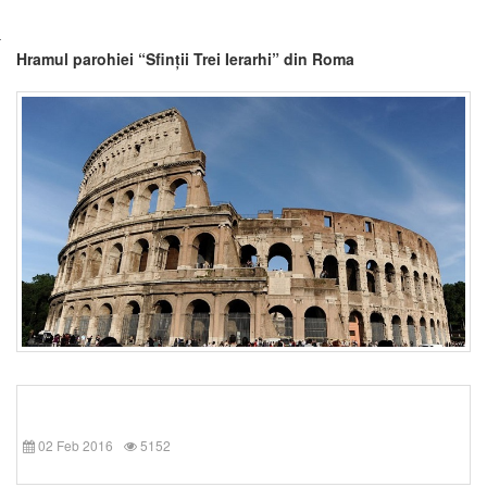
Hramul parohiei “Sfinții Trei Ierarhi” din Roma
02 Feb 2016
5152