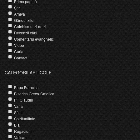
Prima pagină
Știri
Arhivă
Gândul zilei
Catehismul zi de zi
Recenzii cărți
Comentariu evanghelic
Video
Curia
Contact
CATEGORII ARTICOLE
Papa Francisc
Biserica Greco-Catolica
PF Claudiu
Varia
Sfinti
Spiritualitate
Blaj
Rugaciuni
Vatican