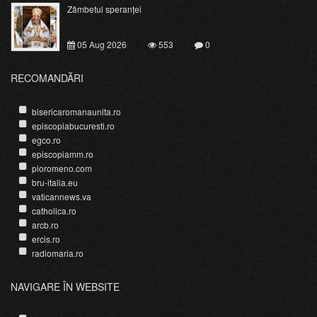
Zâmbetul speranței
05 Aug 2026
553
0
RECOMANDĂRI
bisericaromanaunita.ro
episcopiabucuresti.ro
egco.ro
episcopiamm.ro
pioromeno.com
bru-italia.eu
vaticannews.va
catholica.ro
arcb.ro
ercis.ro
radiomaria.ro
NAVIGARE ÎN WEBSITE