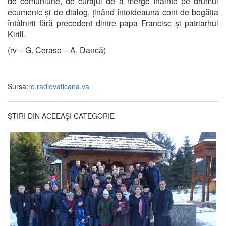
de comuniune, de curajul de a merge înainte pe drumul
ecumenic și de dialog, ținând întotdeauna cont de bogăția
întâlnirii fără precedent dintre papa Francisc și patriarhul
Kirill.
(rv – G. Ceraso – A. Dancă)
Sursa:
ro.radiovaticana.va
ȘTIRI DIN ACEEAȘI CATEGORIE