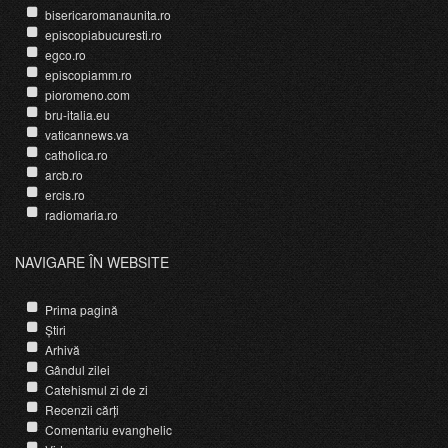
bisericaromanaunita.ro
episcopiabucuresti.ro
egco.ro
episcopiamm.ro
pioromeno.com
bru-italia.eu
vaticannews.va
catholica.ro
arcb.ro
ercis.ro
radiomaria.ro
NAVIGARE ÎN WEBSITE
Prima pagină
Știri
Arhivă
Gândul zilei
Catehismul zi de zi
Recenzii cărți
Comentariu evanghelic