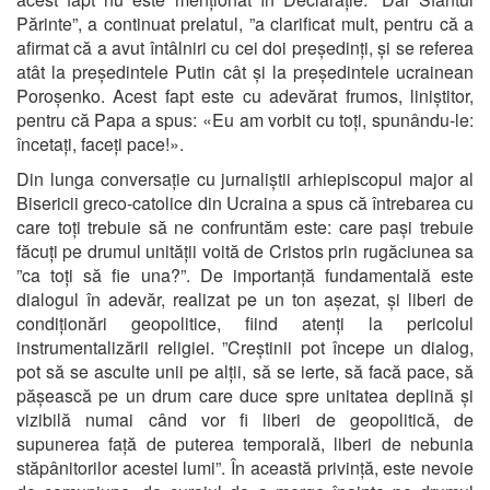
Părinte”, a continuat prelatul, ”a clarificat mult, pentru că a
afirmat că a avut întâlniri cu cei doi președinți, și se referea
atât la președintele Putin cât și la președintele ucrainean
Poroșenko. Acest fapt este cu adevărat frumos, liniștitor,
pentru că Papa a spus: «Eu am vorbit cu toți, spunându-le:
încetați, faceți pace!».
Din lunga conversație cu jurnaliștii arhiepiscopul major al
Bisericii greco-catolice din Ucraina a spus că întrebarea cu
care toți trebuie să ne confruntăm este: care pași trebuie
făcuți pe drumul unității voită de Cristos prin rugăciunea sa
”ca toți să fie una?”. De importanță fundamentală este
dialogul în adevăr, realizat pe un ton așezat, și liberi de
condiționări geopolitice, fiind atenți la pericolul
instrumentalizării religiei. ”Creștinii pot începe un dialog,
pot să se asculte unii pe alții, să se ierte, să facă pace, să
pășească pe un drum care duce spre unitatea deplină și
vizibilă numai când vor fi liberi de geopolitică, de
supunerea față de puterea temporală, liberi de nebunia
stăpânitorilor acestei lumi”. În această privință, este nevoie