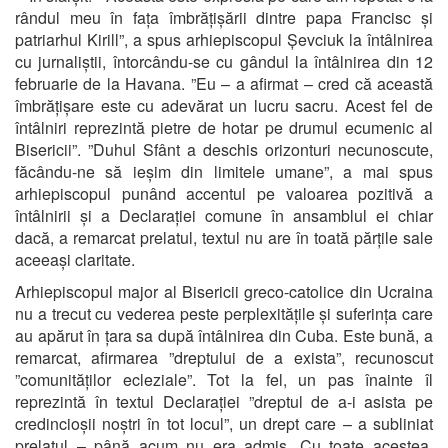
rândul meu în fața îmbrățișării dintre papa Francisc și
patriarhul Kirill”, a spus arhiepiscopul Șevciuk la întâlnirea
cu jurnaliștii, întorcându-se cu gândul la întâlnirea din 12
februarie de la Havana. ”Eu – a afirmat – cred că această
îmbrățișare este cu adevărat un lucru sacru. Acest fel de
întâlniri reprezintă pietre de hotar pe drumul ecumenic al
Bisericii”. ”Duhul Sfânt a deschis orizonturi necunoscute,
făcându-ne să ieșim din limitele umane”, a mai spus
arhiepiscopul punând accentul pe valoarea pozitivă a
întâlnirii și a Declarației comune în ansamblul ei chiar
dacă, a remarcat prelatul, textul nu are în toată părțile sale
aceeași claritate.
Arhiepiscopul major al Bisericii greco-catolice din Ucraina
nu a trecut cu vederea peste perplexitățile și suferința care
au apărut în țara sa după întâlnirea din Cuba. Este bună, a
remarcat, afirmarea ”dreptului de a exista”, recunoscut
”comunităților ecleziale”. Tot la fel, un pas înainte îl
reprezintă în textul Declarației ”dreptul de a-i asista pe
credincioșii noștri în tot locul”, un drept care – a subliniat
prelatul – până acum nu era admis. Cu toate acestea,