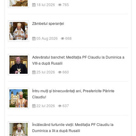
18 Iul 2026
765
Zâmbetul speranței
05 Aug 2026
668
Adevăratul banchet: Meditația PF Claudiu la Duminica a
VIII-a după Rusalii
25 Iul 2026
660
Întru mulți și binecuvântați ani, Preafericite Părinte
Claudiu!
22 Iul 2026
637
Încălecând furtunile vieții: Meditația PF Claudiu la
Duminica a IX-a după Rusalii