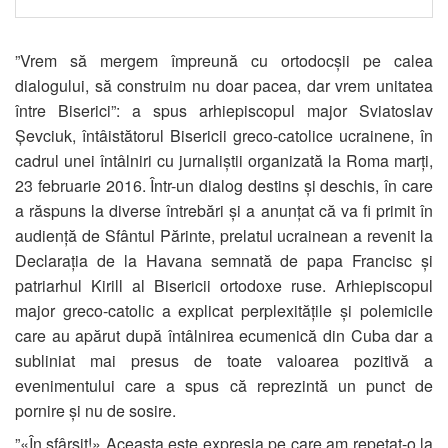
”Vrem să mergem împreună cu ortodocșii pe calea
dialogului, să construim nu doar pacea, dar vrem unitatea
între Biserici”: a spus arhiepiscopul major Sviatoslav
Șevciuk, întâistătorul Bisericii greco-catolice ucrainene, în
cadrul unei întâlniri cu jurnaliștii organizată la Roma marți,
23 februarie 2016. Într-un dialog destins și deschis, în care
a răspuns la diverse întrebări și a anunțat că va fi primit în
audiență de Sfântul Părinte, prelatul ucrainean a revenit la
Declarația de la Havana semnată de papa Francisc și
patriarhul Kirill al Bisericii ortodoxe ruse. Arhiepiscopul
major greco-catolic a explicat perplexitățile și polemicile
care au apărut după întâlnirea ecumenică din Cuba dar a
subliniat mai presus de toate valoarea pozitivă a
evenimentului care a spus că reprezintă un punct de
pornire și nu de sosire.
”«În sfârșit!» Aceasta este expresia pe care am repetat-o la