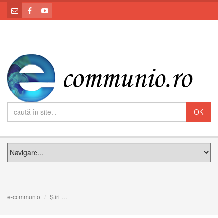
e-communio
Știri
PF S. Șevciuk: împreună cu ortodocșii, pe calea unității v