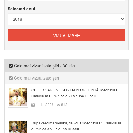
Selectați anul
Cele mai vizualizate știri / 30 zile
Cele mai vizualizate știri
CELOR CARE NE SUSȚIN ÎN CREDINȚĂ: Meditația PF
Claudiu la Duminica a VI-a după Rusalii
11 Iul 2026
813
După credinţa voastră, fie vouă! Meditația PF Claudiu la
duminica a VII-a după Rusalii