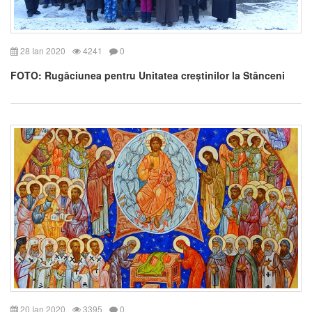
28 Ian 2020
4241
0
FOTO: Rugăciunea pentru Unitatea creștinilor la Stânceni
20 Ian 2020
3395
0