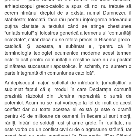
arhiepiscopul greco-catolic a spus că noi nu trebuie să
cerem nimănui dreptul de a exista, numai Dumnezeu îl
stabilește; totodată, face rău pentru înțelegerea adevărului
puțina claritate a textului când se atinge chestiunea
”uniatismului” și folosirea generică a termenului ”comunități
ecleziale”, chiar dacă nu se referă precis la Biserica greco-
catolică. Și aceasta, a subliniat el, ”pentru că în
terminologia teologiei ecumenice moderne acest termen
este folosit pentru comunitățile creștine care nu au păstrat
plinătatea succesiunii apostolice. În schimb, noi suntem o
parte integrantă din comuniunea catolică”.
Arhiepiscopul major, solicitat de întrebările jurnaliștilor, a
subliniat faptul că și modul în care Declarația comună
prezintă războiul din Ucraina reprezintă o sursă de
polemici. Acum nu se mai vorbește la fel de mult de acest
conflict dar cu toate acestea el există și este o dramă
pentru 45 de milioane de oameni. În fiecare zi sunt morți,
răniți, intrări de soldați ruși și arme grele. În realitate, nu
este vorba de un conflict civil ci de o agresiune străină, iar
acest fapt nu este menționat în Declarație. ”Dar Sfântul