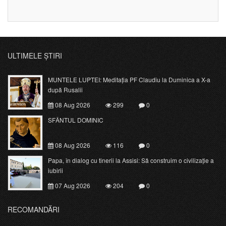
ULTIMELE ȘTIRI
MUNTELE LUPTEI: Meditația PF Claudiu la Duminica a X-a
după Rusalii
08 Aug 2026
299
0
SFÂNTUL DOMINIC
08 Aug 2026
116
0
Papa, în dialog cu tinerii la Assisi: Să construim o civilizație a
iubirii
07 Aug 2026
204
0
RECOMANDĂRI