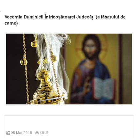
Vecernia Duminicii Înfricoșătoarei Judecăți (a lăsatului de
carne)
05 Mar 2016
4615