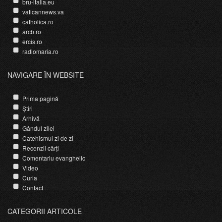
bru-italia.eu
vaticannews.va
catholica.ro
arcb.ro
ercis.ro
radiomaria.ro
NAVIGARE ÎN WEBSITE
Prima pagină
Știri
Arhivă
Gândul zilei
Catehismul zi de zi
Recenzii cărți
Comentariu evanghelic
Video
Curia
Contact
CATEGORII ARTICOLE