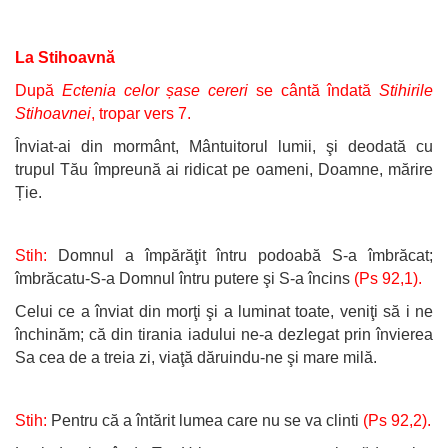
La Stihoavnă
După
Ectenia celor șase cereri
se cântă îndată
Stihirile
Stihoavnei
, tropar vers 7.
Înviat-ai din mormânt, Mântuitorul lumii, şi deodată cu
trupul Tău împreună ai ridicat pe oameni, Doamne, mărire
Ție.
Stih:
Domnul a împărăţit întru podoabă S-a îmbrăcat;
îmbrăcatu-S-a Domnul întru putere şi S-a încins
(Ps 92,1).
Celui ce a înviat din morţi şi a luminat toate, veniţi să i ne
închinăm; că din tirania iadului ne-a dezlegat prin învierea
Sa cea de a treia zi, viaţă dăruindu-ne şi mare milă.
Stih:
Pentru că a întărit lumea care nu se va clinti
(Ps 92,2).