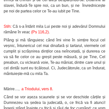
slavei, îndură-Te spre noi, ca un bun, și ne învrednicește
pe noi de partea celor ce Te-au iubit pe Tine.
Stih:
Că s-a întărit mila Lui peste noi şi adevărul Domnului
rămâne în veac
(Ps 116,2)
.
Plâng și mă tânguiesc când îmi vine în simțire focul cel
veșnic, întunericul cel mai dinafară și tartarul, viermele cel
cumplit și scrâșnirea dinților cea neîncetată, și durerea ce
va să fie celor ce au greșit peste măsură, și pe Tine, Cel
preabun, cu vicleană voie, Te-au mâniat, dintre care unul și
cel dintâi sunt eu ticălosul. Ci, Judecătorule, ca un îndurat,
mântuiește-mă cu mila Ta.
Mărire…,
a Triodului, vers 8.
Când se vor așeza scaunele și se vor deschide cărțile și
Dumnezeu va ședea la judecată, o, ce frică va fi atunci!
Îngerii stând înainte cu frică și râul de foc curgând; ce vom