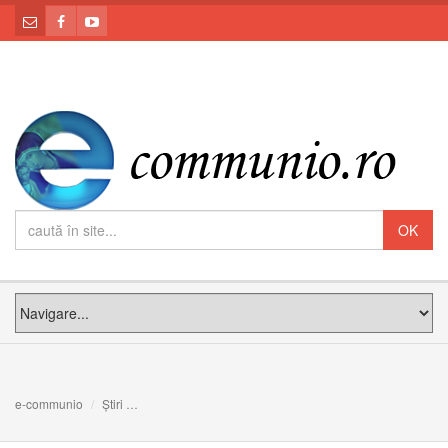
e-communio
Știri
Vecernia Duminicii Înfricoșătoarei Judecăți (a lăsatului 