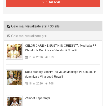
Cele mai vizualizate știri / 30 zile
Cele mai vizualizate știri
CELOR CARE NE SUSȚIN ÎN CREDINȚĂ: Meditația PF
Claudiu la Duminica a VI-a după Rusalii
11 Iul 2026
813
După credinţa voastră, fie vouă! Meditația PF Claudiu la
duminica a VII-a după Rusalii
18 Iul 2026
768
Zâmbetul speranței