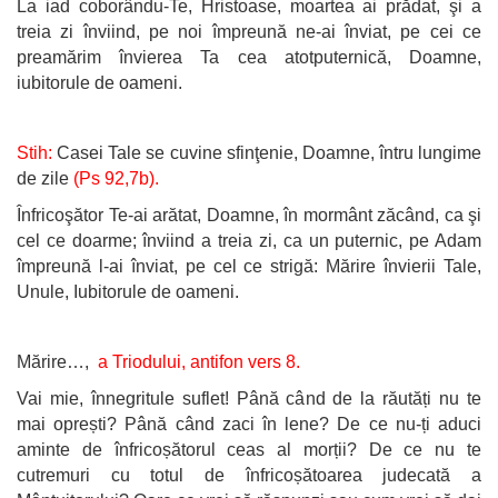
La iad coborându-Te, Hristoase, moartea ai prădat, şi a
treia zi înviind, pe noi împreună ne-ai înviat, pe cei ce
preamărim învierea Ta cea atotputernică, Doamne,
iubitorule de oameni.
Stih:
Casei Tale se cuvine sfinţenie, Doamne, întru lungime
de zile
(Ps 92,7b).
Înfricoşător Te-ai arătat, Doamne, în mormânt zăcând, ca şi
cel ce doarme; înviind a treia zi, ca un puternic, pe Adam
împreună l-ai înviat, pe cel ce strigă: Mărire învierii Tale,
Unule, Iubitorule de oameni.
Mărire…,
a Triodului, antifon vers 8.
Vai mie, înnegritule suflet! Până când de la răutăți nu te
mai oprești? Până când zaci în lene? De ce nu-ți aduci
aminte de înfricoșătorul ceas al morții? De ce nu te
cutremuri cu totul de înfricoșătoarea judecată a