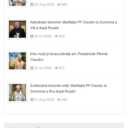
05 Aug 2026
684
Adevăratul banchet: Meditația PF Claudiu la Duminica a
VIII-a după Rusalii
25 Iul 2026
662
Întru mulți și binecuvântați ani, Preafericite Părinte
Claudiu!
22 Iul 2026
637
Încălecând furtunile vieții: Meditația PF Claudiu la
Duminica a IX-a după Rusalii
01 Aug 2026
563