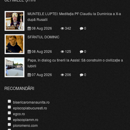
MUNTELE LUPTEI: Meditația PF Claudiu la Duminica a X-a
după Rusalii
08 Aug 2026
342
0
SFÂNTUL DOMINIC
08 Aug 2026
125
0
Papa, în dialog cu tinerii la Assisi: Să construim o civilizație a
iubirii
07 Aug 2026
206
0
RECOMANDĂRI
bisericaromanaunita.ro
episcopiabucuresti.ro
egco.ro
episcopiamm.ro
pioromeno.com