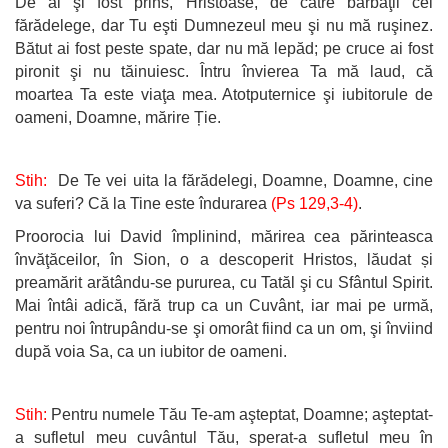
De ai şi fost prins, Hristoase, de către bărbaţii cei
fărădelege, dar Tu eşti Dumnezeul meu şi nu mă ruşinez.
Bătut ai fost peste spate, dar nu mă lepăd; pe cruce ai fost
pironit şi nu tăinuiesc. Întru învierea Ta mă laud, că
moartea Ta este viaţa mea. Atotputernice şi iubitorule de
oameni, Doamne, mărire Ție.
Stih:
De Te vei uita la fărădelegi, Doamne, Doamne, cine
va suferi? Că la Tine este îndurarea
(Ps 129,3-4)
.
Proorocia lui David împlinind, mărirea cea părinteasca
învăţăceilor, în Sion, o a descoperit Hristos, lăudat și
preamărit arătându-se pururea, cu Tatăl şi cu Sfântul Spirit.
Mai întâi adică, fără trup ca un Cuvânt, iar mai pe urmă,
pentru noi întrupându-se şi omorât fiind ca un om, şi înviind
după voia Sa, ca un iubitor de oameni.
Stih:
Pentru numele Tău Te-am aşteptat, Doamne; aşteptat-
a sufletul meu cuvântul Tău, sperat-a sufletul meu în