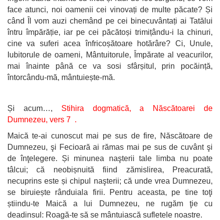
face atunci, noi oamenii cei vinovați de multe păcate? Și
când Îl vom auzi chemând pe cei binecuvântați ai Tatălui
întru împărăție, iar pe cei păcătoși trimițându-i la chinuri,
cine va suferi acea înfricoșătoare hotărâre? Ci, Unule,
Iubitorule de oameni, Mântuitorule, Împărate al veacurilor,
mai înainte până ce va sosi sfârșitul, prin pocăință,
întorcându-mă, mântuiește-mă.
Și acum…,
Stihira dogmatică,
a Născătoarei de
Dumnezeu, vers 7 .
Maică te-ai cunoscut mai pe sus de fire, Născătoare de
Dumnezeu, şi Fecioară ai rămas mai pe sus de cuvânt şi
de înţelegere. Și minunea naşterii tale limba nu poate
tâlcui; că neobișnuită fiind zămislirea, Preacurată,
necuprins este și chipul naşterii; că unde vrea Dumnezeu,
se biruiește rânduiala firii. Pentru aceasta, pe tine toţi
știindu-te Maică a lui Dumnezeu, ne rugăm ţie cu
deadinsul: Roagă-te să se mântuiască sufletele noastre.