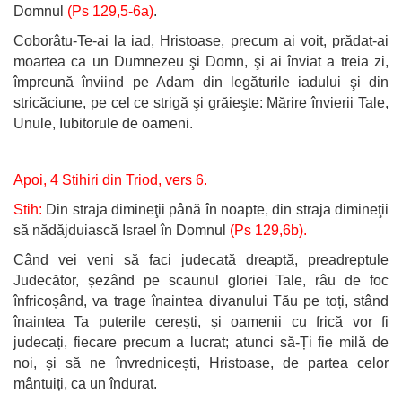
Domnul
(Ps 129,5-6a)
.
Coborâtu-Te-ai la iad, Hristoase, precum ai voit, prădat-ai
moartea ca un Dumnezeu şi Domn, şi ai înviat a treia zi,
împreună înviind pe Adam din legăturile iadului şi din
stricăciune, pe cel ce strigă şi grăieşte: Mărire învierii Tale,
Unule, Iubitorule de oameni.
Apoi, 4 Stihiri din Triod, vers 6.
Stih:
Din straja dimineţii până în noapte, din straja dimineţii
să nădăjduiască Israel în Domnul
(Ps 129,6b).
Când vei veni să faci judecată dreaptă, preadreptule
Judecător, șezând pe scaunul gloriei Tale, râu de foc
înfricoșând, va trage înaintea divanului Tău pe toți, stând
înaintea Ta puterile cerești, și oamenii cu frică vor fi
judecați, fiecare precum a lucrat; atunci să-Ți fie milă de
noi, și să ne învrednicești, Hristoase, de partea celor
mântuiți, ca un îndurat.