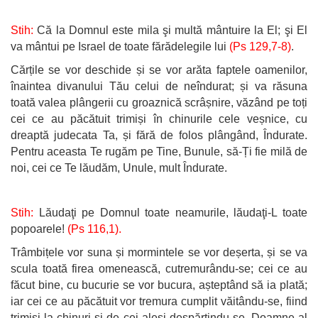
Stih:
Că la Domnul este mila şi multă mântuire la El; şi El
va mântui pe Israel de toate fărădelegile lui
(Ps 129,7-8)
.
Cărțile se vor deschide și se vor arăta faptele oamenilor,
înaintea divanului Tău celui de neîndurat; și va răsuna
toată valea plângerii cu groaznică scrâșnire, văzând pe toți
cei ce au păcătuit trimiși în chinurile cele veșnice, cu
dreaptă judecata Ta, și fără de folos plângând, Îndurate.
Pentru aceasta Te rugăm pe Tine, Bunule, să-Ți fie milă de
noi, cei ce Te lăudăm, Unule, mult Îndurate.
Stih:
Lăudaţi pe Domnul toate neamurile, lăudaţi-L toate
popoarele!
(Ps 116,1).
Trâmbițele vor suna și mormintele se vor deșerta, și se va
scula toată firea omenească, cutremurându-se; cei ce au
făcut bine, cu bucurie se vor bucura, așteptând să ia plată;
iar cei ce au păcătuit vor tremura cumplit văitându-se, fiind
trimiși la chinuri și de cei aleși despărțindu-se. Doamne al