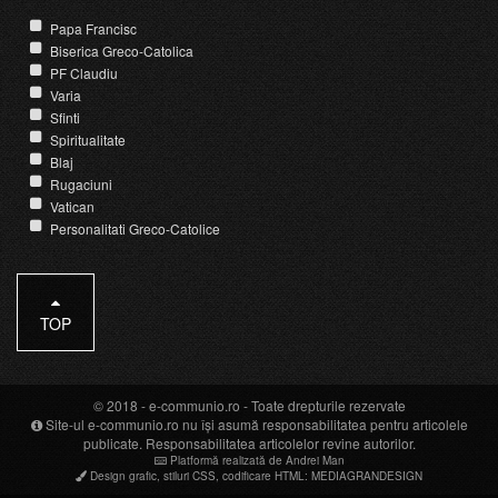
Papa Francisc
Biserica Greco-Catolica
PF Claudiu
Varia
Sfinti
Spiritualitate
Blaj
Rugaciuni
Vatican
Personalitati Greco-Catolice
TOP
© 2018 -
e-communio.ro
- Toate drepturile rezervate
Site-ul e-communio.ro nu își asumă responsabilitatea pentru articolele
publicate. Responsabilitatea articolelor revine autorilor.
Platformă realizată de Andrei Man
Design grafic
,
stiluri CSS
,
codificare HTML
:
MEDIAGRANDESIGN