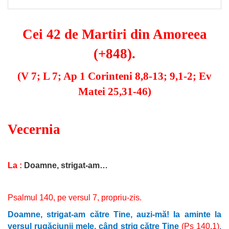
Cei 42 de Martiri din Amoreea
(+848).
(V 7; L 7; Ap 1 Corinteni 8,8-13; 9,1-2; Ev
Matei 25,31-46)
Vecernia
La :
Doamne, strigat-am…
Psalmul 140, pe versul 7, propriu-zis.
Doamne, strigat-am către Tine, auzi-mă! Ia aminte la
versul rugăciunii mele, când strig către Tine
(Ps 140,1)
,