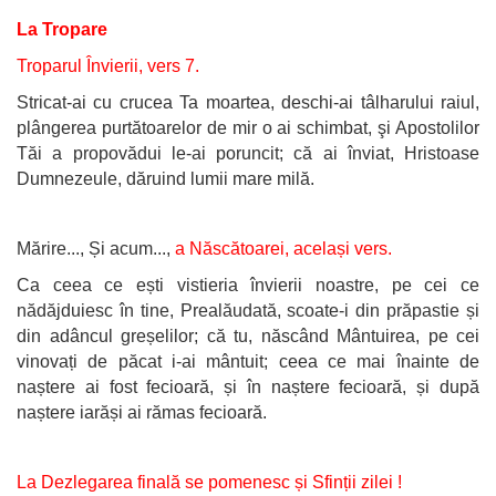
La Tropare
Troparul Învierii, vers 7.
Stricat-ai cu crucea Ta moartea, deschi-ai tâlharului raiul,
plângerea purtătoarelor de mir o ai schimbat, şi Apostolilor
Tăi a propovădui le-ai poruncit; că ai înviat, Hristoase
Dumnezeule, dăruind lumii mare milă.
Mărire..., Și acum...,
a Născătoarei, același vers.
Ca ceea ce ești vistieria învierii noastre, pe cei ce
nădăjduiesc în tine, Prealăudată, scoate-i din prăpastie și
din adâncul greșelilor; că tu, născând Mântuirea, pe cei
vinovați de păcat i-ai mântuit; ceea ce mai înainte de
naștere ai fost fecioară, și în naștere fecioară, și după
naștere iarăși ai rămas fecioară.
La Dezlegarea finală se pomenesc și Sfinții zilei !