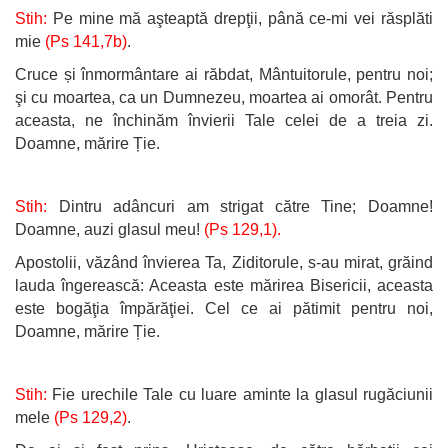
Stih:
Pe mine mă aşteaptă drepţii, până ce-mi vei răsplăti
mie
(Ps 141,7b)
.
Cruce și înmormântare ai răbdat, Mântuitorule, pentru noi;
şi cu moartea, ca un Dumnezeu, moartea ai omorât. Pentru
aceasta, ne închinăm învierii Tale celei de a treia zi.
Doamne, mărire Ție.
Stih:
Dintru adâncuri am strigat către Tine; Doamne!
Doamne, auzi glasul meu!
(Ps 129,1).
Apostolii, văzând învierea Ta, Ziditorule, s-au mirat, grăind
lauda îngerească: Aceasta este mărirea Bisericii, aceasta
este bogăţia împărăţiei. Cel ce ai pătimit pentru noi,
Doamne, mărire Ție.
Stih:
Fie urechile Tale cu luare aminte la glasul rugăciunii
mele
(Ps 129,2)
.