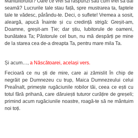
Mântuitorului? Oare ce vrei să răspunzi sau cum vrei să dai
seamă? Lucrurile tale stau față, spre mustrarea ta, faptele
tale te vădesc, pârându-te. Deci, o suflete! Vremea a sosit,
aleargă, apucă înainte și cu credință strigă: Greșit-am,
Doamne, greșit-am Ție; dar știu, Iubitorule de oameni,
bunătatea Ta; Păstorule cel bun, nu mă despărți pe mine
de la starea cea de-a dreapta Ta, pentru mare mila Ta.
Și acum…,
a Născătoarei, același
vers.
Fecioară ce nu ști de mire, care ai zămislit în chip de
negrăit pe Dumnezeu cu trup, Maica Dumnezeului celui
Preaînalt, primește rugăciunile robilor tăi, ceea ce ești cu
totul fără prihană, care dăruiești tuturor curățire de greșeli;
primind acum rugăciunile noastre, roagă-te să ne mântuim
noi toți.