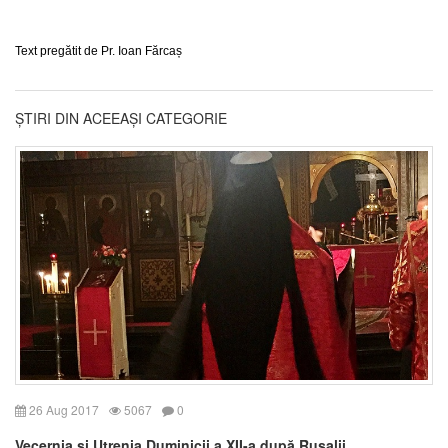
Text pregătit de Pr. Ioan Fărcaș
ȘTIRI DIN ACEEAȘI CATEGORIE
26 Aug 2017
5067
0
Vecernia și Utrenia Duminicii a XII-a după Rusalii