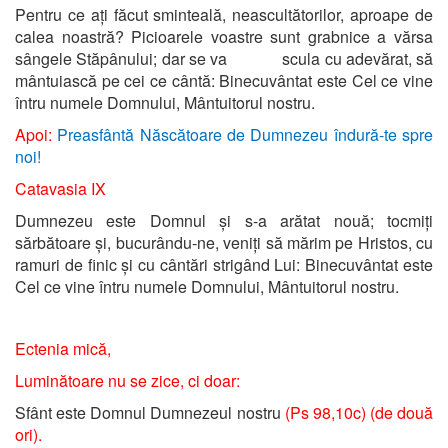
Pentru ce ați făcut sminteală, neascultătorilor, aproape de
calea noastră? Picioarele voastre sunt grabnice a vărsa
sângele Stăpânului; dar se va scula cu adevărat, să
mântuiască pe cei ce cântă: Binecuvântat este Cel ce vine
întru numele Domnului, Mântuitorul nostru.
Apoi:
Preasfântă Născătoare de Dumnezeu îndură-te spre
noi!
Catavasia IX
Dumnezeu este Domnul și s-a arătat nouă; tocmiți
sărbătoare și, bucurându-ne, veniți să mărim pe Hristos, cu
ramuri de finic și cu cântări strigând Lui: Binecuvântat este
Cel ce vine întru numele Domnului, Mântuitorul nostru.
Ectenia mică,
Luminătoare nu se zice, ci doar:
Sfânt este Domnul Dumnezeul nostru
(Ps 98,10c)
(de două
ori).