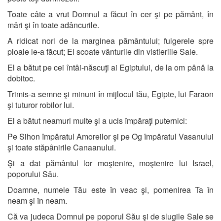
Toate câte a vrut Domnul a făcut în cer şi pe pământ, în
mări şi în toate adâncurile.
A ridicat nori de la marginea pământului; fulgerele spre
ploaie le-a făcut; El scoate vânturile din vistieriile Sale.
El a bătut pe cei întâi-născuţi ai Egiptului, de la om până la
dobitoc.
Trimis-a semne şi minuni în mijlocul tău, Egipte, lui Faraon
şi tuturor robilor lui.
El a bătut neamuri multe şi a ucis împăraţi puternici:
Pe Sihon împăratul Amoreilor şi pe Og împăratul Vasanului
şi toate stăpânirile Canaanului.
Şi a dat pământul lor moştenire, moştenire lui Israel,
poporului Său.
Doamne, numele Tău este în veac şi, pomenirea Ta în
neam şi în neam.
Că va judeca Domnul pe poporul Său şi de slugile Sale se