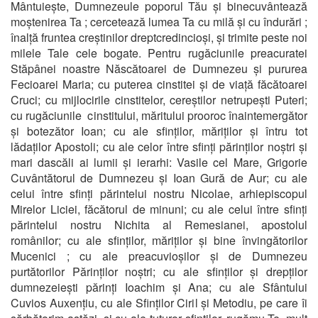
Mântuiește, Dumnezeule poporul Tău și binecuvântează
moștenirea Ta ; cercetează lumea Ta cu milă și cu îndurări ;
înalță fruntea creștinilor dreptcredincioși, și trimite peste noi
milele Tale cele bogate. Pentru rugăciunile preacuratei
Stăpânei noastre Născătoarei de Dumnezeu și pururea
Fecioarei Maria; cu puterea cinstitei și de viață făcătoarei
Cruci; cu mijlocirile cinstitelor, cereștilor netrupești Puteri;
cu rugăciunile cinstitului, măritului prooroc înaintemergător
și botezător Ioan; cu ale sfinților, măriților și întru tot
lădaților Apostoli; cu ale celor între sfinți părinților noștri și
mari dascăli ai lumii și ierarhi: Vasile cel Mare, Grigorie
Cuvântătorul de Dumnezeu și Ioan Gură de Aur; cu ale
celui între sfinți părintelui nostru Nicolae, arhiepiscopul
Mirelor Liciei, făcătorul de minuni; cu ale celui între sfinți
părintelui nostru Nichita al Remesianei, apostolul
românilor; cu ale sfinților, măriților și bine învingătorilor
Mucenici ; cu ale preacuvioșilor și de Dumnezeu
purtătorilor Părinților noștri; cu ale sfinților și drepților
dumnezeiești părinți Ioachim și Ana; cu ale Sfântului
Cuvios Auxențiu, cu ale Sfinților Ciril și Metodiu, pe care îi