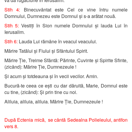
va da rugăciune în Ierusalim.
Stih 4:
Binecuvântat este Cel ce vine întru numele
Domnului, Dumnezeu este Domnul și s-a arătat nouă.
Stih 5:
Vestiți în Sion numele Domnului și lauda Lui în
Ierusalim.
Stih 6:
Lauda Lui rămâne în veacul veacului.
Mărire Tatălui și Fiului și Sfântului Spirit.
Mărire Ție, Treime Sfântă: Părinte, Cuvinte și Spirite Sfinte,
(zicând): Mărire Ție, Dumnezeule !
Și acum și totdeauna și în vecii vecilor. Amin.
Bucură-te ceea ce ești cu dar dăruită, Marie, Domnul este
cu tine, (zicând): Și prin tine cu noi.
Aliluia, aliluia, aliluia. Mărire Ție, Dumnezeule !
După Ectenia mică, se cântă Sedealna Polieleului, antifon
vers 8.