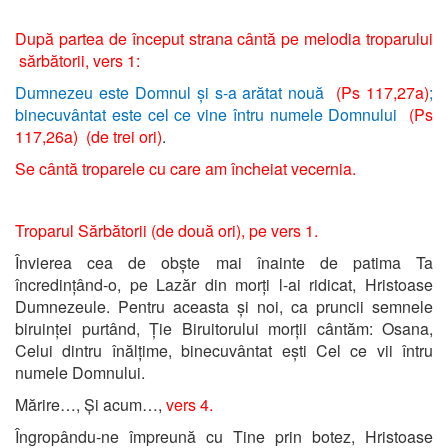
După partea de început strana cântă pe melodia troparului
sărbătorii, vers 1:
Dumnezeu este Domnul și s-a arătat nouă
(Ps 117,27a)
;
binecuvântat este cel ce vine întru numele Domnului
(Ps
117,26a) (de trei ori)
.
Se cântă troparele cu care am încheiat vecernia.
Troparul Sărbătorii (de două ori), pe vers 1.
Învierea cea de obște mai înainte de patima Ta
încredințând-o, pe Lazăr din morți l-ai ridicat, Hristoase
Dumnezeule. Pentru aceasta și noi, ca pruncii semnele
biruinței purtând, Ție Biruitorului morții cântăm: Osana,
Celui dintru înălțime, binecuvântat ești Cel ce vii întru
numele Domnului.
Mărire…, Și acum…,
vers 4.
Îngropându-ne împreună cu Tine prin botez, Hristoase