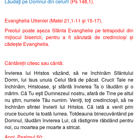
Lăudaţi pe Domnul din ceruri!
(Ps 148,1).
Evanghelia Utreniei (Matei 21,1-11 și 15-17).
Preotul poate așeza Sfânta Evanghelie pe tetrapodul din
mijlocul bisericii, pentru a fi sărutată de credincioși și
cădește Evanghelia.
Cântăreții citesc sau cântă:
Î
nvierea lui Hristos văzând, să ne închinăm
Sfântului
Domn, lui Isus unuia Celui
fără de păcat. Crucii Tale ne
închinăm, Hristoase, şi sfântă învierea Ta o lăudăm şi o
mărim. Că Tu eşti Dumnezeul nostru, afară de Tine pe altul
nu ştim, numele Tău numim. Veniţi, toţi credincioşii, să ne
închinăm sfintei învierii lui Hristos. Că iată a venit prin
cruce bucurie la toată lumea. Totdeauna binecuvântând pe
Domnul, lăudăm învierea Lui, că răstignire răbdând pentru
noi, cu moartea pe moarte a stricat.
Apoi, Psalmul 50: