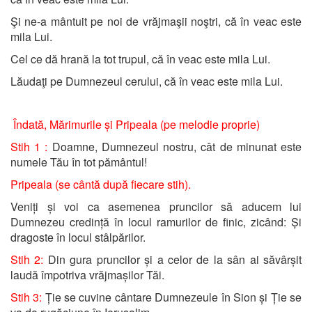
Şi ne-a mântuit pe noi de vrăjmaşii noştri, că în veac este
mila Lui.
Cel ce dă hrană la tot trupul, că în veac este mila Lui.
Lăudaţi pe Dumnezeul cerului, că în veac este mila Lui.
Îndată, Mărimurile și Pripeala (pe melodie proprie)
Stih 1 :
Doamne, Dumnezeul nostru, cât de minunat este
numele Tău în tot pământul!
Pripeala (se cântă după fiecare stih).
Veniți și voi ca asemenea pruncilor să aducem lui
Dumnezeu credință în locul ramurilor de finic, zicând: Și
dragoste în locul stâlpărilor.
Stih 2:
Din gura pruncilor și a celor de la sân ai săvârșit
laudă împotriva vrăjmașilor Tăi.
Stih 3:
Ție se cuvine cântare Dumnezeule în Sion și Ție se