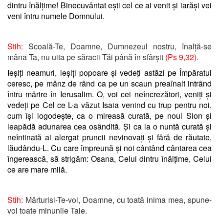
dintru înălțime! Binecuvântat ești cel ce ai venit și iarăși vei
veni întru numele Domnului.
Stih:
Scoală-Te, Doamne, Dumnezeul nostru, înalță-se
mâna Ta, nu uita pe săracii Tăi până în sfârșit
(Ps 9,32)
.
Ieșiți neamuri, ieșiți popoare și vedeți astăzi pe Împăratul
ceresc, pe mânz de rând ca pe un scaun preaînalt intrând
întru mărire în Ierusalim. O, voi cei neîncrezători, veniți și
vedeți pe Cel ce L-a văzut Isaia venind cu trup pentru noi,
cum își logodește, ca o mireasă curată, pe noul Sion și
leapădă adunarea cea osândită. Și ca la o nuntă curată și
neîntinată ai alergat pruncii nevinovați și fără de răutate,
lăudându-L. Cu care împreună și noi cântând cântarea cea
îngerească, să strigăm: Osana, Celui dintru înălțime, Celui
ce are mare milă.
Stih:
Mărturisi-Te-voi, Doamne, cu toată inima mea, spune-
voi toate minunile Tale.