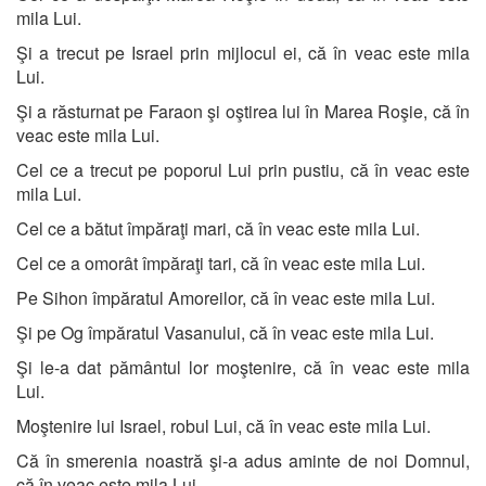
mila Lui.
Şi a trecut pe Israel prin mijlocul ei, că în veac este mila
Lui.
Şi a răsturnat pe Faraon şi oştirea lui în Marea Roşie, că în
veac este mila Lui.
Cel ce a trecut pe poporul Lui prin pustiu, că în veac este
mila Lui.
Cel ce a bătut împăraţi mari, că în veac este mila Lui.
Cel ce a omorât împăraţi tari, că în veac este mila Lui.
Pe Sihon împăratul Amoreilor, că în veac este mila Lui.
Şi pe Og împăratul Vasanului, că în veac este mila Lui.
Şi le-a dat pământul lor moştenire, că în veac este mila
Lui.
Moştenire lui Israel, robul Lui, că în veac este mila Lui.
Că în smerenia noastră şi-a adus aminte de noi Domnul,
că în veac este mila Lui.