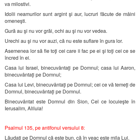
va milostivi.
Idolii neamurilor sunt argint şi aur, lucruri făcute de mâini
omeneşti.
Gură au şi nu vor grăi, ochi au şi nu vor vedea.
Urechi au şi nu vor auzi, că nu este suflare în gura lor.
Asemenea lor să fie toţi cei care ii fac pe ei şi toţi cei ce se
încred în ei.
Casa lui Israel, binecuvântaţi pe Domnul; casa lui Aaron,
binecuvântaţi pe Domnul;
Casa lui Levi, binecuvântaţi pe Domnul; cei ce vă temeţi de
Domnul, binecuvântaţi pe Domnul.
Binecuvântat este Domnul din Sion, Cel ce locuieşte în
Ierusalim, Aliluia!
Psalmul 135, pe antifonul versului 8:
Lăudaţi pe Domnul că este bun, că în veac este mila Lui.