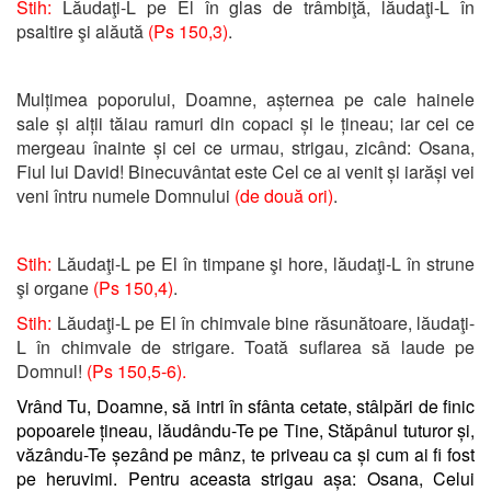
Stih:
Lăudaţi-L pe El în glas de trâmbiţă, lăudaţi-L în
psaltire şi alăută
(Ps 150,3)
.
Mulțimea poporului, Doamne, așternea pe cale hainele
sale și alții tăiau ramuri din copaci și le țineau; iar cei ce
mergeau înainte și cei ce urmau, strigau, zicând: Osana,
Fiul lui David! Binecuvântat este Cel ce ai venit și iarăși vei
veni întru numele Domnului
(de două ori)
.
Stih:
Lăudaţi-L pe El în timpane şi hore, lăudaţi-L în strune
şi organe
(Ps 150,4)
.
Stih:
Lăudaţi-L pe El în chimvale bine răsunătoare, lăudaţi-
L în chimvale de strigare. Toată suflarea să laude pe
Domnul!
(Ps 150,5-6).
Vrând Tu, Doamne, să intri în sfânta cetate, stâlpări de finic
popoarele țineau, lăudându-Te pe Tine, Stăpânul tuturor și,
văzându-Te șezând pe mânz, te priveau ca și cum ai fi fost
pe heruvimi. Pentru aceasta strigau așa: Osana, Celui