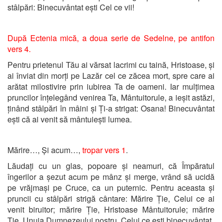
stâlpări: Binecuvântat ești Cel ce vii!
După Ectenia mică,
a doua serie de Sedelne, pe antifon
vers 4.
Pentru prietenul Tău ai vărsat lacrimi cu taină, Hristoase, și
ai înviat din morți pe Lazăr cel ce zăcea mort, spre care ai
arătat milostivire prin iubirea Ta de oameni. Iar mulțimea
pruncilor înțelegând venirea Ta, Mântuitorule, a ieșit astăzi,
ținând stâlpări în mâini și Ți-a strigat: Osana! Binecuvântat
ești că ai venit să mântuiești lumea.
Mărire…, Și acum…,
tropar vers 1
.
Lăudați cu un glas, popoare și neamuri, că Împăratul
îngerilor a șezut acum pe mânz și merge, vrând să ucidă
pe vrăjmași pe Cruce, ca un puternic. Pentru aceasta și
pruncii cu stâlpări strigă cântare: Mărire Ție, Celui ce ai
venit biruitor; mărire Ție, Hristoase Mântuitorule; mărire
Ție, Unuia Dumnezeului nostru, Celui ce ești binecuvântat.