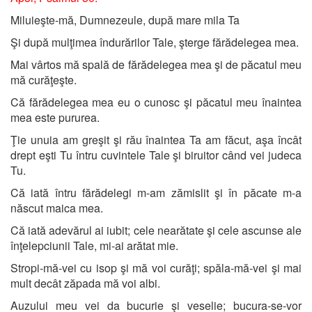
Miluieşte-mă, Dumnezeule, după mare mila Ta
Şi după mulţimea îndurărilor Tale, şterge fărădelegea mea.
Mai vârtos mă spală de fărădelegea mea şi de păcatul meu
mă curăţeşte.
Că fărădelegea mea eu o cunosc şi păcatul meu înaintea
mea este pururea.
Ţie unuia am greşit şi rău înaintea Ta am făcut, aşa încât
drept eşti Tu întru cuvintele Tale şi biruitor când vei judeca
Tu.
Că iată întru fărădelegi m-am zămislit şi în păcate m-a
născut maica mea.
Că iată adevărul ai iubit; cele nearătate şi cele ascunse ale
înţelepciunii Tale, mi-ai arătat mie.
Stropi-mă-vei cu isop şi mă voi curăţi; spăla-mă-vei şi mai
mult decât zăpada mă voi albi.
Auzului meu vei da bucurie şi veselie; bucura-se-vor