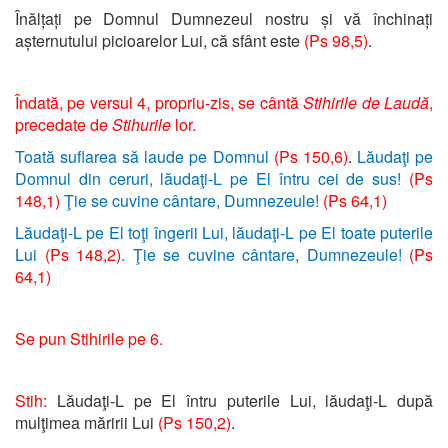
Înălțați pe Domnul Dumnezeul nostru și vă închinați
așternutului picioarelor Lui, că sfânt este
(Ps 98,5)
.
Îndată, pe versul 4, propriu-zis, se cântă
Stihirile de Laudă
,
precedate de
Stihurile
lor.
Toată suflarea să laude pe Domnul
(Ps 150,6)
.
Lăudaţi pe
Domnul din ceruri, lăudaţi-L pe El întru cei de sus!
(Ps
148,1)
Ţie se cuvine cântare, Dumnezeule!
(Ps 64,1)
Lăudaţi-L pe El toţi îngerii Lui, lăudaţi-L pe El toate puterile
Lui
(Ps 148,2)
. Ţie se cuvine cântare, Dumnezeule!
(Ps
64,1)
Se pun Stihirile pe 6.
Stih:
Lăudaţi-L pe El întru puterile Lui, lăudaţi-L după
mulţimea măririi Lui
(Ps 150,2)
.