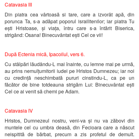
Catavasia III
Din piatra cea vârtoasă si tare, care a izvorât apă, din
porunca Ta, s-a adăpat poporul israilitenilor; iar piatra Tu
ești Hristoase, și viața, întru care s-a întărit Biserica,
strigând: Osana! Binecuvântat ești Cel ce vii!
După Ectenia mică, Ipacoilul, vers 6.
Cu stâlpări lăudându-L mai înainte, cu lemne mai pe urmă,
au prins nemulțumitorii iudei pe Hristos Dumnezeu; iar noi
cu credință neschimbată pururi cinstindu-L, ca pe un
făcător de bine totdeauna strigăm Lui: Binecuvântat ești
Cel ce ai venit să chemi pe Adam.
Catavasia IV
Hristos, Dumnezeul nostru, veni-va și nu va zăbovi din
muntele cel cu umbra deasă, din Fecioara care a născut
neispitită de bărbat, precum a zis profetul de demult.