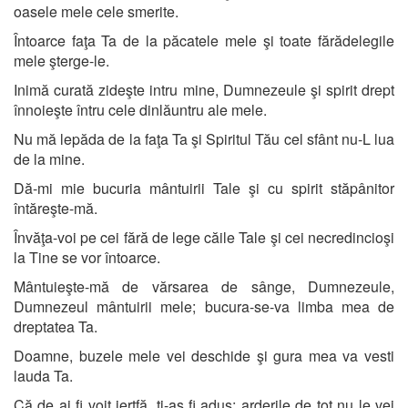
oasele mele cele smerite.
Întoarce faţa Ta de la păcatele mele şi toate fărădelegile
mele şterge-le.
Inimă curată zideşte intru mine, Dumnezeule şi spirit drept
înnoieşte întru cele dinlăuntru ale mele.
Nu mă lepăda de la faţa Ta şi Spiritul Tău cel sfânt nu-L lua
de la mine.
Dă-mi mie bucuria mântuirii Tale şi cu spirit stăpânitor
întăreşte-mă.
Învăţa-voi pe cei fără de lege căile Tale şi cei necredincioşi
la Tine se vor întoarce.
Mântuieşte-mă de vărsarea de sânge, Dumnezeule,
Dumnezeul mântuirii mele; bucura-se-va limba mea de
dreptatea Ta.
Doamne, buzele mele vei deschide şi gura mea va vesti
lauda Ta.
Că de ai fi voit jertfă, ţi-aş fi adus; arderile de tot nu le vei