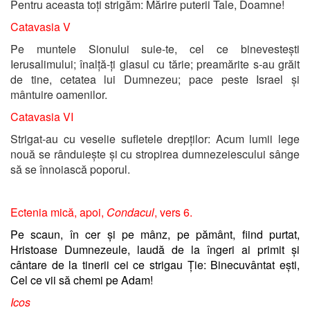
Pentru aceasta toți strigăm: Mărire puterii Tale, Doamne!
Catavasia V
Pe muntele Sionului suie-te, cel ce binevestești
Ierusalimului; înalță-ți glasul cu tărie; preamărite s-au grăit
de tine, cetatea lui Dumnezeu; pace peste Israel și
mântuire oamenilor.
Catavasia VI
Strigat-au cu veselie sufletele drepților: Acum lumii lege
nouă se rânduiește și cu stropirea dumnezeiescului sânge
să se înnoiască poporul.
Ectenia mică, apoi,
Condacul
, vers 6.
Pe scaun, în cer și pe mânz, pe pământ, fiind purtat,
Hristoase Dumnezeule, laudă de la îngeri ai primit și
cântare de la tinerii cei ce strigau Ție: Binecuvântat ești,
Cel ce vii să chemi pe Adam!
Icos