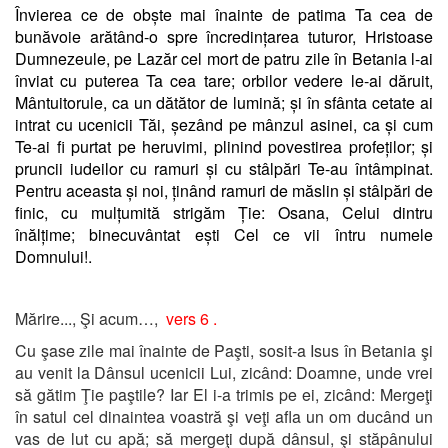
Învierea ce de obște mai înainte de patima Ta cea de
bunăvoie arătând-o spre încredințarea tuturor, Hristoase
Dumnezeule, pe Lazăr cel mort de patru zile în Betania l-ai
înviat cu puterea Ta cea tare; orbilor vedere le-ai dăruit,
Mântuitorule, ca un dătător de lumină; și în sfânta cetate ai
intrat cu ucenicii Tăi, șezând pe mânzul asinei, ca și cum
Te-ai fi purtat pe heruvimi, plinind povestirea profeților; și
pruncii iudeilor cu ramuri și cu stâlpări Te-au întâmpinat.
Pentru aceasta și noi, ținând ramuri de măslin și stâlpări de
finic, cu mulțumită strigăm Ție: Osana, Celui dintru
înălțime; binecuvântat ești Cel ce vii întru numele
Domnului!.
Mărire..., Şi acum…,
vers 6 .
Cu şase zile mai înainte de Paşti, sosit-a Isus în Betania şi
au venit la Dânsul ucenicii Lui, zicând: Doamne, unde vrei
să gătim Ţie paştile? Iar El i-a trimis pe ei, zicând: Mergeţi
în satul cel dinaintea voastră şi veţi afla un om ducând un
vas de lut cu apă; să mergeţi după dânsul, şi stăpânului