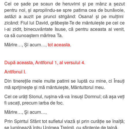
Cel ce șade pe scaun de heruvimi și pe mânz a șezut
pentru noi, și apropiindu-se spre patima cea de bunăvoie,
astăzi a auzit pe prunci strigând: Osana! și pe mulțimi
zicând: Fiul lui David, grăbește-Te de mântuiește pe cei ce
i-ai zidit, binecuvântate Isuse, că pentru aceasta ai venit,
ca să cunoaștem mărirea Ta.
Mărire…, Și acum…,
tot aceasta
.
După aceasta, Antifonul 1, al versului 4.
Antifonul I.
Din tinerețile mele multe patimi se luptă cu mine, ci Însuți
mă sprijinește și mă mântuiește, Mântuitorul meu.
Cei ce urâți Sionul, rușina-vă-va însuși Domnul; că așa veți
fi uscați, precum iarba de foc.
Mărire…, Şi acum…,
Prin Spiritul Sfânt tot sufletul viază și prin curăție se înalță;
se luminează întru Unimea Treimii, cu sfințenie de taină.