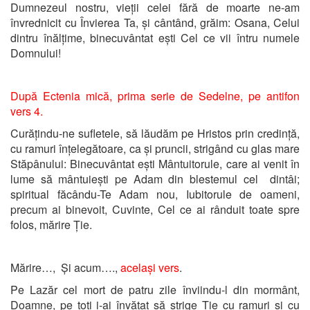
Dumnezeul nostru, vieții celei fără de moarte ne-am
învrednicit cu Învierea Ta, și cântând, grăim: Osana, Celui
dintru înălțime, binecuvântat ești Cel ce vii întru numele
Domnului!
După Ectenia mică,
prima serie de Sedelne, pe antifon
vers 4.
Curățindu-ne sufletele, să lăudăm pe Hristos prin credință,
cu ramuri înțelegătoare, ca și pruncii, strigând cu glas mare
Stăpânului: Binecuvântat ești Mântuitorule, care ai venit în
lume să mântuiești pe Adam din blestemul cel dintâi;
spiritual făcându-Te Adam nou, Iubitorule de oameni,
precum ai binevoit, Cuvinte, Cel ce ai rânduit toate spre
folos, mărire Ție.
Mărire…, Și acum….,
același vers
.
Pe Lazăr cel mort de patru zile înviindu-l din mormânt,
Doamne, pe toți i-ai învățat să strige Ție cu ramuri și cu