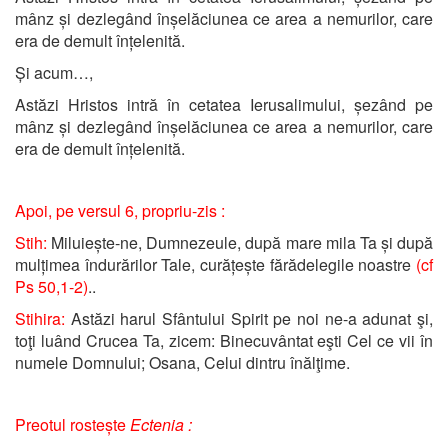
mânz și dezlegând înșelăciunea ce area a nemurilor, care
era de demult înțelenită.
Și acum…,
Astăzi Hristos intră în cetatea Ierusalimului, șezând pe
mânz și dezlegând înșelăciunea ce area a nemurilor, care
era de demult înțelenită.
Apoi, pe versul 6, propriu-zis :
Stih:
Miluiește-ne, Dumnezeule, după mare mila Ta și după
mulțimea îndurărilor Tale, curățește fărădelegile noastre
(cf
Ps 50,1-2)
..
Stihira:
Astăzi harul Sfântului Spirit pe noi ne-a adunat şi,
toţi luând Crucea Ta, zicem: Binecuvântat eşti Cel ce vii în
numele Domnului; Osana, Celui dintru înălţime.
Preotul rostește
Ectenia :