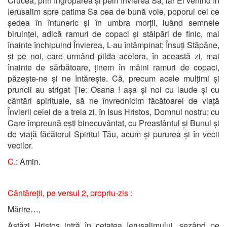
Crucea, prin îngroparea și pein Învierea Sa; iar El venind în
Ierusalim spre patima Sa cea de bună voie, poporul cel ce
ședea în întuneric și în umbra morții, luând semnele
biruinței, adică ramuri de copaci și stâlpări de finic, mai
înainte închipuind Învierea, L-au întâmpinat; Însuți Stăpâne,
și pe noi, care urmând pilda acelora, în această zi, mai
înainte de sărbătoare, ținem în mâini ramuri de copaci,
păzește-ne și ne întărește. Că, precum acele mulțimi și
pruncii au strigat Ție: Osana ! așa și noi cu laude și cu
cântări spirituale, să ne învrednicim făcătoarei de viață
Învierii celei de a treia zi, în Isus Hristos, Domnul nostru; cu
Care împreună ești binecuvântat, cu Preasfântul și Bunul și
de viață făcătorul Spiritul Tău, acum și pururea și în vecii
vecilor.
C.:
Amin.
Cântăreții, pe versul 2, propriu-zis :
Mărire…,
Astăzi Hristos intră în cetatea Ierusalimului, șezând pe