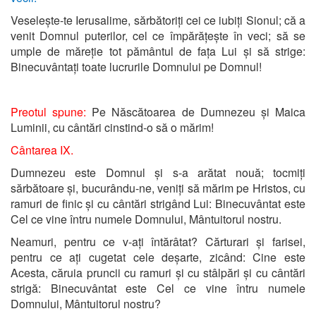
Veselește-te Ierusalime, sărbătoriți cei ce iubiți Sionul; că a
venit Domnul puterilor, cel ce împărățește în veci; să se
umple de măreție tot pământul de fața Lui și să strige:
Binecuvântați toate lucrurile Domnului pe Domnul!
Preotul spune:
Pe Născătoarea de Dumnezeu și Maica
Luminii, cu cântări cinstind-o să o mărim!
Cântarea IX.
Dumnezeu este Domnul și s-a arătat nouă; tocmiți
sărbătoare și, bucurându-ne, veniți să mărim pe Hristos, cu
ramuri de finic și cu cântări strigând Lui: Binecuvântat este
Cel ce vine întru numele Domnului, Mântuitorul nostru.
Neamuri, pentru ce v-ați întărâtat? Cărturari și farisei,
pentru ce ați cugetat cele deșarte, zicând: Cine este
Acesta, căruia pruncii cu ramuri și cu stâlpări și cu cântări
strigă: Binecuvântat este Cel ce vine întru numele
Domnului, Mântuitorul nostru?