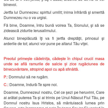
binevoi.
Jertfa lui Dumnezeu: spiritul umilit; inima înfrântă şi smerită
Dumnezeu nu o va urgisi.
Fă bine, Doamne, întru bună voirea Ta, Sionului, şi să se
zidească zidurile Ierusalimului.
Atunci bineplăcută îţi va fi jertfa dreptăţii, prinosul şi
arderile de tot; atunci vor pune pe altarul Tău viţei.
Preotul primește cădelnița, cădește în chipul crucii masa
unde se află ramurile de salcie și zice rugăciunea de
binecuvântare, stropind apoi cu apă sfinâită.
P.:
Domnului să ne rugăm.
C.:
Doamne, îndură-Te spre noi.
Doamne, Dumnezeul nostru, Cel ce șezi pe heruvimi, Care
ai arătat puterea Ta și ai trimis pe Unul-Născut Fiul Tău, pe
Domnul nostru Isus Hristos, să mântuiască lumea prin