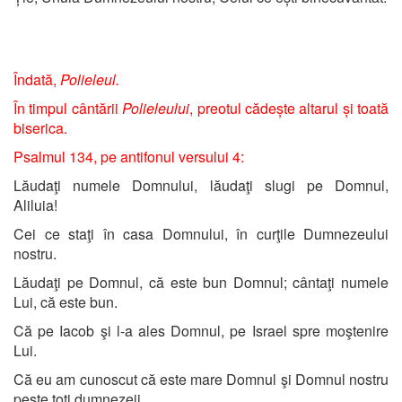
Îndată,
Polieleul.
În timpul cântării
Polieleului
, preotul cădește altarul și toată
biserica.
Psalmul 134, pe antifonul versului 4:
Lăudaţi numele Domnului, lăudaţi slugi pe Domnul,
Aliluia!
Cei ce staţi în casa Domnului, în curţile Dumnezeului
nostru.
Lăudaţi pe Domnul, că este bun Domnul; cântaţi numele
Lui, că este bun.
Că pe Iacob şi l-a ales Domnul, pe Israel spre moştenire
Lui.
Că eu am cunoscut că este mare Domnul şi Domnul nostru
peste toţi dumnezeii.