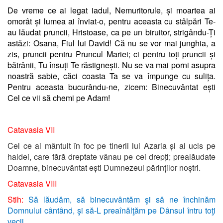
De vreme ce ai legat iadul, Nemuritorule, și moartea ai
omorât și lumea ai înviat-o, pentru aceasta cu stâlpări Te-
au lăudat pruncii, Hristoase, ca pe un biruitor, strigându-Ți
astăzi: Osana, Fiul lui David! Că nu se vor mai junghia, a
zis, pruncii pentru Pruncul Mariei; ci pentru toți pruncii și
bătrânii, Tu însuți Te răstignești. Nu se va mai porni asupra
noastră sabie, căci coasta Ta se va împunge cu sulița.
Pentru aceasta bucurându-ne, zicem: Binecuvântat ești
Cel ce vii să chemi pe Adam!
Catavasia VII
Cel ce ai mântuit în foc pe tinerii lui Azaria și ai ucis pe
haldei, care fără dreptate vânau pe cei drepți; prealăudate
Doamne, binecuvântat ești Dumnezeul părinților noștri.
Catavasia VIII
Stih:
Să lăudăm, să binecuvântăm şi să ne închinăm
Domnului cântând, şi să-L preaînălţăm pe Dânsul întru toţi
vecii.