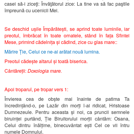
casei să-i ziceţi: Învăţătorul zice: La tine va să fac paştile
împreună cu ucenicii Mei.
Se deschid ușile Împărătești, se aprind toate luminile, iar
preotul, îmbrăcat în toate ornatele, stând în fața Sfintei
Mese, primind cădelnița și cădind, zice cu glas mare::
Mărire Ție, Celui ce ne-ai arătat nouă lumina.
Preotul cădește altarul și toată biserica.
Cântăreții:
Doxologia mare.
Apoi troparul, pe tropar vers 1:
Învierea cea de obște mai înainte de patima Ta
încredințând-o, pe Lazăr din morți l-ai ridicat, Hristoase
Dumnezeule. Pentru aceasta și noi, ca pruncii semnele
biruinței purtând, Ție Biruitorului morții cântăm: Osana,
Celui dintru înălțime, binecuvântat ești Cel ce vii întru
numele Domnului.