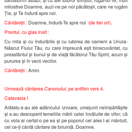
sărbătorim astăzi, și cu ale tuturor sfinților, rugămu-Te, mult
milostive Doamne, auzi-ne pe noi păcătoșii, care ne rugăm
Ție, și Te îndură spre noi.
Cântăreții :
Doamne, îndură-Te spre noi
(de trei ori)
.
Preotul, cu glas înalt :
Cu mila și cu îndurările și cu iubirea de oameni a Unuia-
Născut Fiului Tău, cu care împreună ești binecuvântat, cu
preasfântul și bunul și de viață făcătorul Tău Spirit, acum și
pururea și în vecii vecilor.
Cântăreții :
Amin.
Urmează cântarea
Canonului,
pe antifon vers 4
.
Catavasia I
Arătatu-s-au ale adâncului izvoare, umejunii neîmpărtășite
și s-au descoperit temeliile mării celei învăluite de vifor; că
cu voia ai certat-o pe ea și pe poporul cel ales l-ai mântuit,
cel ce-ți cântă cântare de biruință, Doamne.