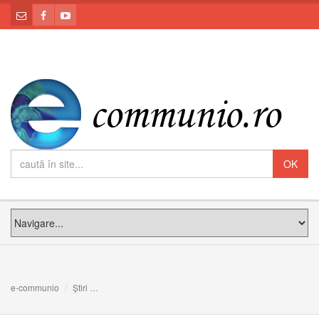
e-communio
Știri
Vecernia unită cu Liturghia Înaintesfințitelor din Lunea 