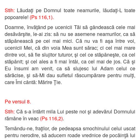
Stih:
Lăudaţi pe Domnul toate neamurile, lăudaţi-L toate
popoarele!
(Ps 116,1).
Doamne, învăţând pe ucenicii Tăi să gândească cele mai
desăvârşite, le-ai zis: să nu se asemene neamurilor, ca să
stăpânească pe cei mai mici. Că nu va fi aşa între voi,
ucenicii Mei, că din voia Mea sunt sărac; ci cel mai mare
dintre voi, să fie slujitor tuturor, şi cel ce stăpâneşte, ca cel
stăpânit; şi cel ales a fi mai întâi, ca cel mai de jos. Că şi
Eu însumi am venit, ca să slujesc lui Adam celui ce
sărăcise, şi să-Mi dau sufletul răscumpărare pentru mulţi,
care Îmi cântă: Mărire Ţie.
Pe versul 8.
Stih:
Că s-a întărit mila Lui peste noi şi adevărul Domnului
rămâne în veac
(Ps 116,2)
.
Temându-ne, fraţilor, de pedeapsa smochinului celui uscat
pentru nerodire, să aducem roade vrednice de pocăinţă lui