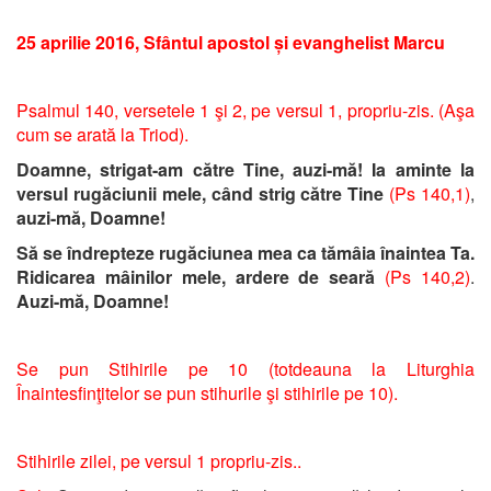
25 aprilie 2016, Sfântul apostol și evanghelist Marcu
Psalmul 140, versetele 1 şi 2, pe versul 1, propriu-zis. (Aşa
cum se arată la Triod).
Doamne, strigat-am către Tine, auzi-mă! Ia aminte la
versul rugăciunii mele, când strig către Tine
(Ps 140,1)
,
auzi-mă, Doamne!
Să se îndrepteze rugăciunea mea ca tămâia înaintea Ta.
Ridicarea mâinilor mele, ardere de seară
(Ps 140,2)
.
Auzi-mă, Doamne!
Se pun Stihirile pe 10 (totdeauna la Liturghia
Înaintesfinţitelor se pun stihurile şi stihirile pe 10).
Stihirile zilei, pe versul 1 propriu-zis..