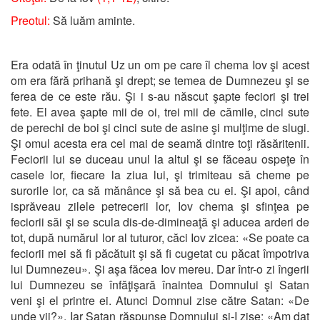
Preotul:
Să luăm aminte.
Era odată în ţinutul Uz un om pe care îl chema Iov şi acest
om era fără prihană şi drept; se temea de Dumnezeu şi se
ferea de ce este rău. Şi i s-au născut şapte feciori şi trei
fete. El avea şapte mii de oi, trei mii de cămile, cinci sute
de perechi de boi şi cinci sute de asine şi mulţime de slugi.
Şi omul acesta era cel mai de seamă dintre toţi răsăritenii.
Feciorii lui se duceau unul la altul şi se făceau ospeţe în
casele lor, fiecare la ziua lui, şi trimiteau să cheme pe
surorile lor, ca să mănânce şi să bea cu ei. Şi apoi, când
isprăveau zilele petrecerii lor, Iov chema şi sfinţea pe
feciorii săi şi se scula dis-de-dimineaţă şi aducea arderi de
tot, după numărul lor al tuturor, căci Iov zicea: «Se poate ca
feciorii mei să fi păcătuit şi să fi cugetat cu păcat împotriva
lui Dumnezeu». Şi aşa făcea Iov mereu. Dar într-o zi îngerii
lui Dumnezeu se înfăţişară înaintea Domnului şi Satan
veni şi el printre ei. Atunci Domnul zise către Satan: «De
unde vii?». Iar Satan răspunse Domnului şi-I zise: «Am dat