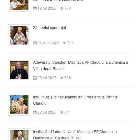
18 Iul 2026
773
Zâmbetul speranței
05 Aug 2026
706
Adevăratul banchet: Meditația PF Claudiu la Duminica a
VIII-a după Rusalii
25 Iul 2026
666
Întru mulți și binecuvântați ani, Preafericite Părinte
Claudiu!
22 Iul 2026
641
Încălecând furtunile vieții: Meditația PF Claudiu la
Duminica a IX-a după Rusalii