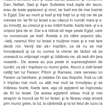
Dan, Neftali, Gad şi Aşer. Sufletele însă ieşite din Iacov,
erau de toate şaptezeci şi cinci, iar Iosif era de mai înainte
în Egipt. Dar au murit şi Iosif şi toţi fraţii lui şi toţi cei de pe
vremea lor. Iar fiii lui Israel s-au născut în număr mare şi s-
au înmulţit, au crescut şi s-au întărit foarte, foarte tare, şi s-a
umplut ţara de ei. Dar s-a ridicat alt rege peste Egipt, care
nu cunoscuse pe Iosif. Acesta a zis către poporul său:
«Iată, neamul fiilor lui Israel e mulţime mare şi e mai tare
decâi noi. Veniţi dar să-i împilăm, ca să nu se mai
înmulţească şi ca nu cumva la vreme de război să se
unească cu vrăjmaşii noştri şi, bătându-ne, să iasă din ţara
noastră». De aceea au pus peste ei supraveghetori de
lucrări, ca să-i împileze cu munci grele. Atunci a zidit Israel
cetăţi tari lui Faraon: Pitom şi Ramses, care serveau lui
Faraon ca hambare, şi cetatea On sau Iliopolis. Însă cu cât
îi împilau mai mult, cu atât mai mult se înmulţeau şi se
întăreau foarte, foarte tare, aşa că egiptenii se îngrozeau
de fiii lui Israel. De aceea egiptenii sileau încă şi mai
straşnic la muncă pe fiii lui Israel, şi le făceau viaţa amară
prin munci grele, la lut, la cărămidă şi la tot felul de lucru la