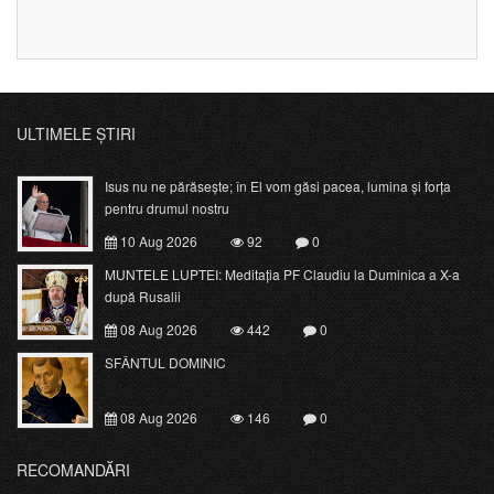
ULTIMELE ȘTIRI
Isus nu ne părăsește; în El vom găsi pacea, lumina și forța
pentru drumul nostru
10 Aug 2026
92
0
MUNTELE LUPTEI: Meditația PF Claudiu la Duminica a X-a
după Rusalii
08 Aug 2026
442
0
SFÂNTUL DOMINIC
08 Aug 2026
146
0
RECOMANDĂRI