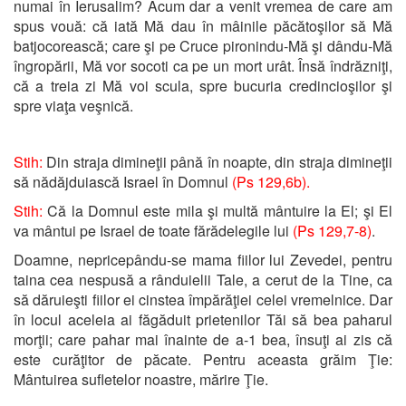
numai în Ierusalim? Acum dar a venit vremea de care am
spus vouă: că iată Mă dau în mâinile păcătoşilor să Mă
batjocorească; care şi pe Cruce pironindu-Mă şi dându-Mă
îngropării, Mă vor socoti ca pe un mort urât. Însă îndrăzniţi,
că a treia zi Mă voi scula, spre bucuria credincioşilor şi
spre viaţa veşnică.
Stih:
Din straja dimineţii până în noapte, din straja dimineţii
să nădăjduiască Israel în Domnul
(Ps 129,6b).
Stih:
Că la Domnul este mila şi multă mântuire la El; şi El
va mântui pe Israel de toate fărădelegile lui
(Ps 129,7-8)
.
Doamne, nepricepându-se mama fiilor lui Zevedei, pentru
taina cea nespusă a rânduielii Tale, a cerut de la Tine, ca
să dăruieşti fiilor ei cinstea împărăţiei celei vremelnice. Dar
în locul aceleia ai făgăduit prietenilor Tăi să bea paharul
morţii; care pahar mai înainte de a-1 bea, însuţi ai zis că
este curăţitor de păcate. Pentru aceasta grăim Ţie:
Mântuirea sufletelor noastre, mărire Ţie.