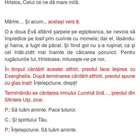
Hristos, Celui ce ne dă mare milă.
Mărire… Și acum...
același vers 8.
O a doua Evă aflând şarpele pe egipteanca, se nevoia să
împiedice pe Iosif prin cuvinte cu momele; dar el, lăsându-
şi haina, a fugit de păcat. Şi fiind gol nu s-a ruşinat, ca şi
cel întâi-zidit mai înainte de călcarea poruncii. Pentru
rugăciunile lui, Hristoase, miluieşte-ne pe noi.
În timpul cântării acestei stihiri, preotul face Ieșirea cu
Evanghelia. După terminarea cântării stihirii, preotul spune
cu glas înalt:
Înțelepciune, drepți!
Terminându-se cântarea imnului
Lumină lină
…, preotul din
Sfintele Uși, zice:
P.:
Să luăm aminte. Pace tuturor.
C.:
Și spiritului Tău.
P.:
Înțelepciune. Să luăm aminte.