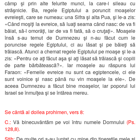
câmp şi prin alte felurite munci, la care-i sileau cu
străşnicie. Ba, regele Egiptului a poruncit moaşelor
evreieşti, care se numeau: una Sifra şi alta Pua, şi le-a zis:
«Când moşiţi la evreice, să luaţi seama când nasc: de va fi
băiat, să-l omorâţi, iar de va fi fată, să o cruţaţi». Moaşele
însă s-au temut de Dumnezeu şi n-au făcut cum le
poruncise regele Egiptului, ci au lăsat şi pe băieţi să
trăiască. Atunci a chemat regele Egiptului pe moaşe şi le-a
zis: «Pentru ce aţi făcut aşa şi aţi lăsat să trăiască şi copiii
de parte bărbătească?». Iar moaşele au răspuns lui
Faraon: «Femeile evreice nu sunt ca egiptencele, ci ele
sunt voinice şi nasc până nu vin moaşele la ele». De
aceea Dumnezeu a făcut bine moaşelor, iar poporul lui
Israel se înmulţea şi se întărea mereu.
Se cântă al doilea prohimen, vers 8:
C.:
Vă binecuvântăm pe voi întru numele Domnului
(Ps.
128,8).
Stih:
De multe ori s-au luptat cu mine din tinereţile mele şi