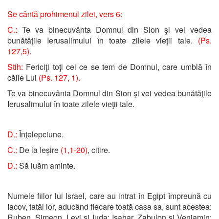
Se cântă prohimenul zilei, vers 6:
C.:
Te va binecuvânta Domnul din Sion şi vei vedea
bunătăţile Ierusalimului în toate zilele vieţii tale.
(Ps.
127,5).
Stih:
Fericiţi toţi cei ce se tem de Domnul, care umblă în
căile Lui
(Ps. 127, 1).
Te va binecuvânta Domnul din Sion şi vei vedea bunătăţile
Ierusalimului în toate zilele vieţii tale.
D.:
Înţelepciune.
C.:
De la Ieșire
(1,1-20)
, citire.
D.:
Să luăm aminte.
Numele fiilor lui Israel, care au intrat în Egipt împreună cu
Iacov, tatăl lor, aducând fiecare toată casa sa, sunt acestea:
Ruben, Simeon, Levi şi Iuda; Isahar, Zabulon şi Veniamin;