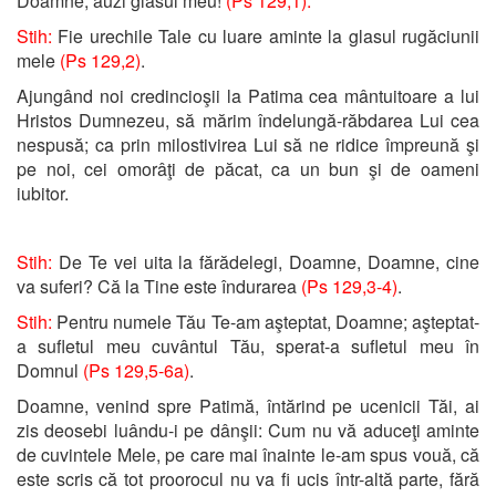
Doamne, auzi glasul meu!
(Ps 129,1).
Stih:
Fie urechile Tale cu luare aminte la glasul rugăciunii
mele
(Ps 129,2)
.
Ajungând noi credincioşii la Patima cea mântuitoare a lui
Hristos Dumnezeu, să mărim îndelungă-răbdarea Lui cea
nespusă; ca prin milostivirea Lui să ne ridice împreună şi
pe noi, cei omorâţi de păcat, ca un bun şi de oameni
iubitor.
Stih:
De Te vei uita la fărădelegi, Doamne, Doamne, cine
va suferi? Că la Tine este îndurarea
(Ps 129,3-4)
.
Stih:
Pentru numele Tău Te-am aşteptat, Doamne; aşteptat-
a sufletul meu cuvântul Tău, sperat-a sufletul meu în
Domnul
(Ps 129,5-6a)
.
Doamne, venind spre Patimă, întărind pe ucenicii Tăi, ai
zis deosebi luându-i pe dânşii: Cum nu vă aduceţi aminte
de cuvintele Mele, pe care mai înainte le-am spus vouă, că
este scris că tot proorocul nu va fi ucis într-altă parte, fără