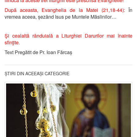
fiindcă la aceste trei liturghii este prescrisă Evanghelie!
După aceasta,
Evanghelia de la Matei (21,18-44):
În
vremea aceea, șezând Isus pe Muntele Măslinilor…
Şi cealaltă rânduială a Liturghiei Darurilor mai înainte
sfinţite.
Text Pregătit de Pr. Ioan Fărcaș
ȘTIRI DIN ACEEAȘI CATEGORIE