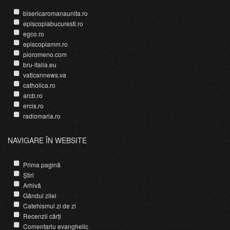
bisericaromanaunita.ro
episcopiabucuresti.ro
egco.ro
episcopiamm.ro
pioromeno.com
bru-italia.eu
vaticannews.va
catholica.ro
arcb.ro
ercis.ro
radiomaria.ro
NAVIGARE ÎN WEBSITE
Prima pagină
Știri
Arhivă
Gândul zilei
Catehismul zi de zi
Recenzii cărți
Comentariu evanghelic