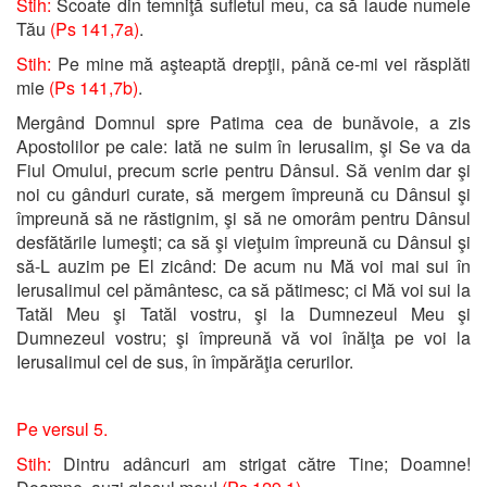
Stih:
Scoate din temniţă sufletul meu, ca să laude numele
Tău
(Ps 141,7a)
.
Stih:
Pe mine mă aşteaptă drepţii, până ce-mi vei răsplăti
mie
(Ps 141,7b)
.
Mergând Domnul spre Patima cea de bunăvoie, a zis
Apostolilor pe cale: Iată ne suim în Ierusalim, şi Se va da
Fiul Omului, precum scrie pentru Dânsul. Să venim dar şi
noi cu gânduri curate, să mergem împreună cu Dânsul şi
împreună să ne răstignim, şi să ne omorâm pentru Dânsul
desfătările lumeşti; ca să şi vieţuim împreună cu Dânsul şi
să-L auzim pe El zicând: De acum nu Mă voi mai sui în
Ierusalimul cel pământesc, ca să pătimesc; ci Mă voi sui la
Tatăl Meu şi Tatăl vostru, şi la Dumnezeul Meu şi
Dumnezeul vostru; şi împreună vă voi înălţa pe voi la
Ierusalimul cel de sus, în împărăţia cerurilor.
Pe versul 5.
Stih:
Dintru adâncuri am strigat către Tine; Doamne!