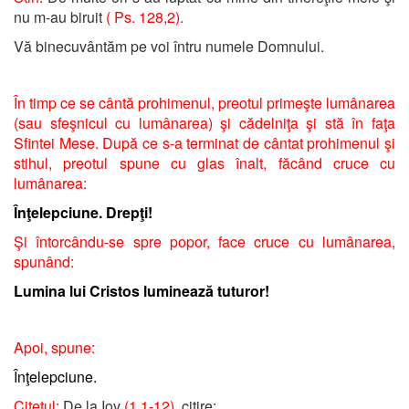
nu m-au biruit
( Ps. 128,2).
Vă binecuvântăm pe voi întru numele Domnului.
În timp ce se cântă prohimenul, preotul primeşte lumânarea
(sau sfeşnicul cu lumânarea) şi cădelniţa şi stă în faţa
Sfintei Mese. După ce s-a terminat de cântat prohimenul şi
stihul, preotul spune cu glas înalt, făcând cruce cu
lumânarea:
Înţelepciune. Drepţi!
Şi întorcându-se spre popor, face cruce cu lumânarea,
spunând:
Lumina lui Cristos luminează tuturor!
Apoi, spune:
Înţelepciune.
Citeţul:
De la Iov
(1,1-12)
, citire: