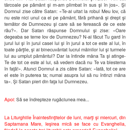
târcoale pe pământ şi m-am plimbat în sus şi în jos». Şi
Domnul zise către Satan: «Te-ai uitat la robul Meu Iov, că
nu este nici unul ca el pe pământ, fără prihană şi drept şi
temător de Dumnezeu şi care să se ferească de ce este
rău?». Dar Satan răspunse Domnului şi zise: «Oare
degeaba se teme Iov de Dumnezeu? N-ai făcut Tu gard în
jurul lui şi în jurul casei lui şi în jurul a tot ce este al lui, în
toate părţile, şi ai binecuvântat lucrul mâinilor lui şi turmele
lui au umplut pământul? Dar ia întinde mâna Ta şi atinge-
Te de tot ce este al lui, să vedem dacă nu Te va blestema
în faţă!». Atunci Domnul a zis către Satan: «Iată, tot ce are
el este în puterea ta; numai asupra lui să nu întinzi mâna
ta». Şi Satan pieri din faţa lui Dumnezeu.
Apoi:
Să se îndrepteze rugăciunea mea...
La Liturghiile Înaintesfinţitelor de luni, marţi şi miercuri, din
Saptamana Mare, Ieşirea mică se face cu Evanghelia,