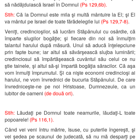
să nădăjduiască Israel în Domnul
(Ps 129,6b).
Stih:
Că la Domnul este mila şi multă mântuire la El; şi El
va mântui pe Israel de toate fărădelegile lui
(Ps 129,7-8)
.
Veniţi, credincioşilor, să lucrăm Stăpânului cu osârdie, că
împarte slugilor bogăţie; şi fiecare din noi să înmulţim
talantul harului după măsură. Unul să aducă înţelepciune
prin fapte bune; iar altul să săvârşească slujba luminării;
credinciosul să împărtăşească cuvântul său celui ce nu
ştie tainele, şi altul să-şi împartă bogăţia săracilor. Că aşa
vom înmulţi împrumutul. Şi ca nişte economi credincioşi ai
harului, ne vom învrednici de bucuria Stăpânului. De care
învredniceşte-ne pe noi Hristoase, Dumnezeule, ca un
iubitor de oameni
(de două ori)
.
Stih:
Lăudaţi pe Domnul toate neamurile, lăudaţi-L toate
popoarele!
(Ps 116,1).
Când vei veni întru mărire, Isuse, cu puterile îngereşti, şi
vei şedea pe scaunul de judecată, să nu mă desparţi pe