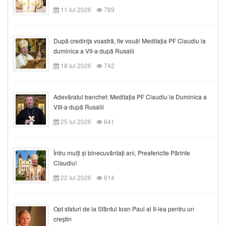
11 Iul 2026
789
După credinţa voastră, fie vouă! Meditația PF Claudiu la
duminica a VII-a după Rusalii
18 Iul 2026
742
Adevăratul banchet: Meditația PF Claudiu la Duminica a
VIII-a după Rusalii
25 Iul 2026
641
Întru mulți și binecuvântați ani, Preafericite Părinte
Claudiu!
22 Iul 2026
614
Opt sfaturi de la Sfântul Ioan Paul al II-lea pentru un
creștin