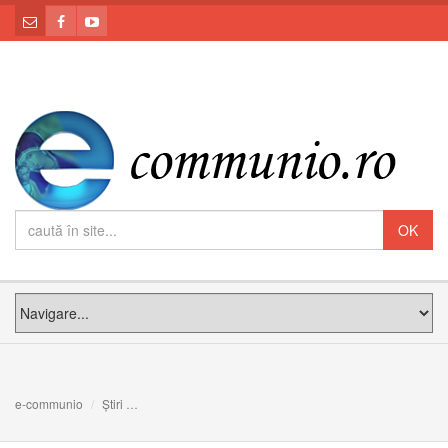
e-communio
Știri
Liturghia Înaintesfinţitelor unită cu vecernia din Marțea 