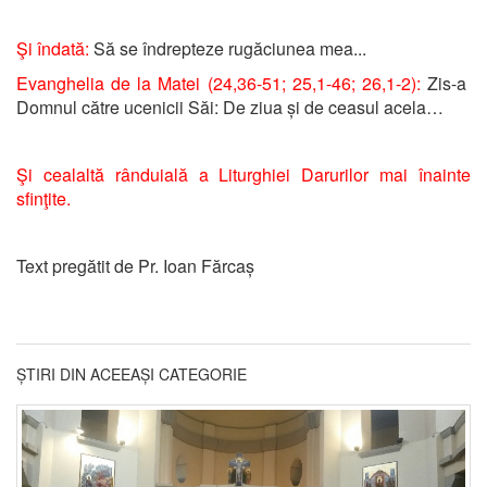
Şi îndată:
Să se îndrepteze rugăciunea mea...
Evanghelia de la Matei (24,36-51; 25,1-46; 26,1-2):
Zis-a
Domnul către ucenicii Săi: De ziua și de ceasul acela…
Şi cealaltă rânduială a Liturghiei Darurilor mai înainte
sfinţite.
Text pregătit de Pr. Ioan Fărcaș
ȘTIRI DIN ACEEAȘI CATEGORIE