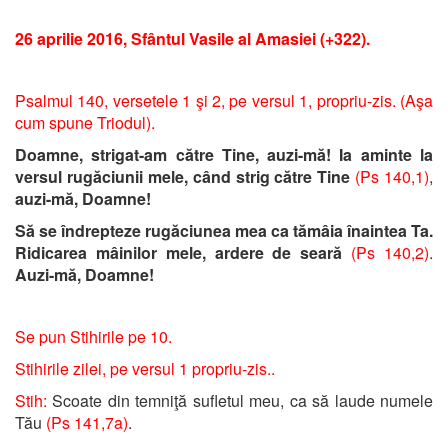
26 aprilie 2016, Sfântul Vasile al Amasiei (+322).
Psalmul 140, versetele 1 şi 2, pe versul 1, propriu-zis. (Aşa
cum spune Triodul).
Doamne, strigat-am către Tine, auzi-mă! Ia aminte la
versul rugăciunii mele, când strig către Tine
(Ps 140,1)
,
auzi-mă, Doamne!
Să se îndrepteze rugăciunea mea ca tămâia înaintea Ta.
Ridicarea mâinilor mele, ardere de seară
(Ps 140,2)
.
Auzi-mă, Doamne!
Se pun Stihirile pe 10.
Stihirile zilei, pe versul 1 propriu-zis..
Stih:
Scoate din temniţă sufletul meu, ca să laude numele
Tău
(Ps 141,7a)
.