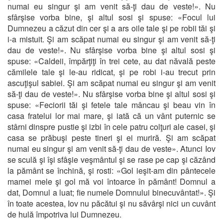
numai eu singur şi am venit să-ţi dau de veste!». Nu
sfârşise vorba bine, şi altul sosi şi spuse: «Focul lui
Dumnezeu a căzut din cer şi a ars oile tale şi pe robii tăi şi
i-a mistuit. Şi am scăpat numai eu singur şi am venit să-ţi
dau de veste!». Nu sfârşise vorba bine şi altul sosi şi
spuse: «Caldeii, împărţiţi în trei cete, au dat năvală peste
cămilele tale şi le-au ridicat, şi pe robi i-au trecut prin
ascuţişul sabiei. Şi am scăpat numai eu singur şi am venit
să-ţi dau de veste!». Nu sfârşise vorba bine şi altul sosi şi
spuse: «Feciorii tăi şi fetele tale mâncau şi beau vin în
casa fratelui lor mai mare, şi iată că un vânt puternic se
stârni dinspre pustie şi izbi în cele patru colţuri ale casei, şi
casa se prăbuşi peste tineri şi ei muriră. Şi am scăpat
numai eu singur şi am venit să-ţi dau de veste». Atunci Iov
se sculă şi îşi sfâşie veşmântul şi se rase pe cap şi căzând
la pământ se închină, şi rosti: «Gol ieşit-am din pântecele
mamei mele şi gol mă voi întoarce în pământ! Domnul a
dat, Domnul a luat; fie numele Domnului binecuvântat!». Şi
în toate acestea, Iov nu păcătui şi nu săvârşi nici un cuvânt
de hulă împotriva lui Dumnezeu.