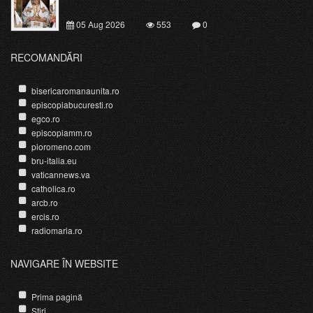
05 Aug 2026
553
0
RECOMANDĂRI
bisericaromanaunita.ro
episcopiabucuresti.ro
egco.ro
episcopiamm.ro
pioromeno.com
bru-italia.eu
vaticannews.va
catholica.ro
arcb.ro
ercis.ro
radiomaria.ro
NAVIGARE ÎN WEBSITE
Prima pagină
Știri