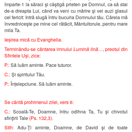
împarte-1 la săraci şi câştigă prieten pe Domnul, ca să stai
de-a dreapta Lui, când va veni cu mărire şi vei auzi glasul
cel fericit: Intră slugă întru bucuria Domnului tău. Căreia mă
învredniceşte pe mine cel rătăcit, Mântuitorule, pentru mare
mila Ta.
Ieșirea mică cu Evanghelia.
Terminându-se cântarea imnului
Lumină lină
…, preotul din
Sfintele Uși, zice:
P.:
Să luăm aminte. Pace tuturor.
C.:
Și spiritului Tău.
P.:
Înțelepciune. Să luăm aminte.
Se cântă prohimenul zilei, vers 6:
C.:
Scoală-Te, Doamne, întru odihna Ta, Tu şi chivotul
sfinţirii Tale
(Ps. 132,3).
Stih:
Adu-Ţi aminte, Doamne, de David şi de toate