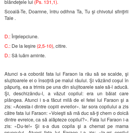
blândeţele lui
(Ps. 131,1).
Scoală-Te, Doamne, întru odihna Ta, Tu şi chivotul sfinţirii
Tale .
D.:
Înţelepciune.
C.:
De la Ieșire
(2,5-10)
, citire.
D.:
Să luăm aminte.
Atunci s-a coborât fata lui Faraon la râu să se scalde, şi
slujitoarele ei o însoţiră pe malul râului. Şi văzând coşul în
păpuriş, ea a trimis pe una din slujitoarele sale să-l aducă.
Şi, deschizându-l, a văzut copilul: era un băiat care
plângea. Atunci i s-a făcut milă de el fetei lui Faraon şi a
zis: «Acesta-i dintre copiii evreilor». Iar sora copilului a zis
către fata lui Faraon: «Voieşti să mă duc să-ţi chem o doică
dintre evreice, ca să alăpteze copilul?». Fata lui Faraon i-a
zis: «Du-te!» Şi s-a dus copila şi a chemat pe mama
pruncului. Atunci fata lui Faraon i-a zis: «Ia-mi copilul