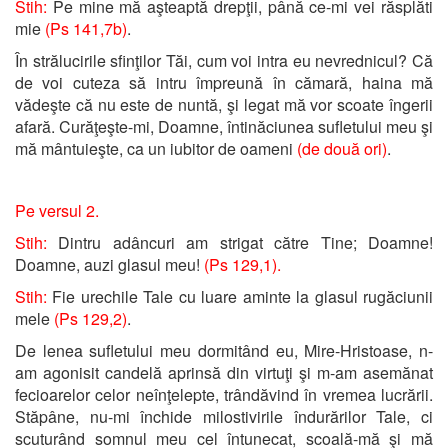
Stih:
Pe mine mă aşteaptă drepţii, până ce-mi vei răsplăti
mie
(Ps 141,7b)
.
În strălucirile sfinţilor Tăi, cum voi intra eu nevrednicul? Că
de voi cuteza să intru împreună în cămară, haina mă
vădeşte că nu este de nuntă, şi legat mă vor scoate îngerii
afară. Curăţeşte-mi, Doamne, întinăciunea sufletului meu şi
mă mântuieşte, ca un iubitor de oameni
(de două ori)
.
Pe versul 2.
Stih:
Dintru adâncuri am strigat către Tine; Doamne!
Doamne, auzi glasul meu!
(Ps 129,1).
Stih:
Fie urechile Tale cu luare aminte la glasul rugăciunii
mele
(Ps 129,2)
.
De lenea sufletului meu dormitând eu, Mire-Hristoase, n-
am agonisit candelă aprinsă din virtuţi şi m-am asemănat
fecioarelor celor neînţelepte, trândăvind în vremea lucrării.
Stăpâne, nu-mi închide milostivirile îndurărilor Tale, ci
scuturând somnul meu cel întunecat, scoală-mă şi mă