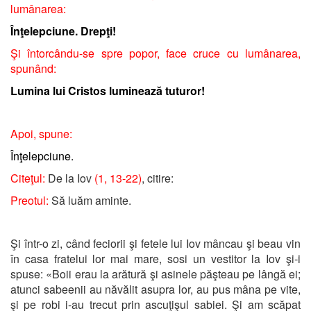
lumânarea:
Înţelepciune. Drepţi!
Şi întorcându-se spre popor, face cruce cu lumânarea,
spunând:
Lumina lui Cristos luminează tuturor!
Apoi, spune:
Înţelepciune.
Citeţul:
De la Iov
(1, 13-22)
, citire:
Preotul:
Să luăm aminte.
Şi într-o zi, când feciorii şi fetele lui Iov mâncau şi beau vin
în casa fratelui lor mai mare, sosi un vestitor la Iov şi-i
spuse: «Boii erau la arătură şi asinele păşteau pe lângă ei;
atunci sabeenii au năvălit asupra lor, au pus mâna pe vite,
şi pe robi i-au trecut prin ascuţişul sabiei. Şi am scăpat