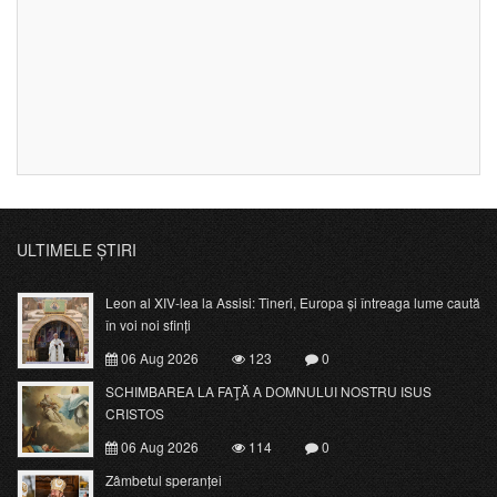
ULTIMELE ȘTIRI
Leon al XIV-lea la Assisi: Tineri, Europa și întreaga lume caută
în voi noi sfinți
06 Aug 2026
123
0
SCHIMBAREA LA FAŢĂ A DOMNULUI NOSTRU ISUS
CRISTOS
06 Aug 2026
114
0
Zâmbetul speranței