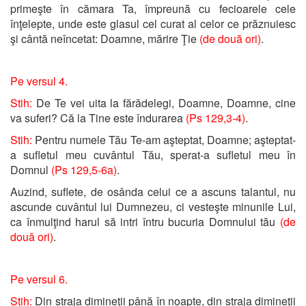
primeşte în cămara Ta, împreună cu fecioarele cele
înţelepte, unde este glasul cel curat al celor ce prăznuiesc
şi cântă neîncetat: Doamne, mărire Ţie
(de două ori)
.
Pe versul 4.
Stih:
De Te vei uita la fărădelegi, Doamne, Doamne, cine
va suferi? Că la Tine este îndurarea
(Ps 129,3-4)
.
Stih:
Pentru numele Tău Te-am aşteptat, Doamne; aşteptat-
a sufletul meu cuvântul Tău, sperat-a sufletul meu în
Domnul
(Ps 129,5-6a)
.
Auzind, suflete, de osânda celui ce a ascuns talantul, nu
ascunde cuvântul lui Dumnezeu, ci vesteşte minunile Lui,
ca înmulţind harul să intri întru bucuria Domnului tău
(de
două ori)
.
Pe versul 6.
Stih:
Din straja dimineţii până în noapte, din straja dimineţii