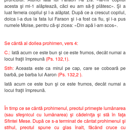
acesta şi mi-1 alăptează, căci eu am să-ţi plătesc». Şi a
luat femeia copilul şi l-a alăptat. După ce a crescut copilul,
doica l-a dus la fata lui Faraon şi i-a fost ca fiu, şi i-a pus
numele Moise, pentru că-şi zicea: «Din apă l-am scos».
Se cântă al doilea prohimen, vers 4:
C.:
Iată acum ce este bun şi ce este frumos, decât numai a
locui fraţii împreună
(Ps. 132,1).
Stih:
Aceasta este ca mirul pe cap, care se coboară pe
barbă, pe barba lui Aaron
(Ps. 132,2 ).
Iată acum ce este bun şi ce este frumos, decât numai a
locui fraţii împreună.
În timp ce se cântă prohimenul, preotul primeşte lumânarea
(sau sfeşnicul cu lumânarea) şi cădelniţa şi stă în faţa
Sfintei Mese. După ce s-a terminat de cântat prohimenul şi
stihul, preotul spune cu glas înalt, făcând cruce cu