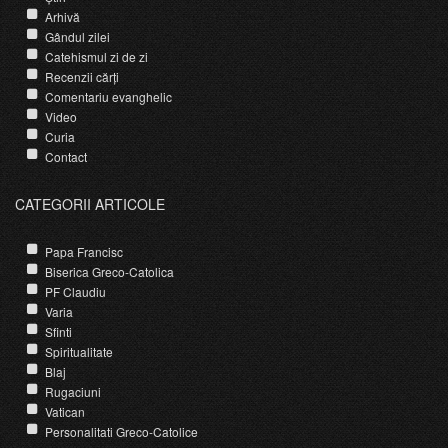
Arhivă
Gândul zilei
Catehismul zi de zi
Recenzii cărți
Comentariu evanghelic
Video
Curia
Contact
CATEGORII ARTICOLE
Papa Francisc
Biserica Greco-Catolica
PF Claudiu
Varia
Sfinti
Spiritualitate
Blaj
Rugaciuni
Vatican
Personalitati Greco-Catolice