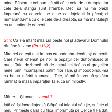
mine, Păstorule cel bun; că ştii căile cele de-a dreapta, iar
cele de-a stânga sunt strâmbe. Deci să nu mă pierzi
împreună cu caprele, pe mine cel înţelenit în păcat; ci
numărându-mă cu oile cele de-a dreapta, să mă mântuieşti
ca un iubitor de oameni.
Stih:
Că s-a întărit mila Lui peste noi şi adevărul Domnului
rămâne în veac
(Ps 116,2)
.
Mire cel ce eşti mai frumos cu podoaba decât toţi oamenii,
Care ne-ai chemat pe noi la ospăţul cel duhovnicesc al
nunţii Tale, dezbracă-mă de chipul cel ticălos al greşelilor
mele, prin împărtăşirea pătimirilor Tale, şi împodobindu-mă
cu haina măririi frumuseţii Tale, fă-mă împreună-şezător
luminat la masa împărăţiei Tale, ca un milostiv.
Mărire… Și acum...
versul 7.
Iată că îşi încredinţează Stăpânul talantul său ţie, suflete al
meu. Primeşte darul cu frică, împrumută pe Cel ce ţi l-a dat,