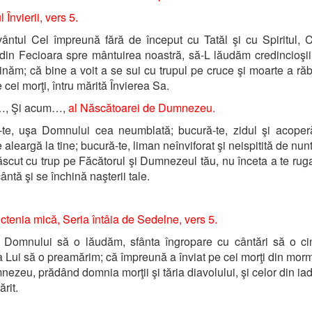
 Învierii, vers 5.
ntul Cel împreună fără de început cu Tatăl şi cu Spiritul, 
din Fecioara spre mântuirea noastră, să-L lăudăm credincioşii 
inăm; că bine a voit a se sui cu trupul pe cruce şi moarte a răb
 cei morţi, întru mărită Învierea Sa.
…, Şi acum…,
al Născătoarei de Dumnezeu.
-te, uşa Domnului cea neumblată; bucură-te, zidul şi acoper
 aleargă la tine; bucură-te, liman neînviforat şi neispitită de nu
ăscut cu trup pe Făcătorul şi Dumnezeul tău, nu înceta a te rug
ântă şi se închină naşterii tale.
tenia mică, Seria întâia de Sedelne, vers 5.
 Domnului să o lăudăm, sfânta îngropare cu cântări să o cin
a Lui să o preamărim; că împreună a înviat pe cei morţi din morm
ezeu, prădând domnia morţii şi tăria diavolului, şi celor din ia
ărit.
…