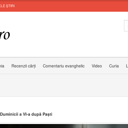
LE ȘTIRI
Invi
nia
Recenzii cărți
Comentariu evanghelic
Video
Curia
L
 Duminicii a VI-a după Paști