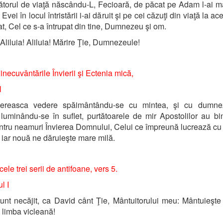
torul de viaţă născându-L, Fecioară, de păcat pe Adam l-ai mâ
Evei în locul întristării i-ai dăruit şi pe cei căzuţi din viaţă la ac
at, Cel ce s-a întrupat din tine, Dumnezeu şi om.
 Aliluia! Aliluia! Mărire Ţie, Dumnezeule!
necuvântările Învierii şi Ectenia mică,
l
ereasca vedere spăimântându-se cu mintea, şi cu dumne
 luminându-se în suflet, purtătoarele de mir Apostolilor au bin
 întru neamuri Învierea Domnului, Celui ce împreună lucrează cu 
 iar nouă ne dăruieşte mare milă.
cele trei serii de antifoane, vers 5.
l I
nt necăjit, ca David cânt Ţie, Mântuitorului meu: Mântuieşte 
limba vicleană!