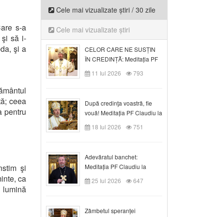
Cele mai vizualizate știri / 30 zile
Care s-a
Cele mai vizualizate știri
şi să i-
da, şi a
CELOR CARE NE SUSȚIN
ÎN CREDINȚĂ: Meditația PF
Claudiu la Duminica a VI-a
11 Iul 2026
793
după Rusalii
ământul
ntă; ceea
După credinţa voastră, fie
a pentru
vouă! Meditația PF Claudiu la
duminica a VII-a după Rusalii
18 Iul 2026
751
Adevăratul banchet:
stim şi
Meditația PF Claudiu la
Duminica a VIII-a după
inte, ca
25 Iul 2026
647
Rusalii
d lumină
Zâmbetul speranței