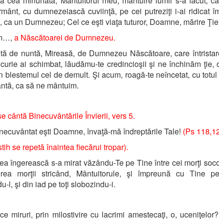
a cea minunată, Mântuitorul meu, mântuire lumii s-a făcut; că
mânt, cu dumnezeiască cuviinţă, pe cei putreziţi i-ai ridicat 
, ca un Dumnezeu; Cel ce eşti viaţa tuturor, Doamne, mărire Ţie
um…,
a Născătoarei de Dumnezeu.
ită de nuntă, Mireasă, de Dumnezeu Născătoare, care întrista
ucurie ai schimbat, lăudămu-te credincioşii şi ne închinăm ţie, 
n blestemul cel de demult. Şi acum, roagă-te neîncetat, cu totul
ntă, ca să ne mântuim.
se cântă Binecuvântările Învierii, vers 5.
necuvântat eşti Doamne, învaţă-mă îndreptările Tale!
(Ps 118,12
tih se repetă înaintea fiecărui tropar).
a îngerească s-a mirat văzându-Te pe Tine între cei morţi socoti
erea morţii stricând, Mântuitorule, şi împreună cu Tine 
u-l, şi din iad pe toţi slobozindu-i.
ce miruri, prin milostivire cu lacrimi amestecaţi, o, uceniţelor?