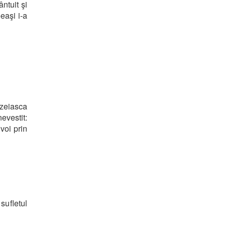
ntuit şi
eeaşi i-a
zeiasca
evestit:
voi prin
sufletul