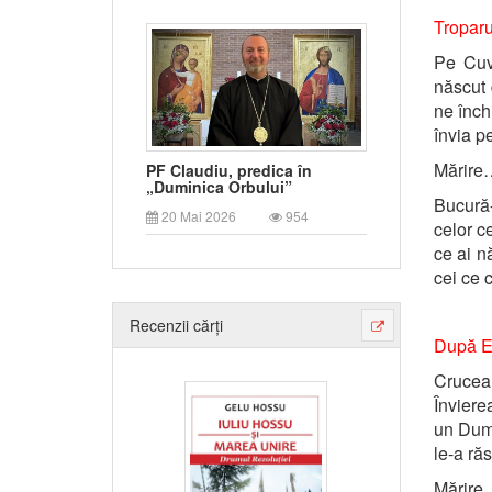
Troparul
Pe Cuvâ
născut 
ne înch
învia pe
Mărire
PF Claudiu, predica în
„Duminica Orbului”
Bucură
20 Mai 2026
954
celor ce
ce ai n
cei ce c
Recenzii cărți
După Ec
Crucea
Înviere
un Dumn
le-a răs
Mărire