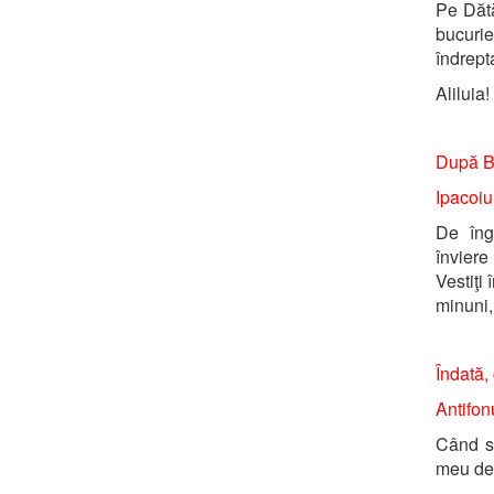
Pe Dătă
bucurie 
îndrept
Aliluia!
După Bi
Ipacoiu
De îng
înviere
Vestiţi
minuni,
Îndată, 
Antifonu
Când su
meu de 