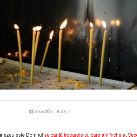
05 Iun 2016
5890
nezeu este Domnul
se cântă troparele cu care am î
ncheiat Vec