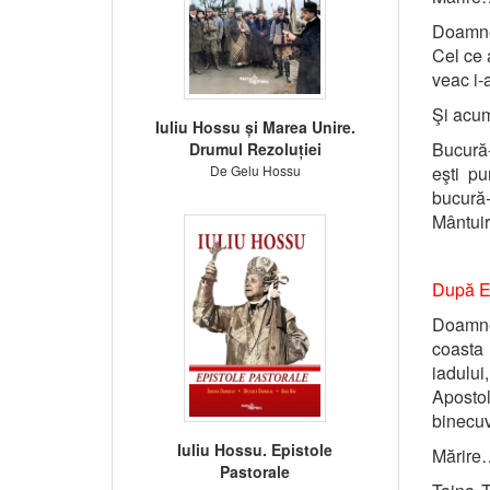
Doamne,
Cel ce 
veac i-
Şi ac
Iuliu Hossu și Marea Unire.
Bucură
Drumul Rezoluției
De Gelu Hossu
eşti pu
bucură
Mântuir
După Ec
Doamne,
coasta 
iadului
Apostol
binecuv
Iuliu Hossu. Epistole
Mărire
Pastorale