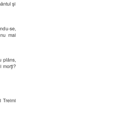
ântul şi
indu-se,
, nu mai
u plâns,
i morţi?
i Treimi