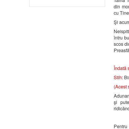
Taina T
din mor
cu Tine
Şi ac
Neispit
întru b
scos di
Preasfâ
Îndată 
Stih:
Bi
(Acest s
Adunare
şi put
ridicând
Pentru 