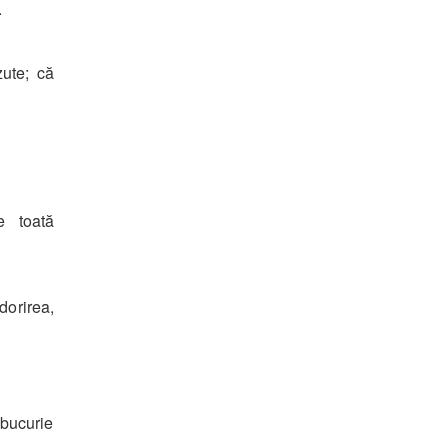
.
zute; că
e toată
dorirea,
 bucurie