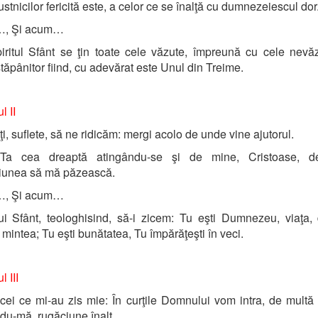
ustnicilor fericită este, a celor ce se înalţă cu dumnezeiescul dor
…, Şi acum…
iritul Sfânt se ţin toate cele văzute, împreună cu cele nevă
stăpânitor fiind, cu adevărat este Unul din Treime.
l II
i, suflete, să ne ridicăm: mergi acolo de unde vine ajutorul.
a cea dreaptă atingându-se şi de mine, Cristoase, d
ciunea să mă păzească.
…, Şi acum…
lui Sfânt, teologhisind, să-i zicem: Tu eşti Dumnezeu, viaţa, 
 mintea; Tu eşti bunătatea, Tu împărăţeşti în veci.
l III
cei ce mi-au zis mie: În curţile Domnului vom intra, de multă
u-mă, rugăciune înalţ.