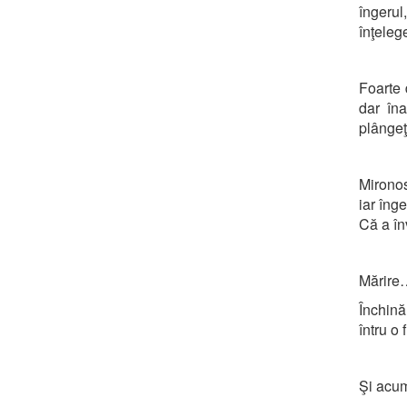
îngerul
înţeleg
Foarte 
dar îna
plângeţi
Mironos
iar îng
Că a în
Mărire
Închină
întru o 
Şi acu