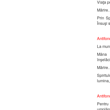
Viaţa p
Mărire
Prin Sp
Însuşi 
Antifonu
La munţ
Mâna T
înşelă
Mărire
Spiritu
lumina,
Antifonu
Pentru 
umplând