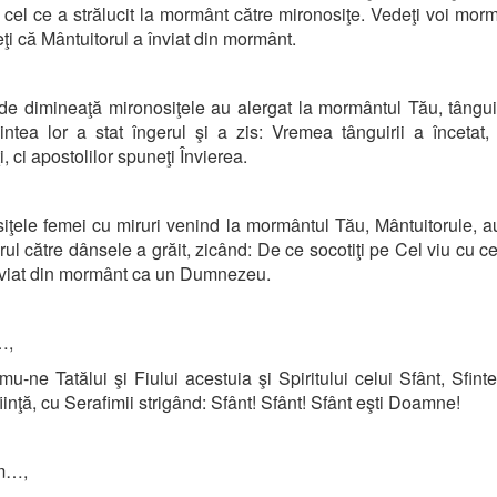
, cel ce a strălucit la mormânt către mironosiţe. Vedeţi voi morm
eţi că Mântuitorul a înviat din mormânt.
de dimineaţă mironosiţele au alergat la mormântul Tău, tângu
intea lor a stat îngerul şi a zis: Vremea tânguirii a încetat
, ci apostolilor spuneţi Învierea.
iţele femei cu miruri venind la mormântul Tău, Mântuitorule, a
erul către dânsele a grăit, zicând: De ce socotiţi pe Cel viu cu ce
viat din mormânt ca un Dumnezeu.
…,
mu-ne Tatălui şi Fiului acestuia şi Spiritului celui Sfânt, Sfinte
fiinţă, cu Serafimii strigând: Sfânt! Sfânt! Sfânt eşti Doamne!
m…,