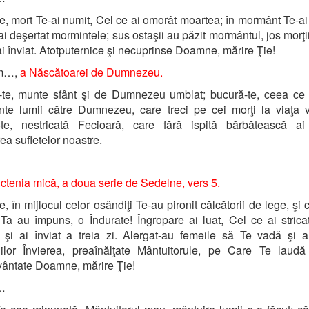
 mort Te-ai numit, Cel ce ai omorât moartea; în mormânt Te-ai
ai deşertat mormintele; sus ostaşii au păzit mormântul, jos morţii
ai înviat. Atotputernice şi necuprinse Doamne, mărire Ţie!
um…,
a Născătoarei de Dumnezeu.
-te, munte sfânt şi de Dumnezeu umblat; bucură-te, ceea ce 
nte lumii către Dumnezeu, care treci pe cei morţi la viaţa 
-te, nestricată Fecioară, care fără ispită bărbătească ai
ea sufletelor noastre.
tenia mică, a doua serie de Sedelne
, vers 5.
 în mijlocul celor osândiţi Te-au pironit călcătorii de lege, şi c
Ta au împuns, o Îndurate! Îngropare ai luat, Cel ce ai stricat
, şi ai înviat a treia zi. Alergat-au femeile să Te vadă şi a
ilor Învierea, preaînălţate Mântuitorule, pe Care Te laudă 
ântate Doamne, mărire Ţie!
…