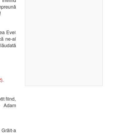
 înviind
împreună
!
rea Evei
că ne-ai
 lăudată
).
t fiind,
pe Adam
 Grăit-a