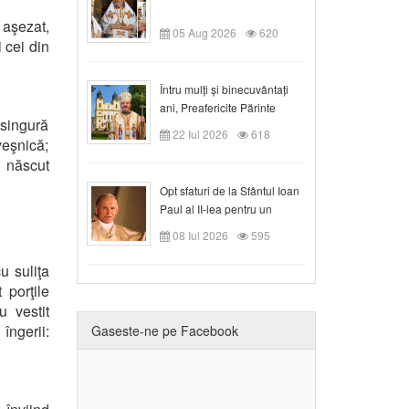
 aşezat,
05 Aug 2026
620
 cei din
Întru mulți și binecuvântați
ani, Preafericite Părinte
singură
Claudiu!
22 Iul 2026
618
veşnică;
 născut
Opt sfaturi de la Sfântul Ioan
Paul al II-lea pentru un
creștin
08 Iul 2026
595
u suliţa
 porţile
u vestit
îngerii:
Gaseste-ne pe Facebook