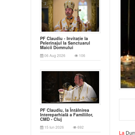
PF Claudiu - Invitație la
Pelerinajul la Sanctuarul
Maicii Domnului
06 Aug 2026
106
PF Claudiu, la Întâlnirea
Intereparhială a Familiilor,
CMD - Cluj
15 Iun 2026
692
La
Dum