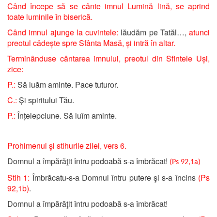
Când începe să se cânte imnul Lumină lină, se aprind
toate luminile în biserică.
Când imnul ajunge la cuvintele:
lăudăm pe Tatăl…,
atunci
preotul cădește spre Sfânta Masă, și intră în altar.
Terminânduse cântarea imnului, preotul din Sfintele Uși,
zice:
P.:
Să luăm aminte. Pace tuturor.
C.:
Și spiritului Tău.
P.:
Înțelepciune. Să luîm aminte.
Prohimenul şi stihurile zilei, vers 6.
Domnul a împărăţit întru podoabă s-a îmbrăcat!
(Ps 92,1a)
Stih 1:
Îmbrăcatu-s-a Domnul întru putere şi s-a încins
(Ps
92,1b)
.
Domnul a împărăţit întru podoabă s-a îmbrăcat!