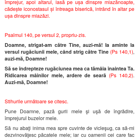
împrejur, apoi altarul, iasă pe ușa dinspre miazănoapte,
cădește iconostasul și întreaga biserică, intrând în altar pe
ușa dinspre miazăzi.
Psalmul 140, pe versul 2, propriu-zis.
Doamne, strigat-am către Tine, auzi-mă! Ia aminte la
versul rugăciunii mele, când strig către Tine
(Ps 140,1)
,
auzi-mă, Doamne!
Să se îndrepteze rugăciunea mea ca tămâia înaintea Ta.
Ridicarea mâinilor mele, ardere de seară
(Ps 140,2)
.
Auzi-mă, Doamne!
Stihurile următoare se citesc.
Pune Doamne, pază gurii mele şi uşă de îngrădire,
împrejurul buzelor mele.
Să nu abaţi inima mea spre cuvinte de vicleşug, ca să-mi
dezvinovăţesc păcatele mele; iar cu oamenii cei care fac