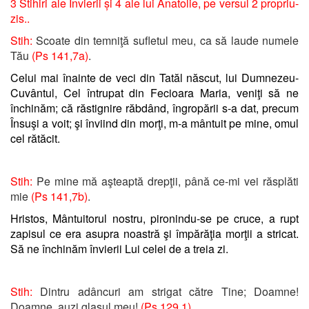
3 Stihiri ale Învierii și 4 ale lui Anatolie, pe versul 2 propriu-
zis..
Stih:
Scoate din temniţă sufletul meu, ca să laude numele
Tău
(Ps 141,7a)
.
Celui mai înainte de veci din Tatăl născut, lui Dumnezeu-
Cuvântul, Cel întrupat din Fecioara Maria, veniţi să ne
închinăm; că răstignire răbdând, îngropării s-a dat, precum
Însuşi a voit; şi înviind din morţi, m-a mântuit pe mine, omul
cel rătăcit.
Stih:
Pe mine mă aşteaptă drepţii, până ce-mi vei răsplăti
mie
(Ps 141,7b)
.
Hristos, Mântuitorul nostru, pironindu-se pe cruce, a rupt
zapisul ce era asupra noastră şi împărăţia morţii a stricat.
Să ne închinăm învierii Lui celei de a treia zi.
Stih:
Dintru adâncuri am strigat către Tine; Doamne!
Doamne, auzi glasul meu!
(Ps 129,1).