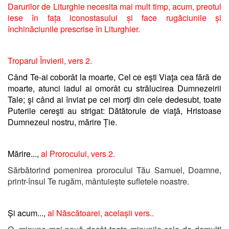
Darurilor de Liturghie necesita mai mult timp, acum, preotul
iese în fața iconostasului și face rugăciunile și
închinăciunile prescrise în Liturghier.
Troparul Învierii, vers 2.
Când Te-ai coborât la moarte, Cel ce eşti Viaţa cea fără de
moarte, atunci iadul ai omorât cu strălucirea Dumnezeirii
Tale; şi când ai înviat pe cei morţi din cele dedesubt, toate
Puterile cereşti au strigat: Dătătorule de viaţă, Hristoase
Dumnezeul nostru, mărire Ție.
Mărire...,
al Prorocului, vers 2.
Sărbătorind pomenirea prorocului Tău Samuel, Doamne,
printr-însul Te rugăm, mântuiește sufletele noastre.
Și acum...,
al Născătoarei, acelașii vers..