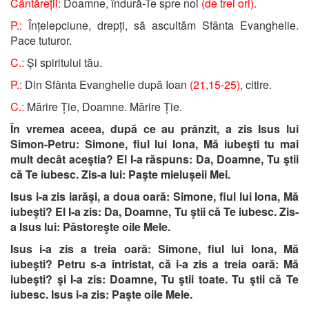
Cântăreții:
Doamne, îndură-Te spre noi
(de trei ori).
P.:
Înțelepciune, drepți, să ascultăm Sfânta Evanghelie.
Pace tuturor.
C.:
Și spiritului tău.
P.:
Din Sfânta Evanghelie după Ioan
(21,15-25)
, citire.
C.:
Mărire Ție, Doamne. Mărire Ție.
În vremea aceea, după ce au prânzit, a zis Isus lui
Simon-Petru: Simone, fiul lui Iona, Mă iubeşti tu mai
mult decât aceştia? El I-a răspuns: Da, Doamne, Tu ştii
că Te iubesc. Zis-a lui: Paşte mieluşeii Mei.
Isus i-a zis iarăşi, a doua oară: Simone, fiul lui Iona, Mă
iubeşti? El I-a zis: Da, Doamne, Tu ştii că Te iubesc. Zis-
a Isus lui: Păstoreşte oile Mele.
Isus i-a zis a treia oară: Simone, fiul lui Iona, Mă
iubeşti? Petru s-a întristat, că i-a zis a treia oară: Mă
iubeşti? şi I-a zis: Doamne, Tu ştii toate. Tu ştii că Te
iubesc. Isus i-a zis: Paşte oile Mele.