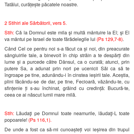
Tatălui, curățește păcatele noastre.
2 Stihiri ale Sărbătorii, vers 5.
Stih:
Că la Domnul este mila şi multă mântuire la El; şi El
va mântui pe Israel de toate fărădelegile lui
(Ps 129,7-8)
.
Când Cel ce pentru noi s-a făcut ca și noi, din preacurate
sângiuirile tale, a binevoit în chip străin a te despărți din
lume și a purcede către Dânsul, ca o curată; atunci, prin
putere Sa, a adunat prin nori pe ucenicii Săi ca să te
îngroape pe tine, adunându-i în cinstea ieșirii tale. Aceștia,
plini făcându-se de dar, pe tine, Fecioară, văzându-te, cu
sfințenie ți s-au închinat, grăind cu credință: Bucură-te,
ceea ce ai născut lumii mare milă.
Stih:
Lăudaţi pe Domnul toate neamurile, lăudaţi-L toate
popoarele!
(Ps 116,1).
De unde a fost ca să-mi cunoașteți voi ieșirea din trupul