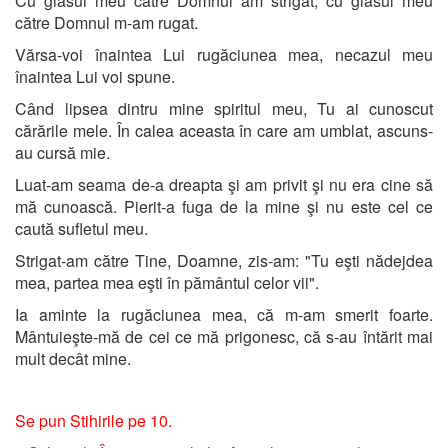
Cu glasul meu către Domnul am strigat, cu glasul meu
către Domnul m-am rugat.
Vărsa-voi înaintea Lui rugăciunea mea, necazul meu
înaintea Lui voi spune.
Când lipsea dintru mine spiritul meu, Tu ai cunoscut
cărările mele. În calea aceasta în care am umblat, ascuns-
au cursă mie.
Luat-am seama de-a dreapta şi am privit şi nu era cine să
mă cunoască. Pierit-a fuga de la mine şi nu este cel ce
caută sufletul meu.
Strigat-am către Tine, Doamne, zis-am: "Tu eşti nădejdea
mea, partea mea eşti în pământul celor vii".
Ia aminte la rugăciunea mea, că m-am smerit foarte.
Mântuieşte-mă de cei ce mă prigonesc, că s-au întărit mai
mult decât mine.
Se pun Stihirile pe 10.