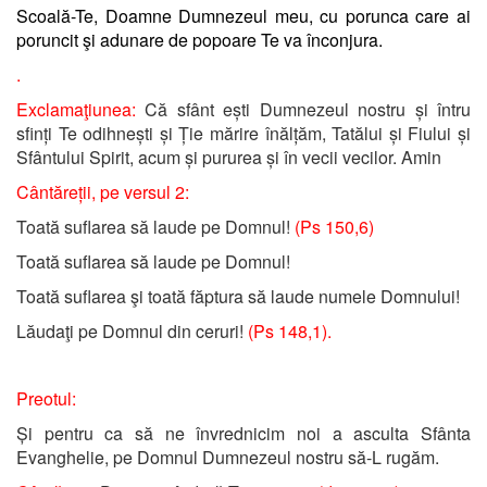
Scoală-Te, Doamne Dumnezeul meu, cu porunca care ai
poruncit şi adunare de popoare Te va înconjura.
.
Exclamaţiunea:
Că sfânt ești Dumnezeul nostru și întru
sfinți Te odihnești și Ție mărire înălțăm, Tatălui și Fiului și
Sfântului Spirit, acum și pururea și în vecii vecilor. Amin
Cântăreții, pe versul 2:
Toată suflarea să laude pe Domnul!
(Ps 150,6)
Toată suflarea să laude pe Domnul!
Toată suflarea şi toată făptura să laude numele Domnului!
Lăudaţi pe Domnul din ceruri!
(Ps 148,1).
Preotul:
Și pentru ca să ne învrednicim noi a asculta Sfânta
Evanghelie, pe Domnul Dumnezeul nostru să-L rugăm.