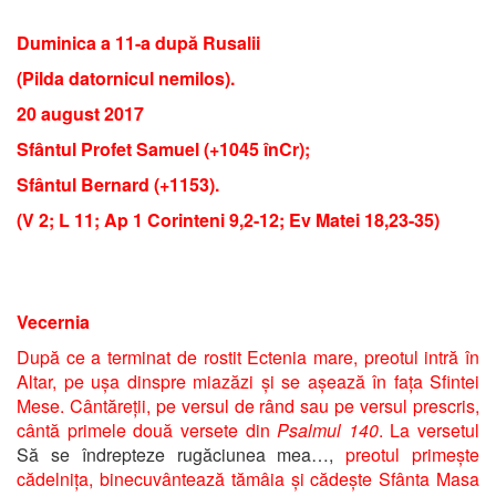
Duminica a 11-a după Rusalii
(Pilda datornicul nemilos).
20 august 2017
Sfântul Profet Samuel (+1045 înCr);
Sfântul Bernard (+1153).
(V 2; L 11; Ap 1 Corinteni 9,2-12; Ev Matei 18,23-35)
Vecernia
După ce a terminat de rostit Ectenia mare, preotul intră în
Altar, pe ușa dinspre miazăzi și se așează în fața Sfintei
Mese. Cântăreții, pe versul de rând sau pe versul prescris,
cântă primele două versete din
Psalmul 140
. La versetul
Să se îndrepteze rugăciunea mea…,
preotul primește
cădelnița, binecuvântează tămâia și cădește Sfânta Masa