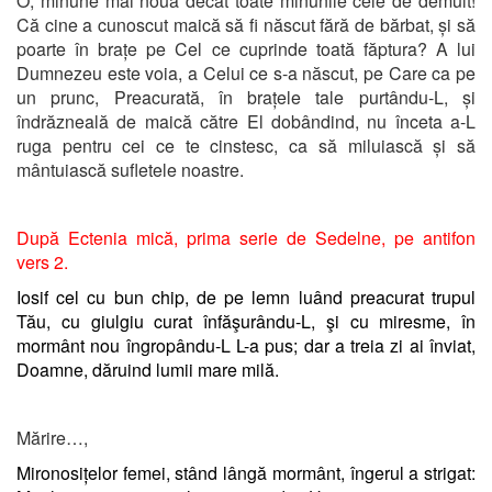
O, minune mai nouă decât toate minunile cele de demult!
Că cine a cunoscut maică să fi născut fără de bărbat, și să
poarte în brațe pe Cel ce cuprinde toată făptura? A lui
Dumnezeu este voia, a Celui ce s-a născut, pe Care ca pe
un prunc, Preacurată, în brațele tale purtându-L, și
îndrăzneală de maică către El dobândind, nu înceta a-L
ruga pentru cei ce te cinstesc, ca să miluiască și să
mântuiască sufletele noastre.
După Ectenia mică,
prima serie de Sedelne, pe antifon
vers 2.
Iosif cel cu bun chip, de pe lemn luând preacurat trupul
Tău, cu giulgiu curat înfăşurându-L, şi cu miresme, în
mormânt nou îngropându-L L-a pus; dar a treia zi ai înviat,
Doamne, dăruind lumii mare milă.
Mărire…,
Mironosițelor femei, stând lângă mormânt, îngerul a strigat: