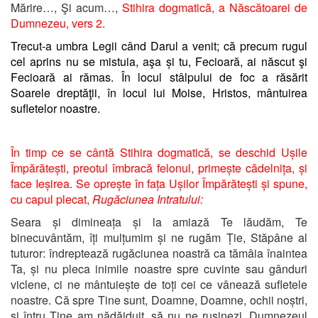
Mărire…, Şi acum…,
Stihira dogmatică,
a Născătoarei de
Dumnezeu, vers 2.
Trecut-a umbra Legii când Darul a venit; că precum rugul
cel aprins nu se mistuia, aşa și tu, Fecioară, ai născut şi
Fecioară ai rămas. În locul stâlpului de foc a răsărit
Soarele dreptăţii, în locul lui Moise, Hristos, mântuirea
sufletelor noastre.
În timp ce se cântă Stihira dogmatică, se deschid Ușile
Împărătești, preotul îmbracă felonul, primește cădelnița, și
face Ieșirea. Se oprește în fața Ușilor Împărătești și spune,
cu capul plecat,
Rugăciunea Intratului:
Seara și dimineața și la amiază Te lăudăm, Te
binecuvântăm, îți mulțumim și ne rugăm Ție, Stăpâne al
tuturor: îndreptează rugăciunea noastră ca tămâia înaintea
Ta, și nu pleca inimile noastre spre cuvinte sau gânduri
viclene, ci ne mântuiește de toți cei ce vânează sufletele
noastre. Că spre Tine sunt, Doamne, Doamne, ochii noștri,
și întru Tine am nădăjduit, să nu ne rușinezi, Dumnezeul