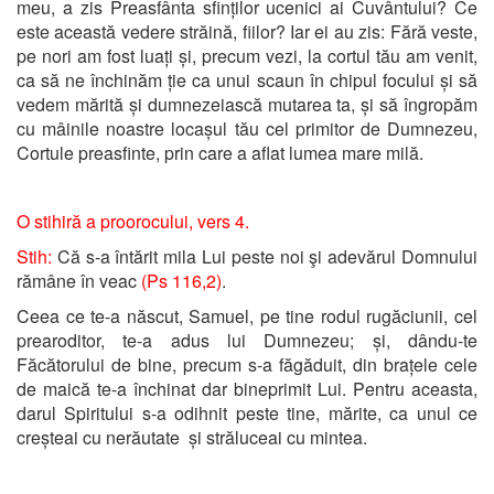
meu, a zis Preasfânta sfinților ucenici ai Cuvântului? Ce
este această vedere străină, fiilor? Iar ei au zis: Fără veste,
pe nori am fost luați și, precum vezi, la cortul tău am venit,
ca să ne închinăm ție ca unui scaun în chipul focului și să
vedem mărită și dumnezeiască mutarea ta, și să îngropăm
cu mâinile noastre locașul tău cel primitor de Dumnezeu,
Cortule preasfinte, prin care a aflat lumea mare milă.
O stihiră a proorocului, vers 4.
Stih:
Că s-a întărit mila Lui peste noi şi adevărul Domnului
rămâne în veac
(Ps 116,2)
.
Ceea ce te-a născut, Samuel, pe tine rodul rugăciunii, cel
prearoditor, te-a adus lui Dumnezeu; și, dându-te
Făcătorului de bine, precum s-a făgăduit, din brațele cele
de maică te-a închinat dar bineprimit Lui. Pentru aceasta,
darul Spiritului s-a odihnit peste tine, mărite, ca unul ce
creșteai cu nerăutate și străluceai cu mintea.