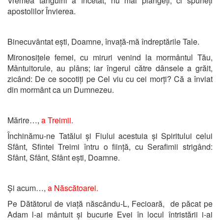
Vremea tânguirii a încetat, nu mai plângeți, ci spuneți
apostolilor Învierea.
Binecuvântat ești, Doamne, învață-mă îndreptările Tale.
Mironosițele femei, cu miruri venind la mormântul Tău,
Mântuitorule, au plâns; iar îngerul către dânsele a grăit,
zicând: De ce socotiți pe Cel viu cu cei morți? Că a înviat
din mormânt ca un Dumnezeu.
Mărire…,
a Treimii.
Închinămu-ne Tatălui și Fiului acestuia și Spiritului celui
Sfânt, Sfintei Treimi întru o ființă, cu Serafimii strigând:
Sfânt, Sfânt, Sfânt ești, Doamne.
Și acum…,
a Născătoarei.
Pe Dătătorul de viață născându-L, Fecioară, de păcat pe
Adam l-ai mântuit și bucurie Evei în locul întristării i-ai