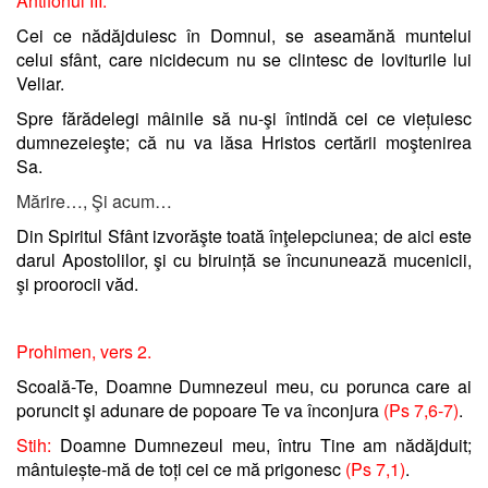
Antifonul III.
Cei ce nădăjduiesc în Domnul, se aseamănă muntelui
celui sfânt, care nicidecum nu se clintesc de loviturile lui
Veliar.
Spre fărădelegi mâinile să nu-şi întindă cei ce viețuiesc
dumnezeieşte; că nu va lăsa Hristos certării moştenirea
Sa.
Mărire…, Şi acum…
Din Spiritul Sfânt izvorăşte toată înţelepciunea; de aici este
darul Apostolilor, şi cu biruință se încununează mucenicii,
şi proorocii văd.
Prohimen, vers 2.
Scoală-Te, Doamne Dumnezeul meu, cu porunca care ai
poruncit şi adunare de popoare Te va înconjura
(Ps 7,6-7)
.
Stih:
Doamne Dumnezeul meu, întru Tine am nădăjduit;
mântuiește-mă de toți cei ce mă prigonesc
(Ps 7,1)
.