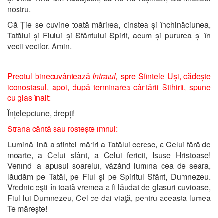
nostru.
Că Ție se cuvine toată mărirea, cinstea și închinăciunea,
Tatălui și Fiului și Sfântului Spirit, acum și pururea și în
vecii vecilor. Amin.
Preotul binecuvântează
Intratul,
spre Sfintele Uși, cădește
iconostasul, apoi, după terminarea cântării Stihirii, spune
cu glas înalt:
Înțelepciune, drepți!
Strana cântă sau rostește imnul:
Lumină lină a sfintei măriri a Tatălui ceresc, a Celui fără de
moarte, a Celui sfânt, a Celui fericit, Isuse Hristoase!
Venind la apusul soarelui, văzând lumina cea de seara,
lăudăm pe Tatăl, pe Fiul şi pe Spiritul Sfânt, Dumnezeu.
Vrednic eşti în toată vremea a fi lăudat de glasuri cuvioase,
Fiul lui Dumnezeu, Cel ce dai viaţă, pentru aceasta lumea
Te măreşte!