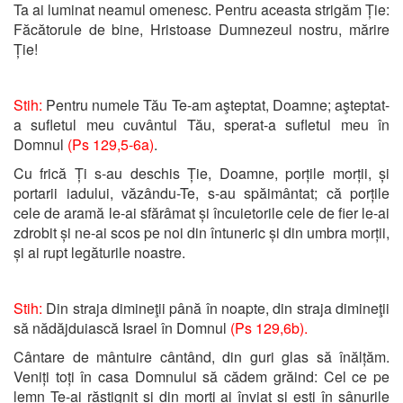
Ta ai luminat neamul omenesc. Pentru aceasta strigăm Ție:
Făcătorule de bine, Hristoase Dumnezeul nostru, mărire
Ție!
Stih:
Pentru numele Tău Te-am aşteptat, Doamne; aşteptat-
a sufletul meu cuvântul Tău, sperat-a sufletul meu în
Domnul
(Ps 129,5-6a)
.
Cu frică Ți s-au deschis Ție, Doamne, porțile morții, și
portarii iadului, văzându-Te, s-au spăimântat; că porțile
cele de aramă le-ai sfărâmat și încuietorile cele de fier le-ai
zdrobit și ne-ai scos pe noi din întuneric și din umbra morții,
și ai rupt legăturile noastre.
Stih:
Din straja dimineţii până în noapte, din straja dimineţii
să nădăjduiască Israel în Domnul
(Ps 129,6b).
Cântare de mântuire cântând, din guri glas să înălțăm.
Veniți toți în casa Domnului să cădem grăind: Cel ce pe
lemn Te-ai răstignit și din morți ai înviat și ești în sânurile