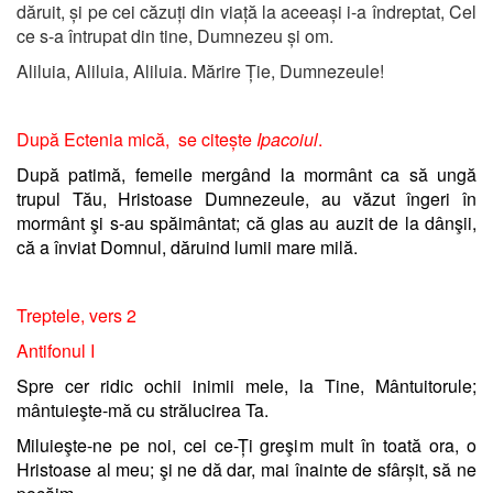
dăruit, și pe cei căzuți din viață la aceeași i-a îndreptat, Cel
ce s-a întrupat din tine, Dumnezeu și om.
Aliluia, Aliluia, Aliluia. Mărire Ție, Dumnezeule!
După Ectenia mică, se citește
Ipacoiul
.
După patimă, femeile mergând la mormânt ca să ungă
trupul Tău, Hristoase Dumnezeule, au văzut îngeri în
mormânt şi s-au spăimântat; că glas au auzit de la dânşii,
că a înviat Domnul, dăruind lumii mare milă.
Treptele, vers 2
Antifonul I
Spre cer ridic ochii inimii mele, la Tine, Mântuitorule;
mântuieşte-mă cu strălucirea Ta.
Miluieşte-ne pe noi, cei ce-Ți greşim mult în toată ora, o
Hristoase al meu; şi ne dă dar, mai înainte de sfârșit, să ne