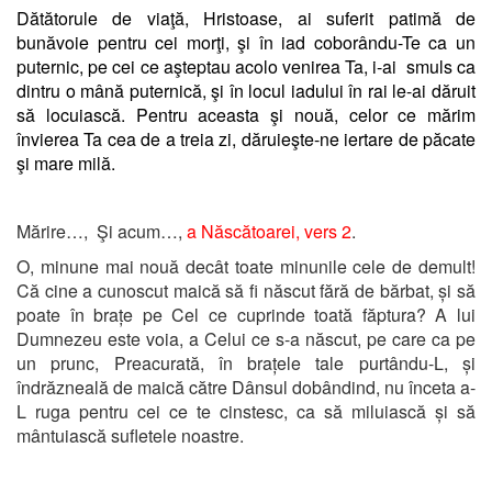
Dătătorule de viaţă, Hristoase, ai suferit patimă de
bunăvoie pentru cei morţi, şi în iad coborându-Te ca un
puternic, pe cei ce aşteptau acolo venirea Ta, i-ai smuls ca
dintru o mână puternică, şi în locul iadului în rai le-ai dăruit
să locuiască. Pentru aceasta şi nouă, celor ce mărim
învierea Ta cea de a treia zi, dăruieşte-ne iertare de păcate
şi mare milă.
Mărire…, Şi acum…,
a Născătoarei, vers 2
.
O, minune mai nouă decât toate minunile cele de demult!
Că cine a cunoscut maică să fi născut fără de bărbat, și să
poate în brațe pe Cel ce cuprinde toată făptura? A lui
Dumnezeu este voia, a Celui ce s-a născut, pe care ca pe
un prunc, Preacurată, în brațele tale purtându-L, și
îndrăzneală de maică către Dânsul dobândind, nu înceta a-
L ruga pentru cei ce te cinstesc, ca să miluiască și să
mântuiască sufletele noastre.