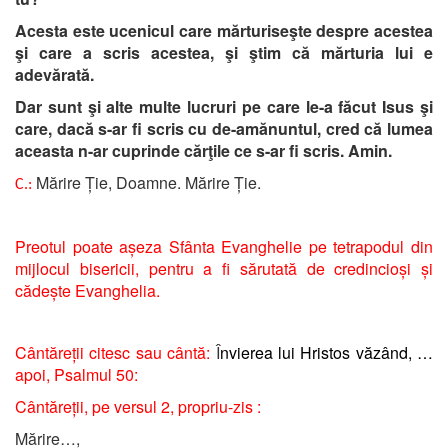
Acesta este ucenicul care mărturiseşte despre acestea
şi care a scris acestea, şi ştim că mărturia lui e
adevărată.
Dar sunt şi alte multe lucruri pe care le-a făcut Isus şi
care, dacă s-ar fi scris cu de-amănuntul, cred că lumea
aceasta n-ar cuprinde cărţile ce s-ar fi scris. Amin.
Mărire Ție, Doamne. Mărire Ție.
C.:
Preotul poate așeza Sfânta Evanghelie pe tetrapodul din
mijlocul bisericii, pentru a fi sărutată de credincioși și
cădește Evanghelia.
Cântăreții citesc sau cântă:
Î
nvierea lui Hristos văzând, …
a
poi, Psalmul 50:
Cântăreții, pe versul 2, propriu-zis :
Mărire…,