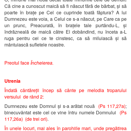
Că cine a cunoscut maică să fi născut fără de bărbat, și să
poarte în brațe pe Cel ce cuprinde toată făptura? A lui
Dumnezeu este voia, a Celui ce s-a născut, pe Care ca pe
un prunc, Preacurată, în brațele tale purtându-L, și
îndrăzneală de maică către El dobândind, nu înceta a-L
ruga pentru cei ce te cinstesc, ca să miluiască și să
mântuiască sufletele noastre.
Preotul face
Încheierea.
Utrenia
Îndată cântăreții încep să cânte pe melodia troparului
versului de rând 2:
Dumnezeu este Domnul și s-a arătat nouă
(Ps 117,27a)
;
binecuvântat este cel ce vine întru numele Domnului
(Ps
117,26a) (de trei ori)
.
În unele locuri, mai ales în parohiile mari, unde pregătirea