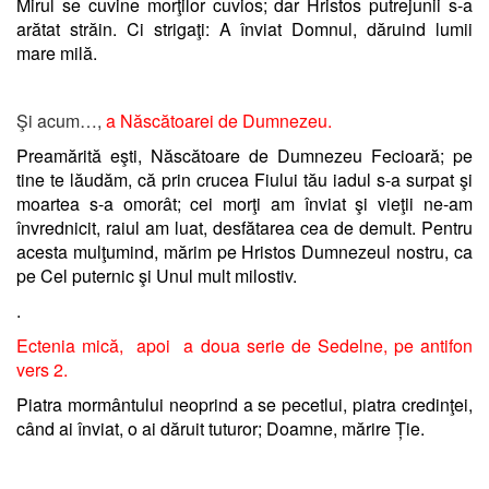
Mirul se cuvine morţilor cuvios; dar Hristos putrejunii s-a
arătat străin. Ci strigaţi: A înviat Domnul, dăruind lumii
mare milă.
Şi acum…,
a Născătoarei de Dumnezeu.
Preamărită eşti, Născătoare de Dumnezeu Fecioară; pe
tine te lăudăm, că prin crucea Fiului tău iadul s-a surpat şi
moartea s-a omorât; cei morţi am înviat şi vieţii ne-am
învrednicit, raiul am luat, desfătarea cea de demult. Pentru
acesta mulţumind, mărim pe Hristos Dumnezeul nostru, ca
pe Cel puternic şi Unul mult milostiv.
.
Ectenia mică, apoi a doua serie de Sedelne, pe antifon
vers 2.
Piatra mormântului neoprind a se pecetlui, piatra credinţei,
când ai înviat, o ai dăruit tuturor; Doamne, mărire Ție.