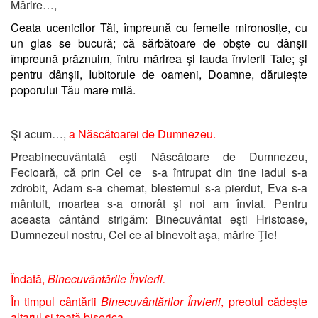
Mărire…,
Ceata ucenicilor Tăi, împreună cu femeile mironosițe, cu
un glas se bucură; că sărbătoare de obşte cu dânşii
împreună prăznuim, întru mărirea şi lauda învierii Tale; şi
pentru dânşii, Iubitorule de oameni, Doamne, dăruiește
poporului Tău mare milă.
Şi acum…,
a Născătoarei de Dumnezeu
.
Preabinecuvântată eşti Născătoare de Dumnezeu,
Fecioară, că prin Cel ce s-a întrupat din tine iadul s-a
zdrobit, Adam s-a chemat, blestemul s-a pierdut, Eva s-a
mântuit, moartea s-a omorât şi noi am înviat. Pentru
aceasta cântând strigăm: Binecuvântat eşti Hristoase,
Dumnezeul nostru, Cel ce ai binevoit aşa, mărire Ţie!
Îndată,
Binecuvântările Învierii.
În timpul cântării
Binecuvântărilor Învierii
, preotul cădește
altarul și toată biserica.