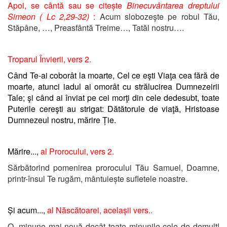
Apoi, se cântă sau se citește
Binecuvântarea dreptului
Simeon ( Lc 2,29-32)
:
Acum slobozeşte pe robul Tău,
Stăpâne, …, Preasfântă Treime…, Tatăl nostru….
Troparul Învierii, vers 2.
Când Te-ai coborât la moarte, Cel ce eşti Viaţa cea fără de
moarte, atunci iadul ai omorât cu strălucirea Dumnezeirii
Tale; şi când ai înviat pe cei morţi din cele dedesubt, toate
Puterile cereşti au strigat: Dătătorule de viaţă, Hristoase
Dumnezeul nostru, mărire Ție.
Mărire...,
al Prorocului, vers 2.
Sărbătorind pomenirea prorocului Tău Samuel, Doamne,
printr-însul Te rugăm, mântuiește sufletele noastre.
Și acum...,
al Născătoarei, acelașii vers..
O, minune mai nouă decât toate minunile cele de demult!