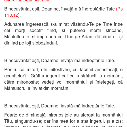
Binecuvântat ești, Doamne, învață-mă îndreptările Tale
(Ps
118,12)
.
Adunarea îngerească s-a mirat văzându-Te pe Tine între
cei morți socotit fiind, și puterea morții stricând,
Mântuitorule, și împreună cu Tine pe Adam ridicându-l, și
din iad pe toți slobozindu-i.
Binecuvântat ești, Doamne, învață-mă îndreptările Tale.
Pentru ce miruri, din milostivire, cu lacrimi amestecați, o
ucenițelor? Grăit-a îngerul cel ce a strălucit la mormânt,
către mironosițe; vedeți voi mormântul și înțelegeți, că
Mântuitorul a înviat din mormânt.
Binecuvântat ești, Doamne, învață-mă îndreptările Tale.
Foarte de dimineață mironosițele au alergat la mormântul
Tău, tânguindu-se; dar înaintea lor a stat îngerul, și a zis: