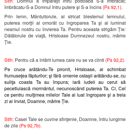
Stih:
Domnul a împărăţit întru podoabă S-a îmbrăcat;
îmbrăcatu-S-a Domnul întru putere şi S-a încins
(Ps 92,1).
Prin lemn, Mântuitorule, ai stricat blestemul lemnului,
puterea morţii ai omorât cu îngroparea Ta şi ai luminat
neamul nostru cu învierea Ta. Pentru aceasta strigăm Ție:
Dătătorule de viaţă, Hristoase Dumnezeul nostru, mărire
Ție.
Stih:
Pentru că a întărit lumea care nu se va clinti
(Ps 92,2).
Pe cruce arătându-Te pironit, Hristoase, ai schimbat
frumuseţea făpturilor; şi fără omenie ostaşii arătându-se, cu
suliţa coasta Ta au împuns; iară iudeii au cerut să
pecetluiască mormântul, necunoscând puterea Ta. Ci, Cel
ce pentru mulţimea milelor Tale ai luat îngropare şi a treia
zi ai înviat, Doamne, mărire Ție.
Stih:
Casei Tale se cuvine sfinţenie, Doamne, întru lungime
de zile
(Ps 92,7b).