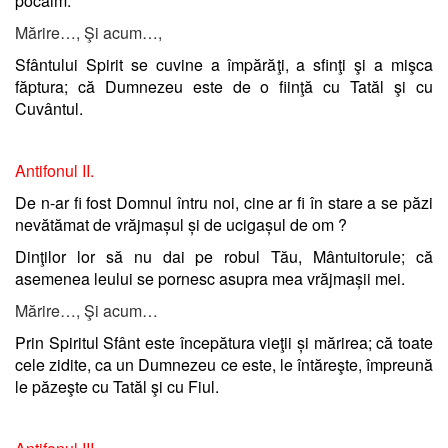
pocăim.
Mărire…, Şi acum…,
Sfântului Spirit se cuvine a împărăţi, a sfinţi şi a mişca
făptura; că Dumnezeu este de o fiinţă cu Tatăl şi cu
Cuvântul.
Antifonul II.
De n-ar fi fost Domnul întru noi, cine ar fi în stare a se păzi
nevătămat de vrăjmașul și de ucigașul de om ?
Dinţilor lor să nu dai pe robul Tău, Mântuitorule; că
asemenea leului se pornesc asupra mea vrăjmașii mei.
Mărire…, Şi acum…
Prin Spiritul Sfânt este începătura vieţii și mărirea; că toate
cele zidite, ca un Dumnezeu ce este, le întăreşte, împreună
le păzeşte cu Tatăl şi cu Fiul.