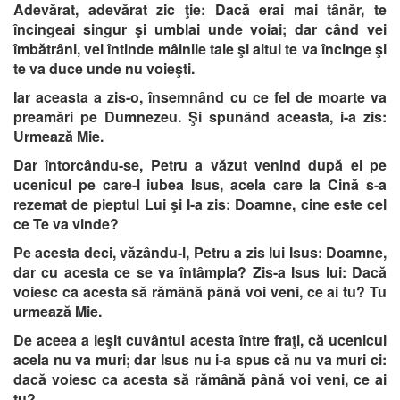
Adevărat, adevărat zic ţie: Dacă erai mai tânăr, te
încingeai singur şi umblai unde voiai; dar când vei
îmbătrâni, vei întinde mâinile tale şi altul te va încinge şi
te va duce unde nu voieşti.
Iar aceasta a zis-o, însemnând cu ce fel de moarte va
preamări pe Dumnezeu. Şi spunând aceasta, i-a zis:
Urmează Mie.
Dar întorcându-se, Petru a văzut venind după el pe
ucenicul pe care-l iubea Isus, acela care la Cină s-a
rezemat de pieptul Lui şi I-a zis: Doamne, cine este cel
ce Te va vinde?
Pe acesta deci, văzându-l, Petru a zis lui Isus: Doamne,
dar cu acesta ce se va întâmpla? Zis-a Isus lui: Dacă
voiesc ca acesta să rămână până voi veni, ce ai tu? Tu
urmează Mie.
De aceea a ieşit cuvântul acesta între fraţi, că ucenicul
acela nu va muri; dar Isus nu i-a spus că nu va muri ci:
dacă voiesc ca acesta să rămână până voi veni, ce ai
tu?