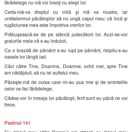
fărădelege nu mă voi însoţi cu aleşii lor.
Certa-mă-va dreptul cu milă şi mă va mustra, iar
untdelemnul păcătoşilor să nu ungă capul meu; că încă şi
rugăciunea mea este împotriva vrerilor lor.
Prăbuşească-se de pe stâncă judecătorii lor. Auzi-se-vor
graiurile mele că s-au îndulcit,
Ca o brazdă de pământ s-au rupt pe pământ, risipitu-s-au
oasele lor lângă iad.
Căci către Tine, Doamne, Doamne, ochii mei, spre Tine
am nădăjduit, să nu iei sufletul meu.
Păzeşte-mă de cursa care mi-au pus mie şi de smintelile
celor ce fac fărădelege.
Cădea-vor în mreaja lor păcătoşii, ferit sunt eu până ce voi
trece.
Psalmul 141