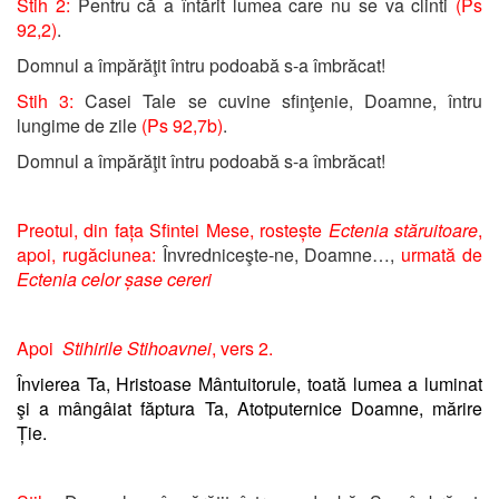
Stih 2:
Pentru că a întărit lumea care nu se va clinti
(Ps
92,2)
.
Domnul a împărăţit întru podoabă s-a îmbrăcat!
Stih 3:
Casei Tale se cuvine sfinţenie, Doamne, întru
lungime de zile
(Ps 92,7b)
.
Domnul a împărăţit întru podoabă s-a îmbrăcat!
Preotul, din fața Sfintei Mese, rostește
Ectenia stăruitoare
,
a
poi, rugăciunea:
Învredniceşte-ne, Doamne…,
urmată de
Ectenia celor șase cereri
Apoi
Stihirile Stihoavnei
, vers 2.
Învierea Ta, Hristoase Mântuitorule, toată lumea a luminat
şi a mângâiat făptura Ta, Atotputernice Doamne, mărire
Ție.