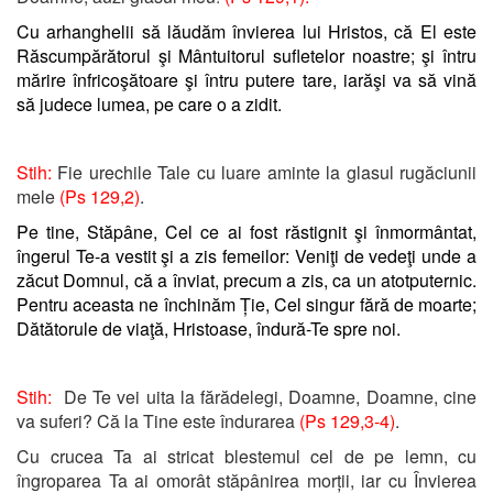
Cu arhanghelii să lăudăm învierea lui Hristos, că El este
Răscumpărătorul şi Mântuitorul sufletelor noastre; şi întru
mărire înfricoşătoare şi întru putere tare, iarăşi va să vină
să judece lumea, pe care o a zidit.
Stih:
Fie urechile Tale cu luare aminte la glasul rugăciunii
mele
(Ps 129,2)
.
Pe tine, Stăpâne, Cel ce ai fost răstignit şi înmormântat,
îngerul Te-a vestit şi a zis femeilor: Veniţi de vedeţi unde a
zăcut Domnul, că a înviat, precum a zis, ca un atotputernic.
Pentru aceasta ne închinăm Ție, Cel singur fără de moarte;
Dătătorule de viaţă, Hristoase, îndură-Te spre noi.
Stih:
De Te vei uita la fărădelegi, Doamne, Doamne, cine
va suferi? Că la Tine este îndurarea
(Ps 129,3-4)
.
Cu crucea Ta ai stricat blestemul cel de pe lemn, cu
îngroparea Ta ai omorât stăpânirea morții, iar cu Învierea