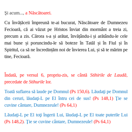
Şi acum...,
a Născătoarei.
Cu învățăceii împreună te-ai bucurat, Născătoare de Dumnezeu
Fecioară, că ai văzut pe Hristos înviat din mormânt a treia zi,
precum a zis. Cărora s-a și arătat, învățându-i și arătându-le cele
mai bune și poruncindu-le să boteze în Tatăl și în Fiul și în
Spiritul, ca să ne încredințăm noi de învierea Lui, și să te mărim pe
tine, Fecioară.
Îndată, pe versul 6, propriu-zis, se cântă
Stihirile de Laudă
,
precedate de
Stihurile
lor.
.
Toată suflarea să laude pe Domnul
(Ps 150,6)
Lăudaţi pe Domnul
din ceruri, lăudaţi-L pe El întru cei de sus!
(Ps 148,1)
Ţie se
cuvine cântare, Dumnezeule!
(Ps 64,1)
Lăudaţi-L pe El toţi îngerii Lui, lăudaţi-L pe El toate puterile Lui
(Ps 148,2)
. Ţie se cuvine cântare, Dumnezeule!
(Ps 64,1)