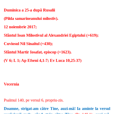
Duminica a 25-a după Rusalii
(Pilda samarineanului milostiv).
12 noiembrie 2017;
Sfântul Ioan Milostivul al Alexandriei Egiptului (+619);
Cuviosul Nil Sinaitul (+430);
Sfântul Martir Iosafat, episcop (+1623).
(V 6; L 1; Ap Efseni 4,1-7; Ev Luca 10,25-37)
Vecernia
Psalmul 140, pe versul 6, propriu-zis.
Doamne, strigat-am către Tine, auzi-mă! Ia aminte la versul