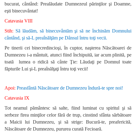
bucurat, cântând: Prealăudate Dumnezeul părinţilor şi Doamne,
eşti binecuvântat!
Catavasia VIII
Stih:
Să lăudăm, să binecuvântăm şi să ne închinăm Domnului
cântând, şi să-L preaînălţăm pe Dânsul întru toţi vecii.
Pe tinerii cei binecredincioşi, în cuptor, naşterea Născătoarei de
Dumnezeu i-a mântuit, atunci fiind închipuită, iar acum plinită, pe
toată lumea o ridică să cânte Ţie: Lăudaţi pe Domnul toate
făpturile Lui şi-L preaînălţaţi întru toţi vecii!
Apoi:
Preasfântă Născătoare de Dumnezeu îndură-te spre noi!
Catavasia IX
Tot neamul pământesc să salte, fiind luminat cu spiritul şi să
serbeze firea minţilor celor fără de trup, cinstind sfânta sărbătoare
a Maicii lui Dumnezeu, şi să strige: Bucură-te, preafericită,
Născătoare de Dumnezeu, pururea curată Fecioară.