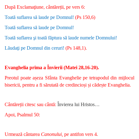
După Exclamaţiune, cântăreții, pe vers 6:
Toată suflarea să laude pe Domnul!
(Ps 150,6)
Toată suflarea să laude pe Domnul!
Toată suflarea şi toată făptura să laude numele Domnului!
Lăudaţi pe Domnul din ceruri!
(Ps 148,1).
Evanghelia prima a Învierii (Matei 28,16-20).
Preotul poate așeza Sfânta Evanghelie pe tetrapodul din mijlocul
bisericii, pentru a fi sărutată de credincioși și cădește Evanghelia.
Cântăreții citesc sau cântă:
Î
nvierea lui Hristos…
Apoi, Psalmul 50:
Urmează cântarea
Canonului,
pe antifon vers 4
.