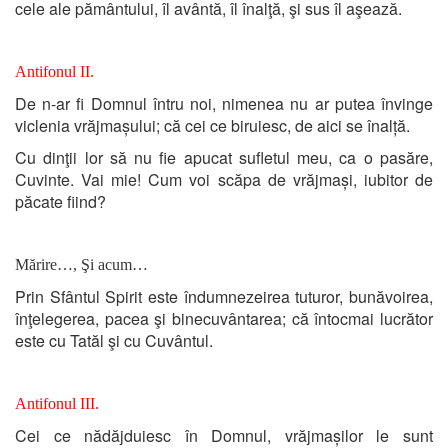
cele ale pământului, îl avântă, îl înalţă, şi sus îl aşează.
Antifonul II.
De n-ar fi Domnul întru noi, nimenea nu ar putea învinge
viclenia vrăjmașului; că cei ce biruiesc, de aici se înalță.
Cu dinţii lor să nu fie apucat sufletul meu, ca o pasăre,
Cuvinte. Vai mie! Cum voi scăpa de vrăjmași, iubitor de
păcate fiind?
Mărire…, Şi acum…
Prin Sfântul Spirit este îndumnezeirea tuturor, bunăvoirea,
înţelegerea, pacea şi binecuvântarea; că întocmai lucrător
este cu Tatăl şi cu Cuvântul.
Antifonul III.
Cei ce nădăjduiesc în Domnul, vrăjmașilor le sunt