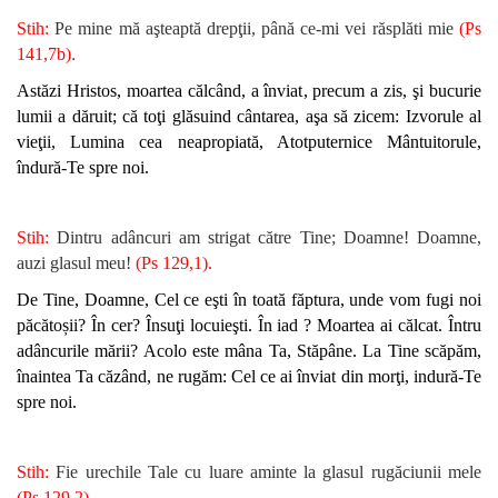
Stih:
Pe mine mă aşteaptă drepţii, până ce-mi vei răsplăti mie
(Ps
.
141,7b)
Astăzi Hristos, moartea călcând, a înviat, precum a zis, şi bucurie
lumii a dăruit; că toţi glăsuind cântarea, aşa să zicem: Izvorule al
vieţii, Lumina cea neapropiată, Atotputernice Mântuitorule,
îndură-Te spre noi.
Stih:
Dintru adâncuri am strigat către Tine; Doamne! Doamne,
auzi glasul meu!
(Ps 129,1).
De Tine, Doamne, Cel ce eşti în toată făptura, unde vom fugi noi
păcătoșii? În cer? Însuţi locuieşti. În iad ? Moartea ai călcat. Întru
adâncurile mării? Acolo este mâna Ta, Stăpâne. La Tine scăpăm,
înaintea Ta căzând, ne rugăm: Cel ce ai înviat din morţi, indură-Te
spre noi.
Stih:
Fie urechile Tale cu luare aminte la glasul rugăciunii mele
.
(Ps 129,2)