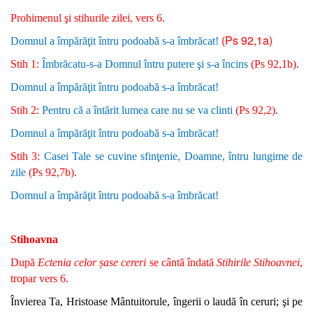
Prohimenul şi stihurile zilei, vers 6.
(Ps 92,1a)
Domnul a împărăţit întru podoabă s-a îmbrăcat!
Stih 1:
Îmbrăcatu-s-a Domnul întru putere şi s-a încins
(Ps 92,1b)
.
Domnul a împărăţit întru podoabă s-a îmbrăcat!
Stih 2:
Pentru că a întărit lumea care nu se va clinti
(Ps 92,2)
.
Domnul a împărăţit întru podoabă s-a îmbrăcat!
Stih 3:
Casei Tale se cuvine sfinţenie, Doamne, întru lungime de
zile
(Ps 92,7b)
.
Domnul a împărăţit întru podoabă s-a îmbrăcat!
Stihoavna
După
Ectenia celor șase cereri
se cântă îndată
Stihirile Stihoavnei
,
tropar vers 6.
Învierea Ta, Hristoase Mântuitorule, îngerii o laudă în ceruri; şi pe