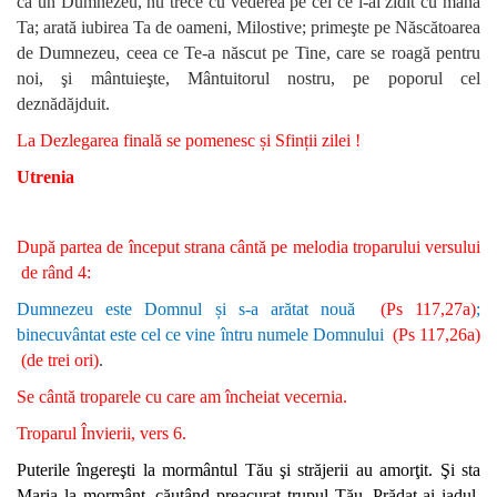
ca un Dumnezeu, nu trece cu vederea pe cei ce i-ai zidit cu mâna
Ta; arată iubirea Ta de oameni, Milostive; primeşte pe Născătoarea
de Dumnezeu, ceea ce Te-a născut pe Tine, care se roagă pentru
noi, şi mântuieşte, Mântuitorul nostru, pe poporul cel
deznădăjduit.
La Dezlegarea finală se pomenesc și Sfinții zilei !
Utrenia
După partea de început strana cântă pe melodia troparului versului
de rând 4:
Dumnezeu este Domnul și s-a arătat nouă
(Ps 117,27a)
;
binecuvântat este cel ce vine întru numele Domnului
(Ps 117,26a)
(de trei ori)
.
Se cântă troparele cu care am încheiat vecernia.
Troparul Învierii, vers 6.
Puterile îngereşti la mormântul Tău şi străjerii au amorţit. Şi sta
Maria la mormânt, căutând preacurat trupul Tău. Prădat-ai iadul,