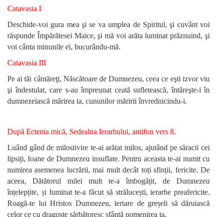
Catavasia I
Deschide-voi gura mea şi se va umplea de Spiritul, şi cuvânt voi
răspunde Împărătesei Maice, şi mă voi arăta luminat prăznuind, şi
voi cânta minunile ei, bucurându-mă.
Catavasia III
Pe ai tăi cântăreţi, Născătoare de Dumnezeu, ceea ce eşti izvor viu
şi îndestulat, care s-au împreunat ceată sufletească, întăreşte-i în
dumnezeiască mărirea ta, cununilor măririi învrednicindu-i.
După Ectenia mică, Sedealna Ierarhului, antifon vers 8.
Luând gând de milostivire te-ai arătat milos, ajutând pe săracii cei
lipsiți, Ioane de Dumnezeu insuflate. Pentru aceasta te-ai numit cu
numirea asemenea lucrării, mai mult decât toți sfinții, fericite. De
aceea, Dătătorul milei mult te-a îmbogățit, de Dumnezeu
înțelepțite, și luminat te-a făcut să strălucești, ierarhe preafericite.
Roagă-te lui Hristos Dumnezeu, iertare de greșeli să dăruiască
celor ce cu dragoste sărbătoresc sfântă pomenirea ta.