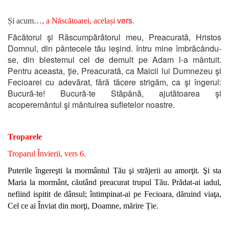
vers.
Și acum…,
a Născătoarei, același
Făcătorul şi Răscumpărătorul meu, Preacurată, Hristos
Domnul, din pântecele tău ieşind. întru mine îmbrăcându-
se, din blestemul cel de demult pe Adam l-a mântuit.
Pentru aceasta, ţie, Preacurată, ca Maicii lui Dumnezeu şi
Fecioarei cu adevărat, fără tăcere strigăm, ca şi îngerul:
Bucură-te! Bucură-te Stăpână, ajutătoarea şi
acoperemântul şi mântuirea sufletelor noastre.
Troparele
Troparul Învierii, vers 6.
Puterile îngereşti la mormântul Tău şi străjerii au amorţit. Şi sta
Maria la mormânt, căutând preacurat trupul Tău. Prădat-ai iadul,
nefiind ispitit de dânsul; întimpinat-ai pe Fecioara, dăruind viaţa,
Cel ce ai Înviat din morţi, Doamne, mărire Ție.