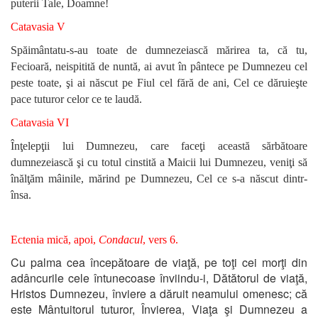
puterii Tale, Doamne!
Catavasia V
Spăimântatu-s-au toate de dumnezeiască mărirea ta, că tu,
Fecioară, neispitită de nuntă, ai avut în pântece pe Dumnezeu cel
peste toate, şi ai născut pe Fiul cel fără de ani, Cel ce dăruieşte
pace tuturor celor ce te laudă.
Catavasia VI
Înţelepţii lui Dumnezeu, care faceţi această sărbătoare
dumnezeiască şi cu totul cinstită a Maicii lui Dumnezeu, veniţi să
înălţăm mâinile, mărind pe Dumnezeu, Cel ce s-a născut dintr-
însa.
Ectenia mică, apoi,
Condacul
, vers 6.
Cu palma cea începătoare de viaţă, pe toţi cei morţi din
adâncurile cele întunecoase înviindu-i, Dătătorul de viaţă,
Hristos Dumnezeu, înviere a dăruit neamului omenesc; că
este Mântuitorul tuturor, Învierea, Viaţa şi Dumnezeu a