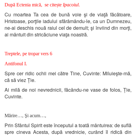
După Ectenia mică, se citește
Ipacoiul
.
Cu moartea Ta cea de bună voie şi de viaţă făcătoare,
Hristoase, porţile iadului sfărâmându-le, ca un Dumnezeu,
ne-ai deschis nouă raiul cel de demult; şi înviind din morţi,
ai mântuit din stricăciune viaţa noastră.
Treptele, pe tropar vers 6
Antifonul I.
Spre cer ridic ochii mei către Tine, Cuvinte: Miluieşte-mă,
că să viez Ție.
Ai milă de noi nevrednicii, făcându-ne vase de folos, Ție,
Cuvinte.
Mărire…, Şi acum…,
Prin Sfântul Spirit este începutul a toată mântuirea: de suflă
spre cineva Acesta, după vrednicie, curând îl ridică din