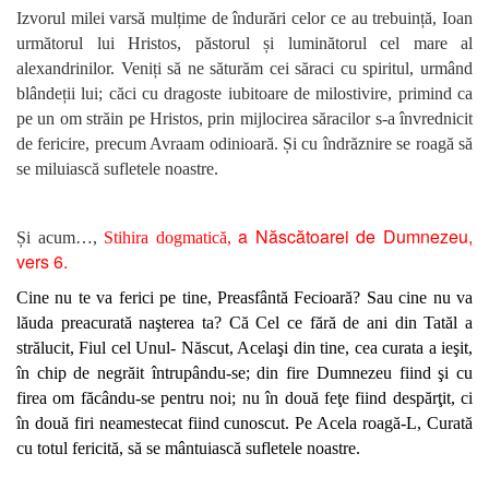
Izvorul milei varsă mulțime de îndurări celor ce au trebuință, Ioan
următorul lui Hristos, păstorul și luminătorul cel mare al
alexandrinilor. Veniți să ne săturăm cei săraci cu spiritul, urmând
blândeții lui; căci cu dragoste iubitoare de milostivire, primind ca
pe un om străin pe Hristos, prin mijlocirea săracilor s-a învrednicit
de fericire, precum Avraam odinioară. Și cu îndrăznire se roagă să
se miluiască sufletele noastre.
a Născătoarei de Dumnezeu,
Și acum…,
Stihira dogmatică,
vers 6.
Cine nu te va ferici pe tine, Preasfântă Fecioară? Sau cine nu va
lăuda preacurată naşterea ta? Că Cel ce fără de ani din Tatăl a
strălucit, Fiul cel Unul- Născut, Acelaşi din tine, cea curata a ieşit,
în chip de negrăit întrupându-se; din fire Dumnezeu fiind şi cu
firea om făcându-se pentru noi; nu în două feţe fiind despărţit, ci
în două firi neamestecat fiind cunoscut. Pe Acela roagă-L, Curată
cu totul fericită, să se mântuiască sufletele noastre.