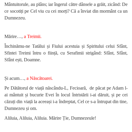
Mântuitorule, au plâns; iar îngerul către dânsele a grăit, zicând: De
ce socotiți pe Cel viu cu cei morți? Că a înviat din mormânt ca un
Dumnezeu.
Mărire…,
a Treimii.
Închinămu-ne Tatălui și Fiului acestuia și Spiritului celui Sfânt,
Sfintei Treimi întru o ființă, cu Serafimii strigând: Sfânt, Sfânt,
Sfânt ești, Doamne.
Și acum…,
a Născătoarei.
Pe Dătătorul de viață născându-L, Fecioară, de păcat pe Adam l-
ai mântuit și bucurie Evei în locul întristării i-ai dăruit, și pe cei
căzuți din viață la aceeași i-a îndreptat, Cel ce s-a întrupat din tine,
Dumnezeu și om.
Aliluia, Aliluia, Aliluia. Mărire Ție, Dumnezeule!