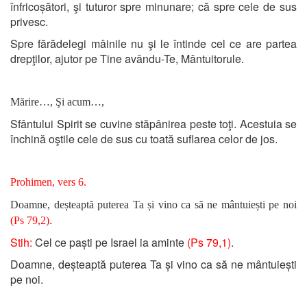
înfricoșători, şi tuturor spre minunare; că spre cele de sus
privesc.
Spre fărădelegi mâinile nu şi le întinde cel ce are partea
drepţilor, ajutor pe Tine avându-Te, Mântuitorule.
Mărire…, Şi acum…,
Sfântului Spirit se cuvine stăpânirea peste toţi. Acestuia se
închină oştile cele de sus cu toată suflarea celor de jos.
Prohimen, vers 6.
Doamne, deșteaptă puterea Ta și vino ca să ne mântuiești pe noi
.
(Ps 79,2)
Stih:
Cel ce paști pe Israel ia aminte
(Ps 79,1)
.
Doamne, deșteaptă puterea Ta și vino ca să ne mântuiești
pe noi.