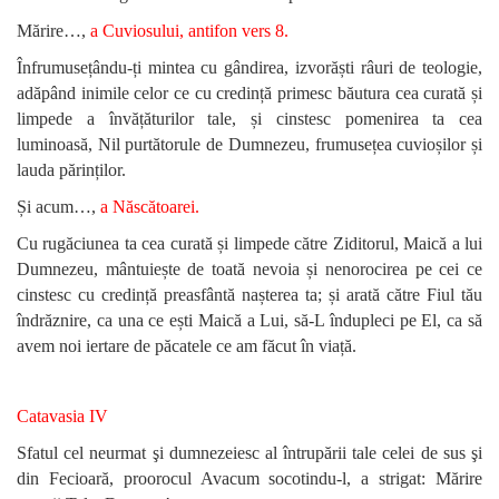
Mărire…,
a Cuviosului, antifon vers 8.
Înfrumusețându-ți mintea cu gândirea, izvorăști râuri de teologie,
adăpând inimile celor ce cu credință primesc băutura cea curată și
limpede a învățăturilor tale, și cinstesc pomenirea ta cea
luminoasă, Nil purtătorule de Dumnezeu, frumusețea cuvioșilor și
lauda părinților.
Și acum…,
a Născătoarei.
Cu rugăciunea ta cea curată și limpede către Ziditorul, Maică a lui
Dumnezeu, mântuiește de toată nevoia și nenorocirea pe cei ce
cinstesc cu credință preasfântă nașterea ta; și arată către Fiul tău
îndrăznire, ca una ce ești Maică a Lui, să-L îndupleci pe El, ca să
avem noi iertare de păcatele ce am făcut în viață.
Catavasia IV
Sfatul cel neurmat şi dumnezeiesc al întrupării tale celei de sus şi
din Fecioară, proorocul Avacum socotindu-l, a strigat: Mărire