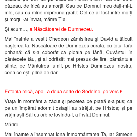
păzeau, de frică au amorţit. Sau pe Domnul meu daţi-mi-L
mie, sau cu mine împreună grăiți: Cel ce ai fost între morți
şi morţi i-ai înviat, mărire Ție.
Şi acum…,
a Născătoarei de Dumnezeu.
Mai înainte a vestit Ghedeon zămislirea şi David a tâlcuit
naşterea ta, Născătoare de Dumnezeu curată, cu totul fără
prihană: că s-a coborât ca ploaia pe lână, Cuvântul în
pântecele tău, şi ai odrăslit mai presus de fire, pământule
sfinte, pe Mântuirea lumii, pe Hristos Dumnezeul nostru,
ceea ce eşti plină de dar.
Ectenia mică, apoi a doua serie de Sedelne, pe vers 6.
Viaţa în mormânt a zăcut şi pecetea pe piatră s-a pus; ca
pe un împărat adormit ostaşii au străjuit pe Hristos; şi pe
vrăjmașii Săi cu orbire lovindu-i, a înviat Domnul.
Mărire…,
Mai înainte a însemnat Iona înmormântarea Ta, iar Simeon