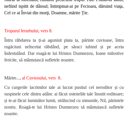
nefiind ispitit de dânsul; întimpinat-ai pe Fecioara, dăruind viaţa,
Cel ce ai Înviat din morţi, Doamne, mărire Ție.
Troparul Ierarhului, vers 8.
Întru răbdarea ta ți-ai agonisit plata ta, părinte cuvioase, întru
rugăciuni neîncetat răbdând, pe săraci iubind și pe aceia
îndestulând. Dar roagă-te lui Hristos Dumnezeu, Ioane milostive
fericite, să mântuiască sufletele noastre.
Mărire...,
al Cuviosului, vers 8.
Cu curgerile lacrimilor tale ai lucrat pustiul cel neroditor și cu
suspinele cele dintru adânc ai făcut ostenelile tale însutit roditoare;
și te-ai făcut luminător lumii, strălucind cu minunile, Nil, părintele
nostru. Roagă-te lui Hristos Dumnezeu să mântuiască sufletele
noastre.