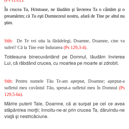
În crucea Ta, Hristoase, ne lăudăm şi învierea Ta o cântăm şi o
preamărim; că Tu eşti Dumnezeul nostru, afară de Tine pe altul nu
ştim.
Stih:
De Te vei uita la fărădelegi, Doamne, Doamne, cine va
.
suferi? Că la Tine este îndurarea
(Ps 129,3-4)
Totdeauna binecuvântând pe Domnul, lăudăm învierea
Lui, că răbdând crucea, cu moartea pe moarte ai zdrobit.
Stih:
Pentru numele Tău Te-am aşteptat, Doamne; aşteptat-a
sufletul meu cuvântul Tău, sperat-a sufletul meu în Domnul
(Ps
.
129,5-6a)
Mărire puterii Tale, Doamne, că ai surpat pe cel ce avea
stăpânirea morţii; înnoitu-ne-ai prin crucea Ta, dăruindu-ne
viaţă şi nestricăciune.