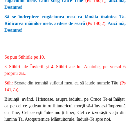
rugăciunii mele, când strig către Tine
(Ps 140,1)
,
auzi-mă,
Doamne!
Să se îndrepteze rugăciunea mea ca tămâia înaintea Ta.
Ridicarea mâinilor mele, ardere de seară
(Ps 140,2)
.
Auzi-mă,
Doamne!
Se pun Stihirile pe 10.
3 Stihiri ale Învierii și 4 Stihiri ale lui Anatolie, pe versul 6
propriu-zis..
Stih:
Scoate din temniţă sufletul meu, ca să laude numele Tău
(Ps
.
141,7a)
Biruinţă având, Hristoase, asupra iadului, pe Cruce Te-ai înălţat,
ca pe cei ce şedeau întru întunericul morţii să-i înviezi împreună
cu Tine, Cel ce eşti între morţi liber; Cel ce izvorăşti viaţa din
lumina Ta, Atotputernice Mântuitorule, îndură-Te spre noi.