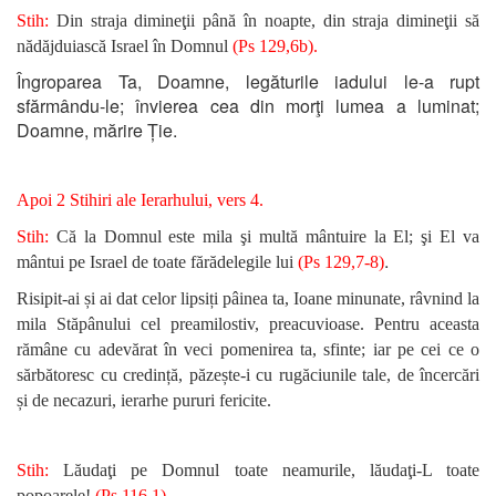
Stih:
Din straja dimineţii până în noapte, din straja dimineţii să
nădăjduiască Israel în Domnul
(Ps 129,6b).
Îngroparea Ta, Doamne, legăturile iadului le-a rupt
sfărmându-le; învierea cea din morţi lumea a luminat;
Doamne, mărire Ție.
Apoi 2 Stihiri ale Ierarhului, vers 4.
Stih:
Că la Domnul este mila şi multă mântuire la El; şi El va
.
mântui pe Israel de toate fărădelegile lui
(Ps 129,7-8)
Risipit-ai și ai dat celor lipsiți pâinea ta, Ioane minunate, râvnind la
mila Stăpânului cel preamilostiv, preacuvioase. Pentru aceasta
rămâne cu adevărat în veci pomenirea ta, sfinte; iar pe cei ce o
sărbătoresc cu credință, păzește-i cu rugăciunile tale, de încercări
și de necazuri, ierarhe pururi fericite.
Stih:
Lăudaţi pe Domnul toate neamurile, lăudaţi-L toate
popoarele!
(Ps 116,1).