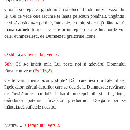
Curăția și dreptatea gândului tău și obiceiul îndumnezeit văzându-
le, Cel ce vede cele ascunse te înalță pe scaun preaînalt, ungându-
te și săvârșindu-te pe tine, înțelepte, cu mir, și de față dându-ți în
mână cârmele turmei, pe care ai îndreptat-o către limanurile voii
celei dumnezeiești, de Dumnezeu grăitorule Ioane.
O stihiră a Cuviosului, vers 8.
Stih:
Că s-a întărit mila Lui peste noi şi adevărul Domnului
.
rămâne în veac
(Ps 116,2)
Ce te vom chema acum, sfinte? Râu care ieși din Edenul cel
înțelegător; pârâul darurilor care se dau de la Dumnezeu; revărsare
de învățăturile harului? Paharul înțelepciunii și al științei;
orânduitor puternic, învățător preaharnic? Roagă-te să se
mântuiască sufletele noastre.
Mărire…,
a Ierarhului, vers 2.