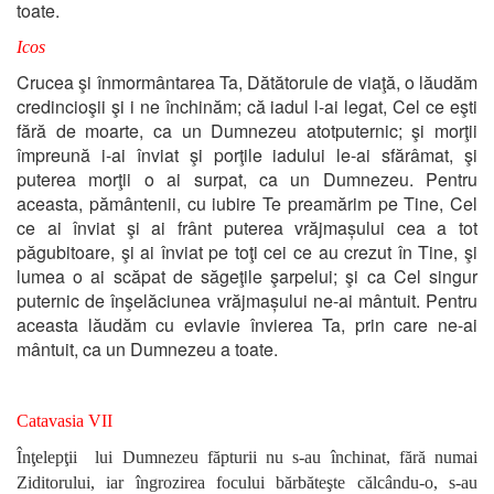
toate.
Icos
Crucea şi înmormântarea Ta, Dătătorule de viaţă, o lăudăm
credincioşii şi i ne închinăm; că iadul l-ai legat, Cel ce eşti
fără de moarte, ca un Dumnezeu atotputernic; şi morţii
împreună i-ai înviat şi porţile iadului le-ai sfărâmat, şi
puterea morţii o ai surpat, ca un Dumnezeu. Pentru
aceasta, pământenii, cu iubire Te preamărim pe Tine, Cel
ce ai înviat şi ai frânt puterea vrăjmașului cea a tot
păgubitoare, şi ai înviat pe toţi cei ce au crezut în Tine, şi
lumea o ai scăpat de săgeţile şarpelui; şi ca Cel singur
puternic de înşelăciunea vrăjmașului ne-ai mântuit. Pentru
aceasta lăudăm cu evlavie învierea Ta, prin care ne-ai
mântuit, ca un Dumnezeu a toate.
Catavasia VII
Înţelepţii lui Dumnezeu făpturii nu s-au închinat, fără numai
Ziditorului, iar îngrozirea focului bărbăteşte călcându-o, s-au