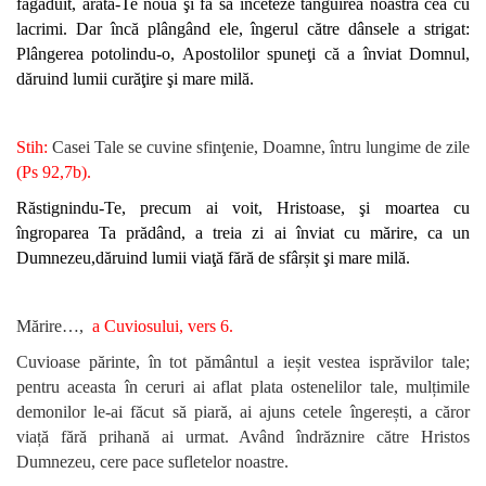
făgăduit, arată-Te nouă şi fă să înceteze tânguirea noastră cea cu
lacrimi. Dar încă plângând ele, îngerul către dânsele a strigat:
Plângerea potolindu-o, Apostolilor spuneţi că a înviat Domnul,
dăruind lumii curăţire şi mare milă.
Stih:
Casei Tale se cuvine sfinţenie, Doamne, întru lungime de zile
(Ps 92,7b).
Răstignindu-Te, precum ai voit, Hristoase, şi moartea cu
îngroparea Ta prădând, a treia zi ai înviat cu mărire, ca un
Dumnezeu,dăruind lumii viaţă fără de sfârșit şi mare milă.
Mărire…,
a Cuviosului, vers 6.
Cuvioase părinte, în tot pământul a ieșit vestea isprăvilor tale;
pentru aceasta în ceruri ai aflat plata ostenelilor tale, mulțimile
demonilor le-ai făcut să piară, ai ajuns cetele îngerești, a căror
viață fără prihană ai urmat. Având îndrăznire către Hristos
Dumnezeu, cere pace sufletelor noastre.