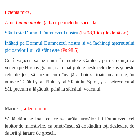
Ectenia mică,
Apoi
Luminătorile,
(a I-a), pe melodie specială.
Sfânt este Domnul Dumnezeul nostru
(Ps 98,10c)
(de două ori).
Înălțați pe Domnul Dumnezeul nostru și vă închinați așternutului
picioarelor Lui, că sfânt este
(Ps 98,5)
.
Cu învăţăceii să ne suim în muntele Galileei, prin credinţă să
vedem pe Hristos grăind, că a luat putere peste cele de sus şi peste
cele de jos; să auzim cum învaţă a boteza toate neamurile, în
numele Tatălui şi al Fiului şi al Sfântului Spirit, şi a petrece cu ai
Săi, precum a făgăduit, până la sfârşitul veacului.
Mărire...,
a Ierarhului.
Să lăudăm pe Ioan cel ce s-a arătat următor lui Dumnezeu cel
iubitor de milostivire, ca printr-însul să dobândim toți dezlegare de
datorii și iartare de greșeli.