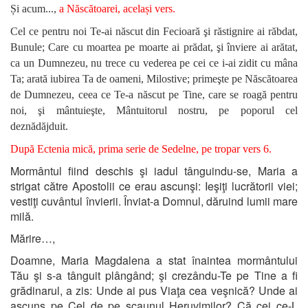
Și acum...,
a Născătoarei, același vers.
Cel ce pentru noi Te-ai născut din Fecioară şi răstignire ai răbdat,
Bunule; Care cu moartea pe moarte ai prădat, şi înviere ai arătat,
ca un Dumnezeu, nu trece cu vederea pe cei ce i-ai zidit cu mâna
Ta; arată iubirea Ta de oameni, Milostive; primeşte pe Născătoarea
de Dumnezeu, ceea ce Te-a născut pe Tine, care se roagă pentru
noi, şi mântuieşte, Mântuitorul nostru, pe poporul cel
deznădăjduit.
După Ectenia mică,
prima serie de Sedelne, pe tropar vers 6.
Mormântul fiind deschis şi iadul tânguindu-se, Maria a
strigat către Apostolii ce erau ascunşi: Ieşiţi lucrătorii viei;
vestiţi cuvântul învierii. Înviat-a Domnul, dăruind lumii mare
milă.
Mărire…,
Doamne, Maria Magdalena a stat înaintea mormântului
Tău şi s-a tânguit plângând; şi crezându-Te pe Tine a fi
grădinarul, a zis: Unde ai pus Viaţa cea veşnică? Unde ai
ascuns pe Cel de pe scaunul Heruvimilor? Că cei ce-L