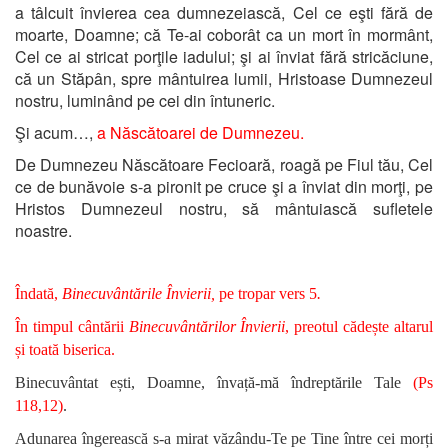
a tâlcuit învierea cea dumnezeiască, Cel ce eşti fără de
moarte, Doamne; că Te-ai coborât ca un mort în mormânt,
Cel ce ai stricat porţile iadului; şi ai înviat fără stricăciune,
că un Stăpân, spre mântuirea lumii, Hristoase Dumnezeul
nostru, luminând pe cei din întuneric.
Şi acum…,
a Născătoarei de Dumnezeu.
De Dumnezeu Născătoare Fecioară, roagă pe Fiul tău, Cel
ce de bunăvoie s-a pironit pe cruce şi a înviat din morţi, pe
Hristos Dumnezeul nostru, să mântuiască sufletele
noastre.
Îndată,
Binecuvântările Învierii,
pe tropar vers 5
.
În timpul cântării
Binecuvântărilor Învierii
, preotul cădește altarul
și toată biserica.
Binecuvântat ești, Doamne, învață-mă îndreptările Tale
(Ps
118,12)
.
Adunarea îngerească s-a mirat văzându-Te pe Tine între cei morți