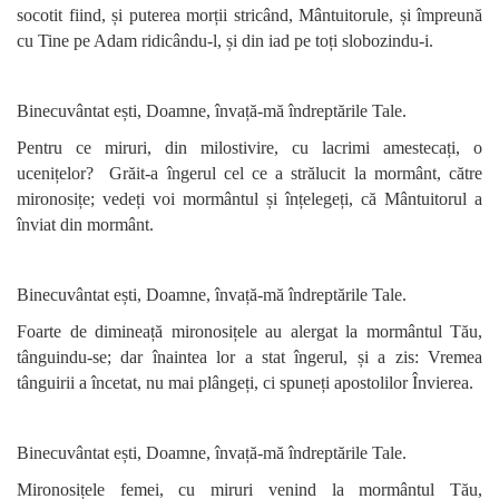
socotit fiind, și puterea morții stricând, Mântuitorule, și împreună
cu Tine pe Adam ridicându-l, și din iad pe toți slobozindu-i.
Binecuvântat ești, Doamne, învață-mă îndreptările Tale.
Pentru ce miruri, din milostivire, cu lacrimi amestecați, o
ucenițelor? Grăit-a îngerul cel ce a strălucit la mormânt, către
mironosițe; vedeți voi mormântul și înțelegeți, că Mântuitorul a
înviat din mormânt.
Binecuvântat ești, Doamne, învață-mă îndreptările Tale.
Foarte de dimineață mironosițele au alergat la mormântul Tău,
tânguindu-se; dar înaintea lor a stat îngerul, și a zis: Vremea
tânguirii a încetat, nu mai plângeți, ci spuneți apostolilor Învierea.
Binecuvântat ești, Doamne, învață-mă îndreptările Tale.
Mironosițele femei, cu miruri venind la mormântul Tău,