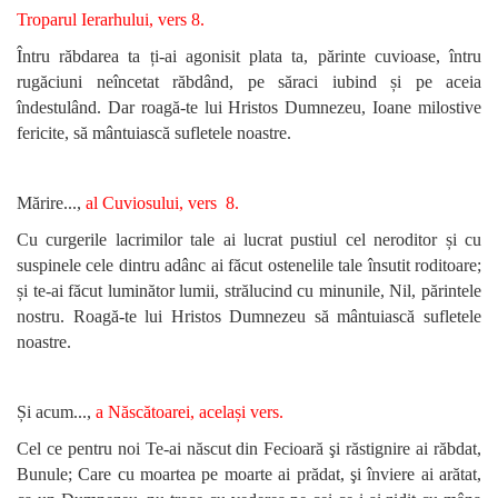
Troparul Ierarhului, vers 8.
Întru răbdarea ta ți-ai agonisit plata ta, părinte cuvioase, întru
rugăciuni neîncetat răbdând, pe săraci iubind și pe aceia
îndestulând. Dar roagă-te lui Hristos Dumnezeu, Ioane milostive
fericite, să mântuiască sufletele noastre.
Mărire...,
al Cuviosului, vers 8.
Cu curgerile lacrimilor tale ai lucrat pustiul cel neroditor și cu
suspinele cele dintru adânc ai făcut ostenelile tale însutit roditoare;
și te-ai făcut luminător lumii, strălucind cu minunile, Nil, părintele
nostru. Roagă-te lui Hristos Dumnezeu să mântuiască sufletele
noastre.
Și acum...,
a Născătoarei, același vers.
Cel ce pentru noi Te-ai născut din Fecioară şi răstignire ai răbdat,
Bunule; Care cu moartea pe moarte ai prădat, şi înviere ai arătat,