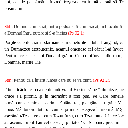
noi, cei de pe pământ, învredniceşte-ne cu inimă curată să Te
preamărim.
Stih:
Domnul a împărăţit întru podoabă S-a îmbrăcat; îmbrăcatu-S-
a Domnul întru putere şi S-a încins
(Ps 92,1).
Porţile cele de aramă sfărmând şi încuietorile iadului frângând, ca
un Dumnezeu atotputernic, neamul omenesc cel căzut l-ai înviat.
Pentru aceasta, şi noi lăudând grăim: Cel ce ai înviat din morţi,
Doamne, mărire Ție.
Stih:
Pentru că a întărit lumea care nu se va clinti
(Ps 92,2).
Din stricăciunea cea de demult vrând Hristos să ne îndrepteze, pe
cruce s-a pironit, şi în mormânt a fost pus. Pe Care femeile
purtătoare de mir cu lacrimi căutându-L, plângând au grăit: Vai
nouă, Mântuitorul tuturor, cum ai primit a Te aşeza în mormânt? Şi
aşezându-Te cu voia, cum Te-au furat, cum Te-ai mutat? In ce loc
au ascuns trupul Tău cel de viaţa purtător? Ci Stăpâne. precum ai