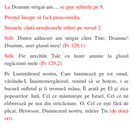
La
Doamne strigat-am...,
se pun stihirile pe 8
.
Preotul începe să facă proscomidia.
Stranele cântă următoarele stihiri pe versul 2.
Stih:
Dintru adâncuri am strigat către Tine; Doamne!
Doamne, auzi glasul meu!
(Ps 129,1).
Stih:
Fie urechile Tale cu luare aminte la glasul
rugăciunii mele
(Ps 129,2)
.
Pe Luminătorul nostru, Care luminează pe tot omul,
văzându-L Înaintemergătorul, venind să se boteze, i se
bucură sufletul și îi tremură mâna; Îl arată pe El și zice
popoarelor: Iată, Cel ce mântuiește pe Israel, Cel ce ne
eliberează pe noi din stricăciune. O, Cel ce ești fără de
păcat, Hristoase, Dumnezeul nostru, mărire Ție
(de două
ori)
.