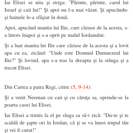
Iar Elisei se uita şi striga: "Părinte, părinte, carul lui
Israel şi caii lui!" Şi apoi nu l-a mai văzut. Şi apucându-
şi hainele le-a sfâşiat în două.
Apoi, apucând mantia lui Ilie, care căzuse de la acesta, s-
a întors înapoi şi s-a oprit pe malul Iordanului.
Şi a luat mantia lui Ilie care căzuse de la acesta şi a lovit
apa cu ea, zicând: "Unde este Domnul Dumnezeul lui
Ilie?" Şi lovind, apa s-a tras la dreapta şi la stânga şi a
trecut Elisei.
Din Cartea a patra Regi, citire
(5, 9-14)
:
Şi a venit Neeman cu caii şi cu căruţa sa, oprindu-se la
poarta casei lui Elisei.
Iar Elisei a trimis la el pe sluga sa să-i zică: "Du-te şi te
scaldă de şapte ori în Iordan, că ţi se va înnoi trupul tău
şi vei fi curat!"