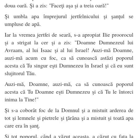
doua oară. Şi a zis: "Faceţi aşa şi a treia oară!"
Şi umbla apa împrejurul jertfelnicului şi şanţul se
umpluse de apă.
Iar la vremea jertfei de seară, s-a apropiat Ilie proorocul
şi a strigat la cer şi a zis: "Doamne Dumnezeul lui
Avraam, al lui Isaac şi al lui Israel! Auzi-mă Doamne,
auzi-mă acum cu foc, ca să cunoască astăzi poporul
acesta că Tu singur eşti Dumnezeu în Israel şi că eu sunt
slujitorul Tău.
Auzi-mă, Doamne, auzi-mă, ca să cunoască poporul
acesta că Tu Doamne eşti Dumnezeu şi că Tu le întorci
inima la Tine!"
Și s-a coborât foc de la Domnul şi a mistuit arderea de
tot şi lemnele şi pietrele şi ţărâna şi a mistuit şi toată apa
care era în şanţ.
Şi tot poporul, când a văzut aceasta, a căzut cu faţa la