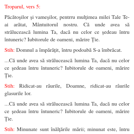
Troparul, vers 5:
Păcătoșilor și vameșilor, pentrru mulțimea milei Tale Te-
ai arătat, Mântuitorul nostru. Că unde avea să
strălucească lumina Ta, dacă nu celor ce ședeau întru
întuneric? Iubitorule de oameni, mărire Ție.
Stih:
Domnul a împărățit, întru podoabă S-a îmbrăcat.
...Că unde avea să strălucească lumina Ta, dacă nu celor
ce ședeau întru întuneric? Iubitorule de oameni, mărire
Ție.
Stih:
Ridicat-au râurile, Doamne, ridicat-au râurile
glasurile lor.
...Că unde avea să strălucească lumina Ta, dacă nu celor
ce ședeau întru întuneric? Iubitorule de oameni, mărire
Ție.
Stih:
Minunate sunt înălțările mării; minunat este, întru