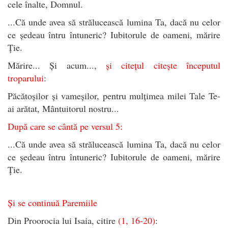
cele înalte, Domnul.
...Că unde avea să strălucească lumina Ta, dacă nu celor
ce ședeau întru întuneric? Iubitorule de oameni, mărire
Ție.
Mărire... Și acum...,
și citețul citește începutul
troparului
:
Păcătoșilor și vameșilor, pentru mulțimea milei Tale Te-
ai arătat, Mântuitorul nostru...
După care se cântă pe versul 5:
...Că unde avea să strălucească lumina Ta, dacă nu celor
ce ședeau întru întuneric? Iubitorule de oameni, mărire
Ție.
Și se continuă Paremiile
Din Proorocia lui Isaia, citire
(1, 16-20)
: