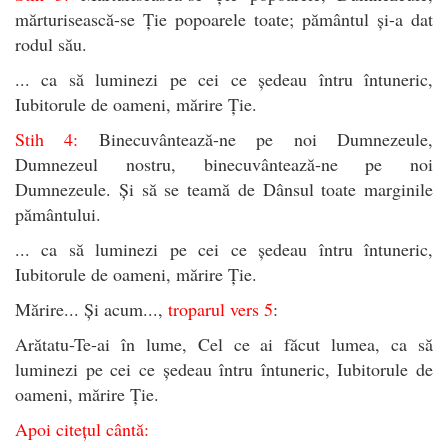
mărturisească-se Ție popoarele toate; pământul și-a dat
rodul său.
... ca să luminezi pe cei ce ședeau întru întuneric,
Iubitorule de oameni, mărire Ție.
Stih 4:
Binecuvântează-ne pe noi Dumnezeule,
Dumnezeul nostru, binecuvântează-ne pe noi
Dumnezeule. Și să se teamă de Dânsul toate marginile
pământului.
... ca să luminezi pe cei ce ședeau întru întuneric,
Iubitorule de oameni, mărire Ție.
Mărire... Și acum...,
troparul vers 5
:
Arătatu-Te-ai în lume, Cel ce ai făcut lumea, ca să
luminezi pe cei ce ședeau întru întuneric, Iubitorule de
oameni, mărire Ție.
Apoi citețul cântă: