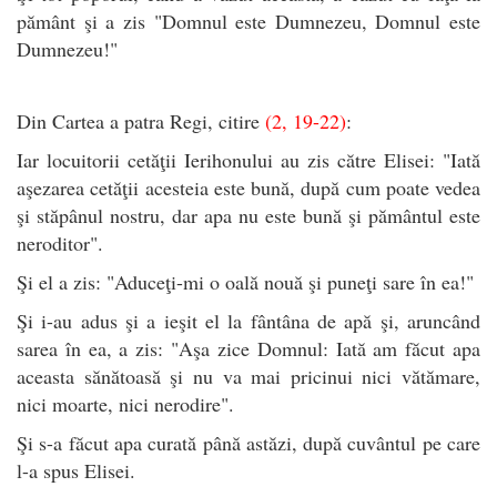
pământ şi a zis "Domnul este Dumnezeu, Domnul este
Dumnezeu!"
Din Cartea a patra Regi, citire
(2, 19-22)
:
Iar locuitorii cetăţii Ierihonului au zis către Elisei: "Iată
aşezarea cetăţii acesteia este bună, după cum poate vedea
şi stăpânul nostru, dar apa nu este bună şi pământul este
neroditor".
Şi el a zis: "Aduceţi-mi o oală nouă şi puneţi sare în ea!"
Şi i-au adus şi a ieşit el la fântâna de apă şi, aruncând
sarea în ea, a zis: "Aşa zice Domnul: Iată am făcut apa
aceasta sănătoasă şi nu va mai pricinui nici vătămare,
nici moarte, nici nerodire".
Şi s-a făcut apa curată până astăzi, după cuvântul pe care
l-a spus Elisei.