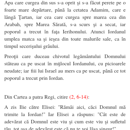
Apa care curgea din sus s-a oprit şi s-a făcut perete pe o
foarte mare depărtare, până la cetatea Adamim, care e
lângă Ţartan, iar cea care curgea spre marea cea din
Arabah, spre Marea Sărată, s-a scurs şi a secat, iar
poporul a trecut în fața Ierihonului. Atunci Iordanul
umplea matca sa şi ieşea din toate malurile sale, ca în
timpul secerişului grâului.
Preoţii care duceau chivotul legământului Domnului
stăteau ca pe uscat în mijlocul Iordanului, cu picioarele
neudate; iar fiii lui Israel au mers ca pe uscat, până ce tot
poporul a trecut prin Iordan.
Din Cartea a patra Regi, citire
(2, 6-14)
:
A zis Ilie către Elisei: "Rămâi aici, căci Domnul mă
trimite la Iordan!" Iar Elisei a răspuns: "Cât este de
adevărat că Domnul este viu şi cum este viu şi sufletul
tău, tot aşa de adevărat este că nu te voi lăsa singur!"