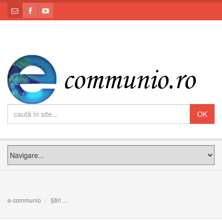
e-communio
Știri
Vecernia și Utrenia la Sărbătoarea Botezului Domnului