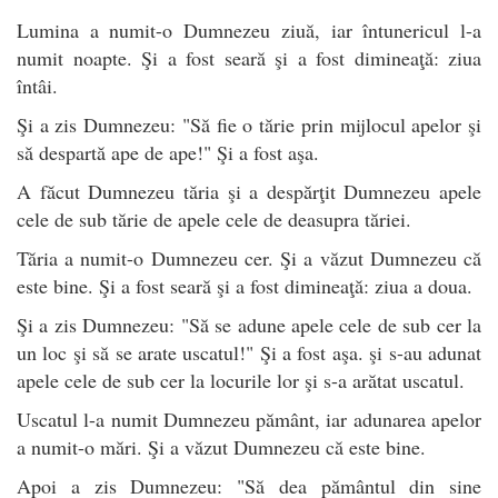
Lumina a numit-o Dumnezeu ziuă, iar întunericul l-a
numit noapte. Şi a fost seară şi a fost dimineaţă: ziua
întâi.
Şi a zis Dumnezeu: "Să fie o tărie prin mijlocul apelor şi
să despartă ape de ape!" Şi a fost aşa.
A făcut Dumnezeu tăria şi a despărţit Dumnezeu apele
cele de sub tărie de apele cele de deasupra tăriei.
Tăria a numit-o Dumnezeu cer. Şi a văzut Dumnezeu că
este bine. Şi a fost seară şi a fost dimineaţă: ziua a doua.
Şi a zis Dumnezeu: "Să se adune apele cele de sub cer la
un loc şi să se arate uscatul!" Şi a fost aşa. şi s-au adunat
apele cele de sub cer la locurile lor şi s-a arătat uscatul.
Uscatul l-a numit Dumnezeu pământ, iar adunarea apelor
a numit-o mări. Şi a văzut Dumnezeu că este bine.
Apoi a zis Dumnezeu: "Să dea pământul din sine