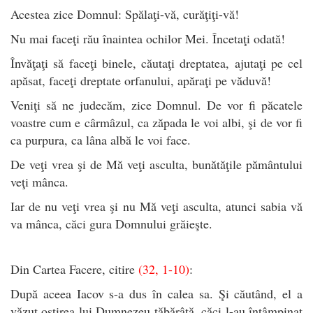
Acestea zice Domnul: Spălaţi-vă, curăţiţi-vă!
Nu mai faceţi rău înaintea ochilor Mei. Încetaţi odată!
Învăţaţi să faceţi binele, căutaţi dreptatea, ajutaţi pe cel
apăsat, faceţi dreptate orfanului, apăraţi pe văduvă!
Veniţi să ne judecăm, zice Domnul. De vor fi păcatele
voastre cum e cârmâzul, ca zăpada le voi albi, şi de vor fi
ca purpura, ca lâna albă le voi face.
De veţi vrea şi de Mă veţi asculta, bunătăţile pământului
veţi mânca.
Iar de nu veţi vrea şi nu Mă veţi asculta, atunci sabia vă
va mânca, căci gura Domnului grăieşte.
Din Cartea Facere, citire
(32, 1-10)
:
După aceea Iacov s-a dus în calea sa. Şi căutând, el a
văzut oştirea lui Dumnezeu tăbărâtă, căci l-au întâmpinat