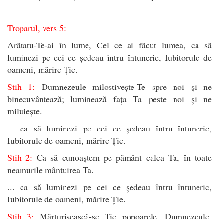
Troparul, vers 5:
Arătatu-Te-ai în lume, Cel ce ai făcut lumea, ca să
luminezi pe cei ce ședeau întru întuneric, Iubitorule de
oameni, mărire Ție.
Stih 1:
Dumnezeule milostivește-Te spre noi și ne
binecuvântează; luminează fața Ta peste noi și ne
miluiește.
... ca să luminezi pe cei ce ședeau întru întuneric,
Iubitorule de oameni, mărire Ție.
Stih 2:
Ca să cunoaștem pe pământ calea Ta, în toate
neamurile mântuirea Ta.
... ca să luminezi pe cei ce ședeau întru întuneric,
Iubitorule de oameni, mărire Ție.
Stih 3:
Mărturisească-se Ție popoarele, Dumnezeule,