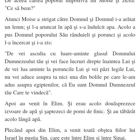
"Ce să bem?"
Atunci Moise a strigat către Domnul şi Domnul i-a arătat
un lemn; şi l-a aruncat în apă şi s-a îndulcit apa. Acolo a
pus Domnul poporului Său rânduieli şi porunci şi acolo
l-a încercat şi i-a zis:
"De vei asculta cu luare-aminte glasul Domnului
Dumnezeului tău şi vei face lucruri drepte înaintea Lui şi
de vei lua aminte la poruncile Lui şi vei păzi legile Lui,
nu voi aduce asupra ta nici una din bolile pe care le-am
adus asupra egiptenilor, că Eu sunt Domnul Dumnezeul
tău Care te vindecă".
Apoi au venit în Elim. Şi erau acolo douăsprezece
izvoare de apă şi şaptezeci de pomi de finic. Şi au tăbărât
acolo lângă apă.
Plecând apoi din Elim, a venit toată obştea fiilor lui
Israel în pustia Sin, care este între Elim şi între Sinai.