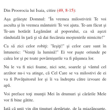
Din Proorocia lui Isaia, citire
(49, 8-15)
:
Aşa grăieşte Domnul: "În vremea milostivirii Te voi
asculta şi în vremea mântuirii Te voi ajuta. Te-am făcut şi
Te-am hotărât Legământ al poporului, ca să aşezi
rânduială în ţară şi să dai fiecăruia moştenirile nimicite!"
Ca să zici celor robiţi: "Ieşiţi!" şi celor care sunt în
întuneric: "Veniţi la lumină!" Ei vor paşte oriunde pe
calea lor şi pe toate povârnişurile va fi păşunea lor.
Nu le va fi nici foame, nici sete, soarele şi vântul cel
arzător nu-i va atinge, că Cel Care se va milostivi de ei
va fi Povăţuitorul lor şi îi va îndrepta către izvoare de
apă.
Voi preface toţi munţii Mei în drumuri şi cărările Mele
vor fi bine gătite.
Iată că unii vin din ţinuturi depărtate, de la miazănoapte,