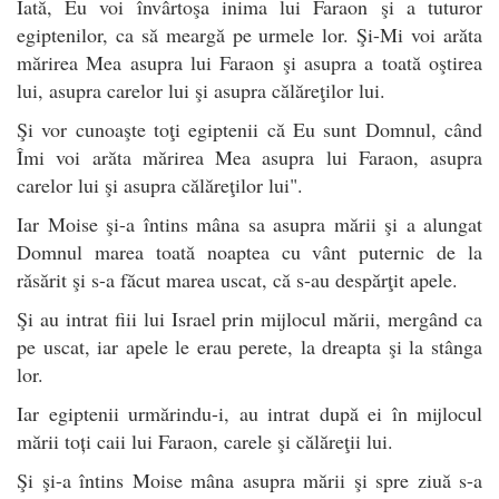
Iată, Eu voi învârtoşa inima lui Faraon şi a tuturor
egiptenilor, ca să meargă pe urmele lor. Şi-Mi voi arăta
mărirea Mea asupra lui Faraon şi asupra a toată oştirea
lui, asupra carelor lui şi asupra călăreţilor lui.
Şi vor cunoaşte toţi egiptenii că Eu sunt Domnul, când
Îmi voi arăta mărirea Mea asupra lui Faraon, asupra
carelor lui şi asupra călăreţilor lui".
Iar Moise şi-a întins mâna sa asupra mării şi a alungat
Domnul marea toată noaptea cu vânt puternic de la
răsărit şi s-a făcut marea uscat, că s-au despărţit apele.
Şi au intrat fiii lui Israel prin mijlocul mării, mergând ca
pe uscat, iar apele le erau perete, la dreapta şi la stânga
lor.
Iar egiptenii urmărindu-i, au intrat după ei în mijlocul
mării toți caii lui Faraon, carele şi călăreţii lui.
Şi şi-a întins Moise mâna asupra mării şi spre ziuă s-a