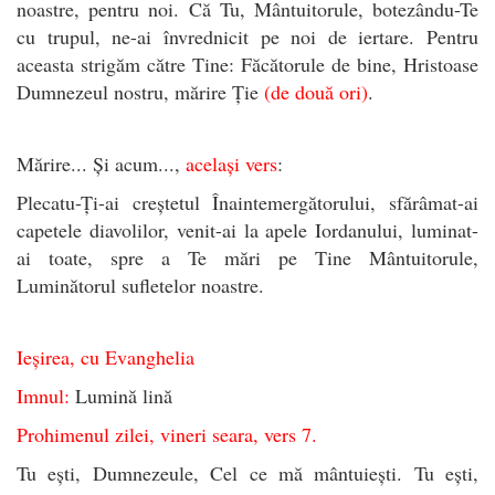
noastre, pentru noi. Că Tu, Mântuitorule, botezându-Te
cu trupul, ne-ai învrednicit pe noi de iertare. Pentru
aceasta strigăm către Tine: Făcătorule de bine, Hristoase
Dumnezeul nostru, mărire Ție
(de două ori)
.
Mărire... Și acum...,
același vers
:
Plecatu-Ți-ai creștetul Înaintemergătorului, sfărâmat-ai
capetele diavolilor, venit-ai la apele Iordanului, luminat-
ai toate, spre a Te mări pe Tine Mântuitorule,
Luminătorul sufletelor noastre.
Ieșirea, cu Evanghelia
Imnul:
Lumină lină
Prohimenul zilei, vineri seara, vers 7.
Tu ești, Dumnezeule, Cel ce mă mântuiești. Tu ești,