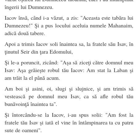
îngerii lui Dumnezeu.
Iacov însă, când i-a văzut, a zis: "Aceasta este tabăra lui
Dumnezeu!" Şi a pus locului aceluia numele Mahanaim,
adică două tabere.
Apoi a trimis Iacov soli înaintea sa, la fratele său Isav, în
ţinutul Seir din ţara Edomului,
Şi le-a poruncit, zicând: "Aşa să ziceţi către domnul meu
Isav: Aşa grăieşte robul tău Iacov: Am stat la Laban şi
am trăit la el până acum.
Am boi şi asini, oi, slugi şi slujnice, şi am trimis să
vestească pe domnul meu Isav, ca să afle robul tău
bunăvoinţă înaintea ta".
Şi întorcându-se la Iacov, i-au spus solii: "Am fost la
fratele tău Isav şi iată el vine în întâmpinarea ta cu patru
sute de oameni".