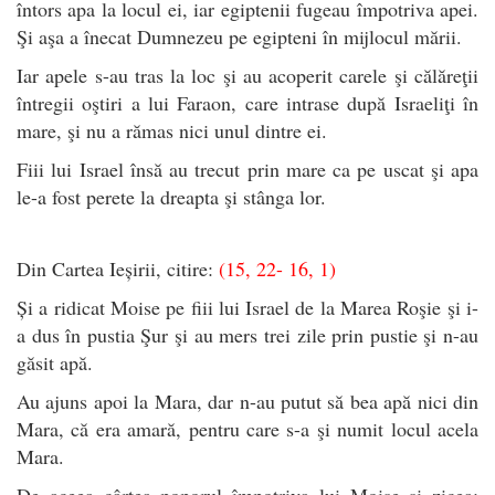
întors apa la locul ei, iar egiptenii fugeau împotriva apei.
Şi aşa a înecat Dumnezeu pe egipteni în mijlocul mării.
Iar apele s-au tras la loc şi au acoperit carele şi călăreţii
întregii oştiri a lui Faraon, care intrase după Israeliţi în
mare, şi nu a rămas nici unul dintre ei.
Fiii lui Israel însă au trecut prin mare ca pe uscat şi apa
le-a fost perete la dreapta şi stânga lor.
Din Cartea Ieșirii, citire:
(15, 22- 16, 1)
Și a ridicat Moise pe fiii lui Israel de la Marea Roşie şi i-
a dus în pustia Şur şi au mers trei zile prin pustie şi n-au
găsit apă.
Au ajuns apoi la Mara, dar n-au putut să bea apă nici din
Mara, că era amară, pentru care s-a şi numit locul acela
Mara.
De aceea cârtea poporul împotriva lui Moise şi zicea: