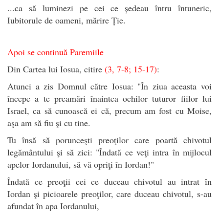
...ca să luminezi pe cei ce ședeau întru întuneric,
Iubitorule de oameni, mărire Ție.
Apoi se continuă Paremiile
Din Cartea lui Iosua, citire
(3, 7-8; 15-17)
:
Atunci a zis Domnul către Iosua: "În ziua aceasta voi
începe a te preamări înaintea ochilor tuturor fiilor lui
Israel, ca să cunoască ei că, precum am fost cu Moise,
aşa am să fiu şi cu tine.
Tu însă să porunceşti preoţilor care poartă chivotul
legământului şi să zici: "Îndată ce veţi intra în mijlocul
apelor Iordanului, să vă opriţi în Iordan!"
Îndată ce preoţii cei ce duceau chivotul au intrat în
Iordan şi picioarele preoţilor, care duceau chivotul, s-au
afundat în apa Iordanului,