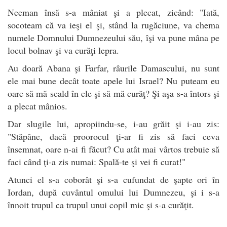
Neeman însă s-a mâniat şi a plecat, zicând: "Iată,
socoteam că va ieşi el şi, stând la rugăciune, va chema
numele Domnului Dumnezeului său, îşi va pune mâna pe
locul bolnav şi va curăţi lepra.
Au doară Abana şi Farfar, râurile Damascului, nu sunt
ele mai bune decât toate apele lui Israel? Nu puteam eu
oare să mă scald în ele şi să mă curăţ? Şi aşa s-a întors şi
a plecat mânios.
Dar slugile lui, apropiindu-se, i-au grăit şi i-au zis:
"Stăpâne, dacă proorocul ţi-ar fi zis să faci ceva
însemnat, oare n-ai fi făcut? Cu atât mai vârtos trebuie să
faci când ţi-a zis numai: Spală-te şi vei fi curat!"
Atunci el s-a coborât şi s-a cufundat de şapte ori în
Iordan, după cuvântul omului lui Dumnezeu, şi i s-a
înnoit trupul ca trupul unui copil mic şi s-a curăţit.