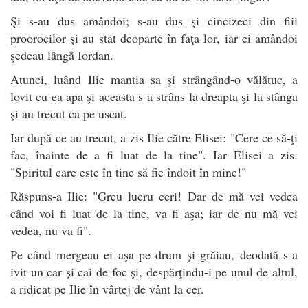
Şi s-au dus amândoi; s-au dus şi cincizeci din fiii
proorocilor şi au stat deoparte în faţa lor, iar ei amândoi
şedeau lângă Iordan.
Atunci, luând Ilie mantia sa şi strângând-o vălătuc, a
lovit cu ea apa şi aceasta s-a strâns la dreapta şi la stânga
şi au trecut ca pe uscat.
Iar după ce au trecut, a zis Ilie către Elisei: "Cere ce să-ţi
fac, înainte de a fi luat de la tine". Iar Elisei a zis:
"Spiritul care este în tine să fie îndoit în mine!"
Răspuns-a Ilie: "Greu lucru ceri! Dar de mă vei vedea
când voi fi luat de la tine, va fi aşa; iar de nu mă vei
vedea, nu va fi".
Pe când mergeau ei aşa pe drum şi grăiau, deodată s-a
ivit un car şi cai de foc şi, despărţindu-i pe unul de altul,
a ridicat pe Ilie în vârtej de vânt la cer.