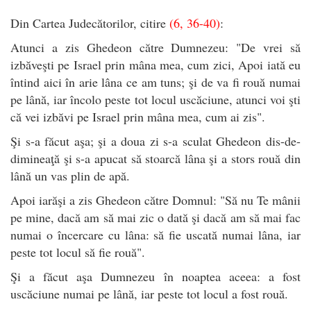
Din Cartea Judecătorilor, citire
(6, 36-40)
:
Atunci a zis Ghedeon către Dumnezeu: "De vrei să
izbăveşti pe Israel prin mâna mea, cum zici, Apoi iată eu
întind aici în arie lâna ce am tuns; şi de va fi rouă numai
pe lână, iar încolo peste tot locul uscăciune, atunci voi şti
că vei izbăvi pe Israel prin mâna mea, cum ai zis".
Şi s-a făcut aşa; şi a doua zi s-a sculat Ghedeon dis-de-
dimineaţă şi s-a apucat să stoarcă lâna şi a stors rouă din
lână un vas plin de apă.
Apoi iarăşi a zis Ghedeon către Domnul: "Să nu Te mânii
pe mine, dacă am să mai zic o dată şi dacă am să mai fac
numai o încercare cu lâna: să fie uscată numai lâna, iar
peste tot locul să fie rouă".
Şi a făcut aşa Dumnezeu în noaptea aceea: a fost
uscăciune numai pe lână, iar peste tot locul a fost rouă.