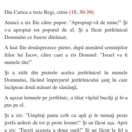
Din Cartea a treia Regi, citire
(18, 30-39)
:
Atunci a zis Ilie către popor: "Apropiaţi-vă de mine!" Şi
s-a apropiat tot poporul de el. Şi a făcut jertfelnicul
Domnului ce fusese dărâmat;
A luat Ilie douăsprezece pietre, după numărul seminţiilor
fiilor lui Iacov, către care a zis Domnul: "Israel va fi
numele tău!"
Şi a zidit din pietrele acelea jertfelnicul în numele
Domnului, făcând împrejurul jertfelnicului şanţ în care
încăpeau două măsuri de sămânţă,
A aşezat lemnele pe jertfelnic, a tăiat viţelul bucăţi şi le-a
pus pe el.
Şi a zis: "Umpleţi patru cofe cu apă şi le turnaţi peste
jertfa arderii de tot şi peste lemne!" Şi au făcut aşa. Apoi
a zis: "Faceţi aceasta a doua oară!" Şi au făcut la fel a