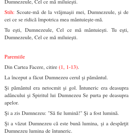
Dumnezeule, Cel ce mă miluiești.
Stih:
Scoate-mă de la vrăjmașii mei, Dumnezeule, și de
cei ce se ridică împotrica mea mântuiește-mă.
Tu ești, Dumnezeule, Cel ce mă mântuiești. Tu ești,
Dumnezeule, Cel ce mă miluiești.
Paremiile
Din Cartea Facere, citire
(1, 1-13)
.
La început a făcut Dumnezeu cerul şi pământul.
Şi pământul era netocmit şi gol. Întuneric era deasupra
adâncului şi Spiritul lui Dumnezeu Se purta pe deasupra
apelor.
Şi a zis Dumnezeu: "Să fie lumină!" Şi a fost lumină.
Şi a văzut Dumnezeu că este bună lumina, şi a despărţit
Dumnezeu lumina de întuneric.