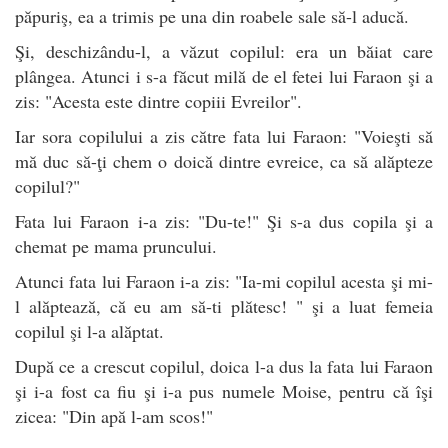
păpuriş, ea a trimis pe una din roabele sale să-l aducă.
Şi, deschizându-l, a văzut copilul: era un băiat care
plângea. Atunci i s-a făcut milă de el fetei lui Faraon şi a
zis: "Acesta este dintre copiii Evreilor".
Iar sora copilului a zis către fata lui Faraon: "Voieşti să
mă duc să-ţi chem o doică dintre evreice, ca să alăpteze
copilul?"
Fata lui Faraon i-a zis: "Du-te!" Şi s-a dus copila şi a
chemat pe mama pruncului.
Atunci fata lui Faraon i-a zis: "Ia-mi copilul acesta şi mi-
l alăptează, că eu am să-ti plătesc! " şi a luat femeia
copilul şi l-a alăptat.
După ce a crescut copilul, doica l-a dus la fata lui Faraon
şi i-a fost ca fiu şi i-a pus numele Moise, pentru că îşi
zicea: "Din apă l-am scos!"