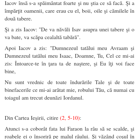
Iacov însă s-a spăimântat foarte şi nu ştia ce să facă. Şi a
împărţit oamenii, care erau cu el, boii, oile şi cămilele în
două tabere.
Şi a zis Iacov: "De va năvăli Isav asupra unei tabere şi o
va bate, va scăpa cealaltă tabără".
Apoi Iacov a zis: "Dumnezeul tatălui meu Avraam şi
Dumnezeul tatălui meu Isaac, Doamne, Tu, Cel ce mi-ai
zis: Întoarce-te în ţara ta de naştere, şi Eu îţi voi face
bine,
Nu sunt vrednic de toate îndurările Tale şi de toate
binefacerile ce mi-ai arătat mie, robului Tău, că numai cu
toiagul am trecut deunăzi Iordanul.
Din Cartea Ieșirii, citire
(2, 5-10)
:
Atunci s-a coborât fata lui Faraon la râu să se scalde, şi
roabele ei o însoriră pe malul râului. Şi văzând coşul în