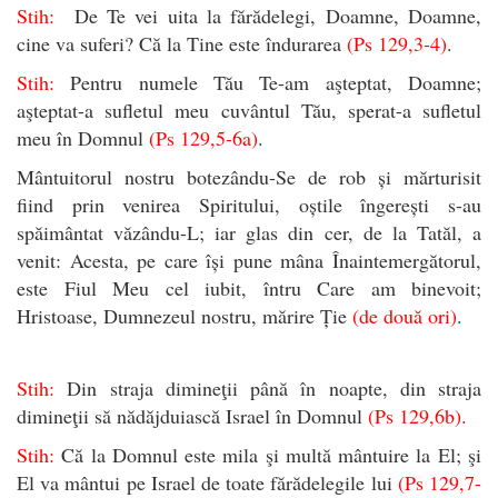
Stih:
De Te vei uita la fărădelegi, Doamne, Doamne,
cine va suferi? Că la Tine este îndurarea
(Ps 129,3-4)
.
Stih:
Pentru numele Tău Te-am aşteptat, Doamne;
aşteptat-a sufletul meu cuvântul Tău, sperat-a sufletul
meu în Domnul
(Ps 129,5-6a)
.
Mântuitorul nostru botezându-Se de rob și mărturisit
fiind prin venirea Spiritului, oștile îngerești s-au
spăimântat văzându-L; iar glas din cer, de la Tatăl, a
venit: Acesta, pe care își pune mâna Înaintemergătorul,
este Fiul Meu cel iubit, întru Care am binevoit;
Hristoase, Dumnezeul nostru, mărire Ție
(de două ori)
.
Stih:
Din straja dimineţii până în noapte, din straja
dimineţii să nădăjduiască Israel în Domnul
(Ps 129,6b).
Stih:
Că la Domnul este mila şi multă mântuire la El; şi
El va mântui pe Israel de toate fărădelegile lui
(Ps 129,7-