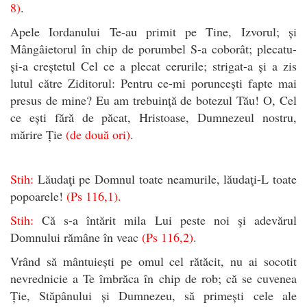
8)
.
Apele Iordanului Te-au primit pe Tine, Izvorul; și
Mângâietorul în chip de porumbel S-a coborât; plecatu-
și-a creștetul Cel ce a plecat cerurile; strigat-a și a zis
lutul către Ziditorul: Pentru ce-mi poruncești fapte mai
presus de mine? Eu am trebuință de botezul Tău! O, Cel
ce ești fără de păcat, Hristoase, Dumnezeul nostru,
mărire Ție
(de două ori)
.
Stih:
Lăudaţi pe Domnul toate neamurile, lăudaţi-L toate
popoarele!
(Ps 116,1).
Stih:
Că s-a întărit mila Lui peste noi şi adevărul
Domnului rămâne în veac
(Ps 116,2)
.
Vrând să mântuiești pe omul cel rătăcit, nu ai socotit
nevrednicie a Te îmbrăca în chip de rob; că se cuvenea
Ție, Stăpânului și Dumnezeu, să primești cele ale