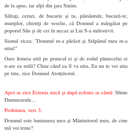
de la apus, iar alţii din ţara Sinim.
Săltaţi, ceruri, de bucurie şi tu, pământule, bucură-te;
munţilor, chiotiţi de veselie, că Domnul a mângâiat pe
poporul Său şi de cei în necaz ai Lui S-a milostivit.
Sionul zicea: "Domnul m-a părăsit şi Stăpânul meu m-a
uitat!"
Oare femeia uită pe pruncul ei şi de rodul pântecelui ei
n-are ea milă? Chiar când ea îl va uita, Eu nu te voi uita
pe tine, zice Domnul Atotțiitorul.
Apoi se zice Ectenia mică și după ecfonis se cântă:
Sfinte
Dumnezeule...
Prohimen, vers 3:
Domnul este luminarea mea și Mântuitorul meu, de cine
mă voi teme?