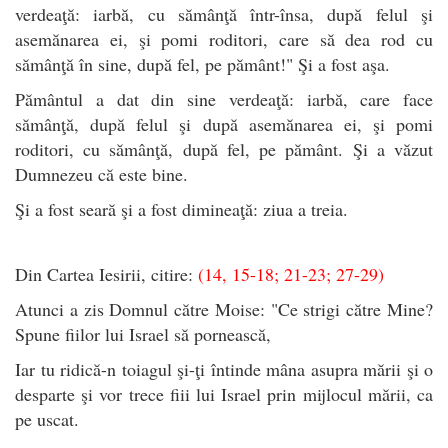
verdeaţă: iarbă, cu sămânţă într-însa, după felul şi
asemănarea ei, şi pomi roditori, care să dea rod cu
sămânţă în sine, după fel, pe pământ!" Şi a fost aşa.
Pământul a dat din sine verdeaţă: iarbă, care face
sămânţă, după felul şi după asemănarea ei, şi pomi
roditori, cu sămânţă, după fel, pe pământ. Şi a văzut
Dumnezeu că este bine.
Şi a fost seară şi a fost dimineaţă: ziua a treia.
Din Cartea Iesirii, citire:
(14, 15-18; 21-23; 27-29)
Atunci a zis Domnul către Moise: "Ce strigi către Mine?
Spune fiilor lui Israel să pornească,
Iar tu ridică-n toiagul şi-ţi întinde mâna asupra mării şi o
desparte şi vor trece fiii lui Israel prin mijlocul mării, ca
pe uscat.