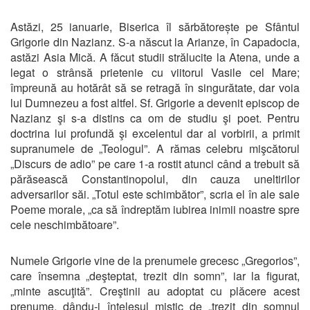
Astăzi, 25 ianuarie, Biserica îl sărbătorește pe Sfântul
Grigorie din Nazianz. S-a născut la Arianze, în Capadocia,
astăzi Asia Mică. A făcut studii strălucite la Atena, unde a
legat o strânsă prietenie cu viitorul Vasile cel Mare;
împreună au hotărât să se retragă în singurătate, dar voia
lui Dumnezeu a fost altfel. Sf. Grigorie a devenit episcop de
Nazianz şi s-a distins ca om de studiu şi poet. Pentru
doctrina lui profundă şi excelentul dar al vorbirii, a primit
supranumele de „Teologul”. A rămas celebru mişcătorul
„Discurs de adio” pe care 1-a rostit atunci când a trebuit să
părăsească Constantinopolul, din cauza uneltirilor
adversarilor săi. „Totul este schimbător”, scria el în ale sale
Poeme morale, „ca să îndreptăm iubirea inimii noastre spre
cele neschimbătoare”.
Numele Grigorie vine de la prenumele grecesc „Gregorios”,
care însemna „deşteptat, trezit din somn”, iar la figurat,
„minte ascuţită”. Creştinii au adoptat cu plăcere acest
prenume, dându-i înţelesul mistic de „trezit din somnul