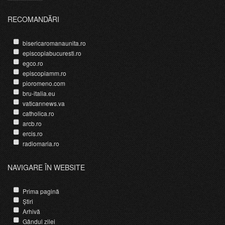
RECOMANDĂRI
bisericaromanaunita.ro
episcopiabucuresti.ro
egco.ro
episcopiamm.ro
pioromeno.com
bru-italia.eu
vaticannews.va
catholica.ro
arcb.ro
ercis.ro
radiomaria.ro
NAVIGARE ÎN WEBSITE
Prima pagină
Știri
Arhivă
Gândul zilei