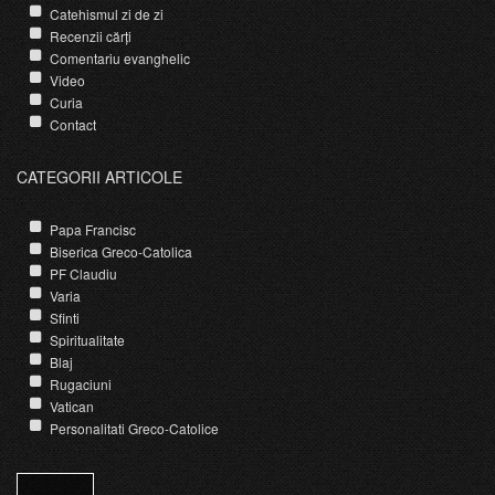
Catehismul zi de zi
Recenzii cărți
Comentariu evanghelic
Video
Curia
Contact
CATEGORII ARTICOLE
Papa Francisc
Biserica Greco-Catolica
PF Claudiu
Varia
Sfinti
Spiritualitate
Blaj
Rugaciuni
Vatican
Personalitati Greco-Catolice