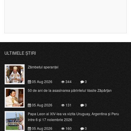
ULTIMELE ȘTIRI
Zâmbetul speranței
05 Aug 2026
344
0
50 de ani de la asasinarea părintelui Vasile Zăpârțan
05 Aug 2026
131
0
Papa Leon al XIV-lea va vizita Uruguay, Argentina și Peru
între 6 și 17 noiembrie 2026
05 Aug 2026
160
0