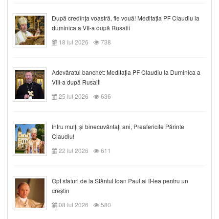
După credinţa voastră, fie vouă! Meditația PF Claudiu la
duminica a VII-a după Rusalii
18 Iul 2026
738
Adevăratul banchet: Meditația PF Claudiu la Duminica a
VIII-a după Rusalii
25 Iul 2026
636
Întru mulți și binecuvântați ani, Preafericite Părinte
Claudiu!
22 Iul 2026
611
Opt sfaturi de la Sfântul Ioan Paul al II-lea pentru un
creștin
08 Iul 2026
580