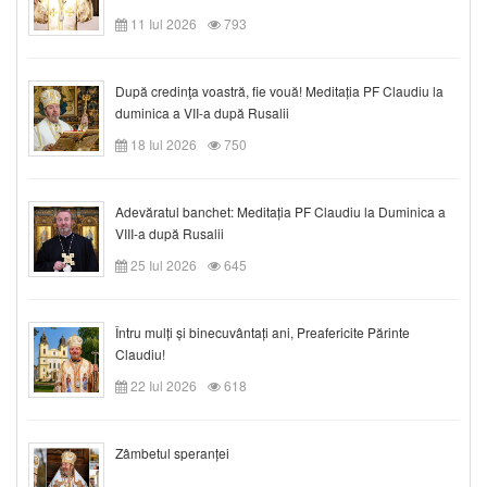
11 Iul 2026
793
După credinţa voastră, fie vouă! Meditația PF Claudiu la
duminica a VII-a după Rusalii
18 Iul 2026
750
Adevăratul banchet: Meditația PF Claudiu la Duminica a
VIII-a după Rusalii
25 Iul 2026
645
Întru mulți și binecuvântați ani, Preafericite Părinte
Claudiu!
22 Iul 2026
618
Zâmbetul speranței