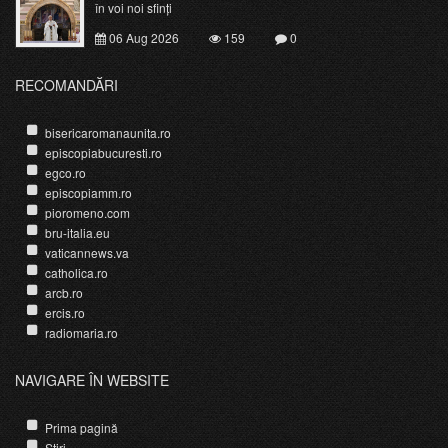
în voi noi sfinți
06 Aug 2026
159
0
RECOMANDĂRI
bisericaromanaunita.ro
episcopiabucuresti.ro
egco.ro
episcopiamm.ro
pioromeno.com
bru-italia.eu
vaticannews.va
catholica.ro
arcb.ro
ercis.ro
radiomaria.ro
NAVIGARE ÎN WEBSITE
Prima pagină
Știri