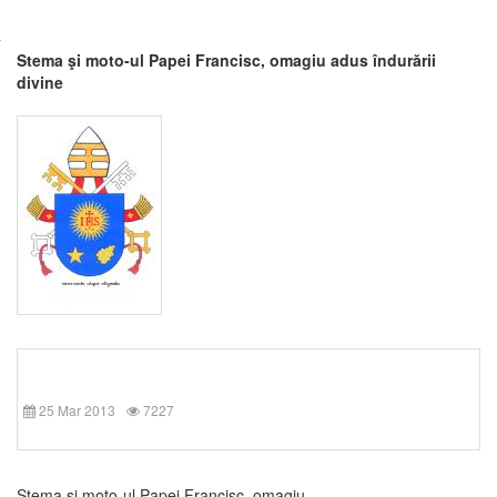
Stema şi moto-ul Papei Francisc, omagiu adus îndurării
divine
25 Mar 2013
7227
Stema şi moto-ul Papei Francisc, omagiu