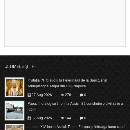
ULTIMELE ȘTIRI
Invitația PF Claudiu la Pelerinajul de la Sanctuarul
Arhiepiscopal Major din Cluj-Napoca
07 Aug 2026
278
0
Papa, în dialog cu tinerii la Assisi: Să construim o civilizație a
iubirii
07 Aug 2026
144
0
Leon al XIV-lea la Assisi: Tineri, Europa și întreaga lume caută