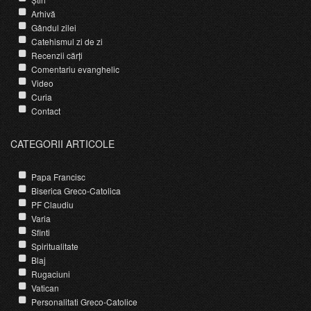
Arhivă
Gândul zilei
Catehismul zi de zi
Recenzii cărți
Comentariu evanghelic
Video
Curia
Contact
CATEGORII ARTICOLE
Papa Francisc
Biserica Greco-Catolica
PF Claudiu
Varia
Sfinti
Spiritualitate
Blaj
Rugaciuni
Vatican
Personalitati Greco-Catolice