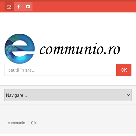
e-communio
Știri
Stema şi moto-ul Papei Francisc, omagiu adus îndurării 