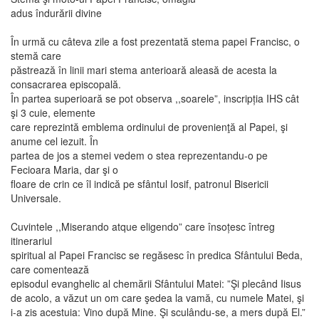
adus îndurării divine
În urmă cu câteva zile a fost prezentată stema papei Francisc, o
stemă care
păstrează în linii mari stema anterioară aleasă de acesta la
consacrarea episcopală.
În partea superioară se pot observa ,,soarele”, inscripția IHS cât
şi 3 cuie, elemente
care reprezintă emblema ordinului de provenienţă al Papei, şi
anume cel iezuit. În
partea de jos a stemei vedem o stea reprezentandu-o pe
Fecioara Maria, dar şi o
floare de crin ce îl indică pe sfântul Iosif, patronul Bisericii
Universale.
Cuvintele ,,Miserando atque eligendo” care însoțesc întreg
itinerariul
spiritual al Papei Francisc se regăsesc în predica Sfântului Beda,
care comentează
episodul evanghelic al chemării Sfântului Matei: ”Şi plecând Iisus
de acolo, a văzut un om care şedea la vamă, cu numele Matei, şi
i-a zis acestuia: Vino după Mine. Şi sculându-se, a mers după El.”