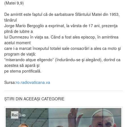
(Matei 9,9)
De amintit este faptul că de sarbatoare Sfântului Matei din 1953,
tânărul
Jorge Mario Bergoglio a exprimat, la vârsta de 17 ani, prezenţa
plină de iubire a
lui Dumnezeu în viaţa sa. Când a fost ales episcop, în amintirea
acelui moment
care i-a marcat începutul totalei sale consacrări a ales ca moto şi
program de viaţă:
”miserando atque eligendo” (îndurându-se şi alegând), dorind ca
acestea să apară şi
pe stema pontificală.
Sursa:
ro.radiovaticana.va
ȘTIRI DIN ACEEAȘI CATEGORIE