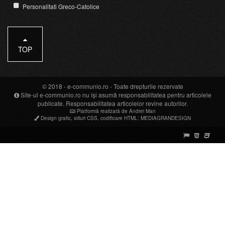
Personalitati Greco-Catolice
TOP
© 2018 -
e-communio.ro
- Toate drepturile rezervate
Site-ul e-communio.ro nu își asumă responsabilitatea pentru articolele
publicate. Responsabilitatea articolelor revine autorilor.
Platformă realizată de Andrei Man
Design grafic
,
stiluri CSS
,
codificare HTML
:
MEDIAGRANDESIGN