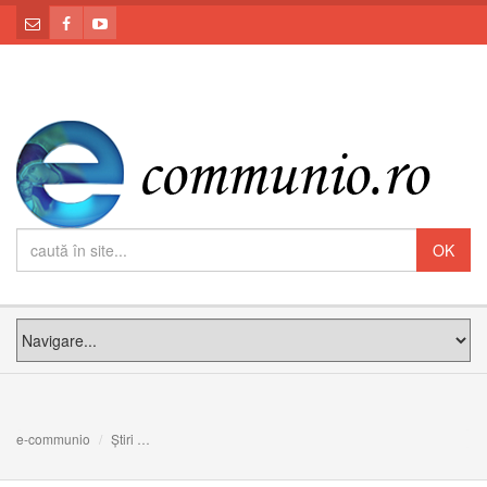
e-communio
Știri
Episcopii catolici din România în audiență la Papa Franc