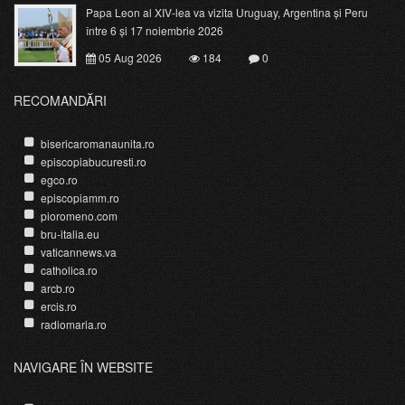
Papa Leon al XIV-lea va vizita Uruguay, Argentina și Peru
între 6 și 17 noiembrie 2026
05 Aug 2026
184
0
RECOMANDĂRI
bisericaromanaunita.ro
episcopiabucuresti.ro
egco.ro
episcopiamm.ro
pioromeno.com
bru-italia.eu
vaticannews.va
catholica.ro
arcb.ro
ercis.ro
radiomaria.ro
NAVIGARE ÎN WEBSITE