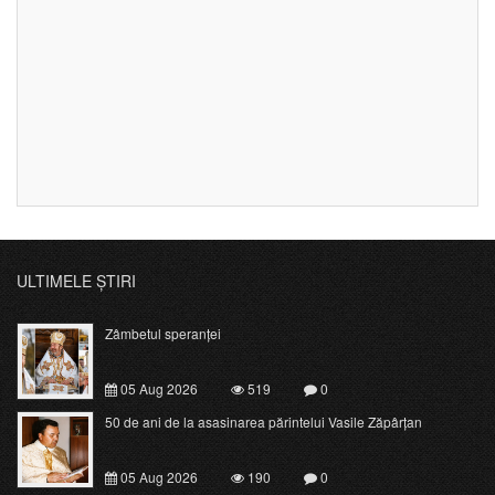
ULTIMELE ȘTIRI
Zâmbetul speranței
05 Aug 2026
519
0
50 de ani de la asasinarea părintelui Vasile Zăpârțan
05 Aug 2026
190
0