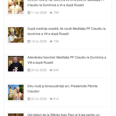
Claudiu la Duminica a VI-a după Rusalii
11 Iul 2026
789
După credinţa voastră, fie vouă! Meditația PF Claudiu la
duminica a VII-a după Rusalii
18 Iul 2026
739
Adevăratul banchet: Meditația PF Claudiu la Duminica a
VIII-a după Rusalii
25 Iul 2026
640
Întru mulți și binecuvântați ani, Preafericite Părinte
Claudiu!
22 Iul 2026
614
Opt sfaturi de la Sfântul Ioan Paul al II-lea pentru un