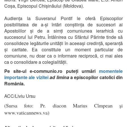
Coșa, Episcopul Chișinăului (Moldova).
Audiența la Suveranul Pontif le oferă Episcopilor
posibilitatea de a-și întări conștiința de succesori ai
Apostolilor și de a simți comuniunea ierarhică cu
succesorul lui Petru. Întâlnirea cu Sfântul Părinte tinde să
consolideze legăturile unității în aceeași credință, speranță
și caritate. Ea constituie un moment particular de
comuniune, nu doar ca o informare reciprocă, ci mai ales
ca o consolidare a colegialității.
Pe site-ul e-communio.ro puteți urmări
momentele
importante ale vizitei
ad limina
a episcopilor catolici din
România.
ACC/Liviu Ursu
(Sursa foto: Pr. diacon Marius Cîmpean și
www.vaticannews.va)