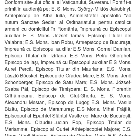
Conform site-ului oficial al Vaticanului, Suveranul Pontif i-a
primit în audiență pe: E. S. Mons. György-Miklós Jakubínyi,
Arhiepiscop de Alba Iulia, Administrator apostolic "ad
nutum Sanctae Sedis" al Ordinariatului pentru catolicii
armeni cu domiciliul în România, împreună cu Episcopul
auxiliar E. S. Mons. József Tamás, Episcop Titular din
Valabria; E.S. Mons. Ioan Robu, Arhiepiscop de București,
împreună cu Episcopul auxiliar E.S Mons. Cornel Damian,
Episcop Titular din Iziriana; E.S Mons. Petru Gherghel,
Episcop de Iași, împreună cu Episcopul auxiliar E.S Mons.
Aurel Percă, Episcop Titular din Mauriana; E.S. Mons.
Làszló Bőcskei, Episcop de Oradea Mare; E.S. Mons. Jenő
Schönberger, Episcop de Satu Mare; E.S. Mons. József-
Csaba Pál, Episcop de Timișoara; E. S. Mons. Florentin
Crihălmeanu, Episcop de Cluj-Gherla; E. S. Mons.
Alexandru Mesian, Episcop de Lugoj; E.S. Mons. Vasile
Bizău, Episcop de Maramureș; E.S Mons. Mihai Frățilă,
Episcopul al Eparhiei Sfântul Vasile cel Mare de București;
E.S. Mons. Claudiu-Lucian Pop, Episcop Titular de
Mariamme, Episcop al Curiei Arhiepiscopiei Majore; E.S.
Mons. Virgil Bercea, Episcop de Oradea Mare; E.S. Anton