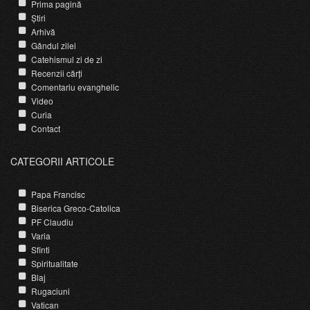
Prima pagină
Știri
Arhivă
Gândul zilei
Catehismul zi de zi
Recenzii cărți
Comentariu evanghelic
Video
Curia
Contact
CATEGORII ARTICOLE
Papa Francisc
Biserica Greco-Catolica
PF Claudiu
Varia
Sfinti
Spiritualitate
Blaj
Rugaciuni
Vatican