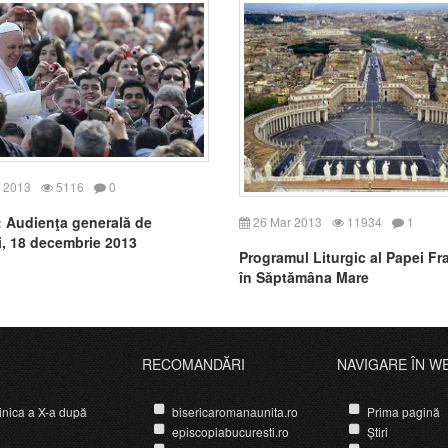
 2013
5116
0
: Audienţa generală de
26 Mar 2013
11934
1
i, 18 decembrie 2013
Programul Liturgic al Papei Fr
în Săptămâna Mare
RECOMANDĂRI
NAVIGARE ÎN W
nica a X-a după
bisericaromanaunita.ro
Prima pagină
episcopiabucuresti.ro
Știri