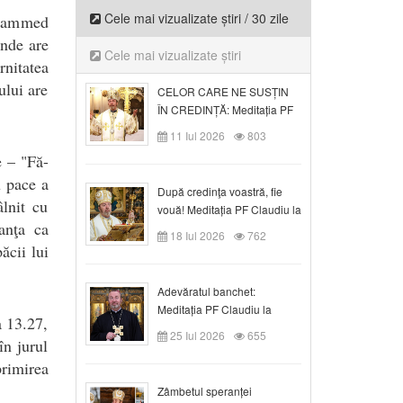
Cele mai vizualizate știri / 30 zile
Mohammed
unde are
Cele mai vizualizate știri
rnitatea
ului are
CELOR CARE NE SUSȚIN
ÎN CREDINȚĂ: Meditația PF
Claudiu la Duminica a VI-a
11 Iul 2026
803
după Rusalii
e – "Fă-
u pace a
După credinţa voastră, fie
âlnit cu
vouă! Meditația PF Claudiu la
anţa ca
duminica a VII-a după Rusalii
18 Iul 2026
762
ăcii lui
Adevăratul banchet:
Meditația PF Claudiu la
a 13.27,
Duminica a VIII-a după
25 Iul 2026
655
în jurul
Rusalii
rimirea
Zâmbetul speranței