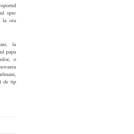
portul
ul spre
 la ora
uni, la
tul papa
ilor, o
omovarea
sulmani,
t de tip