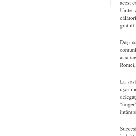
acest c
Unite 
călăto
gratuit
Deşi sc
comunit
asiatic
Romei, 
La sosi
uşor mo
delegaţ
"finger
întâmpi
Succes
îmbrăţ