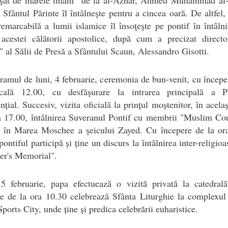
 Sfântul Părinte îl întâlneşte pentru a cincea oară. De altfel,
remarcabilă a lumii islamice îl însoţeşte pe pontif în întâlni
 acestei călătorii apostolice, după cum a precizat directo
" al Sălii de Presă a Sfântului Scaun, Alessandro Gisotti.
ramul de luni, 4 februarie, ceremonia de bun-venit, cu începe
cală 12.00, cu desfăşurare la intrarea principală a Pa
nțial. Succesiv, vizita oficială la prințul moștenitor, în acelaș
 17.00, întâlnirea Suveranul Pontif cu membrii "Muslim Cou
" în Marea Moschee a şeicului Zayed. Cu începere de la ora
pontiful participă și ține un discurs la întâlnirea inter-religioa
er's Memorial".
 5 februarie, papa efectuează o vizită privată la catedrală
e de la ora 10.30 celebrează Sfânta Liturghie la complexul
ports City, unde ține și predica celebrării euharistice.