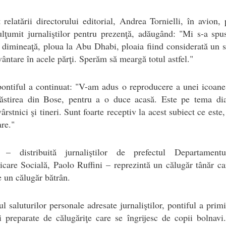
t relatării directorului editorial, Andrea Tornielli, în avion, 
lţumit jurnaliştilor pentru prezenţă, adăugând: "Mi s-a spu
 dimineaţă, ploua la Abu Dhabi, ploaia fiind considerată un
ântare în acele părţi. Sperăm să meargă totul astfel."
ontiful a continuat: "V-am adus o reproducere a unei icoane
ăstirea din Bose, pentru a o duce acasă. Este pe tema dia
vârstnici şi tineri. Sunt foarte receptiv la acest subiect ce este,
re."
 – distribuită jurnaliştilor de prefectul Departament
are Socială, Paolo Ruffini – reprezintă un călugăr tânăr c
e un călugăr bătrân.
ul saluturilor personale adresate jurnaliştilor, pontiful a primi
i preparate de călugăriţe care se îngrijesc de copii bolnavi