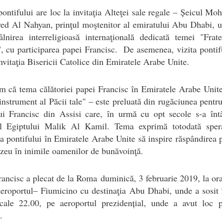
pontifului are loc la invitaţia Alteţei sale regale – Șeicul 
ed Al Nahyan, prinţul moştenitor al emiratului Abu Dhabi, 
âlnirea interreligioasă internaţională dedicată temei "Frate
 cu participarea papei Francisc. De asemenea, vizita pontif
invitaţia Bisericii Catolice din Emiratele Arabe Unite.
 că tema călătoriei papei Francisc în Emiratele Arabe Unit
nstrument al Păcii tale" – este preluată din rugăciunea pentr
ui Francisc din Assisi care, în urmă cu opt secole s-a înt
ul Egiptului Malik Al Kamil. Tema exprimă totodată sper
a pontifului în Emiratele Arabe Unite să inspire răspândirea p
eu în inimile oamenilor de bunăvoinţă.
ancisc a plecat de la Roma duminică, 3 februarie 2019, la or
eroportul– Fiumicino cu destinaţia Abu Dhabi, unde a sosit 
ocale 22.00, pe aeroportul prezidențial, unde a avut loc p
.