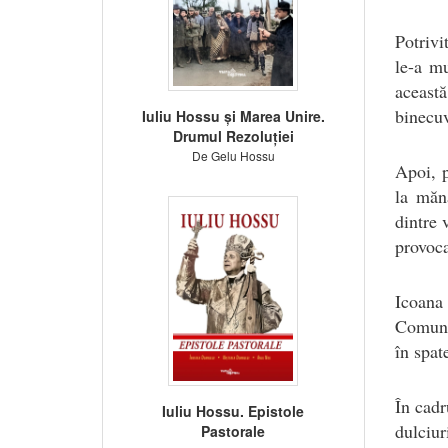
Potrivi
le-a mu
această
binecuv
Iuliu Hossu și Marea Unire.
Drumul Rezoluției
De Gelu Hossu
Apoi, p
la măn
dintre 
provoca
Icoana
Comunic
în spat
În cadr
Iuliu Hossu. Epistole
dulciur
Pastorale