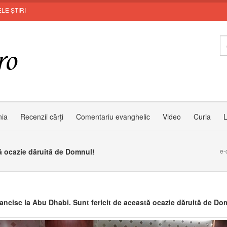
LE ȘTIRI
MU
nia
Recenzii cărți
Comentariu evanghelic
Video
Curia
L
tă ocazie dăruită de Domnul!
e-
ancisc la Abu Dhabi. Sunt fericit de această ocazie dăruită de Do