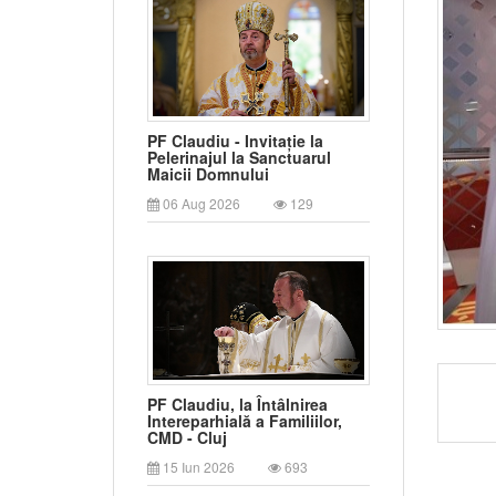
PF Claudiu - Invitație la
Pelerinajul la Sanctuarul
Maicii Domnului
06 Aug 2026
129
PF Claudiu, la Întâlnirea
Intereparhială a Familiilor,
CMD - Cluj
15 Iun 2026
693