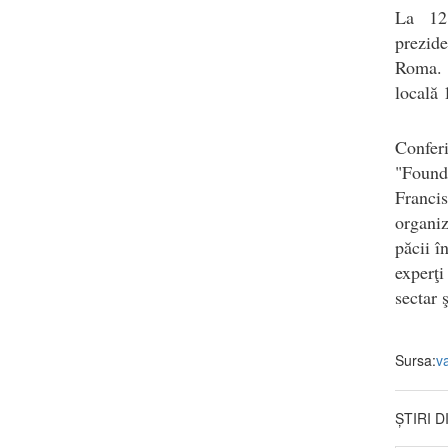
La 12
prezid
Roma. 
locală 
Confer
"Founde
Franci
organiz
păcii î
experţi
sectar 
Sursa:
v
ȘTIRI 