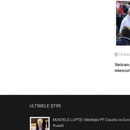
18 Dec
Vatican
miercur
ULTIMELE ȘTIRI
MUNTELE LUPTEI: Meditația PF Claudiu la Dumi
Rusalii