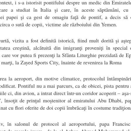
ontext, i s-a istorisit pontifului despre un medic din Emirate
care a studiat în Italia şi care, în aceste săptămâni, cu p
riei papei şi ca gest de omagiu faţă de pontif, a decis să 
 circa o sută de copii, victime ale războiului din Yemen.
urtă, vizita a fost definită istorică, fiind mult dorită şi aşte
atea creştină, alcătuită din imigranţi proveniţi în special 
e care vor putea fi prezenţi la Sfânta Liturghie prezidată de E
marţi, la Zayed Sports City, înainte de revenirea la Roma
rea la aeroport, din motive climatice, protocolul întâmpinări
dificat. Pontiful nu a mai parcurs, ca de obicei, pista pentru 
iile ci, din avion, a intrat direct într-un coridor acoperit – aşa
", însoţit de prinţul moştenitor al emiratului Abu Dhabi, pa
nat cu flori oferite de doi copii îmbrăcaţi în costume tradiţion
iv, în salonul de protocol al aeroportului, papa Francisc
işat de marele imam de la al-Azhar, Ahmed Muhammad al-