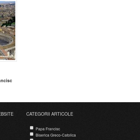
ancisc
EBSITE
CATEGORII ARTICOLE
Papa Francisc
Biserica Greco-Catolica