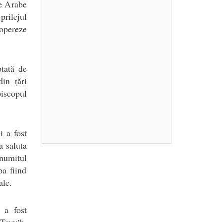
le Arabe
rilejul
opereze
ptată de
din ţări
piscopul
i a fost
a saluta
-numitul
pa fiind
ale.
 a fost
Tayyib,