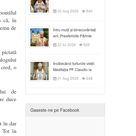
05 Aug 2026
640
pontiful
s că, în
 semn de
Întru mulți și binecuvântați
ani, Preafericite Părinte
Claudiu!
22 Iul 2026
626
 pictată
logului
Încălecând furtunile vieții:
 cred, o
Meditația PF Claudiu la
Duminica a IX-a după Rusalii
01 Aug 2026
548
ului de
are duce
Gaseste-ne pe Facebook
t în dar
. Tot în