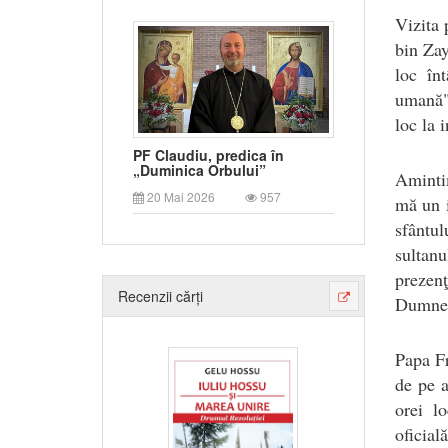
Vizita 
bin Zay
loc înt
umană",
loc la 
PF Claudiu, predica în
„Duminica Orbului”
Amintim
20 Mai 2026
957
mă un i
sfântul
sultan
prezenţ
Recenzii cărți
Dumnez
Papa Fr
de pe a
orei l
oficială