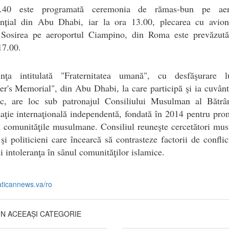
.40 este programată ceremonia de rămas-bun pe aero
ențial din Abu Dhabi, iar la ora 13.00, plecarea cu avion
Sosirea pe aeroportul Ciampino, din Roma este prevăzută
17.00.
inţa intitulată "Fraternitatea umană", cu desfăşurare l
r's Memorial", din Abu Dhabi, la care participă şi ia cuvân
sc, are loc sub patronajul Consiliului Musulman al Bătrân
aţie internaţională independentă, fondată în 2014 pentru pr
n comunităţile musulmane. Consiliul reuneşte cercetători mu
 şi politicieni care încearcă să contrasteze factorii de conflic
şi intoleranţa în sânul comunităţilor islamice.
aticannews.va/ro
DIN ACEEAȘI CATEGORIE