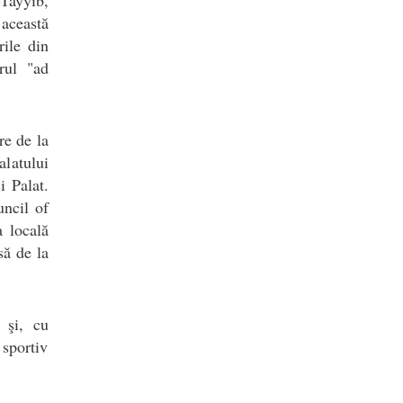
 această
rile din
rul "ad
re de la
latului
i Palat.
ncil of
 locală
să de la
 şi, cu
 sportiv