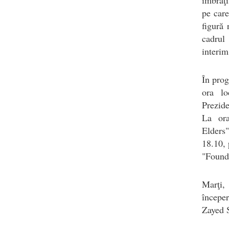
pe care
figură 
cadrul
interim
În prog
ora lo
Prezide
La ora
Elders
18.10, 
"Found
Marţi,
începer
Zayed S