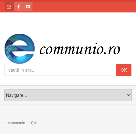
e-communio
Știri
Moaștele Sfântului Petru vor fi expuse pentru prima dată 