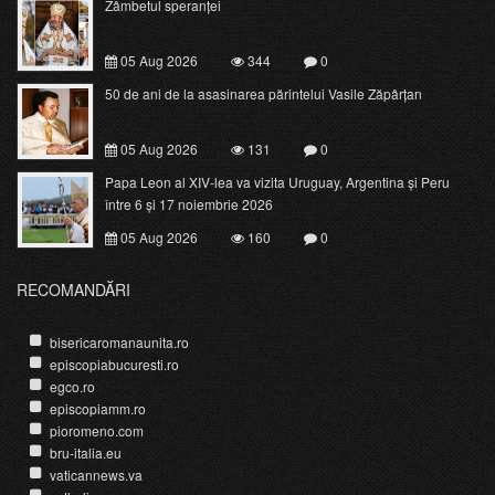
Zâmbetul speranței
05 Aug 2026
344
0
50 de ani de la asasinarea părintelui Vasile Zăpârțan
05 Aug 2026
131
0
Papa Leon al XIV-lea va vizita Uruguay, Argentina și Peru
între 6 și 17 noiembrie 2026
05 Aug 2026
160
0
RECOMANDĂRI
bisericaromanaunita.ro
episcopiabucuresti.ro
egco.ro
episcopiamm.ro
pioromeno.com
bru-italia.eu
vaticannews.va