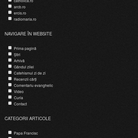
catholica.ro
arcb.ro
ercis.ro
radiomaria.ro
NAVIGARE ÎN WEBSITE
Prima pagină
Știri
Arhivă
Gândul zilei
Catehismul zi de zi
Recenzii cărți
Comentariu evanghelic
Video
Curia
Contact
CATEGORII ARTICOLE
Papa Francisc