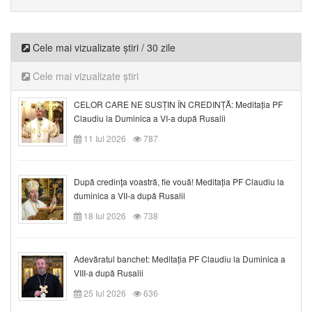
Cele mai vizualizate știri / 30 zile
Cele mai vizualizate știri
CELOR CARE NE SUSȚIN ÎN CREDINȚĂ: Meditația PF
Claudiu la Duminica a VI-a după Rusalii
11 Iul 2026
787
După credinţa voastră, fie vouă! Meditația PF Claudiu la
duminica a VII-a după Rusalii
18 Iul 2026
738
Adevăratul banchet: Meditația PF Claudiu la Duminica a
VIII-a după Rusalii
25 Iul 2026
636