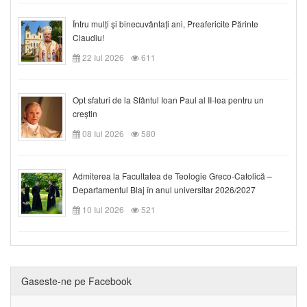
Întru mulți și binecuvântați ani, Preafericite Părinte
Claudiu!
22 Iul 2026
611
Opt sfaturi de la Sfântul Ioan Paul al II-lea pentru un
creștin
08 Iul 2026
580
Admiterea la Facultatea de Teologie Greco-Catolică –
Departamentul Blaj în anul universitar 2026/2027
10 Iul 2026
521
Gaseste-ne pe Facebook