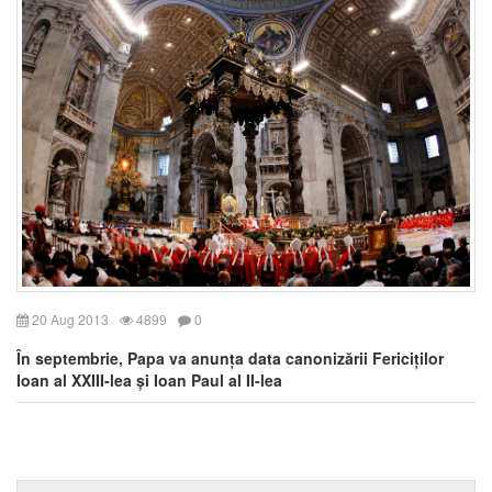
20 Aug 2013
4899
0
În septembrie, Papa va anunța data canonizării Fericiților
Ioan al XXIII-lea și Ioan Paul al II-lea