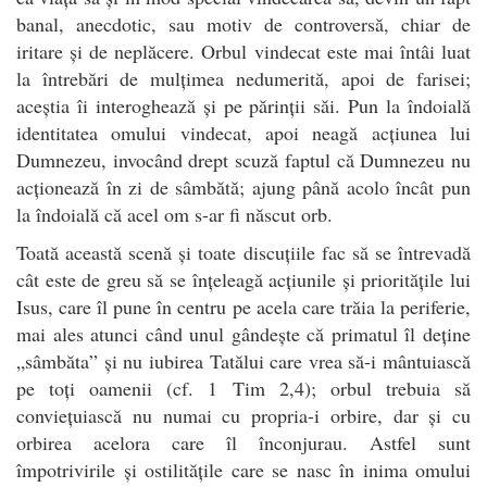
banal, anecdotic, sau motiv de controversă, chiar de
iritare și de neplăcere. Orbul vindecat este mai întâi luat
la întrebări de mulțimea nedumerită, apoi de farisei;
aceștia îi interoghează și pe părinții săi. Pun la îndoială
identitatea omului vindecat, apoi neagă acțiunea lui
Dumnezeu, invocând drept scuză faptul că Dumnezeu nu
acționează în zi de sâmbătă; ajung până acolo încât pun
la îndoială că acel om s-ar fi născut orb.
Toată această scenă și toate discuțiile fac să se întrevadă
cât este de greu să se înțeleagă acțiunile și prioritățile lui
Isus, care îl pune în centru pe acela care trăia la periferie,
mai ales atunci când unul gândește că primatul îl deține
„sâmbăta” și nu iubirea Tatălui care vrea să-i mântuiască
pe toți oamenii (cf. 1 Tim 2,4); orbul trebuia să
conviețuiască nu numai cu propria-i orbire, dar și cu
orbirea acelora care îl înconjurau. Astfel sunt
împotrivirile și ostilitățile care se nasc în inima omului