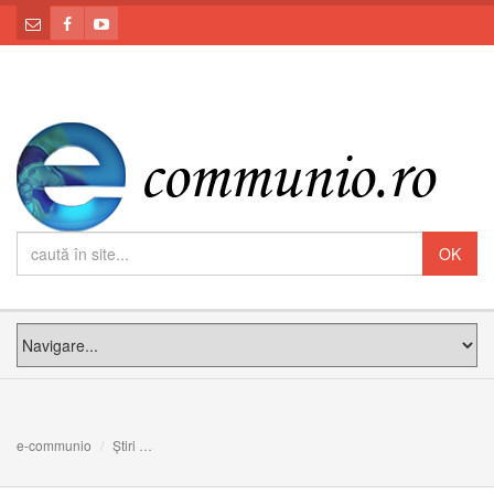
e-communio
Știri
Predica Papei Francisc la Sfânta Liturghie de pe Câmpia L