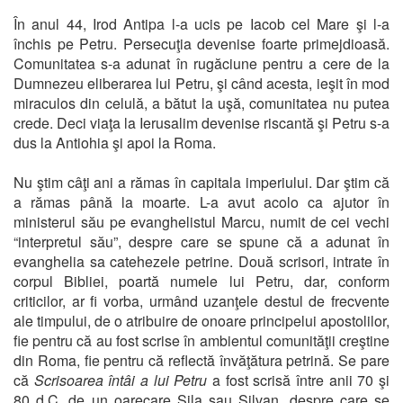
În anul 44, Irod Antipa l-a ucis pe Iacob cel Mare şi l-a
închis pe Petru. Persecuţia devenise foarte primejdioasă.
Comunitatea s-a adunat în rugăciune pentru a cere de la
Dumnezeu eliberarea lui Petru, şi când acesta, ieşit în mod
miraculos din celulă, a bătut la uşă, comunitatea nu putea
crede. Deci viaţa la Ierusalim devenise riscantă şi Petru s-a
dus la Antiohia şi apoi la Roma.
Nu ştim câţi ani a rămas în capitala imperiului. Dar ştim că
a rămas până la moarte. L-a avut acolo ca ajutor în
ministerul său pe evanghelistul Marcu, numit de cei vechi
“interpretul său”, despre care se spune că a adunat în
evanghelia sa catehezele petrine. Două scrisori, intrate în
corpul Bibliei, poartă numele lui Petru, dar, conform
criticilor, ar fi vorba, urmând uzanţele destul de frecvente
ale timpului, de o atribuire de onoare principelui apostolilor,
fie pentru că au fost scrise în ambientul comunităţii creştine
din Roma, fie pentru că reflectă învăţătura petrină. Se pare
că
Scrisoarea întâi a lui Petru
a fost scrisă între anii 70 şi
80 d.C. de un oarecare Sila sau Silvan, despre care se