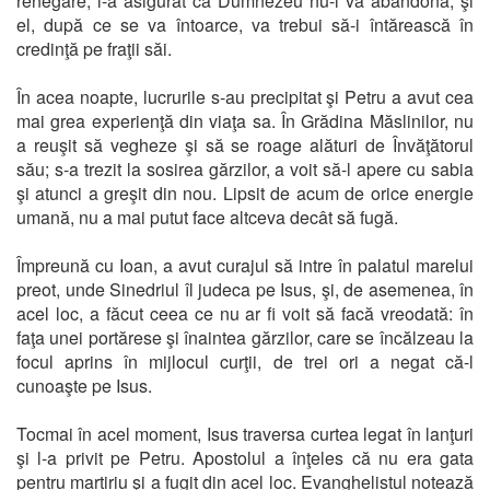
renegare, l-a asigurat că Dumnezeu nu-l va abandona, şi
el, după ce se va întoarce, va trebui să-i întărească în
credinţă pe fraţii săi.
În acea noapte, lucrurile s-au precipitat şi Petru a avut cea
mai grea experienţă din viaţa sa. În Grădina Măslinilor, nu
a reuşit să vegheze şi să se roage alături de Învăţătorul
său; s-a trezit la sosirea gărzilor, a voit să-l apere cu sabia
şi atunci a greşit din nou. Lipsit de acum de orice energie
umană, nu a mai putut face altceva decât să fugă.
Împreună cu Ioan, a avut curajul să intre în palatul marelui
preot, unde Sinedriul îl judeca pe Isus, şi, de asemenea, în
acel loc, a făcut ceea ce nu ar fi voit să facă vreodată: în
faţa unei portărese şi înaintea gărzilor, care se încălzeau la
focul aprins în mijlocul curţii, de trei ori a negat că-l
cunoaşte pe Isus.
Tocmai în acel moment, Isus traversa curtea legat în lanţuri
şi l-a privit pe Petru. Apostolul a înţeles că nu era gata
pentru martiriu şi a fugit din acel loc. Evanghelistul notează