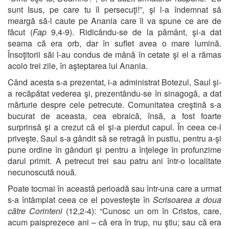
sunt Isus, pe care tu îl persecuţi!”, şi l-a îndemnat să
meargă să-l caute pe Anania care îi va spune ce are de
făcut (
Fap
9,4-9). Ridicându-se de la pământ, şi-a dat
seama că era orb, dar în suflet avea o mare lumină.
Însoţitorii săi l-au condus de mână în cetate şi el a rămas
acolo trei zile, în aşteptarea lui Anania.
Când acesta s-a prezentat, i-a administrat Botezul, Saul şi-
a recăpătat vederea şi, prezentându-se în sinagogă, a dat
mărturie despre cele petrecute. Comunitatea creştină s-a
bucurat de aceasta, cea ebraică, însă, a fost foarte
surprinsă şi a crezut că el şi-a pierdut capul. În ceea ce-l
priveşte, Saul s-a gândit să se retragă în pustiu, pentru a-şi
pune ordine în gânduri şi pentru a înţelege în profunzime
darul primit. A petrecut trei sau patru ani într-o localitate
necunoscută nouă.
Poate tocmai în această perioadă sau într-una care a urmat
s-a întâmplat ceea ce el povesteşte în
Scrisoarea a doua
către Corinteni
(12,2-4): “Cunosc un om în Cristos, care,
acum paisprezece ani – că era în trup, nu ştiu; sau că era