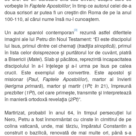
vorbeşte în
Faptele Apostolilor
; în timp ce autorul celei de-a
doua scrisori ar putea fi un creştin din Roma de pe la anul
100-110, al cărui nume însă nu-l cunoaştem.
[3]
Un autor spaniol contemporan
rezumă astfel diferitele
imagini ale lui Petru din Noul Testament: “El este discipolul
lui Isus, primul dintre cei chemaţi (
tradiţia sinoptică)
, primul
în lista celor doisprezece şi purtătorul lor de cuvânt, piatră
a Bisericii (
Matei
). Slab şi păcătos, reprezintă incapacitatea
discipolului în a-l înţelege şi a-l urma pe Isus pe calea
crucii. Este exemplul de convertire. Este apostol şi
misionar (
Paul, Faptele Apostolilor
), martor al învierii
(
kerigma primară
), martor şi martir (
1Pt; In
21), împreună
prezbiter (
1Pt
), cel care primeşte, transmite şi interpretează
în manieră ortodoxă revelaţia (
2Pt
)”.
Martirizat, probabil în anul 64, în timpul persecuţiei lui
Nero, Petru a fost înmormântat cu cinste în cimitirul de pe
colina vaticană, unde, mai târziu, împăratul Constantin a
construit o bazilică, renovată de mai multe ori, până s-a