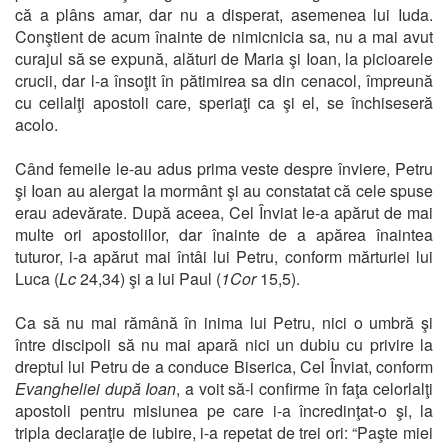
că a plâns amar, dar nu a disperat, asemenea lui Iuda.
Conştient de acum înainte de nimicnicia sa, nu a mai avut
curajul să se expună, alături de Maria şi Ioan, la picioarele
crucii, dar l-a însoţit în pătimirea sa din cenacol, împreună
cu ceilalţi apostoli care, speriaţi ca şi el, se închiseseră
acolo.
Când femeile le-au adus prima veste despre înviere, Petru
şi Ioan au alergat la mormânt şi au constatat că cele spuse
erau adevărate. După aceea, Cel Înviat le-a apărut de mai
multe ori apostolilor, dar înainte de a apărea înaintea
tuturor, i-a apărut mai întâi lui Petru, conform mărturiei lui
Luca (
Lc
24,34) şi a lui Paul (
1Cor
15,5).
Ca să nu mai rămână în inima lui Petru, nici o umbră şi
între discipoli să nu mai apară nici un dubiu cu privire la
dreptul lui Petru de a conduce Biserica, Cel Înviat, conform
Evangheliei după Ioan
, a voit să-l confirme în faţa celorlalţi
apostoli pentru misiunea pe care i-a încredinţat-o şi, la
tripla declaraţie de iubire, i-a repetat de trei ori: “Paşte miei