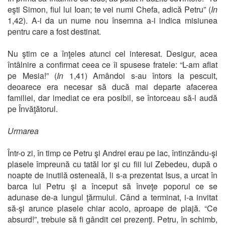
eşti Simon, fiul lui Ioan; te vei numi Chefa, adică Petru” (
In
1,42). A-i da un nume nou însemna a-i indica misiunea
pentru care a fost destinat.
Nu ştim ce a înţeles atunci cel interesat. Desigur, acea
întâlnire a confirmat ceea ce îi spusese fratele: “L-am aflat
pe Mesia!” (
In
1,41) Amândoi s-au întors la pescuit,
deoarece era necesar să ducă mai departe afacerea
familiei, dar imediat ce era posibil, se întorceau să-l audă
pe Învăţătorul.
Urmarea
Într-o zi, în timp ce Petru şi Andrei erau pe lac, întinzându-şi
plasele împreună cu tatăl lor şi cu fiii lui Zebedeu, după o
noapte de inutilă osteneală, li s-a prezentat Isus, a urcat în
barca lui Petru şi a început să înveţe poporul ce se
adunase de-a lungul ţărmului. Când a terminat, i-a invitat
să-şi arunce plasele chiar acolo, aproape de plajă. “Ce
absurd!”, trebuie să fi gândit cei prezenţi. Petru, în schimb,