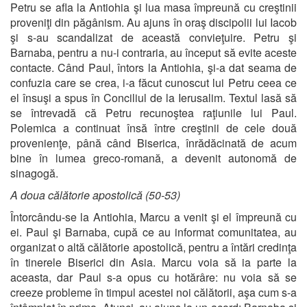
Petru se afla la Antiohia şi lua masa împreună cu creştinii
proveniţi din păgânism. Au ajuns în oraş discipolii lui Iacob
şi s-au scandalizat de această convieţuire. Petru şi
Barnaba, pentru a nu-i contraria, au început să evite aceste
contacte. Când Paul, întors la Antiohia, şi-a dat seama de
confuzia care se crea, i-a făcut cunoscut lui Petru ceea ce
el însuşi a spus în Conciliul de la Ierusalim. Textul lasă să
se întrevadă că Petru recunoştea raţiunile lui Paul.
Polemica a continuat însă între creştinii de cele două
provenienţe, până când Biserica, înrădăcinată de acum
bine în lumea greco-romană, a devenit autonomă de
sinagogă.
A doua călătorie apostolică (50-53)
Întorcându-se la Antiohia, Marcu a venit şi el împreună cu
ei. Paul şi Barnaba, cupă ce au informat comunitatea, au
organizat o altă călătorie apostolică, pentru a întări credinţa
în tinerele Biserici din Asia. Marcu voia să ia parte la
aceasta, dar Paul s-a opus cu hotărâre: nu voia să se
creeze probleme în timpul acestei noi călătorii, aşa cum s-a