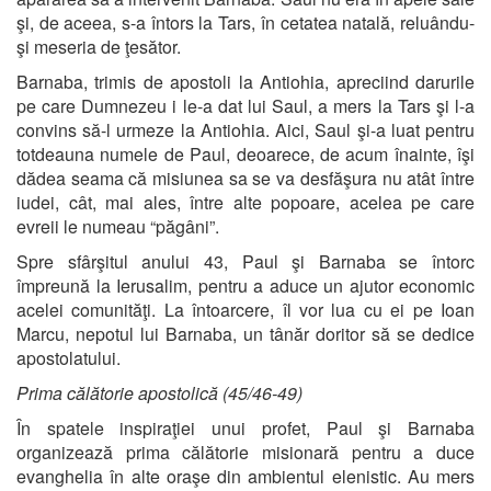
şi, de aceea, s-a întors la Tars, în cetatea natală, reluându-
şi meseria de ţesător.
Barnaba, trimis de apostoli la Antiohia, apreciind darurile
pe care Dumnezeu i le-a dat lui Saul, a mers la Tars şi l-a
convins să-l urmeze la Antiohia. Aici, Saul şi-a luat pentru
totdeauna numele de Paul, deoarece, de acum înainte, îşi
dădea seama că misiunea sa se va desfăşura nu atât între
iudei, cât, mai ales, între alte popoare, acelea pe care
evreii le numeau “păgâni”.
Spre sfârşitul anului 43, Paul şi Barnaba se întorc
împreună la Ierusalim, pentru a aduce un ajutor economic
acelei comunităţi. La întoarcere, îl vor lua cu ei pe Ioan
Marcu, nepotul lui Barnaba, un tânăr doritor să se dedice
apostolatului.
Prima călătorie apostolică (45/46-49)
În spatele inspiraţiei unui profet, Paul şi Barnaba
organizează prima călătorie misionară pentru a duce
evanghelia în alte oraşe din ambientul elenistic. Au mers