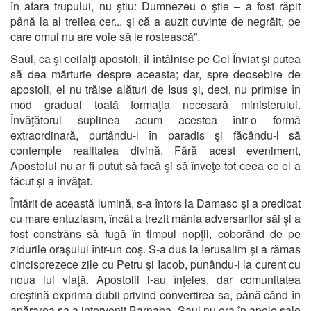
în afara trupului, nu ştiu: Dumnezeu o ştie – a fost răpit
până la al treilea cer... şi că a auzit cuvinte de negrăit, pe
care omul nu are voie să le rostească”.
Saul, ca şi ceilalţi apostoli, îl întâlnise pe Cel Înviat şi putea
să dea mărturie despre aceasta; dar, spre deosebire de
apostoli, el nu trăise alături de Isus şi, deci, nu primise în
mod gradual toată formaţia necesară ministerului.
Învăţătorul suplinea acum acestea într-o formă
extraordinară, purtându-l în paradis şi făcându-l să
contemple realitatea divină. Fără acest eveniment,
Apostolul nu ar fi putut să facă şi să înveţe tot ceea ce el a
făcut şi a învăţat.
Întărit de această lumină, s-a întors la Damasc şi a predicat
cu mare entuziasm, încât a trezit mânia adversarilor săi şi a
fost constrâns să fugă în timpul nopţii, coborând de pe
zidurile oraşului într-un coş. S-a dus la Ierusalim şi a rămas
cincisprezece zile cu Petru şi Iacob, punându-i la curent cu
noua lui viaţă. Apostolii l-au înţeles, dar comunitatea
creştină exprima dubii privind convertirea sa, până când în
apărarea sa a intervenit Barnaba. Saul nu era în apele sale