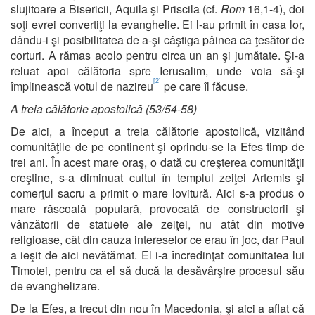
slujitoare a Bisericii, Aquila şi Priscila (cf.
Rom
16,1-4), doi
soţi evrei convertiţi la evanghelie. Ei l-au primit în casa lor,
dându-i şi posibilitatea de a-şi câştiga pâinea ca ţesător de
corturi. A rămas acolo pentru circa un an şi jumătate. Şi-a
reluat apoi călătoria spre Ierusalim, unde voia să-şi
[2]
împlinească votul de nazireu
pe care îl făcuse.
A treia călătorie apostolică (53/54-58)
De aici, a început a treia călătorie apostolică, vizitând
comunităţile de pe continent şi oprindu-se la Efes timp de
trei ani. În acest mare oraş, o dată cu creşterea comunităţii
creştine, s-a diminuat cultul în templul zeiţei Artemis şi
comerţul sacru a primit o mare lovitură. Aici s-a produs o
mare răscoală populară, provocată de constructorii şi
vânzătorii de statuete ale zeiţei, nu atât din motive
religioase, cât din cauza intereselor ce erau în joc, dar Paul
a ieşit de aici nevătămat. El i-a încredinţat comunitatea lui
Timotei, pentru ca el să ducă la desăvârşire procesul său
de evanghelizare.
De la Efes, a trecut din nou în Macedonia, şi aici a aflat că