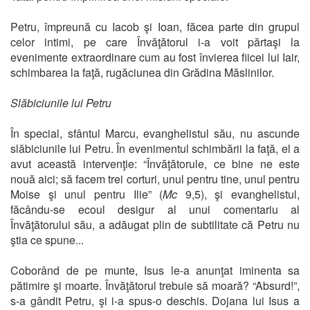
Petru, împreună cu Iacob şi Ioan, făcea parte din grupul
celor intimi, pe care Învăţătorul i-a voit părtaşi la
evenimente extraordinare cum au fost învierea fiicei lui Iair,
schimbarea la faţă, rugăciunea din Grădina Măslinilor.
Slăbiciunile lui Petru
În special, sfântul Marcu, evanghelistul său, nu ascunde
slăbiciunile lui Petru. În evenimentul schimbării la faţă, el a
avut această intervenţie: “Învăţătorule, ce bine ne este
nouă aici; să facem trei corturi, unul pentru tine, unul pentru
Moise şi unul pentru Ilie” (
Mc
9,5), şi evanghelistul,
făcându-se ecoul desigur al unui comentariu al
Învăţătorului său, a adăugat plin de subtilitate că Petru nu
ştia ce spune...
Coborând de pe munte, Isus le-a anunţat iminenta sa
pătimire şi moarte. Învăţătorul trebuie să moară? “Absurd!”,
s-a gândit Petru, şi i-a spus-o deschis. Dojana lui Isus a