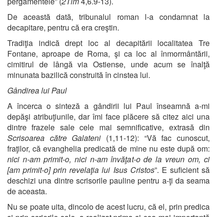
pergamentele” (
2Tim
4,6.9-13).
De această dată, tribunalul roman l-a condamnat la
decapitare, pentru că era creştin.
Tradiţia indică drept loc al decapitării localitatea Tre
Fontane, aproape de Roma, şi ca loc al înmormântării,
cimitirul de lângă via Ostiense, unde acum se înalţă
minunata bazilică construită în cinstea lui.
Gândirea lui Paul
A încerca o sinteză a gândirii lui Paul înseamnă a-mi
depăşi atribuţiunile, dar îmi face plăcere să citez aici una
dintre frazele sale cele mai semnificative, extrasă din
Scrisoarea către Galateni
(1,11-12): “Vă fac cunoscut,
fraţilor, că evanghelia predicată de mine nu este după om:
nici n-am primit-o, nici n-am învăţat-o de la vreun om, ci
[am primit-o] prin revelaţia lui Isus Cristos
”. E suficient să
deschizi una dintre scrisorile pauline pentru a-ţi da seama
de aceasta.
Nu se poate uita, dincolo de acest lucru, că el, prin predica