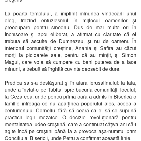
La poarta templului, a împlinit minunea vindecării unui
olog, trezind entuziasmul în mijlocul oamenilor şi
preocupare pentru sinedriu. Dus de mai multe ori în
închisoare şi apoi eliberat, a afirmat cu claritate că el
trebuia să asculte de Dumnezeu, şi nu de oameni. În
interiorul comunităţii creştine, Anania şi Safira au căzut
morţi la picioarele sale, pentru că au minţit, şi Simon
Magul, care voia să cumpere cu bani puterea de a face
minuni, a trebuit să înghită cuvinte deosebit de dure.
Predica sa s-a desfăşurat şi în afara Ierusalimului: la Iafa,
unde a înviat-o pe Tabita, spre bucuria comunităţii locului;
la Cezareea, unde pentru prima oară a admis în Biserică o
familie întreagă ce nu aparţinea poporului ales, aceea a
centurionului Corneliu, fără să ceară ca ei să se supună
practicii legii mozaice. O decizie revoluţionară pentru
mentalitatea iudeo-creştină, care a continuat câţiva ani să-i
agite încă pe creştini până la a provoca aşa-numitul prim
Conciliu al Bisericii, unde Petru a confirmat această linie.