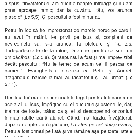
a spus: “Învăţătorule, am trudit o noapte întreagă şi nu am
prins aproape nimic; dar la cuvântul tău, voi arunca
plasele” (
Lc
5,5). Şi pescuitul a fost minunat.
Petru, în loc să fie impresionat de marele noroc pe care l-
au avut în mâini, l-a privit pe Isus şi, conştient de
nevrednicia sa, s-a aruncat la picioare şi i-a zis:
“Îndepărtează-te de la mine, Doamne, pentru că sunt un
om păcătos” (
Lc
5,8). Şi răspunsul a fost şi mai imprevizibil
decât pescuitul: “Nu te teme; de acum vei fi pescar de
oameni”. Evanghelistul notează că Petru şi Andrei,
“trăgându-şi bărcile la mal, au lăsat totul şi l-au urmat” (
Lc
5,11).
Destinul lor era de acum înainte legat pentru totdeauna de
acela al lui Isus, împărţind cu el bucuriile şi ostenelile, dar,
înainte de toate, trăind ca şi el şi descoperind orizonturi
inimaginabile până atunci. Când, mai târziu, Învăţătorul,
după o noapte de rugăciune,
i-a ales pe cei doisprezece,
Petru a fost primul pe listă şi va rămâne aşa pe toate listele