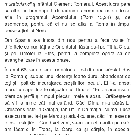
muratoriano
” şi sfântul Clement Romanul. Acest lucru pare
să aibă un bun suport, deoarece o asemenea călătorie se
afla în programul Apostolului (
Rom
15,24) şi, de
asemenea, pentru că el nu se afla la Roma în timpul
persecuţiei lui Nero.
Din Spania s-a întors din nou pentru a face vizite în
diferitele comunităţi ale Orientului, lăsându-i pe Tit la Creta
şi pe Timotei la Efes, pentru a completa opera sa de
evanghelizare în aceste oraşe.
În anul 66, sau în anul următor, a fost din nou arestat, dus
la Roma şi supus unei detenţii foarte dure, abandonat de
toţi şi lipsit de încurajarea creştinilor locului. El i-a lansat
atunci un apel foarte mişcător lui Timotei: “Eu de acum sunt
oferit ca jertfă şi timpul plecării mele a sosit... Grăbeşte-te
să vii la mine cât mai curând. Căci Dima m-a părăsit...
Crescens este în Galaţia, iar Tit, în Dalmaţia. Numai Luca
este cu mine. Ia-l pe Marcu şi adu-l cu tine, căci îmi este de
folos în slujire... Când vei veni, să-mi aduci mantia pe care
am lăsat-o în Troas, la Carp, ca şi cărţile, în special