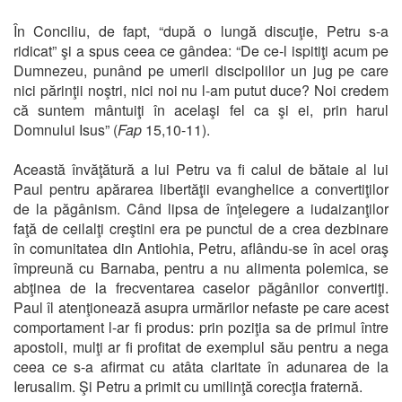
În Conciliu, de fapt, “după o lungă discuţie, Petru s-a
ridicat” şi a spus ceea ce gândea: “De ce-l ispitiţi acum pe
Dumnezeu, punând pe umerii discipolilor un jug pe care
nici părinţii noştri, nici noi nu l-am putut duce? Noi credem
că suntem mântuiţi în acelaşi fel ca şi ei, prin harul
Domnului Isus” (
Fap
15,10-11).
Această învăţătură a lui Petru va fi calul de bătaie al lui
Paul pentru apărarea libertăţii evanghelice a convertiţilor
de la păgânism. Când lipsa de înţelegere a iudaizanţilor
faţă de ceilalţi creştini era pe punctul de a crea dezbinare
în comunitatea din Antiohia, Petru, aflându-se în acel oraş
împreună cu Barnaba, pentru a nu alimenta polemica, se
abţinea de la frecventarea caselor păgânilor convertiţi.
Paul îl atenţionează asupra urmărilor nefaste pe care acest
comportament l-ar fi produs: prin poziţia sa de primul între
apostoli, mulţi ar fi profitat de exemplul său pentru a nega
ceea ce s-a afirmat cu atâta claritate în adunarea de la
Ierusalim. Şi Petru a primit cu umilinţă corecţia fraternă.