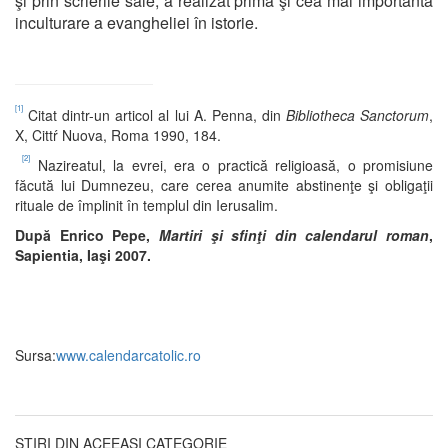
şi prin scrierile sale, a realizat prima şi cea mai importantă
inculturare a evangheliei în istorie.
[1]
Citat dintr-un articol al lui A. Penna, din
Bibliotheca Sanctorum
,
X, Cittŕ Nuova, Roma 1990, 184.
[2]
Nazireatul, la evrei, era o practică religioasă, o promisiune
făcută lui Dumnezeu, care cerea anumite abstinenţe şi obligaţii
rituale de împlinit în templul din Ierusalim.
După Enrico Pepe,
Martiri şi sfinţi din calendarul roman
,
Sapientia, Iaşi 2007.
Sursa:
www.calendarcatolic.ro
ȘTIRI DIN ACEEAȘI CATEGORIE