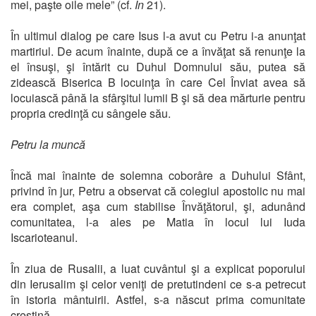
mei, paşte oile mele” (cf.
In
21).
În ultimul dialog pe care Isus l-a avut cu Petru i-a anunţat
martiriul. De acum înainte, după ce a învăţat să renunţe la
el însuşi, şi întărit cu Duhul Domnului său, putea să
zidească Biserica B locuinţa în care Cel Înviat avea să
locuiască până la sfârşitul lumii B şi să dea mărturie pentru
propria credinţă cu sângele său.
Petru la muncă
Încă mai înainte de solemna coborâre a Duhului Sfânt,
privind în jur, Petru a observat că colegiul apostolic nu mai
era complet, aşa cum stabilise Învăţătorul, şi, adunând
comunitatea, l-a ales pe Matia în locul lui Iuda
Iscarioteanul.
În ziua de Rusalii, a luat cuvântul şi a explicat poporului
din Ierusalim şi celor veniţi de pretutindeni ce s-a petrecut
în istoria mântuirii. Astfel, s-a născut prima comunitate
creştină.