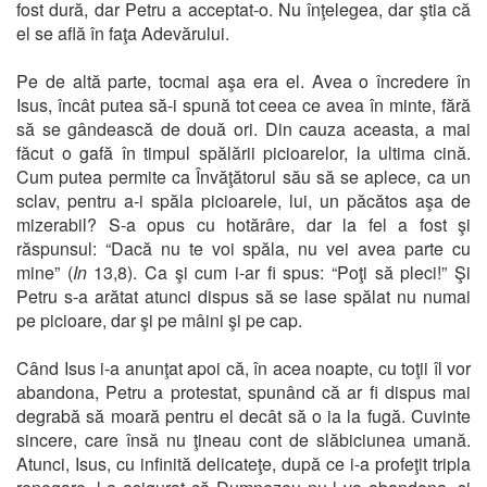
fost dură, dar Petru a acceptat-o. Nu înţelegea, dar ştia că
el se află în faţa Adevărului.
Pe de altă parte, tocmai aşa era el. Avea o încredere în
Isus, încât putea să-i spună tot ceea ce avea în minte, fără
să se gândească de două ori. Din cauza aceasta, a mai
făcut o gafă în timpul spălării picioarelor, la ultima cină.
Cum putea permite ca Învăţătorul său să se aplece, ca un
sclav, pentru a-i spăla picioarele, lui, un păcătos aşa de
mizerabil? S-a opus cu hotărâre, dar la fel a fost şi
răspunsul: “Dacă nu te voi spăla, nu vei avea parte cu
mine” (
In
13,8). Ca şi cum i-ar fi spus: “Poţi să pleci!” Şi
Petru s-a arătat atunci dispus să se lase spălat nu numai
pe picioare, dar şi pe mâini şi pe cap.
Când Isus i-a anunţat apoi că, în acea noapte, cu toţii îl vor
abandona, Petru a protestat, spunând că ar fi dispus mai
degrabă să moară pentru el decât să o ia la fugă. Cuvinte
sincere, care însă nu ţineau cont de slăbiciunea umană.
Atunci, Isus, cu infinită delicateţe, după ce i-a profeţit tripla