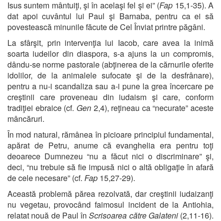
Isus suntem mântuiţi, şi în acelaşi fel şi ei” (
Fap
15,1-35). A
dat apoi cuvântul lui Paul şi Barnaba, pentru ca ei să
povestească minunile făcute de Cel Înviat printre păgâni.
La sfârşit, prin intervenţia lui Iacob, care avea la inimă
soarta iudeilor din diaspora, s-a ajuns la un compromis,
dându-se norme pastorale (abţinerea de la cărnurile oferite
idolilor, de la animalele sufocate şi de la desfrânare),
pentru a nu-i scandaliza sau a-i pune la grea încercare pe
creştinii care proveneau din iudaism şi care, conform
tradiţiei ebraice (cf.
Gen
2,4), reţineau ca “necurate” aceste
mâncăruri.
În mod natural, rămânea în picioare principiul fundamental,
apărat de Petru, anume că evanghelia era pentru toţi
deoarece Dumnezeu “nu a făcut nici o discriminare” şi,
deci, “nu trebuie să fie impusă nici o altă obligaţie în afară
de cele necesare” (cf.
Fap
15,27-29).
Această problemă părea rezolvată, dar creştinii iudaizanţi
nu vegetau, provocând faimosul incident de la Antiohia,
relatat nouă de Paul în
Scrisoarea către Galateni
(2,11-16).