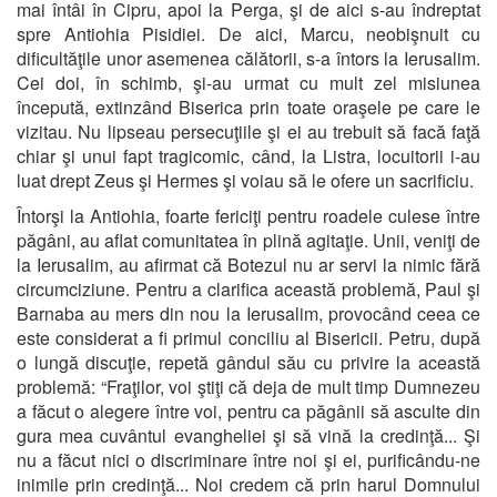
mai întâi în Cipru, apoi la Perga, şi de aici s-au îndreptat
spre Antiohia Pisidiei. De aici, Marcu, neobişnuit cu
dificultăţile unor asemenea călătorii, s-a întors la Ierusalim.
Cei doi, în schimb, şi-au urmat cu mult zel misiunea
începută, extinzând Biserica prin toate oraşele pe care le
vizitau. Nu lipseau persecuţiile şi ei au trebuit să facă faţă
chiar şi unui fapt tragicomic, când, la Listra, locuitorii i-au
luat drept Zeus şi Hermes şi voiau să le ofere un sacrificiu.
Întorşi la Antiohia, foarte fericiţi pentru roadele culese între
păgâni, au aflat comunitatea în plină agitaţie. Unii, veniţi de
la Ierusalim, au afirmat că Botezul nu ar servi la nimic fără
circumciziune. Pentru a clarifica această problemă, Paul şi
Barnaba au mers din nou la Ierusalim, provocând ceea ce
este considerat a fi primul conciliu al Bisericii. Petru, după
o lungă discuţie, repetă gândul său cu privire la această
problemă: “Fraţilor, voi ştiţi că deja de mult timp Dumnezeu
a făcut o alegere între voi, pentru ca păgânii să asculte din
gura mea cuvântul evangheliei şi să vină la credinţă... Şi
nu a făcut nici o discriminare între noi şi ei, purificându-ne
inimile prin credinţă... Noi credem că prin harul Domnului