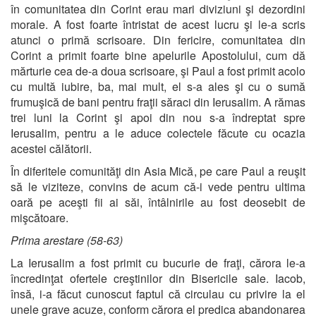
în comunitatea din Corint erau mari diviziuni şi dezordini
morale. A fost foarte întristat de acest lucru şi le-a scris
atunci o primă scrisoare. Din fericire, comunitatea din
Corint a primit foarte bine apelurile Apostolului, cum dă
mărturie cea de-a doua scrisoare, şi Paul a fost primit acolo
cu multă iubire, ba, mai mult, el s-a ales şi cu o sumă
frumuşică de bani pentru fraţii săraci din Ierusalim. A rămas
trei luni la Corint şi apoi din nou s-a îndreptat spre
Ierusalim, pentru a le aduce colectele făcute cu ocazia
acestei călătorii.
În diferitele comunităţi din Asia Mică, pe care Paul a reuşit
să le viziteze, convins de acum că-i vede pentru ultima
oară pe aceşti fii ai săi, întâlnirile au fost deosebit de
mişcătoare.
Prima arestare (58-63)
La Ierusalim a fost primit cu bucurie de fraţi, cărora le-a
încredinţat ofertele creştinilor din Bisericile sale. Iacob,
însă, i-a făcut cunoscut faptul că circulau cu privire la el
unele grave acuze, conform cărora el predica abandonarea