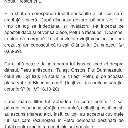
Noului Testament.
El a ştiut să corespundă iubirii deosebite a lui Isus cu o
credinţă sinceră. După discursul despre “pâinea vieţii”, în
timp ce toţi se îndepărtau şi Învăţătorul i-a întrebat pe
apostoli dacă şi ei vor să plece, Petru a răspuns: “Doamne,
la cine să mergem? Tu ai cuvintele vieţii veşnice; noi am
crezut şi am cunoscut că tu eşti Sfântul lui Dumnezeu” (
In
6,68-69).
Cu o altă ocazie, la întrebarea lui Isus ce cred ei despre
dânsul, Petru a răspuns: “Tu eşti Cristos, Fiul Dumnezeului
celui viu”. Şi Isus i-a spus: “Şi tu eşti Petru, şi pe această
piatră voi zidi Biserica meaY Ţie îţi voi da cheile împărăţiei
cerurilorY“ (cf.
Mt
16,13-20)
Când mama fiilor lui Zebedeu i-a cerut pentru fiii săi
primele locuri în împărăţia mesianică, ceilalţi apostoli nu şi-
au ascuns iritarea; aici, însă, cu toţii au acceptat cuvintele
lui Isus care recunoştea în Petru persoana destinată de
Tatăl pentru împlinirea unei misiuni speciale.