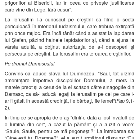
prigonitor al Bisericii, iar în ceea ce priveşte justificarea
care vine din Lege, fără cusur”.
La Ierusalim i-a cunoscut pe creştini ca fiind o sectă
periculoasă în interiorul iudaismului, care trebuia extirpată
prin orice mijloc. Era încă tânăr când a asistat la lapidarea
lui Ştefan, păzind hainele lapidatorilor şi, când a ajuns la
vârsta adultă, a obţinut autorizaţia de a-i descoperi şi
persecuta pe creştini. La Ierusalim era teroarea creştinilor.
Pe drumul Damascului
Convins că aduce slavă lui Dumnezeu, “Saul, tot urzind
ameninţare împotriva discipolilor Domnului, a mers la
marele preot şi a cerut de la el scrisori către sinagogile din
Damasc, ca să-i aducă legaţi la Ierusalim pe cei pe care i-
ar fi găsit în această credinţă, fie bărbaţi, fie femei”(
Fap
9,1-
2).
În timp ce se apropia de oraş “dintr-o dată a fost învăluit de
o lumină din cer”, a căzut la pământ şi a auzit o voce:
“Saule, Saule, pentru ce mă prigoneşti?” La întrebarea sa:
“Cine eşti tu, Doamne?”, el a auzit următorul răspuns: “Eu