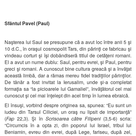
Sfântul Pavel (Paul)
Naşterea lui Saul se presupune că a avut loc între anii 5 şi
10 d.C., în oraşul cosmopolit Tars, din părinţi ce fabricau şi
vindeau corturi şi îşi dobândiseră titlul de cetăţeni romani.
El a avut un nume dublu: Saul, pentru evrei, şi Paul, pentru
greci şi romani. A cunoscut bine cultura greacă şi a învăţat
această limbă, dar a rămas mereu fidel tradiţiilor părinţilor.
De tânăr a fost invitat la Ierusalim, unde şi-a completat
formaţia sa “la picioarele lui Gamaliel”, învăţătorul cel mai
cunoscut şi cel mai înţelept din acel timp în lumea ebraică.
El însuşi, vorbind despre originea sa, spunea: “Eu sunt un
iudeu din Tarsul Ciliciei, un oraş nu lipsit de importanţă”
(
Fap
22,3). Şi în
Scrisoarea către Filipeni
(3,5-6) scria:
“Circumcis în a opta zi, din poporul lui Israel, tribul lui
Beniamin, evreu din evrei, după Lege, fariseu, după zel,