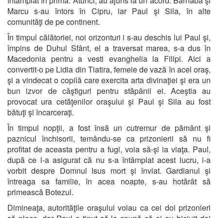
întâmplat în prima. Atunci, au ajuns la un acord: Barnaba şi
Marcu s-au întors în Cipru, iar Paul şi Sila, în alte
comunităţi de pe continent.
În timpul călătoriei, noi orizonturi i s-au deschis lui Paul şi,
împins de Duhul Sfânt, el a traversat marea, s-a dus în
Macedonia pentru a vesti evanghelia la Filipi. Aici a
convertit-o pe Lidia din Tiatira, femeie de vază în acel oraş,
şi a vindecat o copilă care exercita arta divinaţiei şi era un
bun izvor de câştiguri pentru stăpânii ei. Aceştia au
provocat ura cetăţenilor oraşului şi Paul şi Sila au fost
bătuţi şi încarceraţi.
În timpul nopţii, a fost însă un cutremur de pământ şi
paznicul închisorii, temându-se ca prizonierii să nu fi
profitat de aceasta pentru a fugi, voia să-şi ia viaţa. Paul,
după ce l-a asigurat că nu s-a întâmplat acest lucru, i-a
vorbit despre Domnul Isus mort şi înviat. Gardianul şi
întreaga sa familie, în acea noapte, s-au hotărât să
primească Botezul.
Dimineaţa, autorităţile oraşului voiau ca cei doi prizonieri