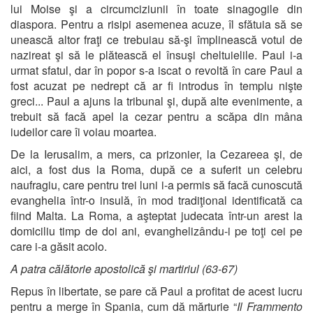
lui Moise şi a circumciziunii în toate sinagogile din
diaspora. Pentru a risipi asemenea acuze, îl sfătuia să se
unească altor fraţi ce trebuiau să-şi împlinească votul de
nazireat şi să le plătească el însuşi cheltuielile. Paul i-a
urmat sfatul, dar în popor s-a iscat o revoltă în care Paul a
fost acuzat pe nedrept că ar fi introdus în templu nişte
greci... Paul a ajuns la tribunal şi, după alte evenimente, a
trebuit să facă apel la cezar pentru a scăpa din mâna
iudeilor care îi voiau moartea.
De la Ierusalim, a mers, ca prizonier, la Cezareea şi, de
aici, a fost dus la Roma, după ce a suferit un celebru
naufragiu, care pentru trei luni i-a permis să facă cunoscută
evanghelia într-o insulă, în mod tradiţional identificată ca
fiind Malta. La Roma, a aşteptat judecata într-un arest la
domiciliu timp de doi ani, evanghelizându-i pe toţi cei pe
care i-a găsit acolo.
A patra călătorie apostolică şi martiriul (63-67)
Repus în libertate, se pare că Paul a profitat de acest lucru
pentru a merge în Spania, cum dă mărturie “
Il Frammento