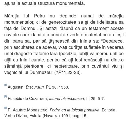
ajuns la actuala structură monumentală.
Măreţia lui Petru nu depinde numai de măreţia
monumentelor, ci de generozitatea sa şi de fidelitatea sa
faţă de Domnul. Şi astăzi răsună ca un testament aceste
cuvinte care, dacă din punct de vedere material nu au ieşit
din pana sa, par să ţâşnească din inima sa: “Deoarece,
prin ascultarea de adevăr, v-aţi curăţat sufletele în vederea
unei dragoste fraterne fără ipocrizie, iubiţi-vă mereu unii pe
alţii cu inimi curate, pentru că aţi fost renăscuţi nu dintr-o
sămânţă pieritoare, ci nepieritoare, prin cuvântul viu şi
veşnic al lui Dumnezeu” (
1Pt
1,22-23).
[1]
Augustin,
Discursuri,
PL 38, 1358.
[2]
Eusebiu de Cezareea,
Istoria bisericească,
II, 25, 5-7.
[3]
R. Aguirre Monasterio,
Pedro en la Iglesia primitiva
, Editorial
Verbo Divino, Estella (Navarra) 1991, pag. 15.