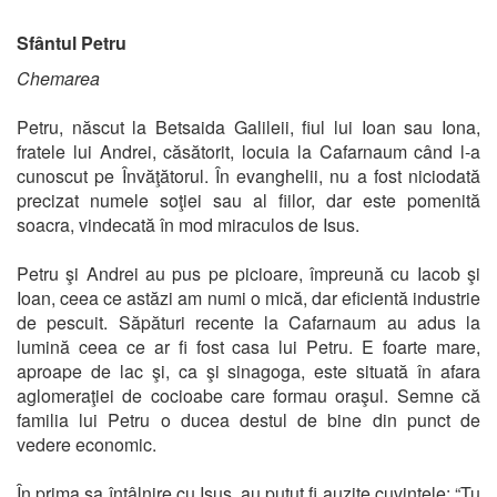
Sfântul Petru
Chemarea
Petru, născut la Betsaida Galileii, fiul lui Ioan sau Iona,
fratele lui Andrei, căsătorit, locuia la Cafarnaum când l-a
cunoscut pe Învăţătorul. În evanghelii, nu a fost niciodată
precizat numele soţiei sau al fiilor, dar este pomenită
soacra, vindecată în mod miraculos de Isus.
Petru şi Andrei au pus pe picioare, împreună cu Iacob şi
Ioan, ceea ce astăzi am numi o mică, dar eficientă industrie
de pescuit. Săpături recente la Cafarnaum au adus la
lumină ceea ce ar fi fost casa lui Petru. E foarte mare,
aproape de lac şi, ca şi sinagoga, este situată în afara
aglomeraţiei de cocioabe care formau oraşul. Semne că
familia lui Petru o ducea destul de bine din punct de
vedere economic.
În prima sa întâlnire cu Isus, au putut fi auzite cuvintele: “Tu