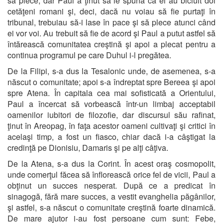
să plece, dar Paul a ţinut să le spună că ei au biciuit doi
cetăţeni romani şi, deci, dacă nu voiau să fie purtaţi în
tribunal, trebuiau să-i lase în pace şi să plece atunci când
ei vor voi. Au trebuit să fie de acord şi Paul a putut astfel să
întărească comunitatea creştină şi apoi a plecat pentru a
continua programul pe care Duhul i-l pregătea.
De la Filipi, s-a dus la Tesalonic unde, de asemenea, s-a
născut o comunitate; apoi s-a îndreptat spre Bereea şi apoi
spre Atena. În capitala cea mai sofisticată a Orientului,
Paul a încercat să vorbească într-un limbaj acceptabil
oamenilor iubitori de filozofie, dar discursul său rafinat,
ţinut în Areopag, în faţa acestor oameni cultivaţi şi critici în
acelaşi timp, a fost un fiasco, chiar dacă i-a câştigat la
credinţă pe Dionisiu, Damaris şi pe alţi câţiva.
De la Atena, s-a dus la Corint. În acest oraş cosmopolit,
unde comerţul făcea să înflorească orice fel de vicii, Paul a
obţinut un succes nesperat. După ce a predicat în
sinagogă, fără mare succes, a vestit evanghelia păgânilor,
şi astfel, s-a născut o comunitate creştină foarte dinamică.
De mare ajutor i-au fost persoane cum sunt: Febe,