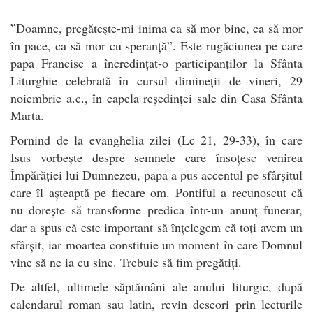
”Doamne, pregătește-mi inima ca să mor bine, ca să mor
în pace, ca să mor cu speranță”. Este rugăciunea pe care
papa Francisc a încredințat-o participanților la Sfânta
Liturghie celebrată în cursul dimineții de vineri, 29
noiembrie a.c., în capela reședinței sale din Casa Sfânta
Marta.
Pornind de la evanghelia zilei (Lc 21, 29-33), în care
Isus vorbește despre semnele care însoțesc venirea
Împărăției lui Dumnezeu, papa a pus accentul pe sfârșitul
care îl așteaptă pe fiecare om. Pontiful a recunoscut că
nu dorește să transforme predica într-un anunț funerar,
dar a spus că este important să înțelegem că toți avem un
sfârșit, iar moartea constituie un moment în care Domnul
vine să ne ia cu sine. Trebuie să fim pregătiți.
De altfel, ultimele săptămâni ale anului liturgic, după
calendarul roman sau latin, revin deseori prin lecturile