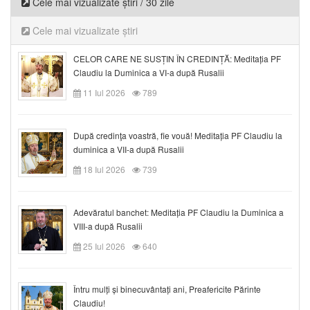
Cele mai vizualizate știri / 30 zile
Cele mai vizualizate știri
CELOR CARE NE SUSȚIN ÎN CREDINȚĂ: Meditația PF
Claudiu la Duminica a VI-a după Rusalii
11 Iul 2026
789
După credinţa voastră, fie vouă! Meditația PF Claudiu la
duminica a VII-a după Rusalii
18 Iul 2026
739
Adevăratul banchet: Meditația PF Claudiu la Duminica a
VIII-a după Rusalii
25 Iul 2026
640
Întru mulți și binecuvântați ani, Preafericite Părinte
Claudiu!