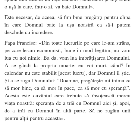
o ușă la care, într-o zi, va bate Domnul».
Este necesar, de aceea, să fim bine pregătiți pentru clipa
în care Domnul bate la ușa noastră ca să-i putem
deschide cu încredere.
Papa Francisc: «Din toate lucrurile pe care le-am strâns,
pe care le-am economisit, bune în mod legitim, nu vom
lua cu noi nimic. Ba da, vom lua îmbrățișarea Domnului.
A se gândi la propria moarte: eu voi muri, când? În
calendar nu este stabilit [acest lucru], dar Domnul îl știe.
Și a se ruga Domnului: ”Doamne, pregătește-mi inima ca
să mor bine, ca să mor în pace, ca să mor cu speranță”.
Acesta este cuvântul care trebuie să însoțească mereu
viața noastră: speranța de a trăi cu Domnul aici și, apoi,
de a trăi cu Domnul în altă parte. Să ne rugăm unii
pentru alții pentru aceasta».