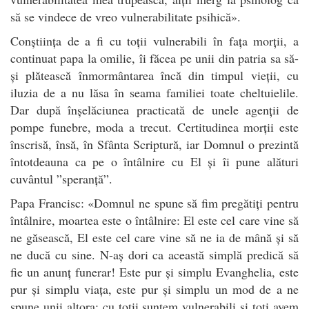
să se vindece de vreo vulnerabilitate psihică».
Conștiința de a fi cu toții vulnerabili în fața morții, a
continuat papa la omilie, îi făcea pe unii din patria sa să-
și plătească înmormântarea încă din timpul vieții, cu
iluzia de a nu lăsa în seama familiei toate cheltuielile.
Dar după înșelăciunea practicată de unele agenții de
pompe funebre, moda a trecut. Certitudinea morții este
înscrisă, însă, în Sfânta Scriptură, iar Domnul o prezintă
întotdeauna ca pe o întâlnire cu El și îi pune alături
cuvântul ”speranță”.
Papa Francisc: «Domnul ne spune să fim pregătiți pentru
întâlnire, moartea este o întâlnire: El este cel care vine să
ne găsească, El este cel care vine să ne ia de mână și să
ne ducă cu sine. N-aș dori ca această simplă predică să
fie un anunț funerar! Este pur și simplu Evanghelia, este
pur și simplu viața, este pur și simplu un mod de a ne
spune unii altora: cu toții suntem vulnerabili și toți avem