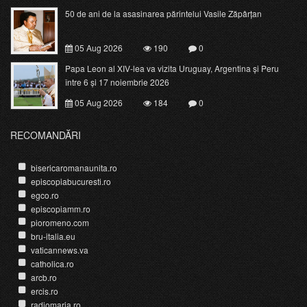
50 de ani de la asasinarea părintelui Vasile Zăpârțan
05 Aug 2026
190
0
Papa Leon al XIV-lea va vizita Uruguay, Argentina și Peru
între 6 și 17 noiembrie 2026
05 Aug 2026
184
0
RECOMANDĂRI
bisericaromanaunita.ro
episcopiabucuresti.ro
egco.ro
episcopiamm.ro
pioromeno.com
bru-italia.eu
vaticannews.va
catholica.ro
arcb.ro
ercis.ro
radiomaria.ro