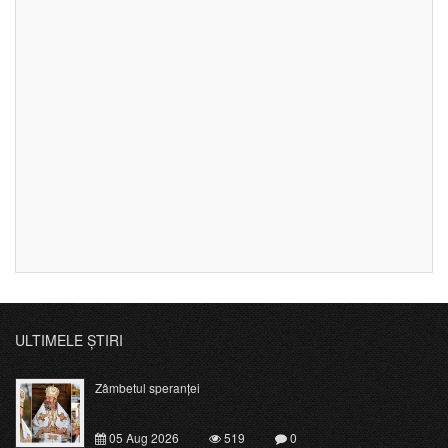
ULTIMELE ȘTIRI
Zâmbetul speranței
05 Aug 2026
519
0