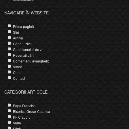
NAVIGARE ÎN WEBSITE
Prima pagină
Știri
Arhivă
Gândul zilei
Catehismul zi de zi
Recenzii cărți
Comentariu evanghelic
Video
Curia
Contact
CATEGORII ARTICOLE
Papa Francisc
Biserica Greco-Catolica
PF Claudiu
Varia
Sfinti