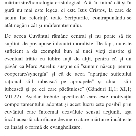
mărturisire/homología cristologică. Atât în inimă cât şi în
gură nu mai este legea, ci este Isus Cristos, la care de
acum fac referinţă toate Scripturile, contrapunându-se
atât negării cât şi indiferentismului.
De aceea Cuvântul rămâne central şi nu poate să fie
suplinit de presupuse înlocuiri moraliste. De fapt, nu este
suficient a da exemplul bun al unei vieţi cinstite şi
eventual trăite cu iubire faţă de alţii, pentru că şi un
păgân ca Marc Aureliu susţine că "suntem născuţi pentru
cooperare/synergía" şi că de acea "aparţine sufletului
raţional să-l iubească pe aproapele" şi chiar "să-i
iubească şi pe cei care păcătuiesc" (Gânduri II,1; XI,1;
VII,22). Aşadar trebuie specificată care este motivaţia
comportamentului adoptat şi acest lucru este posibil prin
cuvântul care întocmai dezvăluie sensul acţiunii, aşa
încât această clarificare devine o atare mărturie încât este
ea însăşi o formă de evanghelizare.