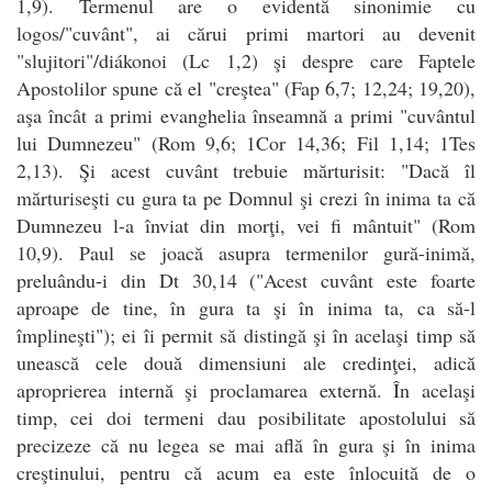
1,9). Termenul are o evidentă sinonimie cu
logos/"cuvânt", ai cărui primi martori au devenit
"slujitori"/diákonoi (Lc 1,2) şi despre care Faptele
Apostolilor spune că el "creştea" (Fap 6,7; 12,24; 19,20),
aşa încât a primi evanghelia înseamnă a primi "cuvântul
lui Dumnezeu" (Rom 9,6; 1Cor 14,36; Fil 1,14; 1Tes
2,13). Şi acest cuvânt trebuie mărturisit: "Dacă îl
mărturiseşti cu gura ta pe Domnul şi crezi în inima ta că
Dumnezeu l-a înviat din morţi, vei fi mântuit" (Rom
10,9). Paul se joacă asupra termenilor gură-inimă,
preluându-i din Dt 30,14 ("Acest cuvânt este foarte
aproape de tine, în gura ta şi în inima ta, ca să-l
împlineşti"); ei îi permit să distingă şi în acelaşi timp să
unească cele două dimensiuni ale credinţei, adică
aproprierea internă şi proclamarea externă. În acelaşi
timp, cei doi termeni dau posibilitate apostolului să
precizeze că nu legea se mai află în gura şi în inima
creştinului, pentru că acum ea este înlocuită de o