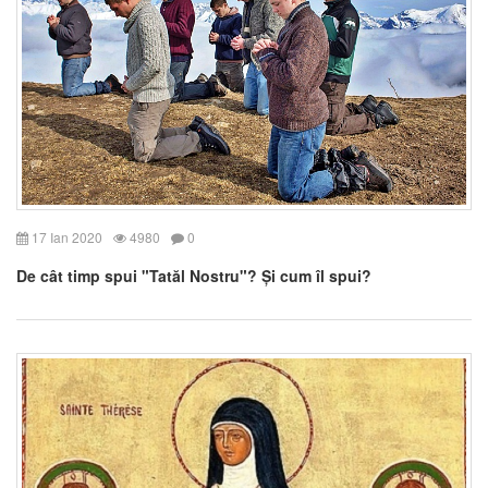
17 Ian 2020
4980
0
De cât timp spui "Tatăl Nostru"? Și cum îl spui?