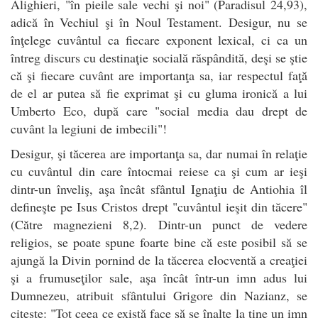
Alighieri, "în pieile sale vechi şi noi" (Paradisul 24,93),
adică în Vechiul şi în Noul Testament. Desigur, nu se
înţelege cuvântul ca fiecare exponent lexical, ci ca un
întreg discurs cu destinaţie socială răspândită, deşi se ştie
că şi fiecare cuvânt are importanţa sa, iar respectul faţă
de el ar putea să fie exprimat şi cu gluma ironică a lui
Umberto Eco, după care "social media dau drept de
cuvânt la legiuni de imbecili"!
Desigur, şi tăcerea are importanţa sa, dar numai în relaţie
cu cuvântul din care întocmai reiese ca şi cum ar ieşi
dintr-un înveliş, aşa încât sfântul Ignaţiu de Antiohia îl
defineşte pe Isus Cristos drept "cuvântul ieşit din tăcere"
(Către magnezieni 8,2). Dintr-un punct de vedere
religios, se poate spune foarte bine că este posibil să se
ajungă la Divin pornind de la tăcerea elocventă a creaţiei
şi a frumuseţilor sale, aşa încât într-un imn adus lui
Dumnezeu, atribuit sfântului Grigore din Nazianz, se
citeşte: "Tot ceea ce există face să se înalţe la tine un imn