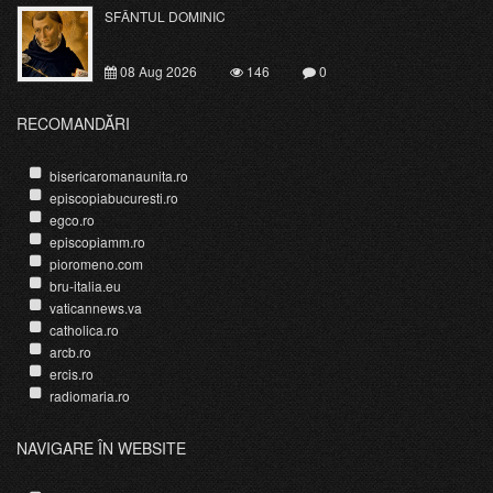
SFÂNTUL DOMINIC
08 Aug 2026
146
0
RECOMANDĂRI
bisericaromanaunita.ro
episcopiabucuresti.ro
egco.ro
episcopiamm.ro
pioromeno.com
bru-italia.eu
vaticannews.va
catholica.ro
arcb.ro
ercis.ro
radiomaria.ro
NAVIGARE ÎN WEBSITE