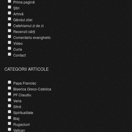
Prima pagină
Știri
Arhivă
Gândul zilei
Catehismul zi de zi
Recenzii cărți
Comentariu evanghelic
Video
Curia
Contact
CATEGORII ARTICOLE
Papa Francisc
Biserica Greco-Catolica
PF Claudiu
Varia
Sfinti
Spiritualitate
Blaj
Rugaciuni
Vatican