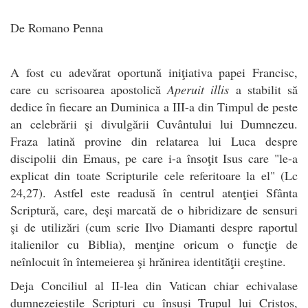
De Romano Penna
A fost cu adevărat oportună iniţiativa papei Francisc,
care cu scrisoarea apostolică
Aperuit illis
a stabilit să
dedice în fiecare an Duminica a III-a din Timpul de peste
an celebrării şi divulgării Cuvântului lui Dumnezeu.
Fraza latină provine din relatarea lui Luca despre
discipolii din Emaus, pe care i-a însoţit Isus care "le-a
explicat din toate Scripturile cele referitoare la el" (Lc
24,27). Astfel este readusă în centrul atenţiei Sfânta
Scriptură, care, deşi marcată de o hibridizare de sensuri
şi de utilizări (cum scrie Ilvo Diamanti despre raportul
italienilor cu Biblia), menţine oricum o funcţie de
neînlocuit în întemeierea şi hrănirea identităţii creştine.
Deja Conciliul al II-lea din Vatican chiar echivalase
dumnezeieştile Scripturi cu însuşi Trupul lui Cristos,