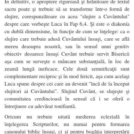
În definitiv, o apropiere riguroasă şi hrănitoare de textul
sacru poate şi trebuie să se transforme într-o formă de
slujire, corespunzătoare cu acea "slujire a Cuvântului"
despre care vorbeşte Luca în Fap 6,4. Şi este o diakonía
cu dublă dimensiune, în funcţie de cum se înţelege: ca o
slujire care trebuie adusă Cuvântului însuşi, care se află
mereu deasupra noastră, sau în sensul unui genitiv
obiectiv deoarece însuşi Cuvânt trebuie servit Bisericii
aşa cum se serveşte o mâncare substanţială, în loc de
zeamă lungă ineficace. Cele două semnificaţii sunt
complementare reciproc şi în mod fericit, aşa cum acelaşi
Luca spune despre cei care au devenit "încă de la început
slujitori ai Cuvântului". Slujind Cuvânt, se slujeşte şi
comunitatea credincioasă în sensul că i se oferă o
întreţinere cu adevărat tonifiantă.
Oricum nu trebuie uitată medierea eclezială în
înţelegerea Scripturilor, nu numai pentru formarea
canonului biblic însuşi, ci şi pentru bogăţia interpretării