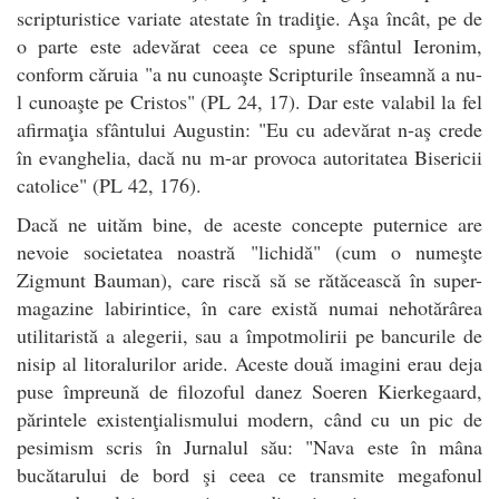
scripturistice variate atestate în tradiţie. Aşa încât, pe de
o parte este adevărat ceea ce spune sfântul Ieronim,
conform căruia "a nu cunoaşte Scripturile înseamnă a nu-
l cunoaşte pe Cristos" (PL 24, 17). Dar este valabil la fel
afirmaţia sfântului Augustin: "Eu cu adevărat n-aş crede
în evanghelia, dacă nu m-ar provoca autoritatea Bisericii
catolice" (PL 42, 176).
Dacă ne uităm bine, de aceste concepte puternice are
nevoie societatea noastră "lichidă" (cum o numeşte
Zigmunt Bauman), care riscă să se rătăcească în super-
magazine labirintice, în care există numai nehotărârea
utilitaristă a alegerii, sau a împotmolirii pe bancurile de
nisip al litoralurilor aride. Aceste două imagini erau deja
puse împreună de filozoful danez Soeren Kierkegaard,
părintele existenţialismului modern, când cu un pic de
pesimism scris în Jurnalul său: "Nava este în mâna
bucătarului de bord şi ceea ce transmite megafonul