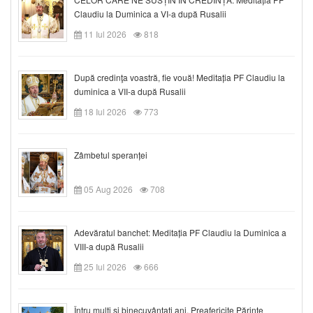
Claudiu la Duminica a VI-a după Rusalii
11 Iul 2026
818
După credinţa voastră, fie vouă! Meditația PF Claudiu la
duminica a VII-a după Rusalii
18 Iul 2026
773
Zâmbetul speranței
05 Aug 2026
708
Adevăratul banchet: Meditația PF Claudiu la Duminica a
VIII-a după Rusalii
25 Iul 2026
666
Întru mulți și binecuvântați ani, Preafericite Părinte