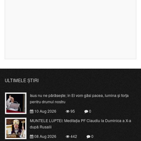
ULTIMELE ȘTIRI
Isus nu ne părăsește; în El vom găsi pacea, lumina și forța
pentru drumul nostru
10 Aug 2026
95
0
MUNTELE LUPTEI: Meditația PF Claudiu la Duminica a X-a
după Rusalii
08 Aug 2026
442
0