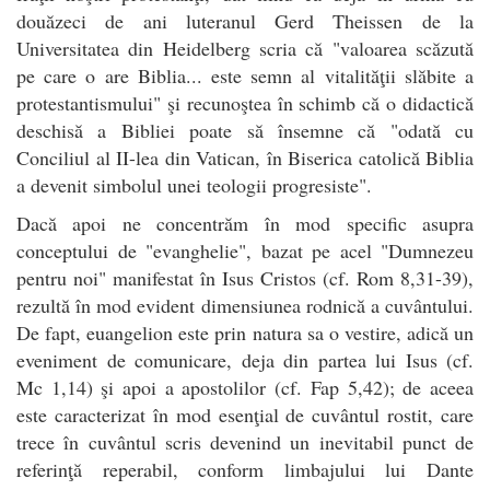
douăzeci de ani luteranul Gerd Theissen de la
Universitatea din Heidelberg scria că "valoarea scăzută
pe care o are Biblia... este semn al vitalităţii slăbite a
protestantismului" şi recunoştea în schimb că o didactică
deschisă a Bibliei poate să însemne că "odată cu
Conciliul al II-lea din Vatican, în Biserica catolică Biblia
a devenit simbolul unei teologii progresiste".
Dacă apoi ne concentrăm în mod specific asupra
conceptului de "evanghelie", bazat pe acel "Dumnezeu
pentru noi" manifestat în Isus Cristos (cf. Rom 8,31-39),
rezultă în mod evident dimensiunea rodnică a cuvântului.
De fapt, euangelion este prin natura sa o vestire, adică un
eveniment de comunicare, deja din partea lui Isus (cf.
Mc 1,14) şi apoi a apostolilor (cf. Fap 5,42); de aceea
este caracterizat în mod esenţial de cuvântul rostit, care
trece în cuvântul scris devenind un inevitabil punct de
referinţă reperabil, conform limbajului lui Dante