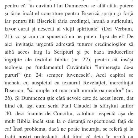
pentru că "în cuvântul lui Dumnezeu se află atâta putere
şi tărie încât el constituie pentru Biserică sprijin şi forţă
iar pentru fiii Bisericii tăria credinţei, hrană a sufletului,
izvor curat şi nesecat al vieţii spirituale" (Dei Verbum,
21): ca şi cum ar spune că nu ne putem lipsi de el! De
aici invitaţia urgentă adresată tuturor credincioşilor să
aibă acces larg la Scripturi şi pe baza traducerilor
îngrijite ale textului biblic (nr. 22), pentru că însăşi
teologia pe fundamentul Cuvântului "întinereşte de-a
pururi" (nr. 24: semper iuvenescit). Acel capitol se
încheia cu auspiciul ca tezaurul Revelaţiei, încredinţat
Bisericii, "să umple tot mai mult inimile oamenilor" (nr.
26). Şi Dumnezeu ştie câtă nevoie este de acest lucru, dat
fiind că, aşa cum scria Paul Claudel la sfârşitul anilor
'40, deci înainte de Conciliu, catolicii respectă aşa de
mult Biblia încât stau la o distanţă respectuoasă faţă de
ea! Însă problema, dacă ne poate încuraja, se referă şi la
fraţii noştri protestanţi, dat fiind că deja în urmă cu