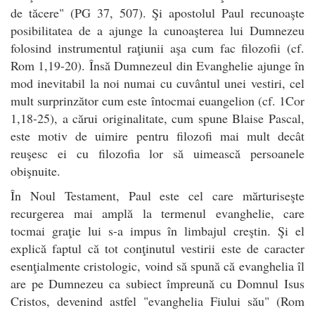
de tăcere" (PG 37, 507). Şi apostolul Paul recunoaşte
posibilitatea de a ajunge la cunoaşterea lui Dumnezeu
folosind instrumentul raţiunii aşa cum fac filozofii (cf.
Rom 1,19-20). Însă Dumnezeul din Evanghelie ajunge în
mod inevitabil la noi numai cu cuvântul unei vestiri, cel
mult surprinzător cum este întocmai euangelion (cf. 1Cor
1,18-25), a cărui originalitate, cum spune Blaise Pascal,
este motiv de uimire pentru filozofi mai mult decât
reuşesc ei cu filozofia lor să uimească persoanele
obişnuite.
În Noul Testament, Paul este cel care mărturiseşte
recurgerea mai amplă la termenul evanghelie, care
tocmai graţie lui s-a impus în limbajul creştin. Şi el
explică faptul că tot conţinutul vestirii este de caracter
esenţialmente cristologic, voind să spună că evanghelia îl
are pe Dumnezeu ca subiect împreună cu Domnul Isus
Cristos, devenind astfel "evanghelia Fiului său" (Rom