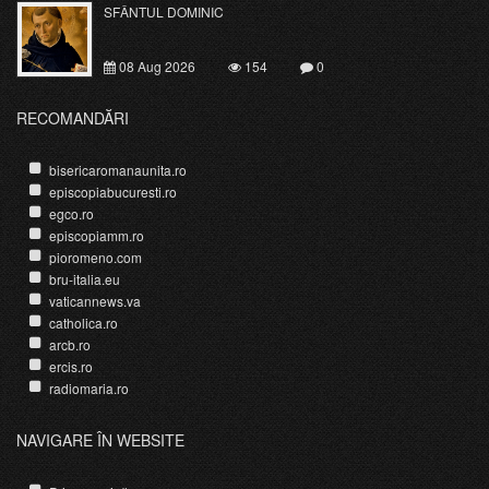
SFÂNTUL DOMINIC
08 Aug 2026
154
0
RECOMANDĂRI
bisericaromanaunita.ro
episcopiabucuresti.ro
egco.ro
episcopiamm.ro
pioromeno.com
bru-italia.eu
vaticannews.va
catholica.ro
arcb.ro
ercis.ro
radiomaria.ro
NAVIGARE ÎN WEBSITE