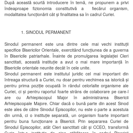
După această scurtă introducere în temă, ne propunem a privi
îndeaproape fizionomia constitutivă a fiecărui organism,
modalitatea funcționării cât și finalitatea sa în cadrul Curiei.
1. SINODUL PERMANENT
Sinodul permanent este una dintre cele mai vechi instituții
specifice Bisericilor Orientale, exercitând funcțiunea de a guverna
în Bisericile patriarhale. Înainte de promulgarea legislației Cleri
sanctitati, această instituție a avut o mai mare importanță în
Bisericile orientale neunite decât în cele unite.
Sinodul permanent este institutul juridic cel mai important din
întreaga structură a Curiei, nu doar pentru vechimea sa istorică și
pentru prima poziție ocupată în rândul celorlalte organisme ale
Curiei, ci și pentru raportul foarte strâns de colaborare pe care-l
are cu Arhiepiscopul Major în administrarea Bisericii
Arhiepiscopale Majore. Chiar dacă o bună parte din acest Sinod
este ales de către Sinodul Episcopilor, nu este o parte a acestuia
din urmă, ci o instituție separată, un organism foarte important
pentru buna funcționare a Bisericii. Prin separarea Curiei de
Sinodul Episcopilor, atât Cleri sanctitati cât și CCEO, transformă