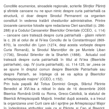
Conciliile ecumenice, sinoadele regionale, scrierile Sfinților Părinți
și sfintele canoane nu ne spun nimic despre curia patriarhală ca
structură, ci doar despre Sinodul Permanent ca organism
constituit în vederea tratării chestiunilor administrative. Printre
izvoarele canonice folosite spre redactarea Cleri sanctitati (c. 286-
288) și a Codului Canoanelor Bisericilor Orientale (CCEO, c. 114)
– canoane care tratează despre curia patriarhală - găsim referiri
la c. 26 al celui de al IV-lea Conciliu de la Constantinopol (869-
870), la conciliul din Lyon (1274, deși acesta vorbește despre
Curia Romană), la Sinodul Maroniților de pe Muntele Liban
(1736), Sinodul Sirienilor de la Sharfeh (1888). Actualul cod
tratează despre curia patriarhală în titlul al IV-lea (Bisericile
patriarhale), cap. IV (curia patriarhală), cc. 114-125, iar „ceea ce
se spune în dreptul comun despre Bisericile Patriarhale sau
despre Patriarh, se înţelege că se va aplica şi Bisericilor
arhiepiscopale majore” (CCEO, c.152).
Prin bula papală Ad Totius Dominici Gregis, Sfântul Părinte
Benedict al XVI-lea a ridicat în data de 16 decembrie 2005
Biserica Română-Unită cu Roma, Greco-Catolică, la statutul de
Biserică Arhiepiscopală Majoră. Imediat după aceasta, s-a trecut
la organizarea unei Curii care să-l sprijine pe Arhiepiscopul Major
în îndeplinirea atribuţiilor sale ca şi Părinte şi Cap al Bisericii.