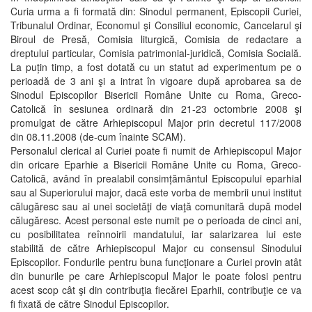
Curia urma a fi formată din: Sinodul permanent, Episcopii Curiei,
Tribunalul Ordinar, Economul şi Consiliul economic, Cancelarul şi
Biroul de Presă, Comisia liturgică, Comisia de redactare a
dreptului particular, Comisia patrimonial-juridică, Comisia Socială.
La puțin timp, a fost dotată cu un statut ad experimentum pe o
perioadă de 3 ani şi a intrat în vigoare după aprobarea sa de
Sinodul Episcopilor Bisericii Române Unite cu Roma, Greco-
Catolică în sesiunea ordinară din 21-23 octombrie 2008 şi
promulgat de către Arhiepiscopul Major prin decretul 117/2008
din 08.11.2008 (de-cum înainte SCAM).
Personalul clerical al Curiei poate fi numit de Arhiepiscopul Major
din oricare Eparhie a Bisericii Române Unite cu Roma, Greco-
Catolică, având în prealabil consimțământul Episcopului eparhial
sau al Superiorului major, dacă este vorba de membrii unui institut
călugăresc sau ai unei societăţi de viaţă comunitară după model
călugăresc. Acest personal este numit pe o perioada de cinci ani,
cu posibilitatea reînnoirii mandatului, iar salarizarea lui este
stabilită de către Arhiepiscopul Major cu consensul Sinodului
Episcopilor. Fondurile pentru buna funcţionare a Curiei provin atât
din bunurile pe care Arhiepiscopul Major le poate folosi pentru
acest scop cât şi din contribuţia fiecărei Eparhii, contribuţie ce va
fi fixată de către Sinodul Episcopilor.