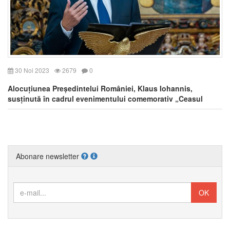
30 Noi 2023
2679
0
Alocuțiunea Președintelui României, Klaus Iohannis,
susținută în cadrul evenimentului comemorativ „Ceasul
Vinerii Mari – 75 de ani de la dezlănțuirea prigoanei împotriva
Bisericii Române Unite cu Roma, Greco–Catolice”
Abonare newsletter