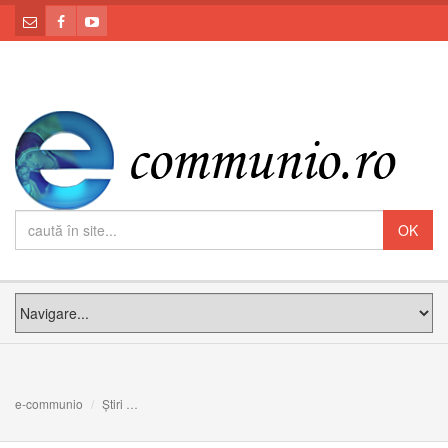
e-communio
Știri
Structura organizatorică a Curiei Arhiepiscopiei Majore 