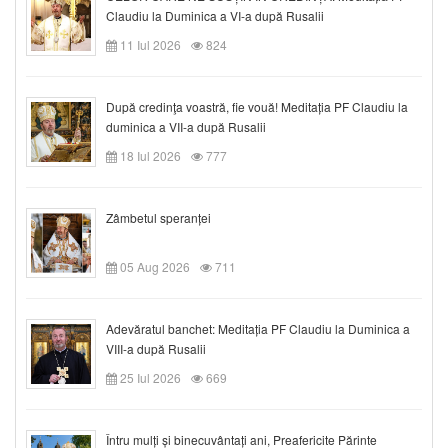
Claudiu la Duminica a VI-a după Rusalii
11 Iul 2026
824
După credinţa voastră, fie vouă! Meditația PF Claudiu la
duminica a VII-a după Rusalii
18 Iul 2026
777
Zâmbetul speranței
05 Aug 2026
711
Adevăratul banchet: Meditația PF Claudiu la Duminica a
VIII-a după Rusalii
25 Iul 2026
669
Întru mulți și binecuvântați ani, Preafericite Părinte