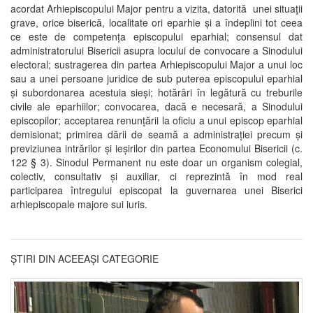
acordat Arhiepiscopului Major pentru a vizita, datorită unei situaţii
grave, orice biserică, localitate ori eparhie și a îndeplini tot ceea
ce este de competența episcopului eparhial; consensul dat
administratorului Bisericii asupra locului de convocare a Sinodului
electoral; sustragerea din partea Arhiepiscopului Major a unui loc
sau a unei persoane juridice de sub puterea episcopului eparhial
și subordonarea acestuia sieși; hotărâri în legătură cu treburile
civile ale eparhiilor; convocarea, dacă e necesară, a Sinodului
episcopilor; acceptarea renunțării la oficiu a unui episcop eparhial
demisionat; primirea dării de seamă a administrației precum și
previziunea intrărilor și ieșirilor din partea Economului Bisericii (c.
122 § 3). Sinodul Permanent nu este doar un organism colegial,
colectiv, consultativ și auxiliar, ci reprezintă în mod real
participarea întregului episcopat la guvernarea unei Biserici
arhiepiscopale majore sui iuris.
ȘTIRI DIN ACEEAȘI CATEGORIE