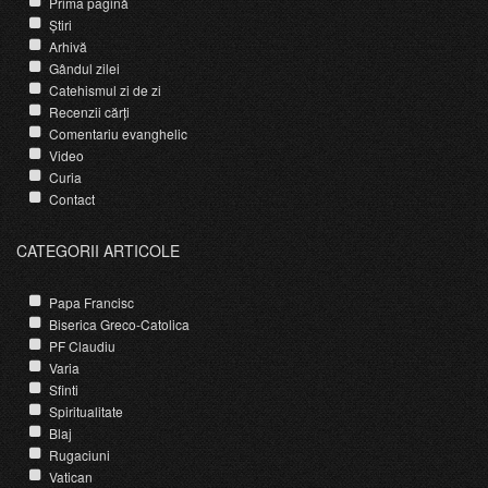
Prima pagină
Știri
Arhivă
Gândul zilei
Catehismul zi de zi
Recenzii cărți
Comentariu evanghelic
Video
Curia
Contact
CATEGORII ARTICOLE
Papa Francisc
Biserica Greco-Catolica
PF Claudiu
Varia
Sfinti
Spiritualitate
Blaj
Rugaciuni
Vatican