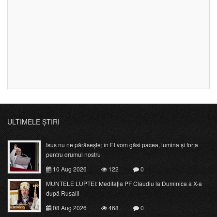
ULTIMELE ȘTIRI
Isus nu ne părăsește; în El vom găsi pacea, lumina și forța
pentru drumul nostru
10 Aug 2026
122
0
MUNTELE LUPTEI: Meditația PF Claudiu la Duminica a X-a
după Rusalii
08 Aug 2026
468
0