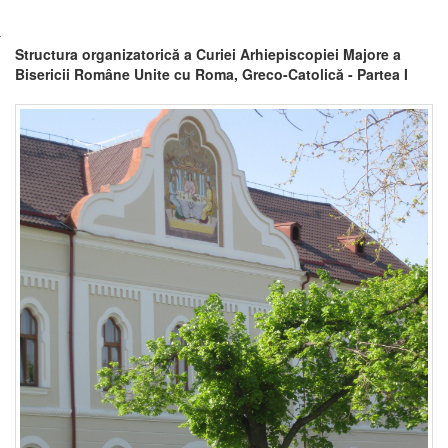
Structura organizatorică a Curiei Arhiepiscopiei Majore a
Bisericii Române Unite cu Roma, Greco-Catolică - Partea I