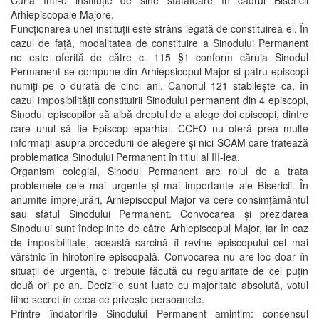
Curia într-o instituție de sine stătătoare în cadrul Bisericii
Arhiepiscopale Majore.
Funcționarea unei instituții este strâns legată de constituirea ei. În
cazul de față, modalitatea de constituire a Sinodului Permanent
ne este oferită de către c. 115 §1 conform căruia Sinodul
Permanent se compune din Arhiepsicopul Major și patru episcopi
numiți pe o durată de cinci ani. Canonul 121 stabilește ca, în
cazul imposibilității constituirii Sinodului permanent din 4 episcopi,
Sinodul episcopilor să aibă dreptul de a alege doi episcopi, dintre
care unul să fie Episcop eparhial. CCEO nu oferă prea multe
informații asupra procedurii de alegere și nici SCAM care tratează
problematica Sinodului Permanent în titlul al III-lea.
Organism colegial, Sinodul Permanent are rolul de a trata
problemele cele mai urgente și mai importante ale Bisericii. În
anumite împrejurări, Arhiepiscopul Major va cere consimțământul
sau sfatul Sinodului Permanent. Convocarea și prezidarea
Sinodului sunt îndeplinite de către Arhiepiscopul Major, iar în caz
de imposibilitate, această sarcină îi revine episcopului cel mai
vârstnic în hirotonire episcopală. Convocarea nu are loc doar în
situații de urgență, ci trebuie făcută cu regularitate de cel puțin
două ori pe an. Deciziile sunt luate cu majoritate absolută, votul
fiind secret în ceea ce privește persoanele.
Printre îndatoririle Sinodului Permanent amintim: consensul