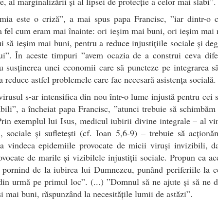
e, al marginalizării și al lipsei de protecție a celor mai slabi”.
mia este o criză”, a mai spus papa Francisc, ”iar dintr-o c
a fel cum eram mai înainte: ori ieșim mai buni, ori ieșim mai 
ui să ieșim mai buni, pentru a reduce injustițiile sociale și de
i”. În aceste timpuri ”avem ocazia de a construi ceva dife
 susținerea unei economii care să puncteze pe integrarea să
a reduce astfel problemele care fac necesară asistența socială.
irusul s-ar intensifica din nou într-o lume injustă pentru cei s
bili”, a încheiat papa Francisc, ”atunci trebuie să schimbăm
rin exemplul lui Isus, medicul iubirii divine integrale – al vi
i, sociale și sufletești (cf. Ioan 5,6-9) – trebuie să acțio
a vindeca epidemiile provocate de micii viruși invizibili, d
ovocate de marile și vizibilele injustiții sociale. Propun ca ac
 pornind de la iubirea lui Dumnezeu, punând periferiile la c
din urmă pe primul loc”. (...) ”Domnul să ne ajute și să ne d
și mai buni, răspunzând la necesitățile lumii de astăzi”.