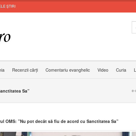
LE ȘTIRI
nia
Recenzii cărți
Comentariu evanghelic
Video
Curia
L
Sanctitatea Sa”
e-
rul OMS: ”Nu pot decât să fiu de acord cu Sanctitatea Sa”