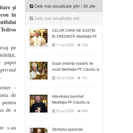
Cele mai vizualizate știri / 30 zile
tare și
ecou în
Cele mai vizualizate știri
ntifului
 Tedros
CELOR CARE NE SUSȚIN
ÎN CREDINȚĂ: Meditația PF
Claudiu la Duminica a VI-a
11 Iul 2026
793
esaj pe
după Rusalii
ătății,
e papei
După credinţa voastră, fie
 privind
vouă! Meditația PF Claudiu la
duminica a VII-a după Rusalii
.
18 Iul 2026
751
itter -
emia de
Adevăratul banchet:
i pentru
Meditația PF Claudiu la
Duminica a VIII-a după
nsa de a
25 Iul 2026
648
Rusalii
re s-au
Zâmbetul speranței