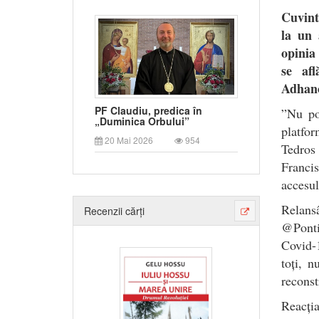
Cuvint
la un 
opinia 
se afl
Adhan
PF Claudiu, predica în
”Nu po
„Duminica Orbului”
platfo
20 Mai 2026
954
Tedros
Francis
accesul
Relans
Recenzii cărți
@Ponti
Covid-1
toți, n
reconst
Reacți