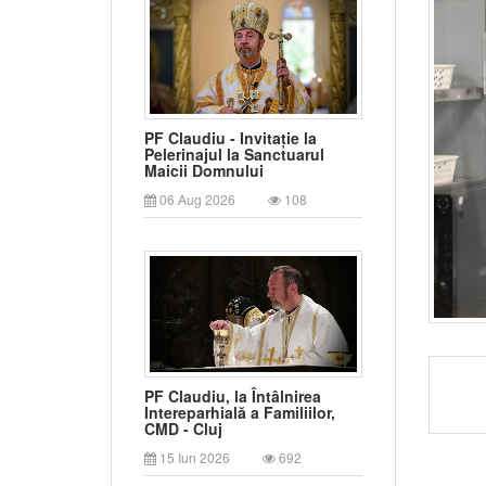
PF Claudiu - Invitație la
Pelerinajul la Sanctuarul
Maicii Domnului
06 Aug 2026
108
PF Claudiu, la Întâlnirea
Intereparhială a Familiilor,
CMD - Cluj
15 Iun 2026
692