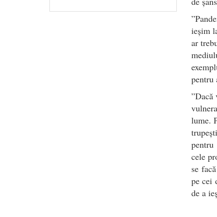
de șans
”Pande
ieșim l
ar treb
mediulu
exemplu
pentru 
”Dacă v
vulnera
lume. P
trupeșt
pentru 
cele pr
se facă
pe cei 
de a ie