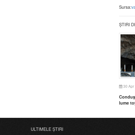
Sursa:
v
ȘTIRI 
30 Apr
Conduşi
lume toţ
unesc î
invoca 
reluarea
muncă
ULTIMELE ȘTIRI