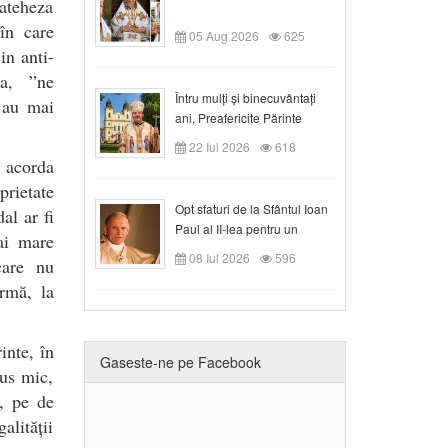
cateheza
 în care
05 Aug 2026
625
in anti-
pa, ”ne
Întru mulți și binecuvântați
e au mai
ani, Preafericite Părinte
Claudiu!
22 Iul 2026
618
 acorda
prietate
Opt sfaturi de la Sfântul Ioan
al ar fi
Paul al II-lea pentru un
ai mare
creștin
08 Iul 2026
596
care nu
urmă, la
inte, în
Gaseste-ne pe Facebook
rus mic,
r, pe de
alității