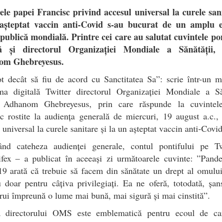
ele papei Francisc privind accesul universal la curele sani
așteptat vaccin anti-Covid s-au bucurat de un amplu 
publică mondială. Printre cei care au salutat cuvintele po
ă și directorul Organizației Mondiale a Sănătății,
om Ghebreyesus.
t decât să fiu de acord cu Sanctitatea Sa”: scrie într-un m
rma digitală Twitter directorul Organizației Mondiale a Săn
 Adhanom Ghebreyesus, prin care răspunde la cuvintel
c rostite la audiența generală de miercuri, 19 august a.c.,
 universal la curele sanitare și la un așteptat vaccin anti-Covid
ând cateheza audienței generale, contul pontifului pe Tw
fex – a publicat în aceeași zi următoarele cuvinte: ”Pand
9 arată că trebuie să facem din sănătate un drept al omulu
u doar pentru câțiva privilegiați. Ea ne oferă, totodată, șa
rui împreună o lume mai bună, mai sigură și mai cinstită”.
a directorului OMS este emblematică pentru ecoul de ca