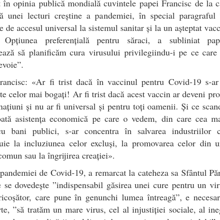
 în opinia publică mondială cuvintele papei Francisc de la 
ă unei lecturi creștine a pandemiei, în special paragraful
e de accesul universal la sistemul sanitar și la un așteptat vacc
 Opțiunea preferențială pentru săraci, a subliniat pa
ează să planificăm cura virusului privilegiindu-i pe ce car
evoie”.
rancisc: «Ar fi trist dacă în vaccinul pentru Covid-19 s-ar
ate celor mai bogați! Ar fi trist dacă acest vaccin ar deveni pro
națiuni și nu ar fi universal și pentru toți oamenii. Și ce scand
oată asistența economică pe care o vedem, din care cea m
cu bani publici, s-ar concentra în salvarea industriilor 
uie la incluziunea celor excluși, la promovarea celor din 
comun sau la îngrijirea creației».
 pandemiei de Covid-19, a remarcat la cateheza sa Sfântul Păr
 se dovedește ”indispensabil găsirea unei cure pentru un vi
ricoșător, care pune în genunchi lumea întreagă”, e necesa
rte, ”să tratăm un mare virus, cel al injustiției sociale, al ineg