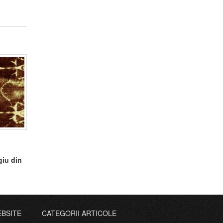
giu din
EBSITE
CATEGORII ARTICOLE