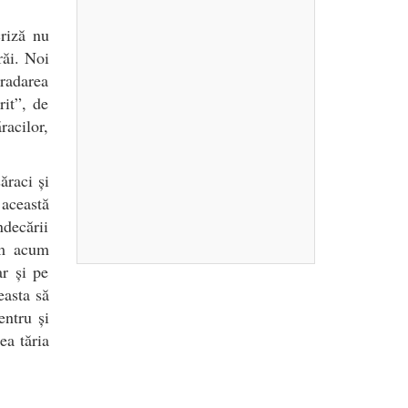
riză nu
răi. Noi
gradarea
rit”, de
racilor,
ăraci și
 această
ndecării
năm acum
ar și pe
easta să
entru și
ea tăria