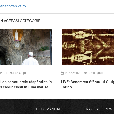
aticannews.va/ro
DIN ACEEAȘI CATEGORIE
 2021
3614
0
11 Apr 2020
5820
0
 de sanctuarele răspândite în
LIVE: Venerarea Sfântului Giul
i credincioşii în luna mai se
Torino
n recitarea Rozariului pentru a
sfârşitul pandemiei şi pentru
 activităţilor sociale şi de
RECOMANDĂRI
NAVIGARE ÎN W