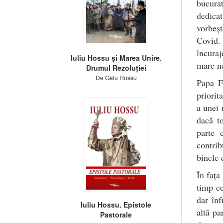
bucurat
dedicat
vorbeșt
Covid.
încuraj
Iuliu Hossu și Marea Unire.
mare n
Drumul Rezoluției
De Gelu Hossu
Papa F
priorit
a unei 
dacă t
parte 
contrib
binele 
În fața
timp ce
dar înf
Iuliu Hossu. Epistole
altă pa
Pastorale