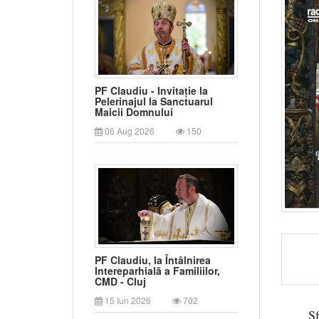
PF Claudiu - Invitație la
Pelerinajul la Sanctuarul
Maicii Domnului
06 Aug 2026
150
PF Claudiu, la Întâlnirea
Intereparhială a Familiilor,
CMD - Cluj
15 Iun 2026
702
S