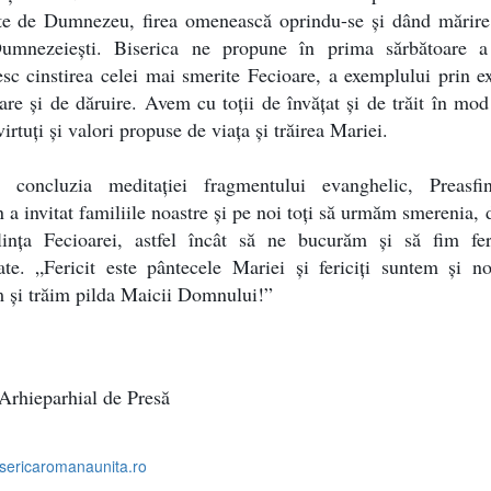
ite de Dumnezeu, firea omenească oprindu-se și dând mărire 
Dumnezeiești. Biserica ne propune în prima sărbătoare a
esc cinstirea celei mai smerite Fecioare, a exemplului prin e
re și de dăruire. Avem cu toții de învățat și de trăit în mod
virtuți și valori propuse de viața și trăirea Mariei.
n concluzia meditației fragmentului evanghelic, Preasfi
n a invitat familiile noastre și pe noi toți să urmăm smerenia, 
lința Fecioarei, astfel încât să ne bucurăm și să fim feri
ate. „Fericit este pântecele Mariei și fericiți suntem și n
 și trăim pilda Maicii Domnului!”
Arhieparhial de Presă
isericaromanaunita.ro