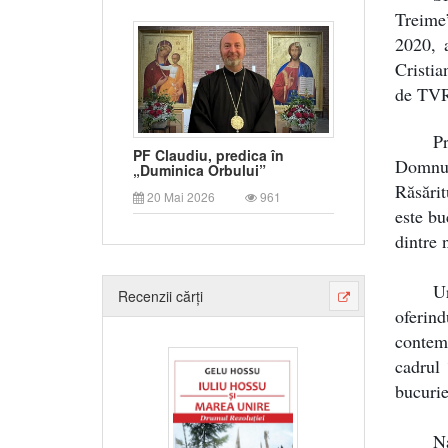
Treime
2020, 
Cristia
de TVR
Pr
PF Claudiu, predica în
Domnul
„Duminica Orbului”
Răsărit
20 Mai 2026
961
este bu
dintre 
U
Recenzii cărți
oferin
contem
cadrul 
bucurie
N