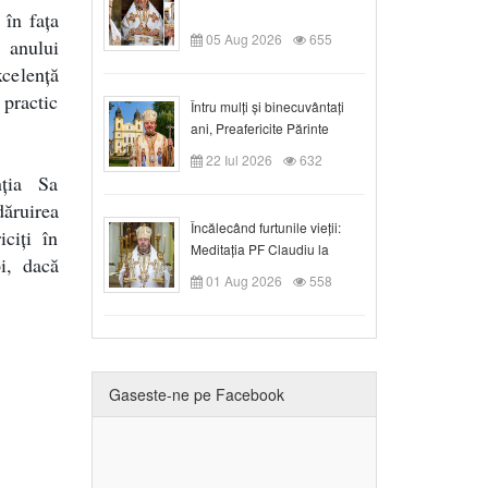
în fața
05 Aug 2026
655
 anului
xcelență
 practic
Întru mulți și binecuvântați
ani, Preafericite Părinte
Claudiu!
22 Iul 2026
632
nția Sa
dăruirea
Încălecând furtunile vieții:
ciți în
Meditația PF Claudiu la
oi, dacă
Duminica a IX-a după Rusalii
01 Aug 2026
558
Gaseste-ne pe Facebook