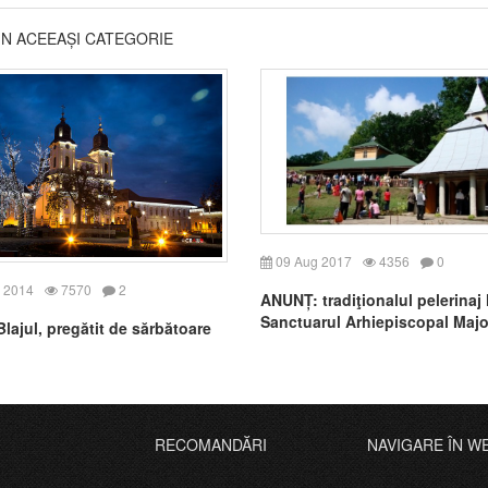
DIN ACEEAȘI CATEGORIE
09 Aug 2017
4356
0
 2014
7570
2
ANUNȚ: tradiţionalul pelerinaj 
Sanctuarul Arhiepiscopal Majo
lajul, pregătit de sărbătoare
Cărbunari
RECOMANDĂRI
NAVIGARE ÎN W