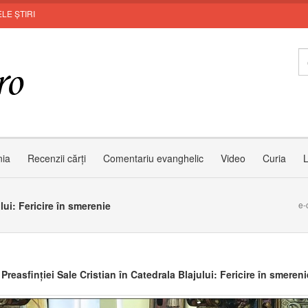
LE ȘTIRI
nia
Recenzii cărți
Comentariu evanghelic
Video
Curia
L
lui: Fericire în smerenie
e-
Preasfinției Sale Cristian în Catedrala Blajului: Fericire în smereni