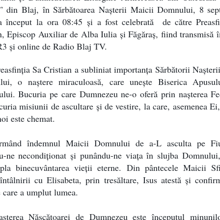
” din Blaj, în Sărbătoarea Nașterii Maicii Domnului, 8 sep
a început
la
ora 08:45
și a fost celebrată
de către Preasfi
n, Episcop Auxiliar de Alba Iulia și Făgăraș, fiind transmisă î
3 și online de Radio Blaj TV.
easfinția Sa Cristian a subliniat importanța Sărbătorii Nașteri
ui, o naștere miraculoasă, care unește Biserica Apusul
ului. Bucuria pe care Dumnezeu ne-o oferă prin nașterea Fe
curia misiunii de ascultare și de vestire, la care, asemenea Ei,
noi este chemat.
rmând îndemnul Maicii Domnului de a-L asculta pe Fi
du-ne necondiționat și punându-ne viața în slujba Domnului
pla binecuvântarea vieții eterne. Din pântecele Maicii Sfi
întâlnirii cu Elisabeta, prin tresăltare, Isus atestă și confi
 care a umplut lumea.
așterea Născătoarei de Dumnezeu este începutul minunil