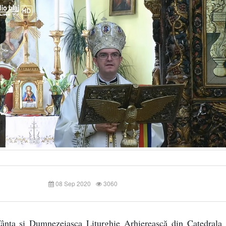
08 Sep 2020
3060
fânta și Dumnezeiasca Liturghie Arhierească din Catedrala 