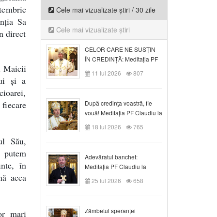
tembrie
Cele mai vizualizate știri / 30 zile
nția Sa
Cele mai vizualizate știri
n direct
CELOR CARE NE SUSȚIN
ÎN CREDINȚĂ: Meditația PF
i Maicii
Claudiu la Duminica a VI-a
11 Iul 2026
807
după Rusalii
ui și a
cioarei,
 fiecare
După credinţa voastră, fie
vouă! Meditația PF Claudiu la
duminica a VII-a după Rusalii
18 Iul 2026
765
ul Său,
, putem
Adevăratul banchet:
nte, în
Meditația PF Claudiu la
rmă acea
Duminica a VIII-a după
25 Iul 2026
658
Rusalii
Zâmbetul speranței
or mari