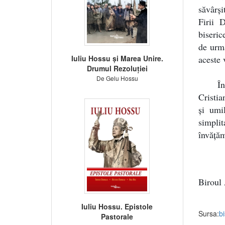
săvârș
Firii 
biseric
de urma
Iuliu Hossu și Marea Unire.
aceste 
Drumul Rezoluției
De Gelu Hossu
Î
Cristia
și umi
simplit
învățăm
Biroul 
Iuliu Hossu. Epistole
Sursa:
b
Pastorale