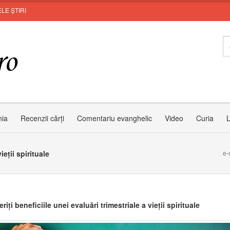
LE ȘTIRI
nia
Recenzii cărți
Comentariu evanghelic
Video
Curia
L
ieții spirituale
e-
iți beneficiile unei evaluări trimestriale a vieții spirituale