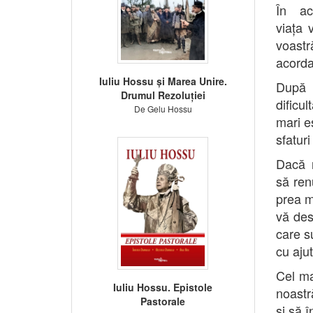
În ac
viața 
voastr
acordaț
Iuliu Hossu și Marea Unire.
După 
Drumul Rezoluției
dificu
De Gelu Hossu
mari eș
sfaturi
Dacă n
să ren
prea m
vă des
care su
cu aju
Cel ma
Iuliu Hossu. Epistole
noastr
Pastorale
și să 