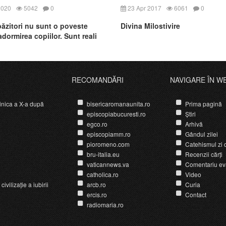
2020
5042
0
23 Apr 2017
6061
0
păzitori nu sunt o poveste
Divina Milostivire
dormirea copiilor. Sunt reali
RECOMANDĂRI
NAVIGARE ÎN W
nica a X-a după
bisericaromanaunita.ro
Prima pagină
episcopiabucuresti.ro
Știri
egco.ro
Arhivă
episcopiamm.ro
Gândul zilei
pioromeno.com
Catehismul zi d
bru-italia.eu
Recenzii cărți
vaticannews.va
Comentariu ev
catholica.ro
Video
ivilizație a iubirii
arcb.ro
Curia
ercis.ro
Contact
radiomaria.ro