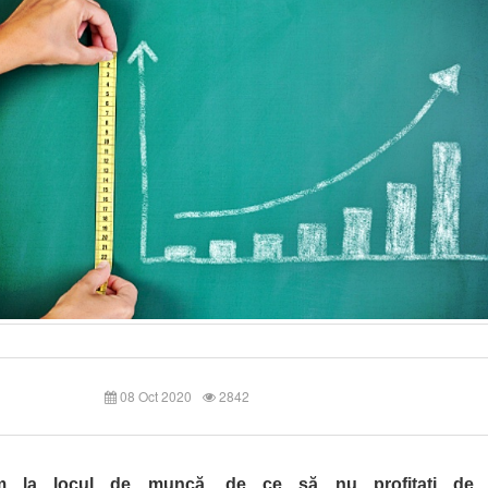
08 Oct 2020
2842
m la locul de muncă, de ce să nu profitați de f