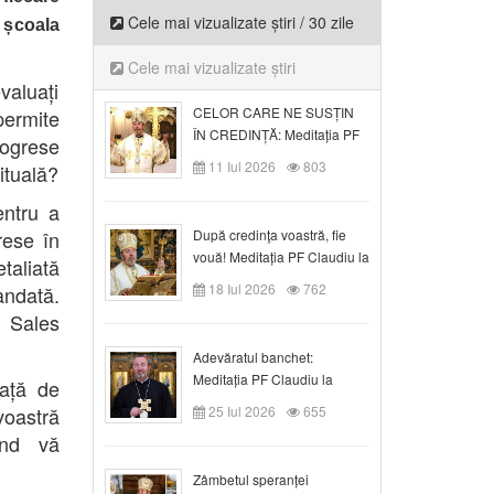
Cele mai vizualizate știri / 30 zile
a școala
Cele mai vizualizate știri
valuați
CELOR CARE NE SUSȚIN
permite
ÎN CREDINȚĂ: Meditația PF
rogrese
Claudiu la Duminica a VI-a
11 Iul 2026
803
rituală?
după Rusalii
entru a
rese în
După credinţa voastră, fie
vouă! Meditația PF Claudiu la
etaliată
duminica a VII-a după Rusalii
18 Iul 2026
762
ndată.
 Sales
Adevăratul banchet:
Meditația PF Claudiu la
față de
Duminica a VIII-a după
astră
25 Iul 2026
655
Rusalii
ând vă
Zâmbetul speranței