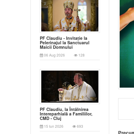
PF Claudiu - Invitație la
Pelerinajul la Sanctuarul
Maicii Domnului
06 Aug 2026
128
PF Claudiu, la Întâlnirea
Intereparhială a Familiilor,
CMD - Cluj
15 Iun 2026
693
Precu