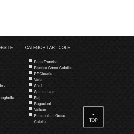
EBSITE
CATEGORII ARTICOLE
Papa Francisc
Biserica Greco-Catolica
PF Claudiu
Varia
e zi
Sfinti
Spiritualitate
anghelic
Blaj
Rugaciuni
Vatican
Personalitati Greco-
TOP
Catolice