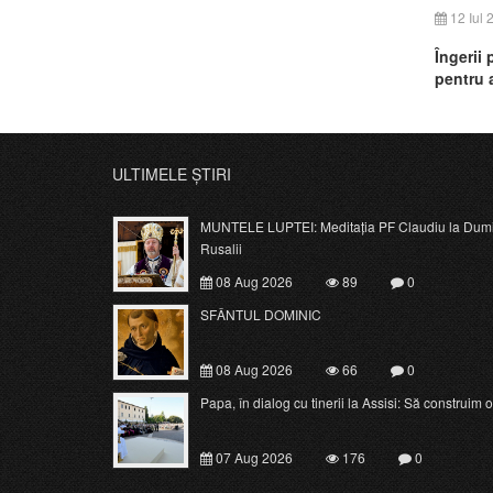
12 Iul 
Îngerii 
pentru a
ULTIMELE ȘTIRI
MUNTELE LUPTEI: Meditația PF Claudiu la Dumi
Rusalii
08 Aug 2026
89
0
SFÂNTUL DOMINIC
08 Aug 2026
66
0
Papa, în dialog cu tinerii la Assisi: Să construim o c
07 Aug 2026
176
0