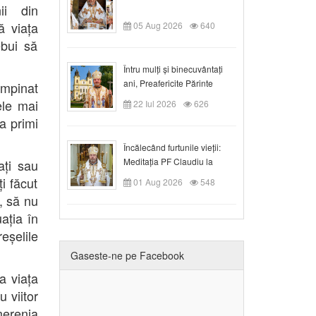
ii din
ă viața
05 Aug 2026
640
ebui să
Întru mulți și binecuvântați
ani, Preafericite Părinte
mpinat
Claudiu!
ele mai
22 Iul 2026
626
 a primi
Încălecând furtunile vieții:
Meditația PF Claudiu la
ați sau
Duminica a IX-a după Rusalii
i făcut
01 Aug 2026
548
, să nu
ația în
reșelile
Gaseste-ne pe Facebook
a viața
 viitor
merenia