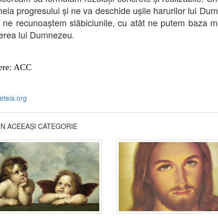
heia progresului și ne va deschide ușile harurilor lui Du
 ne recunoaștem slăbiciunile, cu atât ne putem baza m
erea lui Dumnezeu.
ere: ACC
eteia.org
DIN ACEEAȘI CATEGORIE