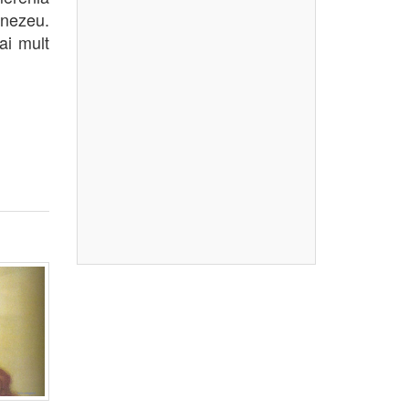
mnezeu.
ai mult