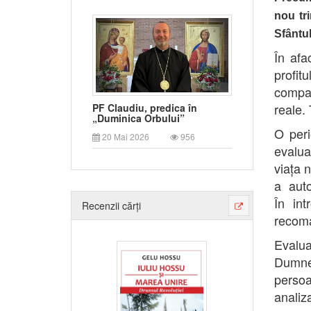
nou tri
Sfântu
În afa
profit
compan
reale. 
PF Claudiu, predica în
„Duminica Orbului”
O peri
20 Mai 2026
956
evalua
viața n
a aut
În int
Recenzii cărți
recoma
Evalua
Dumn
perso
analiza