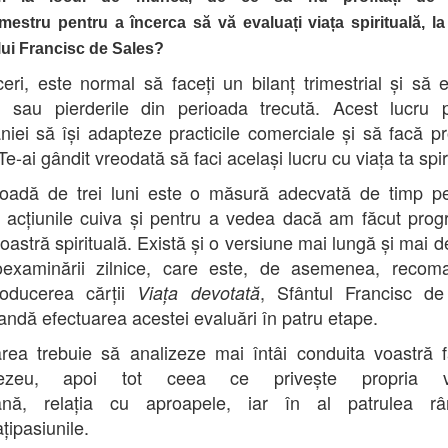
mestru pentru a încerca să vă evaluați viața spirituală, l
lui Francisc de Sales?
ceri, este normal să faceți un bilanț trimestrial și să e
ul sau pierderile din perioada trecută. Acest lucru 
iei să își adapteze practicile comerciale și să facă p
Te-ai gândit vreodată să faci același lucru cu viața ta spi
oadă de trei luni este o măsură adecvată de timp p
 acțiunile cuiva și pentru a vedea dacă am făcut prog
oastră spirituală. Există și o versiune mai lungă și mai d
oexaminării zilnice, care este, de asemenea, recoma
roducerea cărții
, Sfântul Francisc de
V
iața devotată
ndă efectuarea acestei evaluări în patru etape.
rea trebuie să analizeze mai întâi conduita voastră 
ezeu, apoi tot ceea ce privește propria vo
ană, relația cu aproapele, iar în al patrulea r
țipasiunile.