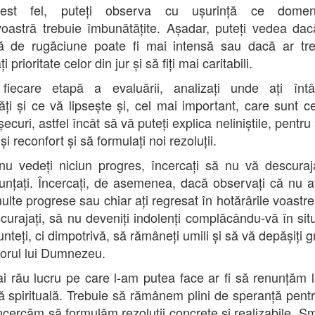
est fel, puteți observa cu ușurință ce domen
voastră trebuie îmbunătățite. Așadar, puteți vedea dac
ă de rugăciune poate fi mai intensă sau dacă ar tr
i prioritate celor din jur și să fiți mai caritabili.
fiecare etapă a evaluării, analizați unde ați întâ
ltăți și ce vă lipsește și, cel mai important, care sunt c
ecuri, astfel încât să vă puteți explica neliniștile, pentru
 și reconfort și să formulați noi rezoluții.
u vedeți niciun progres, încercați să nu vă descuraj
unțați. Încercați, de asemenea, dacă observați că nu aț
ulte progrese sau chiar ați regresat în hotărârile voastre
curajați, să nu deveniți indolenți complăcându-vă în situ
nteți, ci dimpotrivă, să rămâneți umili și să vă depășiți g
torul lui Dumnezeu.
i rău lucru pe care l-am putea face ar fi să renunțăm l
ă spirituală. Trebuie să rămânem plini de speranță pentru
încercăm să formulăm rezoluții concrete și realizabile. S