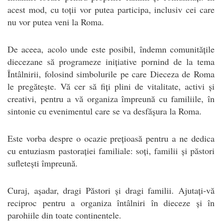
acest mod, cu toții vor putea participa, inclusiv cei care
nu vor putea veni la Roma.
De aceea, acolo unde este posibil, îndemn comunitățile
diecezane să programeze inițiative pornind de la tema
Întâlnirii, folosind simbolurile pe care Dieceza de Roma
le pregătește. Vă cer să fiți plini de vitalitate, activi și
creativi, pentru a vă organiza împreună cu familiile, în
sintonie cu evenimentul care se va desfășura la Roma.
Este vorba despre o ocazie prețioasă pentru a ne dedica
cu entuziasm pastorației familiale: soți, familii și păstori
sufletești împreună.
Curaj, așadar, dragi Păstori și dragi familii. Ajutați-vă
reciproc pentru a organiza întâlniri în dieceze și în
parohiile din toate continentele.