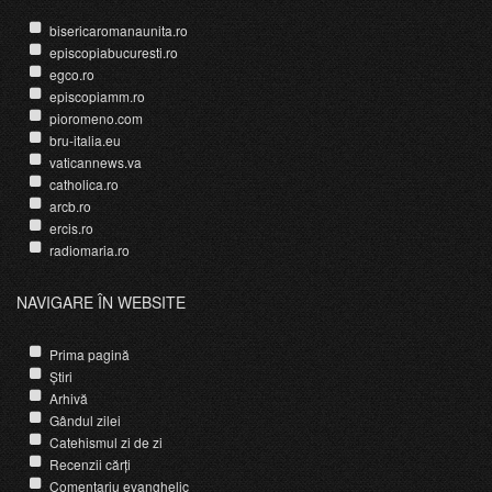
bisericaromanaunita.ro
episcopiabucuresti.ro
egco.ro
episcopiamm.ro
pioromeno.com
bru-italia.eu
vaticannews.va
catholica.ro
arcb.ro
ercis.ro
radiomaria.ro
NAVIGARE ÎN WEBSITE
Prima pagină
Știri
Arhivă
Gândul zilei
Catehismul zi de zi
Recenzii cărți
Comentariu evanghelic