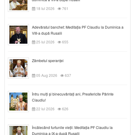
18 Iul 2026
761
Adevăratul banchet: Meditația PF Claudiu la Duminica a
VIII-a după Rusalii
25 Iul 2026
655
Zâmbetul speranței
05 Aug 2026
637
Întru mulți și binecuvântați ani, Preafericite Părinte
Claudiu!
22 Iul 2026
626
Încălecând furtunile vieții: Meditația PF Claudiu la
Duminica a IX-a după Rusalii