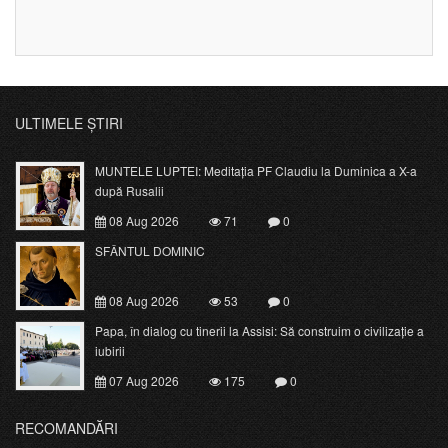
ULTIMELE ȘTIRI
MUNTELE LUPTEI: Meditația PF Claudiu la Duminica a X-a
după Rusalii
08 Aug 2026
71
0
SFÂNTUL DOMINIC
08 Aug 2026
53
0
Papa, în dialog cu tinerii la Assisi: Să construim o civilizație a
iubirii
07 Aug 2026
175
0
RECOMANDĂRI