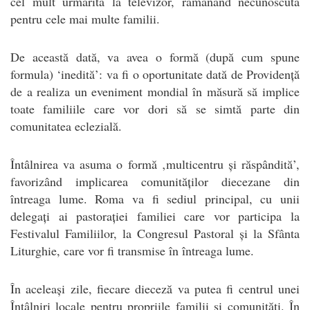
cel mult urmărită la televizor, rămânând necunoscută
pentru cele mai multe familii.
De această dată, va avea o formă (după cum spune
formula) ‘inedită’: va fi o oportunitate dată de Providență
de a realiza un eveniment mondial în măsură să implice
toate familiile care vor dori să se simtă parte din
comunitatea eclezială.
Întâlnirea va asuma o formă ‚multicentru și răspândită’,
favorizând implicarea comunităților diecezane din
întreaga lume. Roma va fi sediul principal, cu unii
delegați ai pastorației familiei care vor participa la
Festivalul Familiilor, la Congresul Pastoral și la Sfânta
Liturghie, care vor fi transmise în întreaga lume.
În aceleași zile, fiecare dieceză va putea fi centrul unei
Întâlniri locale pentru propriile familii și comunități. În