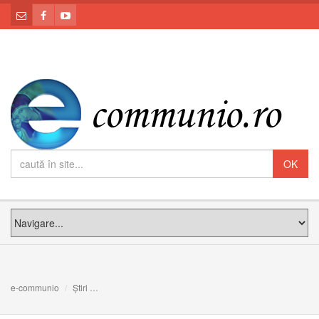
e-communio
Știri
Papa Francisc anunță o formă extraordinară pentru Întâl