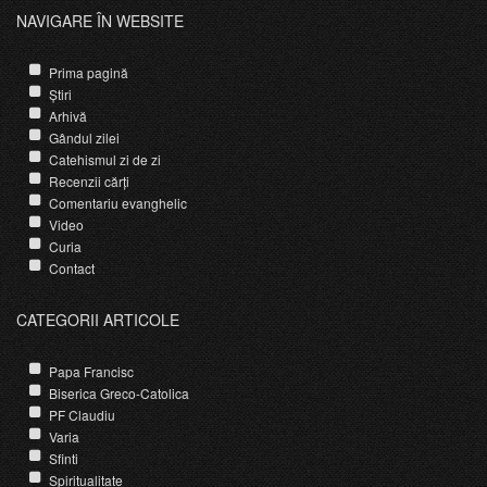
NAVIGARE ÎN WEBSITE
Prima pagină
Știri
Arhivă
Gândul zilei
Catehismul zi de zi
Recenzii cărți
Comentariu evanghelic
Video
Curia
Contact
CATEGORII ARTICOLE
Papa Francisc
Biserica Greco-Catolica
PF Claudiu
Varia
Sfinti
Spiritualitate