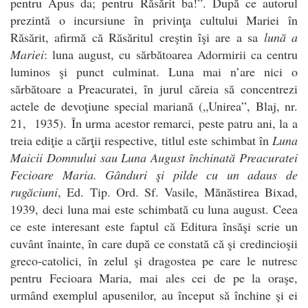
pentru Apus da; pentru Răsărit ba!”. După ce autorul
prezintă o incursiune în privinţa cultului Mariei în
Răsărit, afirmă că Răsăritul creştin îşi are a sa
lună a
Mariei
: luna august, cu sărbătoarea Adormirii ca centru
luminos şi punct culminat. Luna mai n’are nici o
sărbătoare a Preacuratei, în jurul căreia să concentrezi
actele de devoţiune special mariană („Unirea”, Blaj, nr.
21, 1935). În urma acestor remarci, peste patru ani, la a
treia ediţie a cărţii respective, titlul este schimbat în
Luna
Maicii Domnului sau Luna August închinată Preacuratei
Fecioare Maria. Gânduri şi pilde cu un adaus de
rugăciuni
, Ed. Tip. Ord. Sf. Vasile, Mănăstirea Bixad,
1939, deci luna mai este schimbată cu luna august. Ceea
ce este interesant este faptul că Editura însăşi scrie un
cuvânt înainte, în care după ce constată că şi credincioşii
greco-catolici, în zelul şi dragostea pe care le nutresc
pentru Fecioara Maria, mai ales cei de pe la oraşe,
urmând exemplul apusenilor, au început să închine şi ei