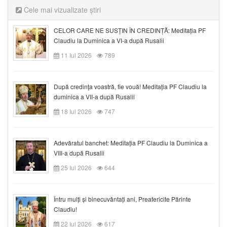
Cele mai vizualizate știri
CELOR CARE NE SUSȚIN ÎN CREDINȚĂ: Meditația PF
Claudiu la Duminica a VI-a după Rusalii
11 Iul 2026
789
După credinţa voastră, fie vouă! Meditația PF Claudiu la
duminica a VII-a după Rusalii
18 Iul 2026
747
Adevăratul banchet: Meditația PF Claudiu la Duminica a
VIII-a după Rusalii
25 Iul 2026
644
Întru mulți și binecuvântați ani, Preafericite Părinte
Claudiu!
22 Iul 2026
617