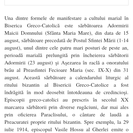
Una dintre formele de manifestare a cultului marial în
Biserica Greco-Catolică este sărbătoarea Adormirii
Maicii Domnului (Sfânta Maria Mare), din data de 15
august, sărbătoare precedată de Postul Sfintei Mării (1-14
august), unul dintre cele patru mari posturi de peste an,
perioadă marială prelungită prin încheierea sărbătorii
Adormirii (23 august) şi Aşezarea în raclă a onoratului
brâu al Preasfintei Fecioare Maria (sec. IX-X) din 31
august. Această sărbătoare a calendarului liturgic al
ritului bizantin al Bisericii Greco-Catolice a fost
îndrăgită în mod deosebit întotdeauna de credincioşi.
Episcopii greco-catolici au prescris în secolul XX
marcarea sărbătorii prin diverse rugăciuni, dar mai ales
prin oficierea Paraclisului, o cântare de laudă a
Preacuratei proprie ritului bizantin. Spre exemplu, la 29
iulie 1914, episcopul Vasile Hossu al Gherlei emite o