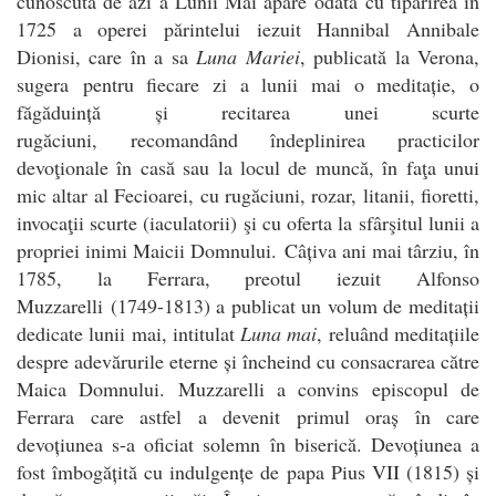
cunoscută de azi a Lunii Mai apare odată cu tipărirea în
1725 a operei părintelui iezuit Hannibal Annibale
Dionisi, care în a sa
Luna Mariei
, publicată la Verona,
sugera pentru fiecare zi a lunii mai o meditație, o
făgăduință și recitarea unei scurte
rugăciuni, recomandând îndeplinirea practicilor
devoţionale în casă sau la locul de muncă, în faţa unui
mic altar al Fecioarei, cu rugăciuni, rozar, litanii, fioretti,
invocaţii scurte (iaculatorii) şi cu oferta la sfârşitul lunii a
propriei inimi Maicii Domnului. Câțiva ani mai târziu, în
1785, la Ferrara, preotul iezuit Alfonso
Muzzarelli (1749-1813) a publicat un volum de meditații
dedicate lunii mai, intitulat
Luna mai
, reluând meditațiile
despre adevărurile eterne și încheind cu consacrarea către
Maica Domnului. Muzzarelli a convins episcopul de
Ferrara care astfel a devenit primul oraș în care
devoțiunea s-a oficiat solemn în biserică. Devoțiunea a
fost îmbogățită cu indulgențe de papa Pius VII (1815) și