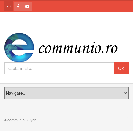
e-communio
Știri
Din istoria vieții spirituale în Biserica Greco-Catolică [