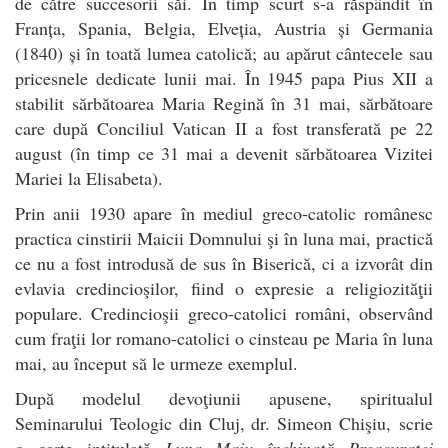
de către succesorii săi. În timp scurt s-a răspândit în
Franța, Spania, Belgia, Elveția, Austria și Germania
(1840) și în toată lumea catolică; au apărut cântecele sau
pricesnele dedicate lunii mai. În 1945 papa Pius XII a
stabilit sărbătoarea Maria Regină în 31 mai, sărbătoare
care după Conciliul Vatican II a fost transferată pe 22
august (în timp ce 31 mai a devenit sărbătoarea Vizitei
Mariei la Elisabeta).
Prin anii 1930 apare în mediul greco-catolic românesc
practica cinstirii Maicii Domnului şi în luna mai, practică
ce nu a fost introdusă de sus în Biserică, ci a izvorât din
evlavia credincioşilor, fiind o expresie a religiozităţii
populare. Credincioşii greco-catolici români, observând
cum fraţii lor romano-catolici o cinsteau pe Maria în luna
mai, au început să le urmeze exemplul.
După modelul devoţiunii apusene, spiritualul
Seminarului Teologic din Cluj, dr. Simeon Chişiu, scrie
o carte intitulată
Luna Maiu închinată Preacuratei