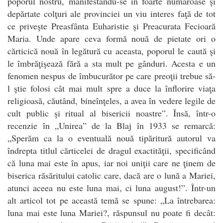
poporul nostru, manifestându-se în foarte număroase şi
depărtate colţuri ale provinciei un viu interes faţă de tot
ce priveşte Preasfânta Euharistie şi Preacurata Fecioară
Maria. Unde apare ceva formă nouă de pietate ori o
cărticică nouă în legătură cu aceasta, poporul le caută şi
le îmbrăţişează fără a sta mult pe gânduri. Acesta e un
fenomen nespus de îmbucurător pe care preoţii trebue să-
l ştie folosi cât mai mult spre a duce la înflorire viaţa
religioasă, căutând, bineînţeles, a avea în vedere legile de
cult public şi ritual al bisericii noastre”. Însă, într-o
recenzie în „Unirea” de la Blaj în 1933 se remarcă:
„Sperăm ca la o eventuală nouă tipăritură autorul va
îndrepta titlul cărticelei de dragul exactităţii, specificând
că luna mai este în apus, iar noi uniţii care ne ţinem de
biserica răsăritului catolic care, dacă are o lună a Mariei,
atunci aceea nu este luna mai, ci luna august!”. Într-un
alt articol tot pe această temă se spune: „La întrebarea:
luna mai este luna Mariei?, răspunsul nu poate fi decât: