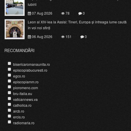
iubirii
07 Aug 2026
78
0
Leon al XIV-lea la Assisi: Tineri, Europa și întreaga lume caută
în voi noi sfinți
06 Aug 2026
151
0
RECOMANDĂRI
bisericaromanaunita.ro
episcopiabucuresti.ro
egco.ro
episcopiamm.ro
pioromeno.com
bru-italia.eu
vaticannews.va
catholica.ro
arcb.ro
ercis.ro
radiomaria.ro