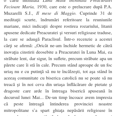
Fecioare Maria
,
1930, care este o prelucrare după P.A.
Muzarelli S.J.,
Il mese di Maggio.
Cuprinde 31 de
meditaţii scurte, îndrumări referitoare la reuniunile
mariane, mici indicaţii despre rostirea rozariului, litanii
apusene dedicate Preacuratei şi versuri religioase traduse,
la care se adaugă Paraclisul. Într-o recenzie a acestei
cărţi se afirmă: „Oricât ne-am închide hermetic de cătră
inovaţia cinstirii deosebite a Preacuratei în Luna Mai, ea
străbate lent, dar sigur, în suflete, precum străbate apa un
părete care îi stă în cale. Precum stând aproape de un foc
uriaş nu e cu putinţă să nu te încălzeşti, tot aşa stând în
aceeaş comunitate cu biserica catolică nu se poate să nu
treacă şi în noi ceva din uriaşa înflăcărare de pietate şi
dragoste care arde în întreaga biserică apuseană în
decursul lunei Mai... De-un timp încoace avem impresia
că peste întreagă întinderea provinciei noastre
mitropolitane s’a spart ghiaţa nepăsării religioase în