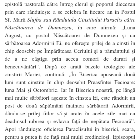
epistolă pastorală către întreg clerul şi poporul diecezan
prin care rânduieşte a se celebra în fiecare an în Postul
Sf. Marii
Slujba sau Rânduiala Cinstitului Paraclis către
Născătoarea de Dumnezeu
, în care afirmă: „Luna
August, cu postul Născătoarei de Dumnezeu şi cu
sărbătoarea Adormirii Ei, ne ofereşte prilej de a cinsti în
chip deosebit pe Împărăteasa Ceriului şi a pământului şi
de a ne câştiga prin aceea comori de daruri şi
benecuvântări”. După ce arată bazele teologice ale
cinstirii Mariei, continuă: „În Biserica apuseană două
luni sunt cinstite în chip deosebit Preasfintei Fecioare:
luna Mai şi Octombrie. Iar în Biserica noastră, pe lângă
mai multe sărbători aşezate în cinstea Ei, este rânduit un
post de două săptămâni înaintea sărbătorii Adormirii,
dându-se prilej fiilor să-şi arate în acele zile mai cu
deadinsul iubirea şi evlavia faţă de nepătata Fecioară”.
Apoi rânduieşte oficierea Paraclisului în biserici, seara,
pentru a putea fi de faţă mai mulţi credincioşi. Episcopul