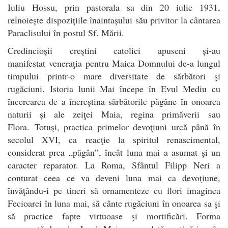
Iuliu Hossu, prin pastorala sa din 20 iulie 1931,
reînoiește dispozițiile înaintașului său privitor la cântarea
Paraclisului în postul Sf. Mării.
Credincioşii creştini catolici apuseni și-au
manifestat veneraţia pentru Maica Domnului de-a lungul
timpului printr-o mare diversitate de sărbători şi
rugăciuni. Istoria lunii Mai începe în Evul Mediu cu
încercarea de a încreştina sărbătorile păgâne în onoarea
naturii şi ale zeiţei Maia, regina primăverii sau
Flora. Totuşi, practica primelor devoţiuni urcă până în
secolul XVI, ca reacţie la spiritul renascimental,
considerat prea „păgân”, încât luna mai a asumat şi un
caracter reparator. La Roma, Sfântul Filipp Neri a
conturat ceea ce va deveni luna mai ca devoţiune,
învăţându-i pe tineri să ornamenteze cu flori imaginea
Fecioarei în luna mai, să cânte rugăciuni în onoarea sa şi
să practice fapte virtuoase şi mortificări. Forma