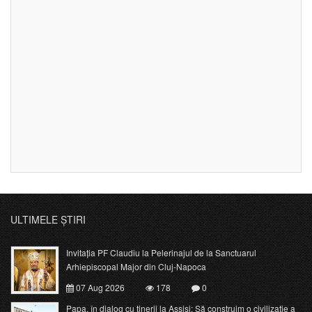
ULTIMELE ȘTIRI
Invitația PF Claudiu la Pelerinajul de la Sanctuarul
Arhiepiscopal Major din Cluj-Napoca
07 Aug 2026
178
0
Papa, în dialog cu tinerii la Assisi: Să construim o civilizație a