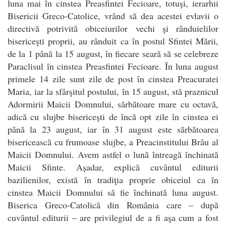
luna mai în cinstea Preasfintei Fecioare, totuşi, ierarhii
Bisericii Greco-Catolice, vrând să dea acestei evlavii o
directivă potrivită obiceiurilor vechi şi rânduielilor
bisericeşti proprii, au rânduit ca în postul Sfintei Mării,
de la 1 până la 15 august, în fiecare seară să se celebreze
Paraclisul în cinstea Preasfintei Fecioare. În luna august
primele 14 zile sunt zile de post în cinstea Preacuratei
Maria, iar la sfârşitul postului, în 15 august, stă praznicul
Adormirii Maicii Domnului, sărbătoare mare cu octavă,
adică cu slujbe bisericeşti de încă opt zile în cinstea ei
până la 23 august, iar în 31 august este sărbătoarea
bisericească cu frumoase slujbe, a Preacinstitului Brâu al
Maicii Domnului. Avem astfel o lună întreagă închinată
Maicii Sfinte. Așadar, explică cuvântul editurii
bazilienilor, există în tradiţia proprie obiceiul ca în
cinstea Maicii Domnului să fie închinată luna august.
Biserica Greco-Catolică din România care – după
cuvântul editurii – are privilegiul de a fi aşa cum a fost