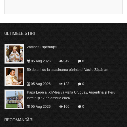
ULTIMELE ȘTIRI
Zâmbetul speranței
05 Aug 2026
342
0
50 de ani de la asasinarea părintelui Vasile Zăpârțan
05 Aug 2026
128
0
Papa Leon al XIV-lea va vizita Uruguay, Argentina și Peru
între 6 și 17 noiembrie 2026
05 Aug 2026
160
0
RECOMANDĂRI