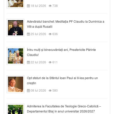
18 Iul 2026
738
Adevăratul banchet: Meditația PF Claudiu la Duminica a
VIII-a după Rusalii
25 Iul 2026
636
Întru mulți și binecuvântați ani, Preafericite Părinte
Claudiu!
22 Iul 2026
611
Opt sfaturi de la Sfântul Ioan Paul al II-lea pentru un
creștin
08 Iul 2026
580
Admiterea la Facultatea de Teologie Greco-Catolică –
Departamentul Blaj în anul universitar 2026/2027