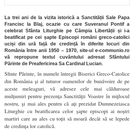
La trei ani de la vizita istorică a Sanctității Sale Papa
Francisc la Blaj, ocazie cu care Suveranul Pontif a
celebrat Sfânta Liturghie pe Câmpia Libertății și i-a
beatificat pe cei șapte Episcopi români greco-catolici
uciși din ură față de credință în diferite locuri din
România între anii 1950 – 1970, site-ul e-communio.ro
vă repropune textul cuvântului adresat Sfântului
Părinte de Preafericirea Sa Cardinal Lucian.
Sfinte Părinte, în numele întregii Biserici Greco-Catolice
din România și al tuturor oamenilor de bunăvoire de pe
aceste meleaguri, vă adresez cele mai călduroase
mulțumiri pentru prezența Sanctității Voastre în mijlocul
nostru, și mai ales pentru că ați prezidat Dumnezeiasca
Liturghie cu beatificarea celor șapte episcopi ai noștri
martiri care au ales cu toții să moară decât să se lepede
de credința lor catolică.