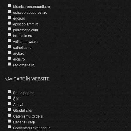
bisericaromanaunita.ro
episcopiabucuresti.ro
egco.ro
episcopiamm.ro
pioromeno.com
bru-italia.eu
vaticannews.va
catholica.ro
arcb.ro
ercis.ro
radiomaria.ro
NAVIGARE ÎN WEBSITE
Prima pagină
Știri
Arhivă
Gândul zilei
Catehismul zi de zi
Recenzii cărți
Comentariu evanghelic