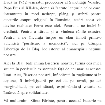
Dacă în 1952 veneratul predecesor al Sanctității Voastre,
Papa Pius al XII-lea, dorea să "sărute lanțurile celor care,
întemnițați în mod nedrept, plâng și suferă pentru
atacurile asupra religiei" în România, astăzi acest vis
devine realitate: Petru este aici. Pentru a ne întări în
credință. Pentru a săruta și a vindeca rănile noastre.
Pentru a ne încuraja înspre un elan înnoit printr-o
autentică "purificare a memoriei", aici pe Câmpia
Libertății de la Blaj, loc istoric al emancipării națiunii
noastre.
Aici la Blaj, bate inima Bisericii noastre, turma cea mică
situată în periferiile existențiale față de cei mari ai acestei
lumi. Aici, Biserica noastră, înflăcărată în rugăciune și în
acțiune, îi îmbrățișează pe cei de pe urmă, pe cei
marginalizați, pe cei săraci, exprimându-și vocația sa
înnăscută spre solidaritate.
Vă mulțumim, Sfinte Părinte, pentru această bucurie pe