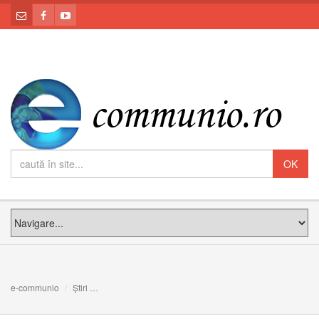
e-communio
Știri
3 ANI: Cuvântul PF Cardinal Lucian adresat Sanctității S