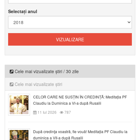
Selectați anul
Cele mai vizualizate știri / 30 zile
Cele mai vizualizate știri
CELOR CARE NE SUSȚIN ÎN CREDINȚĂ: Meditația PF
Claudiu la Duminica a VI-a după Rusalii
11 Iul 2026
787
După credinţa voastră, fie vouă! Meditația PF Claudiu la
duminica a VII-a după Rusalii