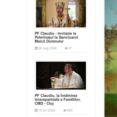
PF Claudiu - Invitație la
Pelerinajul la Sanctuarul
Maicii Domnului
06 Aug 2026
87
PF Claudiu, la Întâlnirea
Intereparhială a Familiilor,
CMD - Cluj
15 Iun 2026
683