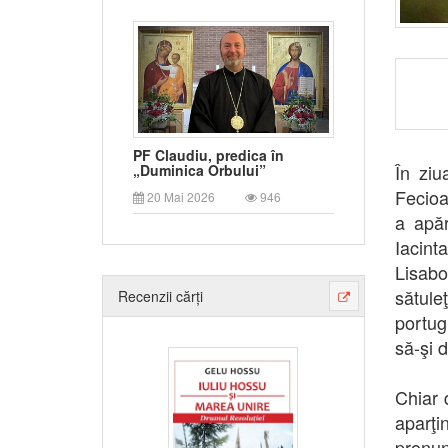
PF Claudiu, predica în
În ziu
„Duminica Orbului”
Fecioa
20 Mai 2026
946
a apăr
Iacin
Lisabo
sătule
Recenzii cărți
portug
să-şi 
Chiar 
aparţi
pronun