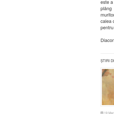
este a 
plâng 
murito
calea 
pentru
Diaco
ȘTIRI 
19 Mar