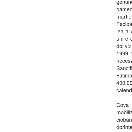
genun
oameni
martie
Fecioa
lea a 
unire 
doi vi
1999 a
neces
Sancti
Fatima
400.0
calenda
Cova d
mobili
ciobăn
dorinţ