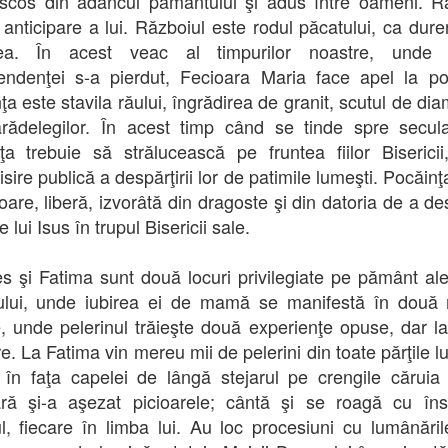
cos din adâncul pământului şi adus între oameni. R
 anticipare a lui. Războiul este rodul păcatului, ca dure
ea. În acest veac al timpurilor noastre, unde 
endenţei s-a pierdut, Fecioara Maria face apel la po
ţa este stavila răului, îngrădirea de granit, scutul de dia
ărădelegilor. În acest timp când se tinde spre secula
ţa trebuie să strălucească pe fruntea fiilor Biserici
sire publică a despărţirii lor de patimile lumeşti. Pocăinţ
toare, liberă, izvorâtă din dragoste şi din datoria de a de
e lui Isus în trupul Bisericii sale.
s şi Fatima sunt două locuri privilegiate pe pământ ale
lui, unde iubirea ei de mamă se manifestă în două 
te, unde pelerinul trăieşte două experienţe opuse, dar la
e. La Fatima vin mereu mii de pelerini din toate părţile l
în faţa capelei de lângă stejarul pe crengile căruia
ră şi-a aşezat picioarele; cântă şi se roagă cu însu
ul, fiecare în limba lui. Au loc procesiuni cu lumânările