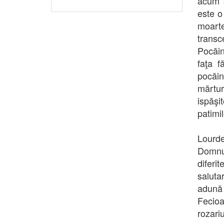
acum s
este o
moart
transc
Pocăin
faţa f
pocăin
mărturi
ispăşi
patimil
Lourde
Domnu
diferi
salutar
adună 
Fecioa
rozari