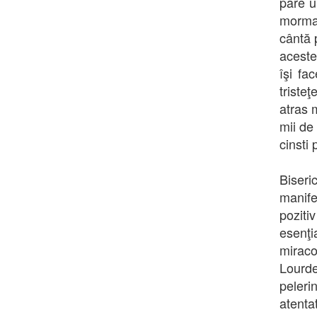
pare u
morman
cântă 
aceste
îşi fa
tristeţ
atras m
mii de
cinsti 
Biseri
manife
poziti
esenţi
miraco
Lourde
peleri
atent