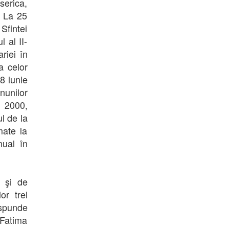
erica,
. La 25
Sfintei
 al II-
riei în
a celor
8 iunie
nunilor
 2000,
l de la
mate la
ual în
e şi de
or trei
ăspunde
 Fatima