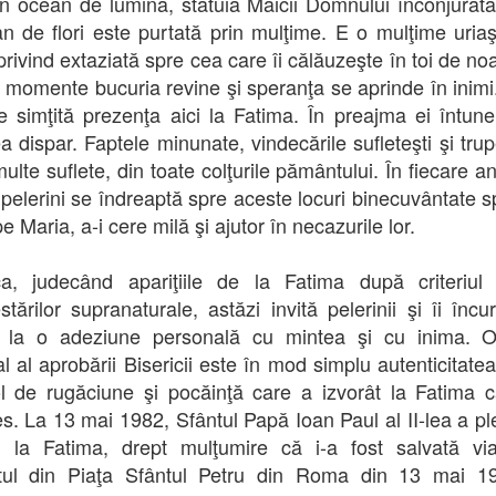
n ocean de lumină, statuia Maicii Domnului înconjurat
 de flori este purtată prin mulţime. E o mulţime uria
privind extaziată spre cea care îi călăuzeşte în toi de noa
 momente bucuria revine şi speranţa se aprinde în inimi
ce simţită prezenţa aici la Fatima. În preajma ei întuner
ea dispar. Faptele minunate, vindecările sufleteşti şi tru
ulte suflete, din toate colţurile pământului. În fiecare an
 pelerini se îndreaptă spre aceste locuri binecuvântate s
pe Maria, a-i cere milă şi ajutor în necazurile lor.
ca, judecând apariţiile de la Fatima după criteriul 
stărilor supranaturale, astăzi invită pelerinii şi îi încu
v la o adeziune personală cu mintea şi cu inima. O
al al aprobării Bisericii este în mod simplu autenticitatea
l de rugăciune şi pocăinţă care a izvorât la Fatima c
s. La 13 mai 1982, Sfântul Papă Ioan Paul al II-lea a pl
n la Fatima, drept mulţumire că i-a fost salvată vi
atul din Piaţa Sfântul Petru din Roma din 13 mai 19