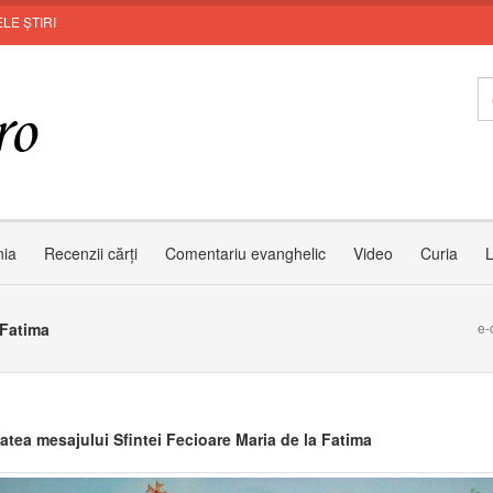
LE ȘTIRI
Invit
nia
Recenzii cărți
Comentariu evanghelic
Video
Curia
L
 Fatima
e-
tatea mesajului Sfintei Fecioare Maria de la Fatima