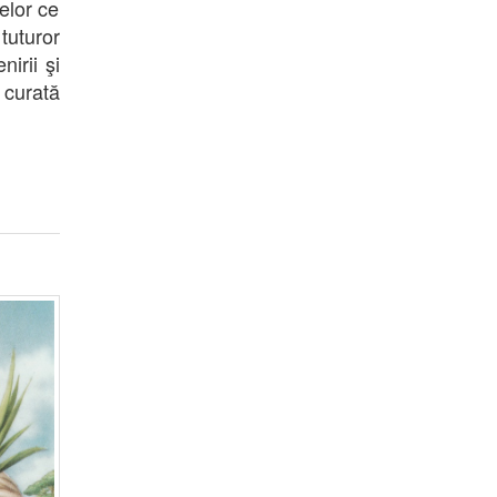
celor ce
tuturor
irii şi
 curată