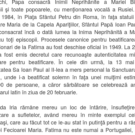
chi, Papa consacră Inimii Neprihănite a Mariei Bis
i şi toate popoarele, cu menţionarea vocală a Rusiei
 1984, în Piaţa Sfântul Petru din Roma, în faţa statuii 
re Maria de la Capela Apariţiilor, Sfântul Papă Ioan Paul
consacrat încă o dată lumea la Inima Neprihănită a Ma
cu toţi episcopii. Procesele canonice pentru beatificare
zionari de la Fatima au fost deschise oficial în 1949. La 2
 fost emis decretul care recunoaşte autenticitatea mi
are pentru beatificare. În cele din urmă, la 13 mai
tatea Sa Ioan Paul al II-lea a mers personal la Sanctuaru
, unde i-a beatificat solemn în faţa unei mulţimi esti
00 de persoane, a căror sărbătoare se celebrează an
rul latin în ziua de 20 februarie.
a Iria rămâne mereu un loc de întărire, însufleţir
zare a sufletelor, având mereu în minte exemplul cel
aşi, care au făcut tot ce le-au stat în putinţă pentru a r
ei Fecioarei Maria. Fatima nu este numai a Portugaliei,