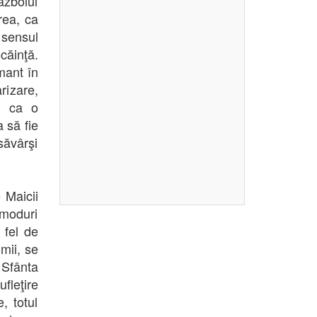
ăzboiul
rea, ca
sensul
căinţă.
mant în
rizare,
i, ca o
a să fie
săvârşi
 Maicii
moduri
 fel de
umii, se
 Sfânta
fleţire
, totul