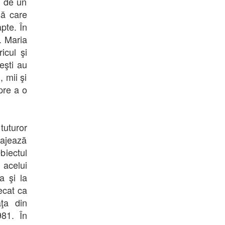
ă de un
şă care
pte. În
. Maria
icul şi
peşti au
, mii şi
pre a o
tuturor
rajează
biectul
 acelui
a şi la
ecat ca
aţa din
81. În