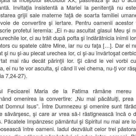
antă. Invitaţia insistentă a Mariei la penitenţă nu est
starea grijii sale materne faţă de soarta familiei uman
voie de convertire şi iertare. Pentru oamenii acestor 
scrie profetul Ieremia: „Ei n-au ascultat glasul Meu şi n
urechile lor, ci au trăit după pofta şi îndărătnicia inimii lor
ntors cu spatele către Mine, iar nu cu faţa […]. Dar ei 
t şi nu şi-au plecat urechea lor, ci şi-au învârtoşat cerbic
tat mai rău decât părinţii lor. Şi când le vei vorbi cu
a, ei nu te vor asculta, şi când îi vei chema, nu-ţi vor ră
ia 7,24-27).
ul Fecioarei Maria de la Fatima rămâne mereu a
ând omenirea la convertire: „Nu mai păcătuiţi, prea
t Domnul Isus”. Între Dumnezeu şi omenire sunt fărăd
e săvârşesc, şi care ar vrea să-l răstignească încă o 
s. Păcatele împânzesc pământul şi Spiritul nu mai are l
osească între oameni. Iadul dezvăluit celor trei păstora