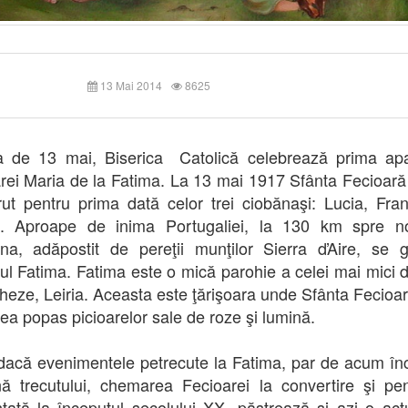
13 Mai 2014
8625
a de 13 mai, Biserica Catolică celebrează prima apa
rei Maria de la Fatima. La 13 mai 1917 Sfânta Fecioar
ut pentru prima dată celor trei ciobănaşi: Lucia, Fran
ta. Aproape de inima Portugaliei, la 130 km spre n
na, adăpostit de pereţii munţilor Sierra ďAire, se 
ţul Fatima. Fatima este o mică parohie a celei mai mici 
heze, Leiria. Aceasta este ţărişoara unde Sfânta Fecioa
dea popas picioarelor sale de roze şi lumină.
dacă evenimentele petrecute la Fatima, par de acum în
nă trecutului, chemarea Fecioarei la convertire şi pen
ţată la începutul secolului XX, păstrează şi azi o actu