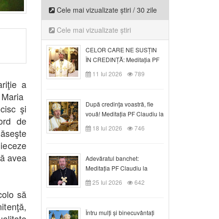
Cele mai vizualizate știri / 30 zile
Cele mai vizualizate știri
CELOR CARE NE SUSȚIN
ÎN CREDINȚĂ: Meditația PF
Claudiu la Duminica a VI-a
11 Iul 2026
789
după Rusalii
riţie a
ă Maria
După credinţa voastră, fie
cisc şi
vouă! Meditația PF Claudiu la
ord de
duminica a VII-a după Rusalii
18 Iul 2026
746
găseşte
dieceze
ră avea
Adevăratul banchet:
Meditația PF Claudiu la
Duminica a VIII-a după
25 Iul 2026
642
Rusalii
colo să
itenţă,
Întru mulți și binecuvântați
alitate