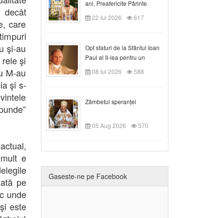
ani, Preafericite Părinte
e decât
Claudiu!
22 Iul 2026
617
e, care
timpuri
u şi-au
Opt sfaturi de la Sfântul Ioan
Paul al II-lea pentru un
 rele şi
creștin
nu M-au
08 Iul 2026
588
ia şi s-
vintele
Zâmbetul speranței
spunde”
05 Aug 2026
570
ctual,
 mult e
elegile
Gaseste-ne pe Facebook
dată pe
oc unde
şi este