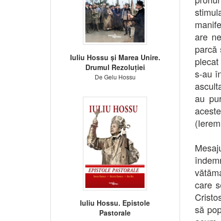
stimul
manife
are ne
parcă 
Iuliu Hossu și Marea Unire.
plecat 
Drumul Rezoluției
s-au î
De Gelu Hossu
asculta
au pur
aceste
(Ierem
Mesaj
îndemn
vătăma
care s
Cristo
Iuliu Hossu. Epistole
să pop
Pastorale