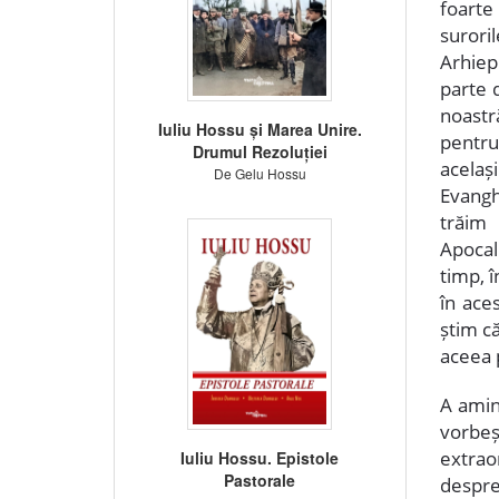
foarte
suroril
Arhiep
parte 
noastr
Iuliu Hossu și Marea Unire.
pentru
Drumul Rezoluției
acelaș
De Gelu Hossu
Evanghe
trăim 
Apocal
timp, î
în ace
știm c
aceea 
A amin
vorbeș
extrao
Iuliu Hossu. Epistole
Pastorale
despre