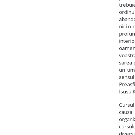
trebuie
ordinu
abando
nici o 
profun
interio
oameni
voastr
sarea 
un tim
sensul
Preasf
Isusu 
Cursul 
cauza 
organiz
cursul
diversi