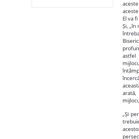
aceste
aceste
El va f
Și, „î
întreb
Biseric
profund
astfel
mijloc
întâmpl
încerc
aceast
arată,
mijlocu
„Și pe
trebuie
acesto
persec