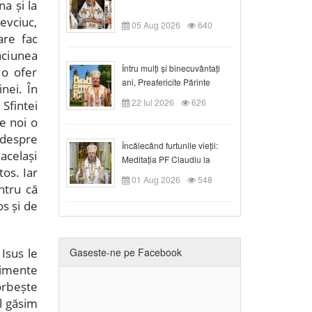
a și la
Șevciuc,
05 Aug 2026
640
are fac
ăciunea
Întru mulți și binecuvântați
 o ofer
ani, Preafericite Părinte
nei. În
Claudiu!
22 Iul 2026
626
Sfintei
re noi o
 despre
Încălecând furtunile vieții:
același
Meditația PF Claudiu la
tos. Iar
Duminica a IX-a după Rusalii
01 Aug 2026
548
ntru că
s și de
Isus le
Gaseste-ne pe Facebook
nimente
orbește
l găsim