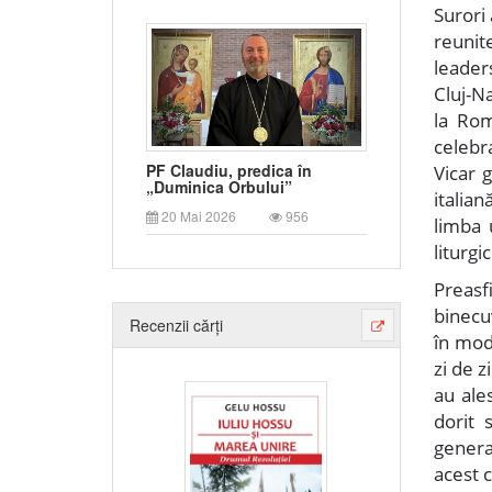
Surori 
reunit
leader
Cluj-N
la Rom
celebr
PF Claudiu, predica în
Vicar g
„Duminica Orbului”
italia
20 Mai 2026
956
limba 
liturgi
Preas
binecuv
Recenzii cărți
în mod
zi de z
au ales
dorit 
genera
acest c