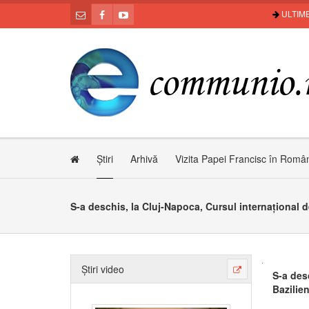
ULTIME
Știri
Arhivă
Vizita Papei Francisc în Româ
Știri video
S-a desc
Bazilie