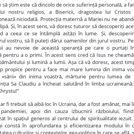
 să știm este că dincolo de orice suferință personală, a fam
lui nostru religios, a Bisericii, dragostea lui Cristo
nează niciodată. Protecția maternă a Mariei nu ne aban
clipă. Și, în acest sens, vă doresc tuturor să descoperiți ac
d a ceea ce se întâmplă astăzi în lume. Și, descoperin
rul vostru, să îl puteți dărui oamenilor din jurul vostru. P
i au nevoie de această speranță pe care o purtați î
ă pentru a o primi. În acest sens cred că Isus ne cheamă
pământului și lumină a lumii. Așa că vă doresc, acest timp
p propice pentru a face mai mare lumina din inima voa
 «sării» din inima voastră, mărturie pentru lumea de a
inția Sa Claudiu a încheiat salutând în limba ucraineană:
Khrystu!”
ar fi trebuit să aibă loc în Ucraina, dar a fost amânat, mai î
pandemiei, apoi din cauza izbucnirii războiului, fii
at în spațiul generos al centrului de spiritualitate iezuit
ui constă în aprofundarea și eficientizarea modului în c
tatea culturilor și contextelor geo-politice în care se află, 