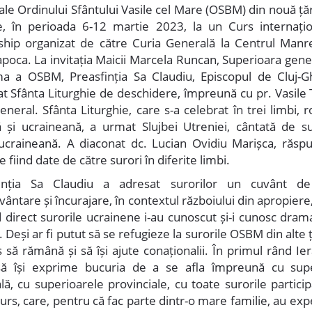
ale Ordinului Sfântului Vasile cel Mare (OSBM) din nouă ță
e, în perioada 6-12 martie 2023, la un Curs internați
ship organizat de către Curia Generală la Centrul Manr
apoca. La invitația Maicii Marcela Runcan, Superioara gene
a a OSBM, Preasfinția Sa Claudiu, Episcopul de Cluj-G
at Sfânta Liturghie de deschidere, împreună cu pr. Vasile 
eneral. Sfânta Liturghie, care s-a celebrat în trei limbi,
nă și ucraineană, a urmat Slujbei Utreniei, cântată de su
ucraineană. A diaconat dc. Lucian Ovidiu Marișca, răspu
ce fiind date de către surori în diferite limbi.
finția Sa Claudiu a adresat surorilor un cuvânt de 
ântare și încurajare, în contextul războiului din apropiere
 direct surorile ucrainene i-au cunoscut și-i cunosc dram
i. Deși ar fi putut să se refugieze la surorile OSBM din alte ț
 să rămână și să își ajute conaționalii. În primul rând Ie
să își exprime bucuria de a se afla împreună cu sup
lă, cu superioarele provinciale, cu toate surorile particip
urs, care, pentru că fac parte dintr-o mare familie, au ex