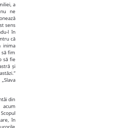
iliei, a
s nu ne
donează
est sens
du-l în
entru că
n inima
 să fim
 să fie
stră și
stăzi.”
 „Slava
ntâi din
nd acum
. Scopul
are, în
surorile