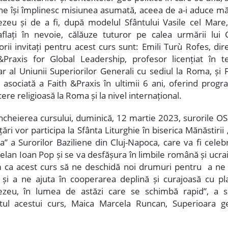
ene își împlinesc misiunea asumată, aceea de a-i aduce măr
eu și de a fi, după modelul Sfântului Vasile cel Mare,
aflați în nevoie, călăuze tuturor pe calea urmării lui C
rii invitați pentru acest curs sunt: Emili Turù Rofes, dir
&Praxis for Global Leadership, profesor licențiat în te
ar al Uniunii Superiorilor Generali cu sediul la Roma, și 
 asociată a Faith &Praxis în ultimii 6 ani, oferind prog
re religioasă la Roma și la nivel internațional.
ncheierea cursului, duminică, 12 martie 2023, surorile O
țări vor participa la Sfânta Liturghie în biserica Mănăstirii
a” a Surorilor Baziliene din Cluj-Napoca, care va fi celeb
pelan Ioan Pop și se va desfășura în limbile română și ucra
 ca acest curs să ne deschidă noi drumuri pentru a ne 
 și a ne ajuta în cooperarea deplină și curajoasă cu pla
eu, în lumea de astăzi care se schimbă rapid”, a s
tul acestui curs, Maica Marcela Runcan, Superioara g