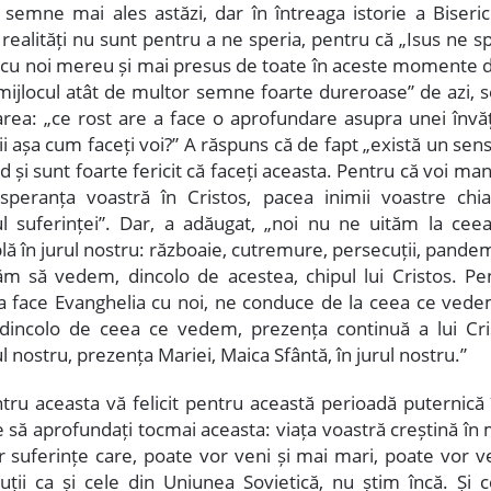
 semne mai ales astăzi, dar în întreaga istorie a Biserici
 realități nu sunt pentru a ne speria, pentru că „Isus ne s
i cu noi mereu și mai presus de toate în aceste momente di
n mijlocul atât de multor semne foarte dureroase” de azi, 
area: „ce rost are a face o aprofundare asupra unei învăț
ii așa cum faceți voi?” A răspuns că de fapt „există un sen
 și sunt foarte fericit că faceți aceasta. Pentru că voi man
 speranța voastră în Cristos, pacea inimii voastre chia
ul suferinței”. Dar, a adăugat, „noi nu ne uităm la cee
ă în jurul nostru: războaie, cutremure, persecuții, pandemi
ăm să vedem, dincolo de acestea, chipul lui Cristos. Pe
a face Evanghelia cu noi, ne conduce de la ceea ce vede
 dincolo de ceea ce vedem, prezența continuă a lui Cri
l nostru, prezența Mariei, Maica Sfântă, în jurul nostru.”
ntru aceasta vă felicit pentru această perioadă puternică 
 să aprofundați tocmai aceasta: viața voastră creștină în 
r suferințe care, poate vor veni și mai mari, poate vor ve
uții ca și cele din Uniunea Sovietică, nu știm încă. Și 