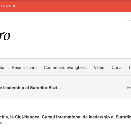
LE ȘTIRI
MUNT
nia
Recenzii cărți
Comentariu evanghelic
Video
Curia
L
S-a deschis, la Cluj-Napoca, Cursul internațional de leadership al Surorilor Baziliene
e-
his, la Cluj-Napoca, Cursul internațional de leadership al Surorilo
ne