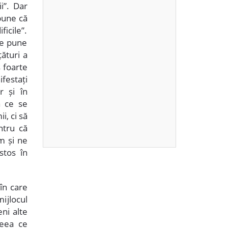
i”. Dar
pune că
ficile”.
se pune
ături a
s foarte
ifestați
r și în
a ce se
i, ci să
ntru că
m și ne
stos în
în care
mijlocul
ni alte
ceea ce