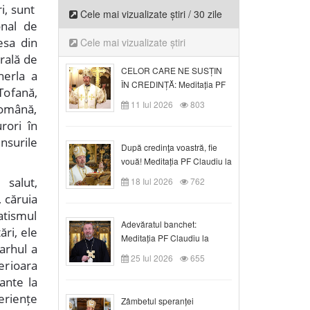
ri, sunt
Cele mai vizualizate știri / 30 zile
onal de
esa din
Cele mai vizualizate știri
rală de
CELOR CARE NE SUSȚIN
herla a
ÎN CREDINȚĂ: Meditația PF
Tofană,
Claudiu la Duminica a VI-a
11 Iul 2026
803
 română,
după Rusalii
rori în
nsurile
După credinţa voastră, fie
vouă! Meditația PF Claudiu la
duminica a VII-a după Rusalii
salut,
18 Iul 2026
762
, căruia
atismul
Adevăratul banchet:
ări, ele
Meditația PF Claudiu la
rarhul a
Duminica a VIII-a după
25 Iul 2026
655
erioara
Rusalii
ante la
periențe
Zâmbetul speranței