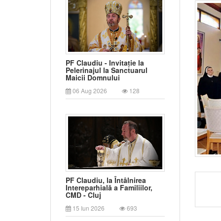
PF Claudiu - Invitație la
Pelerinajul la Sanctuarul
Maicii Domnului
06 Aug 2026
128
PF Claudiu, la Întâlnirea
Intereparhială a Familiilor,
CMD - Cluj
15 Iun 2026
693