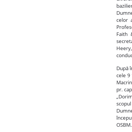
bazili
Dumnez
celor 
Profeso
Faith 
secret
Heery,
conduce
După î
cele 9 
Macrin
pr. ca
„Dorim
scopul
Dumnez
începu
OSBM.