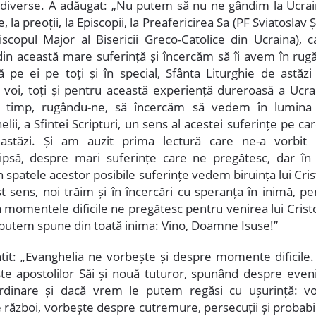
 diverse. A adăugat: „Nu putem să nu ne gândim la Ucrain
e, la preoții, la Episcopii, la Preafericirea Sa (PF Sviatoslav 
iscopul Major al Bisericii Greco-Catolice din Ucraina), c
din această mare suferință și încercăm să îi avem în rug
ă pe ei pe toți și în special, Sfânta Liturghie de astăzi
 voi, toți și pentru această experiență dureroasă a Ucrai
i timp, rugându-ne, să încercăm să vedem în lumina 
lii, a Sfintei Scripturi, un sens al acestei suferințe pe ca
astăzi. Și am auzit prima lectură care ne-a vorbit
ipsă, despre mari suferințe care ne pregătesc, dar în 
n spatele acestor posibile suferințe vedem biruința lui Cris
st sens, noi trăim și în încercări cu speranța în inimă, pe
ă momentele dificile ne pregătesc pentru venirea lui Cristo
putem spune din toată inima: Vino, Doamne Isuse!”
tit: „Evanghelia ne vorbește și despre momente dificile. 
te apostolilor Săi și nouă tuturor, spunând despre eve
rdinare și dacă vrem le putem regăsi cu ușurință: v
 război, vorbește despre cutremure, persecuții și probabi