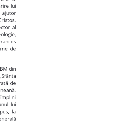
ire lui
 ajutor
ristos.
ector al
ologie,
Frances
rame de
SBM din
 „Sfânta
rată de
ineană.
împlini
nul lui
pus, la
enerală