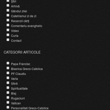
Știri
Arhivă
Gândul zilei
Catehismul zi de zi
Recenzii cărți
Comentariu evanghelic
Video
Curia
Contact
CATEGORII ARTICOLE
Papa Francisc
Biserica Greco-Catolica
PF Claudiu
Varia
Sfinti
Spiritualitate
Blaj
Rugaciuni
Vatican
Personalitati Greco-Catolice