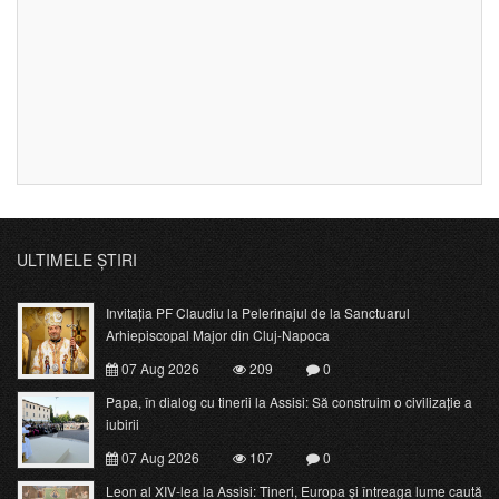
ULTIMELE ȘTIRI
Invitația PF Claudiu la Pelerinajul de la Sanctuarul
Arhiepiscopal Major din Cluj-Napoca
07 Aug 2026
209
0
Papa, în dialog cu tinerii la Assisi: Să construim o civilizație a
iubirii
07 Aug 2026
107
0
Leon al XIV-lea la Assisi: Tineri, Europa și întreaga lume caută