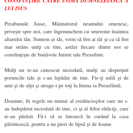
CONSFINŢIRE CĂTRE INIMA DUMNEZEIASCĂ A
LUI ISUS
Preabunule Isuse, Mântuitorul neamului omenesc,
priveşte spre noi, care îngenunchem cu smerenie înaintea
altarului tău. Suntem ai tăi, voim să fim ai tăi şi ca să fim
mai strâns uniţi cu tine, astăzi fiecare dintre noi se
consfinţeşte de bunăvoie Inimii tale Preasfinte.
Mulţi nu te-au cunoscut niciodată, mulţi au dispreţuit
poruncile tale şi s-au lepădat de tine. Fie-ţi milă şi de
unii şi de alţii şi atrage-i pe toţi la Inima ta Preasfântă.
Doamne, fii regele nu numai al credincioşilor care nu s-
au îndepărtat niciodată de tine, ci şi al fiilor rătăciţi, care
te-au părăsit. Fă-i să se întoarcă în curând la casa
părintească, pentru a nu pieri de lipsă şi de foame.