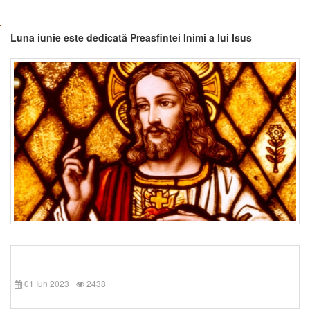
Luna iunie este dedicată Preasfintei Inimi a lui Isus
01 Iun 2023
2438