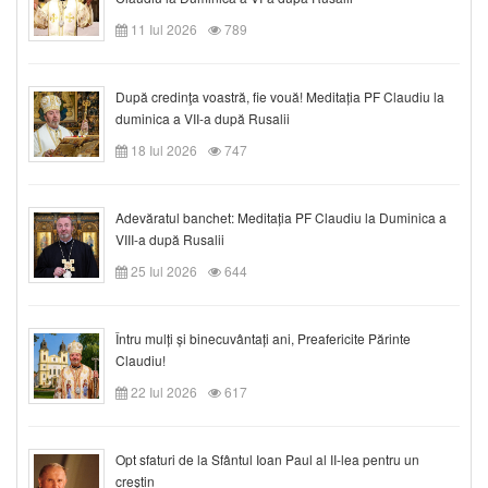
11 Iul 2026
789
După credinţa voastră, fie vouă! Meditația PF Claudiu la
duminica a VII-a după Rusalii
18 Iul 2026
747
Adevăratul banchet: Meditația PF Claudiu la Duminica a
VIII-a după Rusalii
25 Iul 2026
644
Întru mulți și binecuvântați ani, Preafericite Părinte
Claudiu!
22 Iul 2026
617
Opt sfaturi de la Sfântul Ioan Paul al II-lea pentru un
creștin