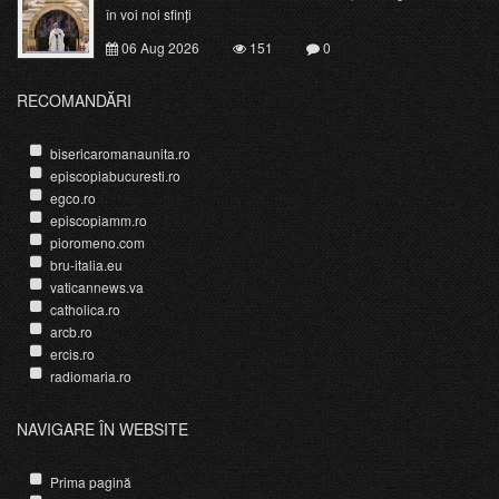
în voi noi sfinți
06 Aug 2026
151
0
RECOMANDĂRI
bisericaromanaunita.ro
episcopiabucuresti.ro
egco.ro
episcopiamm.ro
pioromeno.com
bru-italia.eu
vaticannews.va
catholica.ro
arcb.ro
ercis.ro
radiomaria.ro
NAVIGARE ÎN WEBSITE
Prima pagină