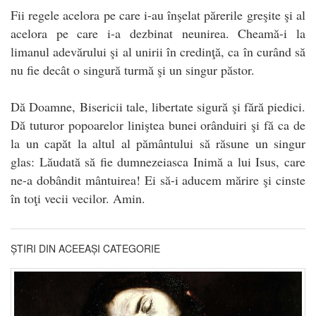
Fii regele acelora pe care i-au înşelat părerile greşite şi al
acelora pe care i-a dezbinat neunirea. Cheamă-i la
limanul adevărului şi al unirii în credinţă, ca în curând să
nu fie decât o singură turmă şi un singur păstor.
Dă Doamne, Bisericii tale, libertate sigură şi fără piedici.
Dă tuturor popoarelor liniştea bunei orânduiri şi fă ca de
la un capăt la altul al pământului să răsune un singur
glas: Lăudată să fie dumnezeiasca Inimă a lui Isus, care
ne-a dobândit mântuirea! Ei să-i aducem mărire şi cinste
în toţi vecii vecilor. Amin.
ȘTIRI DIN ACEEAȘI CATEGORIE