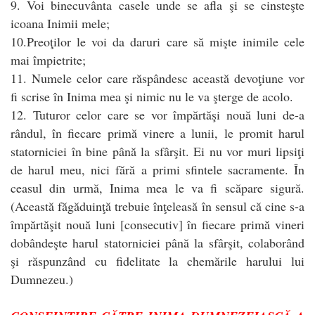
9. Voi binecuvânta casele unde se afla şi se cinsteşte
icoana Inimii mele;
10.Preoţilor le voi da daruri care să mişte inimile cele
mai împietrite;
11. Numele celor care răspândesc această devoţiune vor
fi scrise în Inima mea şi nimic nu le va şterge de acolo.
12. Tuturor celor care se vor împărtăşi nouă luni de-a
rândul, în fiecare primă vinere a lunii, le promit harul
statorniciei în bine până la sfârşit. Ei nu vor muri lipsiţi
de harul meu, nici fără a primi sfintele sacramente. În
ceasul din urmă, Inima mea le va fi scăpare sigură.
(Această făgăduinţă trebuie înţeleasă în sensul că cine s-a
împărtăşit nouă luni [consecutiv] în fiecare primă vineri
dobândeşte harul statorniciei până la sfârşit, colaborând
şi răspunzând cu fidelitate la chemările harului lui
Dumnezeu.)