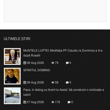
ULTIMELE ȘTIRI
MUNTELE LUPTEI: Meditația PF Claudiu la Duminica a X-a
după Rusalii
08 Aug 2026
79
0
SFÂNTUL DOMINIC
08 Aug 2026
58
0
Papa, în dialog cu tinerii la Assisi: Să construim o civilizație a
iubirii
07 Aug 2026
176
0