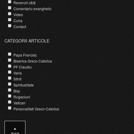
Recenzii cărți
Comentariu evanghelic
Video
Curia
Contact
CATEGORII ARTICOLE
Papa Francisc
Biserica Greco-Catolica
PF Claudiu
Varia
Sfinti
Spiritualitate
Blaj
Rugaciuni
Vatican
Personalitati Greco-Catolice