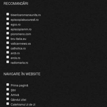
RECOMANDĂRI
bisericaromanaunita.ro
episcopiabucuresti.ro
egco.ro
episcopiamm.ro
pioromeno.com
bru-italia.eu
vaticannews.va
catholica.ro
arcb.ro
ercis.ro
radiomaria.ro
NAVIGARE ÎN WEBSITE
Prima pagină
Știri
Arhivă
Gândul zilei
Catehismul zi de zi