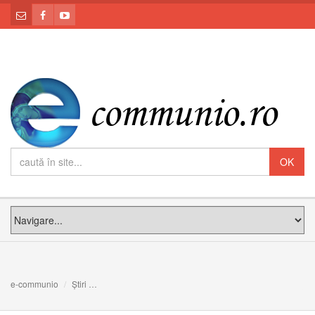
e-communio
Știri
Anunț: Pelerinajul eparhial la Sanctuarul Arhiepiscopal