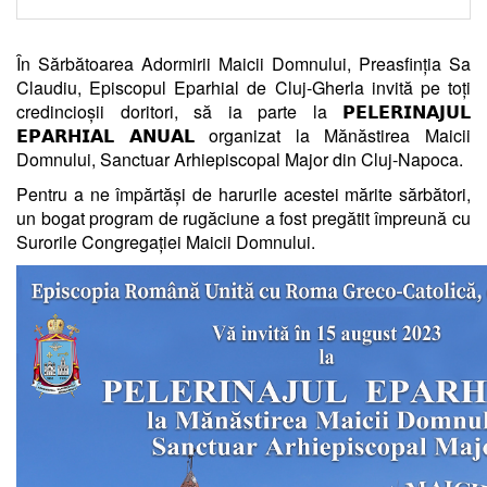
În Sărbătoarea Adormirii Maicii Domnului, Preasfinția Sa
Claudiu, Episcopul Eparhial de Cluj-Gherla invită pe toți
credincioșii doritori, să ia parte la 𝗣𝗘𝗟𝗘𝗥𝗜𝗡𝗔𝗝𝗨𝗟
𝗘𝗣𝗔𝗥𝗛𝗜𝗔𝗟 𝗔𝗡𝗨𝗔𝗟 organizat la Mănăstirea Maicii
Domnului, Sanctuar Arhiepiscopal Major din Cluj-Napoca.
Pentru a ne împărtăși de harurile acestei mărite sărbători,
un bogat program de rugăciune a fost pregătit împreună cu
Surorile Congregației Maicii Domnului.