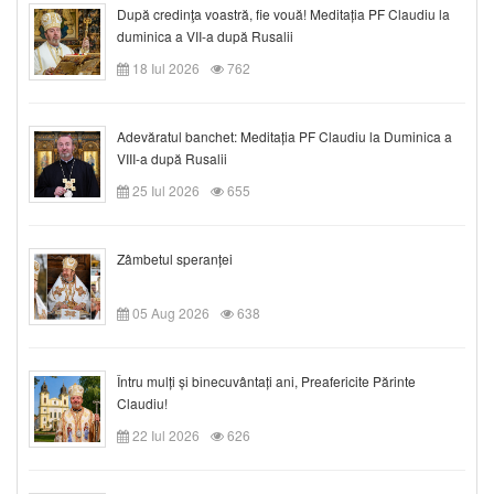
După credinţa voastră, fie vouă! Meditația PF Claudiu la
duminica a VII-a după Rusalii
18 Iul 2026
762
Adevăratul banchet: Meditația PF Claudiu la Duminica a
VIII-a după Rusalii
25 Iul 2026
655
Zâmbetul speranței
05 Aug 2026
638
Întru mulți și binecuvântați ani, Preafericite Părinte
Claudiu!
22 Iul 2026
626