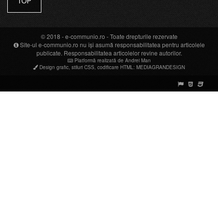
TOP
© 2018 -
e-communio.ro
- Toate drepturile rezervate
Site-ul e-communio.ro nu își asumă responsabilitatea pentru articolele
publicate. Responsabilitatea articolelor revine autorilor.
Platformă realizată de Andrei Man
Design grafic
,
stiluri CSS
,
codificare HTML
:
MEDIAGRANDESIGN