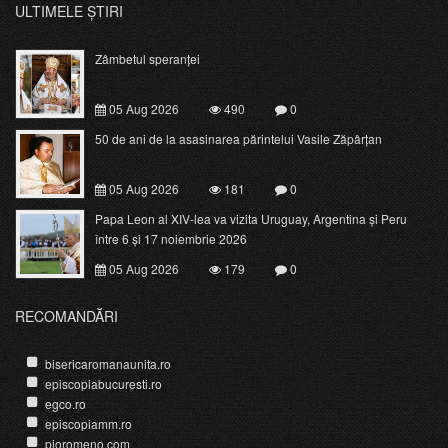
ULTIMELE ȘTIRI
Zâmbetul speranței
05 Aug 2026
490
0
50 de ani de la asasinarea părintelui Vasile Zăpârțan
05 Aug 2026
181
0
Papa Leon al XIV-lea va vizita Uruguay, Argentina și Peru
între 6 și 17 noiembrie 2026
05 Aug 2026
179
0
RECOMANDĂRI
bisericaromanaunita.ro
episcopiabucuresti.ro
egco.ro
episcopiamm.ro
pioromeno.com