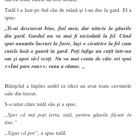
Tatăl l-a luat pe fiul său de mână și l-au dus la gard. El a
spus:
„Te-ai descurcat bine, fiul meu, dar uita-te la găurile
din gard. Gardul nu va mai fi niciodată la fel. Când
spui anumite lucruri la furie, lași o cicatrice la fel cum
cuiele lasă o gaură în gard. Poți înfige un cuțit într-un
om și apoi să-l scoți. Nu va mai conta de câte ori spui
<<Îmi pare rau>>; rana a rămas. „
Băiețelul a înțeles astfel ce efect au avut toate cuvintele
sale din trecut.
S-a uitat către tatăl său și a spus:
„Sper că mă poți ierta, tată, pentru găurile făcute în
tine.”
„Sigur că pot”
, a spus tatăl.