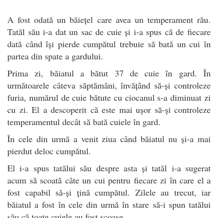
A fost odată un băiețel care avea un temperament rău.
Tatăl său i-a dat un sac de cuie și i-a spus că de fiecare
dată când își pierde cumpătul trebuie să bată un cui în
partea din spate a gardului.
Prima zi, băiatul a bătut 37 de cuie în gard. În
următoarele câteva săptămâni, învățând să-și controleze
furia, numărul de cuie bătute cu ciocanul s-a diminuat zi
cu zi. El a descoperit că este mai ușor să-și controleze
temperamentul decât să bată cuiele în gard.
În cele din urmă a venit ziua când băiatul nu și-a mai
pierdut deloc cumpătul.
El i-a spus tatălui său despre asta și tatăl i-a sugerat
acum să scoată câte un cui pentru fiecare zi în care el a
fost capabil să-și țină cumpătul. Zilele au trecut, iar
băiatul a fost în cele din urmă în stare să-i spun tatălui
său că toate cuiele au fost scoase.