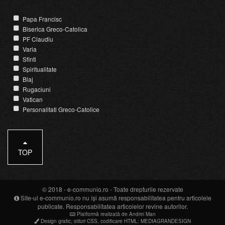
Papa Francisc
Biserica Greco-Catolica
PF Claudiu
Varia
Sfinti
Spiritualitate
Blaj
Rugaciuni
Vatican
Personalitati Greco-Catolice
TOP
© 2018 -
e-communio.ro
- Toate drepturile rezervate
Site-ul e-communio.ro nu își asumă responsabilitatea pentru articolele
publicate. Responsabilitatea articolelor revine autorilor.
Platformă realizată de Andrei Man
Design grafic
,
stiluri CSS
,
codificare HTML
:
MEDIAGRANDESIGN