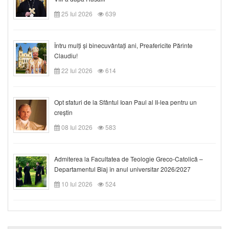
25 Iul 2026
639
Întru mulți și binecuvântați ani, Preafericite Părinte
Claudiu!
22 Iul 2026
614
Opt sfaturi de la Sfântul Ioan Paul al II-lea pentru un
creștin
08 Iul 2026
583
Admiterea la Facultatea de Teologie Greco-Catolică –
Departamentul Blaj în anul universitar 2026/2027
10 Iul 2026
524