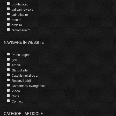
bru-italia.eu
vaticannews.va
catholica.ro
arcb.ro
ercis.ro
radiomaria.ro
NAVIGARE ÎN WEBSITE
Prima pagină
Știri
Arhivă
Gândul zilei
Catehismul zi de zi
Recenzii cărți
Comentariu evanghelic
Video
Curia
Contact
CATEGORII ARTICOLE