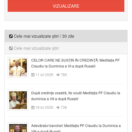
Cele mai vizualizate știri / 30 zile
Cele mai vizualizate știri
CELOR CARE NE SUSȚIN ÎN CREDINȚĂ: Meditația PF
Claudiu la Duminica a VI-a după Rusalii
11 Iul 2026
789
După credinţa voastră, fie vouă! Meditația PF Claudiu la
duminica a VII-a după Rusalii
18 Iul 2026
738
Adevăratul banchet: Meditația PF Claudiu la Duminica a
VIII-a după Rusalii