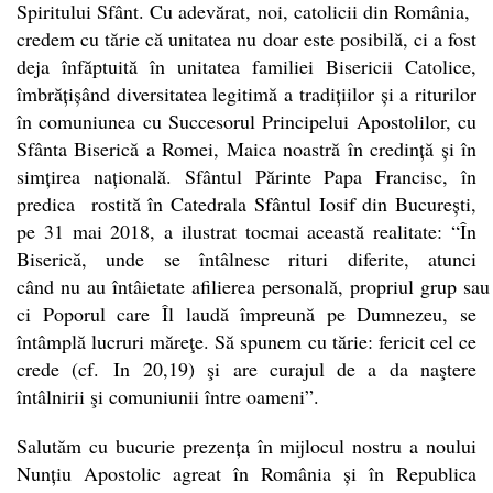
Spiritului Sfânt. Cu adevărat, noi, catolicii din România,
credem cu tărie că unitatea nu doar este posibilă, ci a fost
deja înfăptuită în unitatea familiei Bisericii Catolice,
îmbrățișând diversitatea legitimă a tradițiilor și a riturilor
în comuniunea cu Succesorul Principelui Apostolilor, cu
Sfânta Biserică a Romei, Maica noastră în credință și în
simțirea națională. Sfântul Părinte Papa Francisc, în
predica rostită în Catedrala Sfântul Iosif din București,
pe 31 mai 2018, a ilustrat tocmai această realitate: “În
Biserică, unde se întâlnesc rituri diferite, atunci
când nu au întâietate afilierea personală, propriul grup sau
ci Poporul care Îl laudă împreună pe Dumnezeu, se
întâmplă lucruri măreţe. Să spunem cu tărie: fericit cel ce
crede (cf. In 20,19) şi are curajul de a da naştere
întâlnirii şi comuniunii între oameni”.
Salutăm cu bucurie prezența în mijlocul nostru a noului
Nunțiu Apostolic agreat în România și în Republica