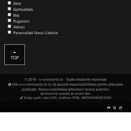
Sfinti
Spiritualitate
Blaj
Rugaciuni
Vatican
Personalitati Greco-Catolice
TOP
© 2018 -
e-communio.ro
- Toate drepturile rezervate
Site-ul e-communio.ro nu își asumă responsabilitatea pentru articolele
publicate. Responsabilitatea articolelor revine autorilor.
Platformă realizată de Andrei Man
Design grafic
,
stiluri CSS
,
codificare HTML
:
MEDIAGRANDESIGN