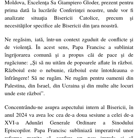
Moldova, Excelența Sa Giampiero Gloder, prezent pentru
prima dată la lucrările Conferinței noastre, unde vor fi
analizate situația Bisericii Catolice, precum și
necesităților specifice ale Bisericii din țara noastră.
Ne regăsim, iată, într-un context zguduit de conflicte și
de violență. În acest sens, Papa Francisc a subliniat
îngrijorarea comună și a propus căi de pace și de
rugăciune: „Și să nu uităm de popoarele aflate în război.
Războiul este o nebunie, războiul este întotdeauna o
înfrângere! Să ne rugăm. Ne rugăm pentru oamenii din
Palestina, din Israel, din Ucraina și din multe alte locuri
unde este război”.
Concentrându-ne asupra aspectului intern al Bisericii, în
anul 2024 va avea loc cea de-a doua sesiune a celei de-a
XVI-a Adunări Generale Ordinare a Sinodului
Episcopilor. Papa Francisc subliniază imperativul unor
reforme menite să confere un nou impuls și să