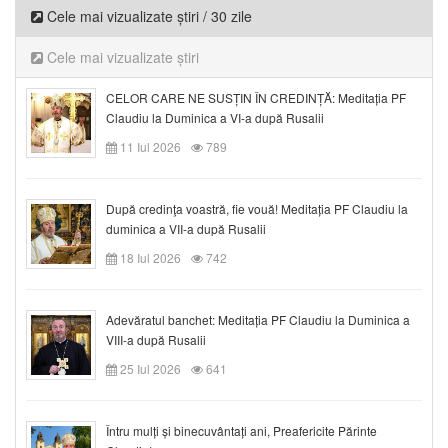
Cele mai vizualizate știri / 30 zile
Cele mai vizualizate știri
CELOR CARE NE SUSȚIN ÎN CREDINȚĂ: Meditația PF
Claudiu la Duminica a VI-a după Rusalii
11 Iul 2026
789
După credinţa voastră, fie vouă! Meditația PF Claudiu la
duminica a VII-a după Rusalii
18 Iul 2026
742
Adevăratul banchet: Meditația PF Claudiu la Duminica a
VIII-a după Rusalii
25 Iul 2026
641
Întru mulți și binecuvântați ani, Preafericite Părinte