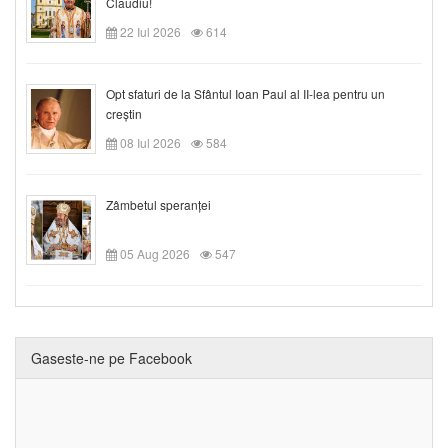
Claudiu!
22 Iul 2026
614
Opt sfaturi de la Sfântul Ioan Paul al II-lea pentru un
creștin
08 Iul 2026
584
Zâmbetul speranței
05 Aug 2026
547
Gaseste-ne pe Facebook