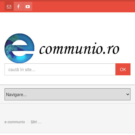
e-communio
Știri
Mesajul Preafericitului Părinte Cardinal Lucian la desch