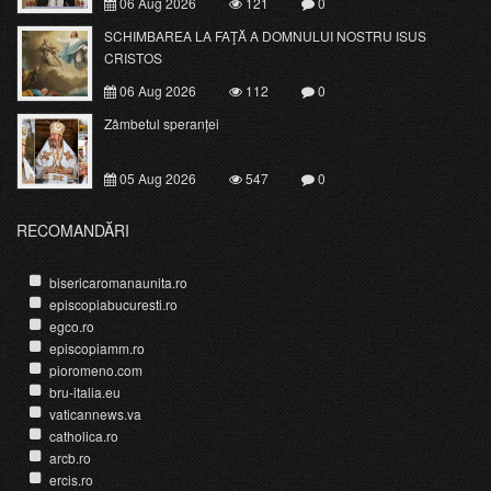
06 Aug 2026
121
0
SCHIMBAREA LA FAŢĂ A DOMNULUI NOSTRU ISUS
CRISTOS
06 Aug 2026
112
0
Zâmbetul speranței
05 Aug 2026
547
0
RECOMANDĂRI
bisericaromanaunita.ro
episcopiabucuresti.ro
egco.ro
episcopiamm.ro
pioromeno.com
bru-italia.eu
vaticannews.va
catholica.ro
arcb.ro
ercis.ro