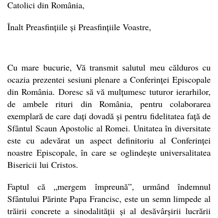
Catolici din România,
Înalt Preasfințiile și Preasfințiile Voastre,
Cu mare bucurie, Vă transmit salutul meu călduros cu
ocazia prezentei sesiuni plenare a Conferinței Episcopale
din România. Doresc să vă mulțumesc tuturor ierarhilor,
de ambele rituri din România, pentru colaborarea
exemplară de care dați dovadă și pentru fidelitatea față de
Sfântul Scaun Apostolic al Romei. Unitatea în diversitate
este cu adevărat un aspect definitoriu al Conferinței
noastre Episcopale, în care se oglindește universalitatea
Bisericii lui Cristos.
Faptul că „mergem împreună”, urmând îndemnul
Sfântului Părinte Papa Francisc, este un semn limpede al
trăirii concrete a sinodalității și al desăvârșirii lucrării