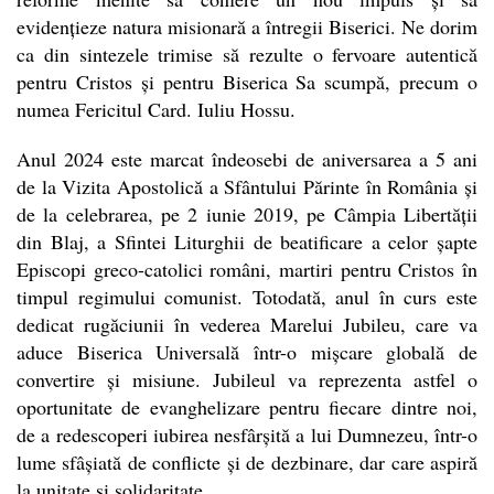
evidențieze natura misionară a întregii Biserici. Ne dorim
ca din sintezele trimise să rezulte o fervoare autentică
pentru Cristos și pentru Biserica Sa scumpă, precum o
numea Fericitul Card. Iuliu Hossu.
Anul 2024 este marcat îndeosebi de aniversarea a 5 ani
de la Vizita Apostolică a Sfântului Părinte în România și
de la celebrarea, pe 2 iunie 2019, pe Câmpia Libertății
din Blaj, a Sfintei Liturghii de beatificare a celor șapte
Episcopi greco-catolici români, martiri pentru Cristos în
timpul regimului comunist. Totodată, anul în curs este
dedicat rugăciunii în vederea Marelui Jubileu, care va
aduce Biserica Universală într-o mișcare globală de
convertire și misiune. Jubileul va reprezenta astfel o
oportunitate de evanghelizare pentru fiecare dintre noi,
de a redescoperi iubirea nesfârșită a lui Dumnezeu, într-o
lume sfâșiată de conflicte și de dezbinare, dar care aspiră
la unitate și solidaritate.