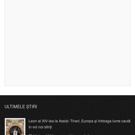
ULTIMELE ȘTIRI
Leon al XIV-lea la Assisi: Tineri, Europa și întreaga lume caută
în voi noi sfinți