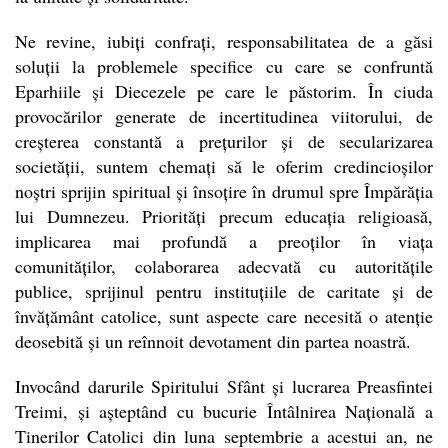
Ne revine, iubiți confrați, responsabilitatea de a găsi
soluții la problemele specifice cu care se confruntă
Eparhiile și Diecezele pe care le păstorim. În ciuda
provocărilor generate de incertitudinea viitorului, de
creșterea constantă a prețurilor și de secularizarea
societății, suntem chemați să le oferim credincioșilor
noștri sprijin spiritual și însoțire în drumul spre Împărăția
lui Dumnezeu. Priorități precum educația religioasă,
implicarea mai profundă a preoților în viața
comunităților, colaborarea adecvată cu autoritățile
publice, sprijinul pentru instituțiile de caritate și de
învățământ catolice, sunt aspecte care necesită o atenție
deosebită și un reînnoit devotament din partea noastră.
Invocând darurile Spiritului Sfânt și lucrarea Preasfintei
Treimi, și așteptând cu bucurie Întâlnirea Națională a
Tinerilor Catolici din luna septembrie a acestui an, ne