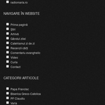
radiomaria.ro
NAVIGARE ÎN WEBSITE
Prima pagină
Știri
Arhivă
Gândul zilei
Catehismul zi de zi
Recenzii cărți
Comentariu evanghelic
Video
Curia
Contact
CATEGORII ARTICOLE
Papa Francisc
Biserica Greco-Catolica
PF Claudiu
Varia