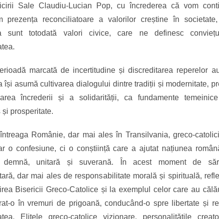
ricirii Sale Claudiu-Lucian Pop, cu încrederea că vom cont
m prezența reconciliatoare a valorilor creștine în societate,
a sunt totodată valori civice, care ne definesc conviețu
tea.
perioadă marcată de incertitudine și discreditarea reperelor au
a își asumă cultivarea dialogului dintre tradiții și modernitate, p
area încrederii și a solidarității, ca fundamente temeinice
 și prosperitate.
întreaga Românie, dar mai ales în Transilvania, greco-catolic
ar o confesiune, ci o conștiință care a ajutat națiunea româ
, demnă, unitară și suverană. În acest moment de săr
ară, dar mai ales de responsabilitate morală și spirituală, refl
rea Bisericii Greco-Catolice și la exemplul celor care au călău
at-o în vremuri de prigoană, conducând-o spre libertate și r
tea. Elitele greco-catolice vizionare, personalitățile crea