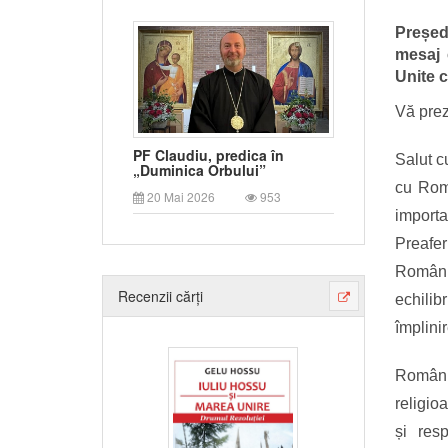
Președ
mesaj 
Unite 
Vă prez
PF Claudiu, predica în
Salut c
„Duminica Orbului”
cu Rom
20 Mai 2026
953
import
Preafe
Români
Recenzii cărți
echilibr
împlini
România
religio
și resp