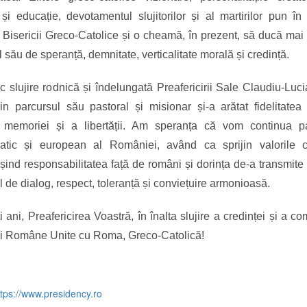
 și educație, devotamentul slujitorilor și al martirilor pun în
l Bisericii Greco-Catolice și o cheamă, în prezent, să ducă mai
 său de speranță, demnitate, verticalitate morală și credință.
sc slujire rodnică și îndelungată Preafericirii Sale Claudiu-Luc
in parcursul său pastoral și misionar și-a arătat fidelitatea
a memoriei și a libertății. Am speranța că vom continua pa
atic și european al României, având ca sprijin valorile cr
șind responsabilitatea față de români și dorința de-a transmite t
 de dialog, respect, toleranță și conviețuire armonioasă.
 ani, Preafericirea Voastră, în înalta slujire a credinței și a co
ii Române Unite cu Roma, Greco-Catolică!
ttps://www.presidency.ro