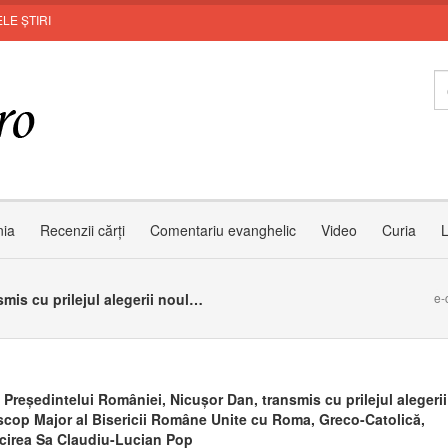
LE ȘTIRI
nia
Recenzii cărți
Comentariu evanghelic
Video
Curia
L
Mesajul Președintelui României, Nicușor Dan, transmis cu prilejul alegerii noului Arhiepiscop Major al Bisericii Române Unite cu Roma, Greco-Catolică, Preafericirea Sa Claudiu-Lucian Pop
e-
 Președintelui României, Nicușor Dan, transmis cu prilejul alegerii
scop Major al Bisericii Române Unite cu Roma, Greco-Catolică,
icirea Sa Claudiu-Lucian Pop