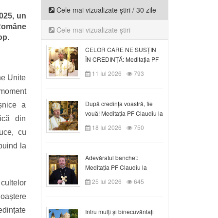
Cele mai vizualizate știri / 30 zile
025, un
 Române
Cele mai vizualizate știri
op.
CELOR CARE NE SUSȚIN
ÎN CREDINȚĂ: Meditația PF
Claudiu la Duminica a VI-a
11 Iul 2026
793
ne Unite
după Rusalii
 moment
După credinţa voastră, fie
șnice a
vouă! Meditația PF Claudiu la
ică din
duminica a VII-a după Rusalii
18 Iul 2026
750
uce, cu
ibuind la
Adevăratul banchet:
Meditația PF Claudiu la
Duminica a VIII-a după
25 Iul 2026
645
cultelor
Rusalii
noaștere
edințate
Întru mulți și binecuvântați