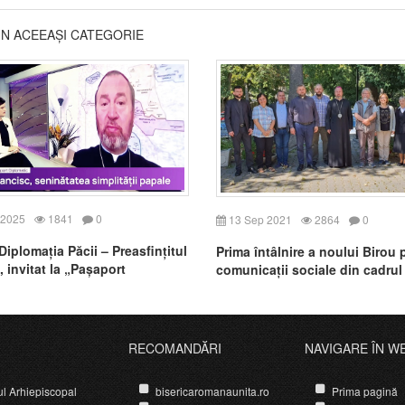
DIN ACEEAȘI CATEGORIE
 2025
1841
0
13 Sep 2021
2864
0
iplomația Păcii – Preasfințitul
Prima întâlnire a noului Birou 
 invitat la „Pașaport
comunicații sociale din cadrul
tic”
Episcopiei Greco-Catolice de C
Gherla
RECOMANDĂRI
NAVIGARE ÎN W
ul Arhiepiscopal
bisericaromanaunita.ro
Prima pagină