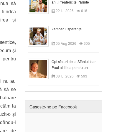
ani, Preafericite Părinte
inua să
Claudiu!
22 Iul 2026
618
 fiindcă
irea și
Zâmbetul speranței
tentice,
05 Aug 2026
605
recum și
 pentru
Opt sfaturi de la Sfântul Ioan
Paul al II-lea pentru un
creștin
08 Iul 2026
593
ii nu au
nă să se
bătoare
ectăm la
Gaseste-ne pe Facebook
zit-o și
edându-i
toare de