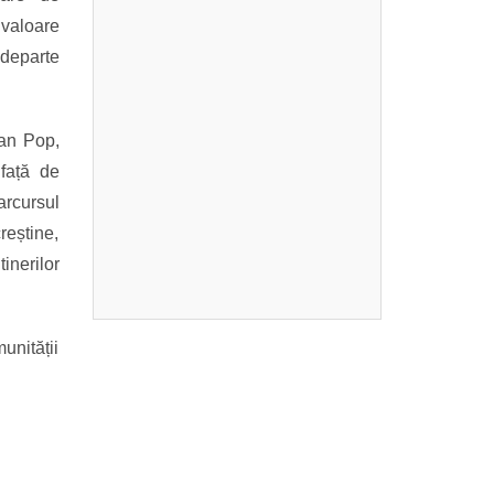
 valoare
 departe
ian Pop,
 față de
rcursul
eștine,
inerilor
munității