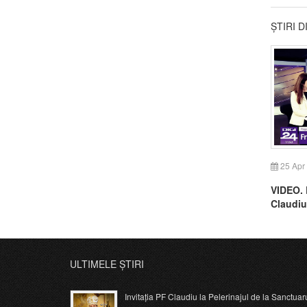
ȘTIRI 
25 Apr
VIDEO. D
Claudiu,
Diploma
ULTIMELE ȘTIRI
Invitația PF Claudiu la Pelerinajul de la Sanctuar