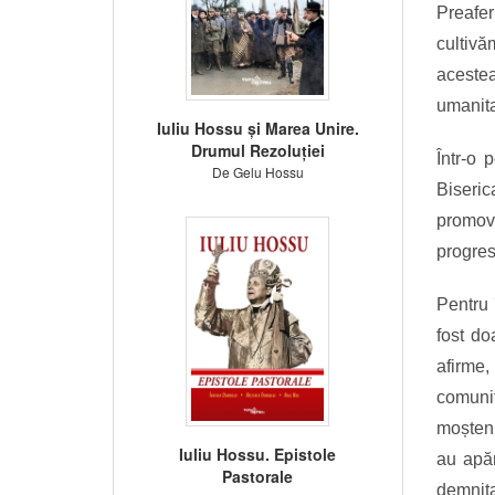
Preafe
cultivă
aceste
umanita
Iuliu Hossu și Marea Unire.
Drumul Rezoluției
Într-o 
De Gelu Hossu
Biseric
promov
progres
Pentru 
fost do
afirme
comunit
moșteni
Iuliu Hossu. Epistole
au apăr
Pastorale
demnita