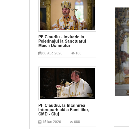
PF Claudiu - Invitație la
Pelerinajul la Sanctuarul
Maicii Domnului
06 Aug 2026
100
PF Claudiu, la Întâlnirea
Intereparhială a Familiilor,
CMD - Cluj
15 Iun 2026
688