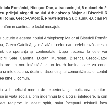
intele României, Nicușor Dan, a transmis joi, 6 noiembrie 2
cu prilejul alegerii noului Arhiepiscop Major al Bisericii
cu Roma, Greco-Catolică, Preafericirea Sa Claudiu-Lucian P
entăm în continuare textul mesajului:
u bucurie alegerea noului Arhiepiscop Major al Bisericii Româ
a, Greco-Catolică, și mă alătur celor care celebrează acest
ant, de speranță și continuitate. După trecerea la cele ve
ricirii Sale Cardinal Lucian Mureșan, Biserica Greco-Catol
a are un nou Întâistătător, un ierarh luminat care va cond
u și înțelepciune, destinul Bisericii și al comunității sale, contr
rea binelui comun.
 a beneficiat mereu de experiența și implicarea liderilor 
ase în viața socială, prin îndemnuri la dialog și înțelegere, la cu
ect reciproc. În acest spirit, salut începutul misiunii încr