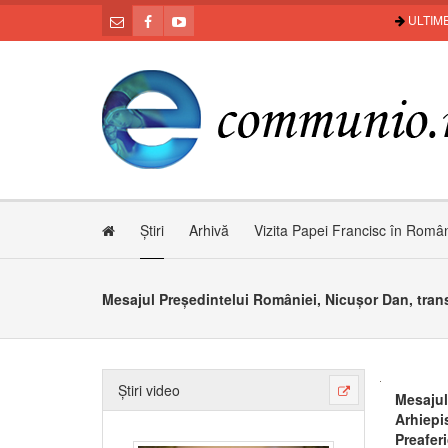
ULTIME
Știri
Arhivă
Vizita Papei Francisc în Româ
Știri video
Mesajul
Arhiepi
Preafer