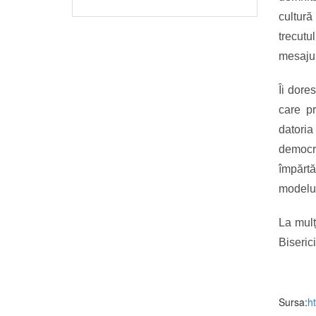
cultură
trecutu
mesajul
Îi dore
care pr
datori
democr
împărtă
modelul
La mulți
Biseric
Sursa:
h