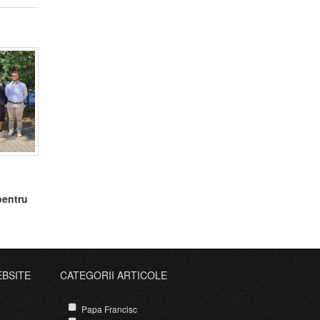
pentru
luj-
EBSITE
CATEGORII ARTICOLE
Papa Francisc