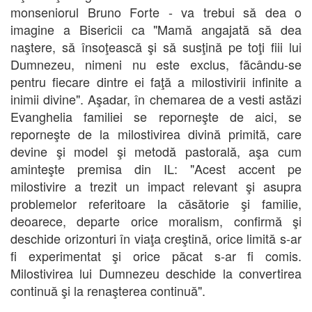
monseniorul Bruno Forte - va trebui să dea o
imagine a Bisericii ca "Mamă angajată să dea
naştere, să însoţească şi să susţină pe toţi fiii lui
Dumnezeu, nimeni nu este exclus, făcându-se
pentru fiecare dintre ei faţă a milostivirii infinite a
inimii divine". Aşadar, în chemarea de a vesti astăzi
Evanghelia familiei se reporneşte de aici, se
reporneşte de la milostivirea divină primită, care
devine şi model şi metodă pastorală, aşa cum
aminteşte premisa din IL: "Acest accent pe
milostivire a trezit un impact relevant şi asupra
problemelor referitoare la căsătorie şi familie,
deoarece, departe orice moralism, confirmă şi
deschide orizonturi în viaţa creştină, orice limită s-ar
fi experimentat şi orice păcat s-ar fi comis.
Milostivirea lui Dumnezeu deschide la convertirea
continuă şi la renaşterea continuă".