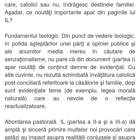
care, catolici sau nu, îndrăgesc destinele familiei.
Aşadar, ce noutăţi importante apar din paginile lui
IL?
Fundamentul teologic. Din punct de vedere teologic,
în pofida aşteptărilor unei părţi a opiniei publice şi
ale anumitor media mereu în căutare de
senzaţionalisme, nu pare că din document (partea I)
apar noutăţi de conţinut demne de evidenţiat. Cu
alte cuvinte, nu rezultă schimbată învăţătura catolică
post-conciliară referitoare la căsătorie şi familie, deşi
sunt evidenţiate teme (de exemplu, legea morală
naturală) care au nevoie de o reflecţie
reactualizatoare.
Abordarea pastorală. IL (partea a II-a şi a III-a) dă
amplă şi sinceră primire multelor noi provocări care
astăzi au impact asupra realităţii conjugale şi asupra