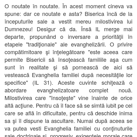
O noutate în noutate. În acest moment cineva va
spune: dar ce noutate e asta? Biserica încă de la
începuturile sale a vestit mereu milostivirea lui
Dumnezeu! Desigur că da. Însă IL merge mai
departe, propunând o inversare a priorităţii în
etapele "tradiţionale" ale evanghelizării. O privire
compătimitoare şi înţelegătoare "este aceea care
permite Bisericii să însoţească familiile aşa cum
sunt în realitate şi să pornească de aici să
vestească Evanghelia familiei după necesităţile lor
specifice" (IL 31). Aceste cuvinte schiţează o
abordare evanghelizatoare complet nouă.
Milostivirea care "însoţeşte" vine înainte de orice
altă acţiune. Pentru că îl face să se simtă iubit pe cel
care se află în dificultate, pentru că deschide inima
sa şi îl dispune la ascultare. Numai după aceea se
va putea vesti Evanghelia familiei cu conţinuturile
sale doctrinale şi, progresiv, exigenţele morale care