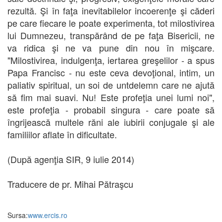
rezultă. Şi în faţa inevitabilelor incoerenţe şi căderi
pe care fiecare le poate experimenta, tot milostivirea
lui Dumnezeu, transpărând de pe faţa Bisericii, ne
va ridica şi ne va pune din nou în mişcare.
"Milostivirea, indulgenţa, iertarea greşelilor - a spus
Papa Francisc - nu este ceva devoţional, intim, un
paliativ spiritual, un soi de untdelemn care ne ajută
să fim mai suavi. Nu! Este profeţia unei lumi noi",
este profeţia - probabil singura - care poate să
îngrijească multele răni ale iubirii conjugale şi ale
familiilor aflate în dificultate.
(După agenţia SIR, 9 iulie 2014)
Traducere de pr. Mihai Pătraşcu
Sursa:
www.ercis.ro