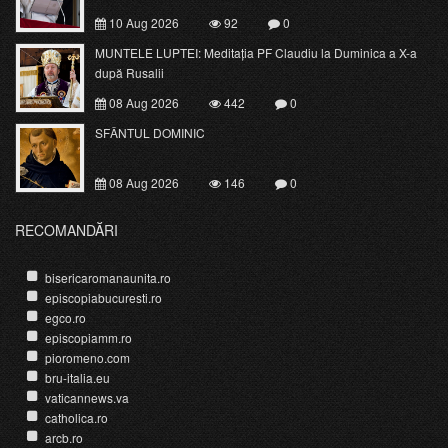
10 Aug 2026
92
0
MUNTELE LUPTEI: Meditația PF Claudiu la Duminica a X-a
după Rusalii
08 Aug 2026
442
0
SFÂNTUL DOMINIC
08 Aug 2026
146
0
RECOMANDĂRI
bisericaromanaunita.ro
episcopiabucuresti.ro
egco.ro
episcopiamm.ro
pioromeno.com
bru-italia.eu
vaticannews.va
catholica.ro
arcb.ro