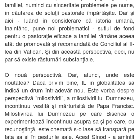
familiei, numind cu sinceritate problemele pe nume,
în căutarea de soluţii pastorale împărtăşite. Dar şi
aici - luând în considerare că istoria umană,
înaintând, pune noi problematici - suflul de fond
pentru o pastoraţie eficace a familiei rămâne aceea
atât de promovată şi recomandată de Conciliul al II-
lea din Vatican. Şi din această perspectivă, deci, nu
par să existe răsturnări substanţiale.
O nouă perspectivă. Dar, atunci, unde este
noutatea? Dacă privim bine, IL în globalitatea sa
indică un drum într-adevăr nou. Este vorba despre
perspectivă "milostivirii", a milostivirii lui Dumnezeu,
încontinuu vestită şi mărturisită de Papa Francisc.
Milostivirea lui Dumnezeu pe care Biserica o
experimentează încontinuu asupra sa şi pe care, cu
recunoştinţă, este chemată s-o lase să transpară pe
faţa sa şi în gesturile sale. Acest Sinod - a amintit