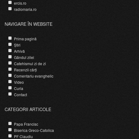
ercis.ro
radiomaria.ro
NAVIGARE ÎN WEBSITE
Prima pagină
Știri
Arhivă
Gândul zilei
Catehismul zi de zi
Recenzii cărți
Comentariu evanghelic
Video
Curia
Contact
CATEGORII ARTICOLE
Papa Francisc
Biserica Greco-Catolica
PF Claudiu