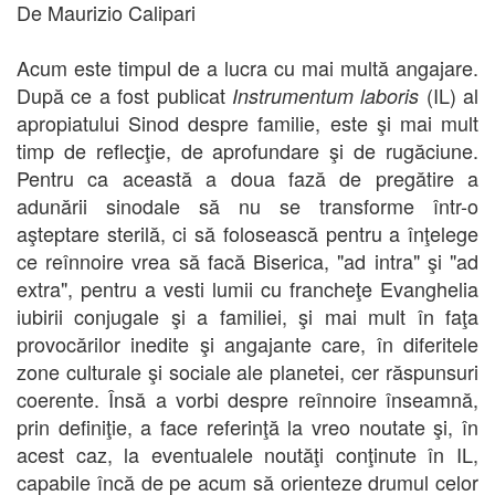
De Maurizio Calipari
Acum este timpul de a lucra cu mai multă angajare.
După ce a fost publicat
(IL) al
Instrumentum laboris
apropiatului Sinod despre familie, este şi mai mult
timp de reflecţie, de aprofundare şi de rugăciune.
Pentru ca această a doua fază de pregătire a
adunării sinodale să nu se transforme într-o
aşteptare sterilă, ci să folosească pentru a înţelege
ce reînnoire vrea să facă Biserica, "ad intra" şi "ad
extra", pentru a vesti lumii cu francheţe Evanghelia
iubirii conjugale şi a familiei, şi mai mult în faţa
provocărilor inedite şi angajante care, în diferitele
zone culturale şi sociale ale planetei, cer răspunsuri
coerente. Însă a vorbi despre reînnoire înseamnă,
prin definiţie, a face referinţă la vreo noutate şi, în
acest caz, la eventualele noutăţi conţinute în IL,
capabile încă de pe acum să orienteze drumul celor