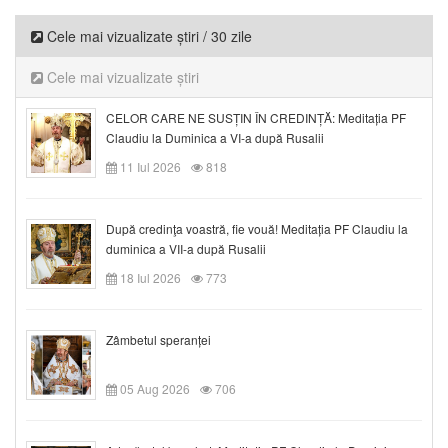
Cele mai vizualizate știri / 30 zile
Cele mai vizualizate știri
CELOR CARE NE SUSȚIN ÎN CREDINȚĂ: Meditația PF
Claudiu la Duminica a VI-a după Rusalii
11 Iul 2026
818
După credinţa voastră, fie vouă! Meditația PF Claudiu la
duminica a VII-a după Rusalii
18 Iul 2026
773
Zâmbetul speranței
05 Aug 2026
706