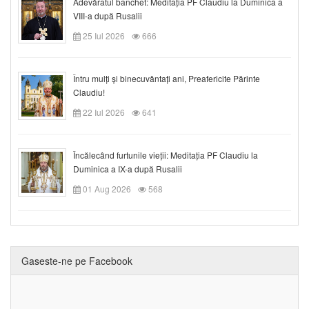
Adevăratul banchet: Meditația PF Claudiu la Duminica a
VIII-a după Rusalii
25 Iul 2026
666
Întru mulți și binecuvântați ani, Preafericite Părinte
Claudiu!
22 Iul 2026
641
Încălecând furtunile vieții: Meditația PF Claudiu la
Duminica a IX-a după Rusalii
01 Aug 2026
568
Gaseste-ne pe Facebook