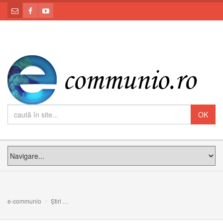
e-communio
Știri
O nouă paradigmă îi conduce pe creştini la Sinodul dedic