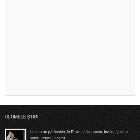
ULTIMELE ȘTIRI
Isus nu ne părăsește; în El vom găsi pacea, lumina și forța
pentru drumul nostru