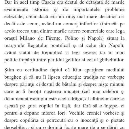
Dar în acel timp Cascia era destul de detaşată de marile
evenimente istorice şi de importantele probleme
ecleziale; chiar dacă era un oraş mai mare de cinci ori
decât este acum, având un comerţ înfloritor (întrucât pe
acolo trecea una dintre marile artere comerciale care lega
oraşul Milano de Firenţe, Folino şi Napoli) situat la
marginile Regatului pontifical şi al celui din Napoli,
având statut de Republică si legi severe, iar în mod
politic împărţit între partidul gelfilor si cel al ghibelinilor.
Ştim cu certitudine faptul că Rita aparţinea mediului
burghez şi că nu îi lipsea educaţia: tradiţia ne vorbeşte
despre părinţii ei destul de bătrâni şi despre nişte minuni
care ar fi însoţit naşterea micuţei (cel mai celebru şi
documentat exemplu este acela drăguţ al albinelor care se
aşează pe gura copilei în faşă, dar fără să o înţepe, ci
pentru a depune mierea lor). Vechile cronici vorbesc şi
despre copilăria ei petrecută cu o inocenţă şi o pietate
deosebite… şi cu o dorinţă foarte mare de a se dărui cu