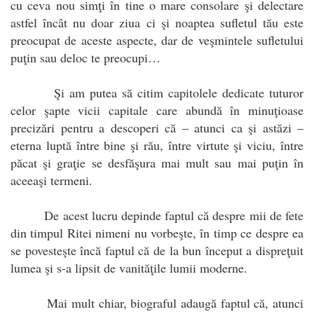
cu ceva nou simţi în tine o mare consolare şi delectare
astfel încât nu doar ziua ci şi noaptea sufletul tău este
preocupat de aceste aspecte, dar de veşmintele sufletului
puţin sau deloc te preocupi…
Şi am putea să citim capitolele dedicate tuturor
celor şapte vicii capitale care abundă în minuţioase
precizări pentru a descoperi că – atunci ca şi astăzi –
eterna luptă între bine şi rău, între virtute şi viciu, între
păcat şi graţie se desfăşura mai mult sau mai puţin în
aceeaşi termeni.
De acest lucru depinde faptul că despre mii de fete
din timpul Ritei nimeni nu vorbeşte, în timp ce despre ea
se povesteşte încă faptul că de la bun început a dispreţuit
lumea şi s-a lipsit de vanităţile lumii moderne.
Mai mult chiar, biograful adaugă faptul că, atunci