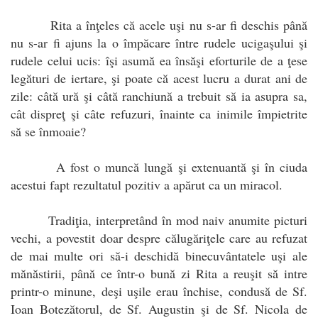
Rita a înţeles că acele uşi nu s-ar fi deschis până
nu s-ar fi ajuns la o împăcare între rudele ucigaşului şi
rudele celui ucis: îşi asumă ea însăşi eforturile de a ţese
legături de iertare, şi poate că acest lucru a durat ani de
zile: câtă ură şi câtă ranchiună a trebuit să ia asupra sa,
cât dispreţ şi câte refuzuri, înainte ca inimile împietrite
să se înmoaie?
A fost o muncă lungă şi extenuantă şi în ciuda
acestui fapt rezultatul pozitiv a apărut ca un miracol.
Tradiţia, interpretând în mod naiv anumite picturi
vechi, a povestit doar despre călugăriţele care au refuzat
de mai multe ori să-i deschidă binecuvântatele uşi ale
mănăstirii, până ce într-o bună zi Rita a reuşit să intre
printr-o minune, deşi uşile erau închise, condusă de Sf.
Ioan Botezătorul, de Sf. Augustin şi de Sf. Nicola de