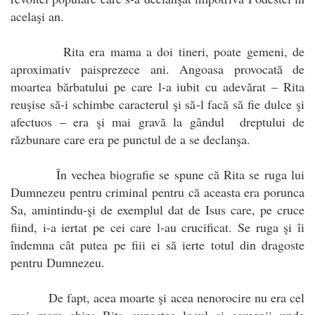
acelaşi an.
Rita era mama a doi tineri, poate gemeni, de
aproximativ paisprezece ani. Angoasa provocată de
moartea bărbatului pe care l-a iubit cu adevărat – Rita
reuşise să-i schimbe caracterul şi să-l facă să fie dulce şi
afectuos – era şi mai gravă la gândul dreptului de
răzbunare care era pe punctul de a se declanşa.
În vechea biografie se spune că Rita se ruga lui
Dumnezeu pentru criminal pentru că aceasta era porunca
Sa, amintindu-şi de exemplul dat de Isus care, pe cruce
fiind, i-a iertat pe cei care l-au crucificat. Se ruga şi îi
îndemna cât putea pe fiii ei să ierte totul din dragoste
pentru Dumnezeu.
De fapt, acea moarte şi acea nenorocire nu era cel
mai mare chin: Rita cunoştea locul şi oamenii unde