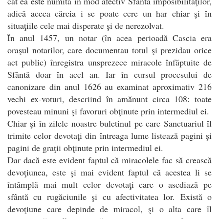
cât ea este numită în mod afectiv Sfânta imposibilităţilor,
adică aceea căreia i se poate cere un har chiar şi în
situaţiile cele mai disperate şi de nerezolvat.
În anul 1457, un notar (în acea perioadă Cascia era
oraşul notarilor, care documentau totul şi prezidau orice
act public) înregistra unsprezece miracole înfăptuite de
Sfântă doar în acel an. Iar în cursul procesului de
canonizare din anul 1626 au examinat aproximativ 216
vechi ex-voturi, descriind în amănunt circa 108: toate
povesteau minuni şi favoruri obţinute prin intermediul ei.
Chiar şi în zilele noastre buletinul pe care Sanctuariul îl
trimite celor devotaţi din întreaga lume listează pagini şi
pagini de graţii obţinute prin intermediul ei.
Dar dacă este evident faptul că miracolele fac să crească
devoţiunea, este şi mai evident faptul că acestea li se
întâmplă mai mult celor devotaţi care o asediază pe
sfântă cu rugăciunile şi cu afectivitatea lor. Există o
devoţiune care depinde de miracol, şi o alta care îl