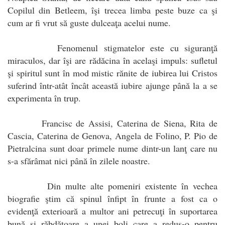
Copilul din Betleem, îşi trecea limba peste buze ca şi
cum ar fi vrut să guste dulceaţa acelui nume.
Fenomenul stigmatelor este cu siguranţă
miraculos, dar îşi are rădăcina în acelaşi impuls: sufletul
şi spiritul sunt în mod mistic rănite de iubirea lui Cristos
suferind într-atât încât această iubire ajunge până la a se
experimenta în trup.
Francisc de Assisi, Caterina de Siena, Rita de
Cascia, Caterina de Genova, Angela de Folino, P. Pio de
Pietralcina sunt doar primele nume dintr-un lanţ care nu
s-a sfărâmat nici până în zilele noastre.
Din multe alte pomeniri existente în vechea
biografie ştim că spinul înfipt în frunte a fost ca o
evidenţă exterioară a multor ani petrecuţi în suportarea
bună şi răbdătoare a unei boli care a redus-o pentru