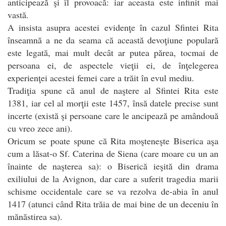
anticipează şi îl provoacă: iar aceasta este infinit mai
vastă.
A insista asupra acestei evidenţe în cazul Sfintei Rita
înseamnă a ne da seama că această devoţiune populară
este legată, mai mult decât ar putea părea, tocmai de
persoana ei, de aspectele vieţii ei, de înţelegerea
experienţei acestei femei care a trăit în evul mediu.
Tradiţia spune că anul de naştere al Sfintei Rita este
1381, iar cel al morţii este 1457, însă datele precise sunt
incerte (există şi persoane care le ancipează pe amândouă
cu vreo zece ani).
Oricum se poate spune că Rita moşteneşte Biserica aşa
cum a lăsat-o Sf. Caterina de Siena (care moare cu un an
înainte de naşterea sa): o Biserică ieşită din drama
exiliului de la Avignon, dar care a suferit tragedia marii
schisme occidentale care se va rezolva de-abia în anul
1417 (atunci când Rita trăia de mai bine de un deceniu în
mănăstirea sa).