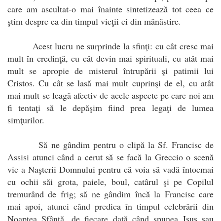
care am ascultat-o mai înainte sintetizează tot ceea ce
ştim despre ea din timpul vieţii ei din mănăstire.
Acest lucru ne surprinde la sfinţi: cu cât cresc mai
mult în credinţă, cu cât devin mai spirituali, cu atât mai
mult se apropie de misterul întrupării şi patimii lui
Cristos. Cu cât se lasă mai mult cuprinşi de el, cu atât
mai mult se leagă afectiv de acele aspecte pe care noi am
fi tentaţi să le depăşim fiind prea legaţi de lumea
simţurilor.
Să ne gândim pentru o clipă la Sf. Francisc de
Assisi atunci când a cerut să se facă la Greccio o scenă
vie a Naşterii Domnului pentru că voia să vadă întocmai
cu ochii săi grota, paiele, boul, catârul şi pe Copilul
tremurând de frig; să ne gândim încă la Francisc care
mai apoi, atunci când predica în timpul celebrării din
Noaptea Sfântă, de fiecare dată când spunea Isus sau