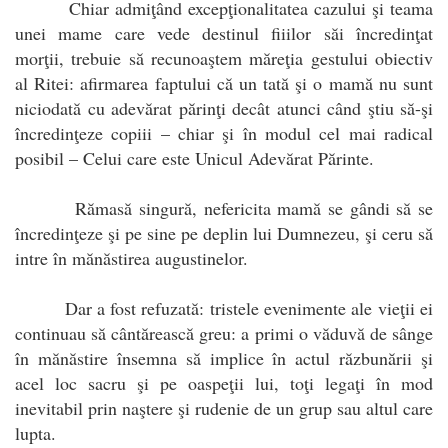
Chiar admiţând excepţionalitatea cazului şi teama
unei mame care vede destinul fiiilor săi încredinţat
morţii, trebuie să recunoaştem măreţia gestului obiectiv
al Ritei: afirmarea faptului că un tată şi o mamă nu sunt
niciodată cu adevărat părinţi decât atunci când ştiu să-şi
încredinţeze copiii – chiar şi în modul cel mai radical
posibil – Celui care este Unicul Adevărat Părinte.
Rămasă singură, nefericita mamă se gândi să se
încredinţeze şi pe sine pe deplin lui Dumnezeu, şi ceru să
intre în mănăstirea augustinelor.
Dar a fost refuzată: tristele evenimente ale vieţii ei
continuau să cântărească greu: a primi o văduvă de sânge
în mănăstire însemna să implice în actul răzbunării şi
acel loc sacru şi pe oaspeţii lui, toţi legaţi în mod
inevitabil prin naştere şi rudenie de un grup sau altul care
lupta.