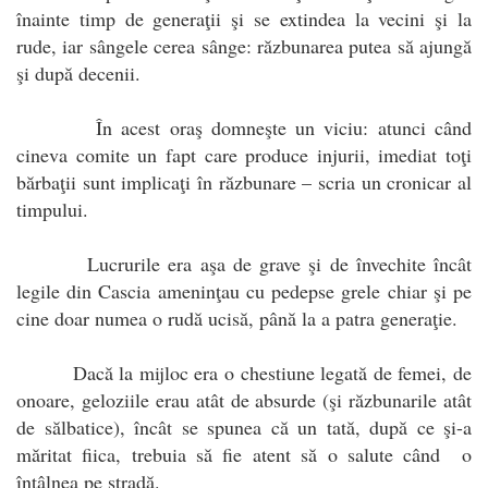
înainte timp de generaţii şi se extindea la vecini şi la
rude, iar sângele cerea sânge: răzbunarea putea să ajungă
şi după decenii.
În acest oraş domneşte un viciu: atunci când
cineva comite un fapt care produce injurii, imediat toţi
bărbaţii sunt implicaţi în răzbunare – scria un cronicar al
timpului.
Lucrurile era aşa de grave şi de învechite încât
legile din Cascia ameninţau cu pedepse grele chiar şi pe
cine doar numea o rudă ucisă, până la a patra generaţie.
Dacă la mijloc era o chestiune legată de femei, de
onoare, geloziile erau atât de absurde (şi răzbunarile atât
de sălbatice), încât se spunea că un tată, după ce şi-a
măritat fiica, trebuia să fie atent să o salute când o
întâlnea pe stradă.