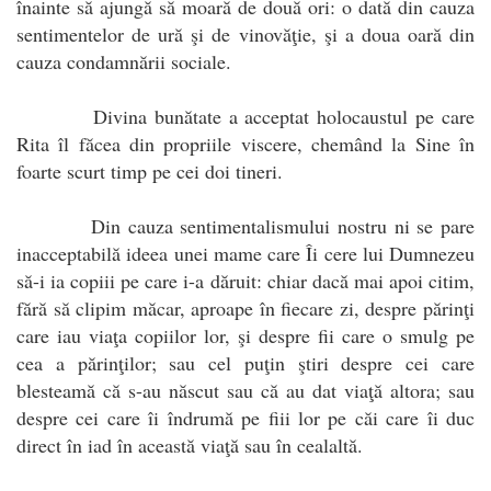
înainte să ajungă să moară de două ori: o dată din cauza
sentimentelor de ură şi de vinovăţie, şi a doua oară din
cauza condamnării sociale.
Divina bunătate a acceptat holocaustul pe care
Rita îl făcea din propriile viscere, chemând la Sine în
foarte scurt timp pe cei doi tineri.
Din cauza sentimentalismului nostru ni se pare
inacceptabilă ideea unei mame care Îi cere lui Dumnezeu
să-i ia copiii pe care i-a dăruit: chiar dacă mai apoi citim,
fără să clipim măcar, aproape în fiecare zi, despre părinţi
care iau viaţa copiilor lor, şi despre fii care o smulg pe
cea a părinţilor; sau cel puţin ştiri despre cei care
blesteamă că s-au născut sau că au dat viaţă altora; sau
despre cei care îi îndrumă pe fiii lor pe căi care îi duc
direct în iad în această viaţă sau în cealaltă.