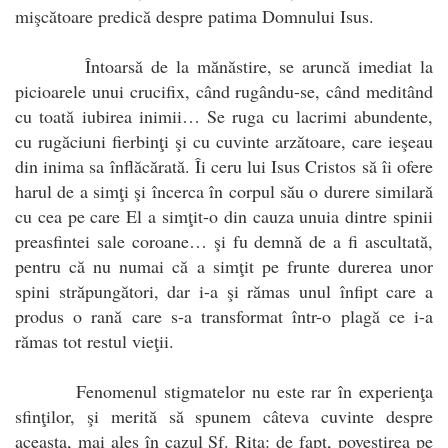
mişcătoare predică despre patima Domnului Isus.
Întoarsă de la mănăstire, se aruncă imediat la
picioarele unui crucifix, când rugându-se, când meditând
cu toată iubirea inimii… Se ruga cu lacrimi abundente,
cu rugăciuni fierbinţi şi cu cuvinte arzătoare, care ieşeau
din inima sa înflăcărată. Îi ceru lui Isus Cristos să îi ofere
harul de a simţi şi încerca în corpul său o durere similară
cu cea pe care El a simţit-o din cauza unuia dintre spinii
preasfintei sale coroane… şi fu demnă de a fi ascultată,
pentru că nu numai că a simţit pe frunte durerea unor
spini străpungători, dar i-a şi rămas unul înfipt care a
produs o rană care s-a transformat într-o plagă ce i-a
rămas tot restul vieţii.
Fenomenul stigmatelor nu este rar în experienţa
sfinţilor, şi merită să spunem câteva cuvinte despre
aceasta, mai ales în cazul Sf. Rita: de fapt, povestirea pe