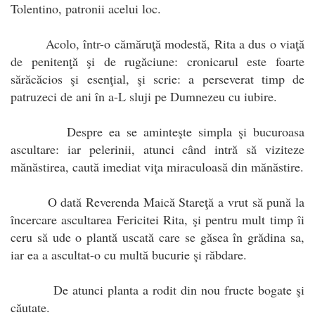
Tolentino, patronii acelui loc.
Acolo, într-o cămăruţă modestă, Rita a dus o viaţă
de penitenţă şi de rugăciune: cronicarul este foarte
sărăcăcios şi esenţial, şi scrie: a perseverat timp de
patruzeci de ani în a-L sluji pe Dumnezeu cu iubire.
Despre ea se aminteşte simpla şi bucuroasa
ascultare: iar pelerinii, atunci când intră să viziteze
mănăstirea, caută imediat viţa miraculoasă din mănăstire.
O dată Reverenda Maică Stareţă a vrut să pună la
încercare ascultarea Fericitei Rita, şi pentru mult timp îi
ceru să ude o plantă uscată care se găsea în grădina sa,
iar ea a ascultat-o cu multă bucurie şi răbdare.
De atunci planta a rodit din nou fructe bogate şi
căutate.