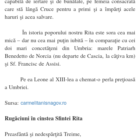
capabilă de iertare şi de bunătate, pe femeia consacrată
care stă lângă Cruce pentru a primi şi a împărţi acele
haruri şi acea salvare.
În istoria poporului nostru Rita este sora cea mai
mică – dar nu cea mai puţin iubită – în comparaţie cu cei
doi mari concetăţeni din Umbria: marele Patriarh
Benedetto de Norcia (nu departe de Cascia, la câţiva km)
şi Sf. Francisc de Assisi.
Pe ea Leone al XIII-lea a chemat-o perla preţioasă
a Umbriei.
Sursa:
carmelitanisnagov.ro
Rugăciuni în cinstea Sfintei Rita
Preasfântă şi nedespărţită Treime,