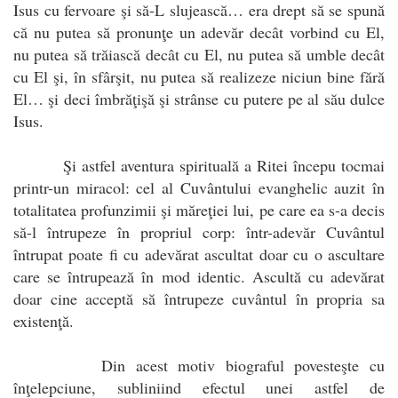
Isus cu fervoare şi să-L slujească… era drept să se spună
că nu putea să pronunţe un adevăr decât vorbind cu El,
nu putea să trăiască decât cu El, nu putea să umble decât
cu El şi, în sfârşit, nu putea să realizeze niciun bine fără
El… şi deci îmbrăţişă şi strânse cu putere pe al său dulce
Isus.
Şi astfel aventura spirituală a Ritei începu tocmai
printr-un miracol: cel al Cuvântului evanghelic auzit în
totalitatea profunzimii şi măreţiei lui, pe care ea s-a decis
să-l întrupeze în propriul corp: într-adevăr Cuvântul
întrupat poate fi cu adevărat ascultat doar cu o ascultare
care se întrupează în mod identic. Ascultă cu adevărat
doar cine acceptă să întrupeze cuvântul în propria sa
existenţă.
Din acest motiv biograful povesteşte cu
înţelepciune, subliniind efectul unei astfel de