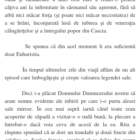
câţiva ani la infirmitate în sărmanul său aşternut, fără să
aibă nici măcar forţa (şi poate nici măcar necesitatea) de
a se hrăni, înconjurată însă de iubirea şi de veneraţia
călugăriţelor şi a întregului popor din Cascia.
Se spunea că din acel moment îi era suficientă
doar Euharistia.
În timpul ultimelor zile din viaţă aflăm de un alt
episod care îmbogăţeşte şi creşte valoarea legendei sale.
Deci i-a plăcut Domnului Dumnezeului nostru să
arate semne evidente ale iubirii pe care i-o purta alesei
sale mirese. În cea mai aspră iarnă când toate erau
acoperite de zăpadă a vizitat-o o rudă bună; la plecare a
întrebat-o dacă voia ceva de acasă de la ea. Rita a
răspuns spunând că ar dori un trandafir şi două fructe din
grădina sa. Surâse femeia, crezând că ea delira din cauza