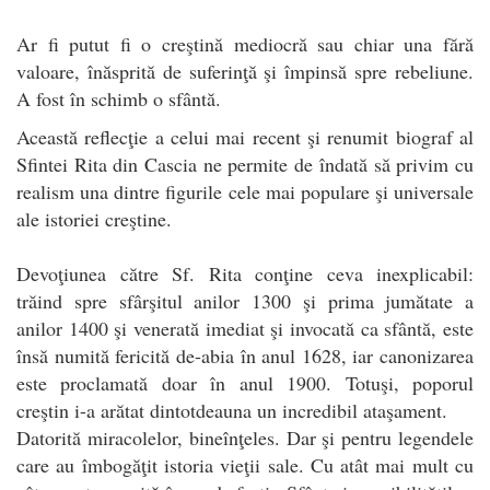
Ar fi putut fi o creştină mediocră sau chiar una fără
valoare, înăsprită de suferinţă şi împinsă spre rebeliune.
A fost în schimb o sfântă.
Această reflecţie a celui mai recent şi renumit biograf al
Sfintei Rita din Cascia ne permite de îndată să privim cu
realism una dintre figurile cele mai populare şi universale
ale istoriei creştine.
Devoţiunea către Sf. Rita conţine ceva inexplicabil:
trăind spre sfârşitul anilor 1300 şi prima jumătate a
anilor 1400 şi venerată imediat şi invocată ca sfântă, este
însă numită fericită de-abia în anul 1628, iar canonizarea
este proclamată doar în anul 1900. Totuşi, poporul
creştin i-a arătat dintotdeauna un incredibil ataşament.
Datorită miracolelor, bineînţeles. Dar şi pentru legendele
care au îmbogăţit istoria vieţii sale. Cu atât mai mult cu