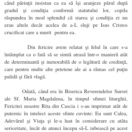
când părinţii insistau ca ea să îşi aranjeze părul după
gradul şi condiţia conformă statutului lor, copila
răspundea în mod splendid că starea şi condiţia ei nu
erau altele decât acelea de a-L sluji pe Isus Cristos
crucificat care a murit pentru ea.
Din fericire avem relatat şi felul în care s-a
întâmplat ca o fată să se simtă atrasă într-o manieră atât
de determinantă şi inexorabilă de o legătură de credinţă,
care pentru multe alte prietene ale ai a rămas cel puţin
palidă şi fără vlagă.
Odată, când era în Biserica Reverendelor Surori
ale Sf. Maria Magdalena, în timpul sfintei liturghii,
Fericitei noastre Rita din Cascia i s-au imprimat atât de
puternic în intelect aceste sfinte cuvinte: Eu sunt Calea,
Adevărul şi Viaţa şi le-a luat în considerare cu atâta
seriozitate, încât de atunci începu să-L iubească pe acest