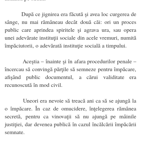
După ce jignirea era făcută şi avea loc curgerea de
sânge, nu mai rămâneau decât două căi: ori un proces
public care aprindea spiritele şi agrava ura, sau opera
unei adevărate instituţii sociale din acele vremuri, numită
împăciutorii, o adevărată instituţie socială a timpului.
Aceştia – înainte şi în afara procedurilor penale –
încercau să convingă părţile să semneze pentru împăcare,
afişând public documentul, a cărui validitate era
recunoscută în mod civil.
Uneori era nevoie să treacă ani ca să se ajungă la
o împăcare. În caz de omucidere, înţelegerea rămânea
secretă, pentru ca vinovaţii să nu ajungă pe mâinile
justiţiei, dar devenea publică în cazul încălcării împăcării
semnate.