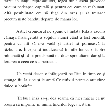
târziu în lanţul represaliilor), legea din Cascia prevedea
oricum pedeapsa capitală şi pentru cei care se răzbunau.
Altă posibilitate era să fugă din oraş şi să trăiască
precum nişte bandiţi departe de mama lor.
Astfel cronicarul ne spune că îndată Rita a ascuns
cămaşa însângerată a soţului atunci când a fost omorât,
pentru ca fiii să n-o vadă şi astfel să pornească la
răzbunare. Începu să îndulcească inimile lor cu o iubire
minunată şi să le predispună nu doar spre uitare, dar şi la
iertarea a ceea ce s-a petrecut.
Un vechi desen o înfăţişează pe Rita în timp ce-şi
strânge fiii la sine şi le arată Crucifixul printr-o atitudine
dulce şi hotărâtă.
Trebuia însă să-şi dea seama că nici măcar ea nu
reuşea să imprime în inima tinerilor legea iertării.