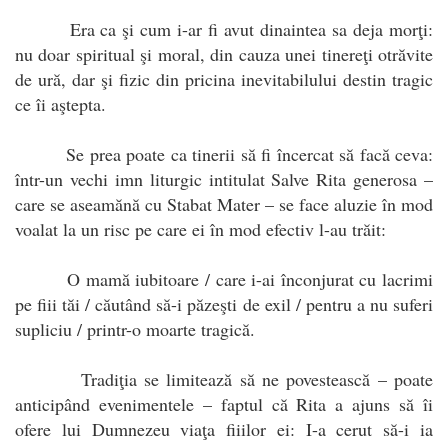
Era ca şi cum i-ar fi avut dinaintea sa deja morţi:
nu doar spiritual şi moral, din cauza unei tinereţi otrăvite
de ură, dar şi fizic din pricina inevitabilului destin tragic
ce îi aştepta.
Se prea poate ca tinerii să fi încercat să facă ceva:
într-un vechi imn liturgic intitulat Salve Rita generosa –
care se aseamănă cu Stabat Mater – se face aluzie în mod
voalat la un risc pe care ei în mod efectiv l-au trăit:
O mamă iubitoare / care i-ai înconjurat cu lacrimi
pe fiii tăi / căutând să-i păzeşti de exil / pentru a nu suferi
supliciu / printr-o moarte tragică.
Tradiţia se limitează să ne povestească – poate
anticipând evenimentele – faptul că Rita a ajuns să îi
ofere lui Dumnezeu viaţa fiiilor ei: I-a cerut să-i ia