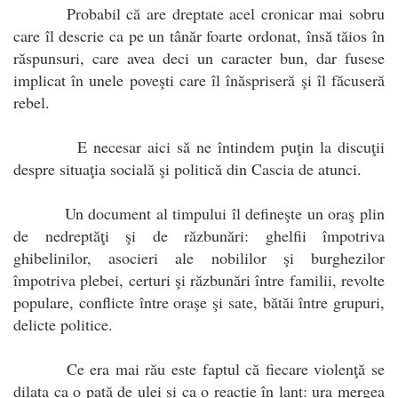
Probabil că are dreptate acel cronicar mai sobru
care îl descrie ca pe un tânăr foarte ordonat, însă tăios în
răspunsuri, care avea deci un caracter bun, dar fusese
implicat în unele poveşti care îl înăspriseră şi îl făcuseră
rebel.
E necesar aici să ne întindem puţin la discuţii
despre situaţia socială şi politică din Cascia de atunci.
Un document al timpului îl defineşte un oraş plin
de nedreptăţi şi de răzbunări: ghelfii împotriva
ghibelinilor, asocieri ale nobililor şi burghezilor
împotriva plebei, certuri şi răzbunări între familii, revolte
populare, conflicte între oraşe şi sate, bătăi între grupuri,
delicte politice.
Ce era mai rău este faptul că fiecare violenţă se
dilata ca o pată de ulei şi ca o reacţie în lanţ: ura mergea