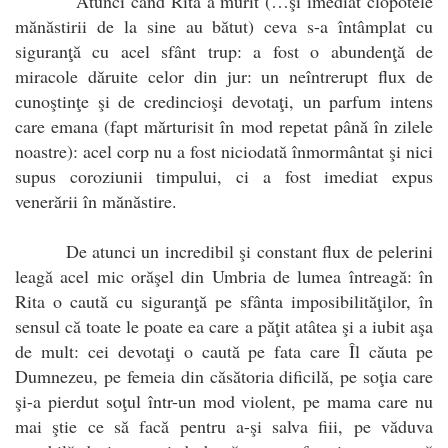
Atunci când Rita a murit (…şi imediat clopotele
mănăstirii de la sine au bătut) ceva s-a întâmplat cu
siguranţă cu acel sfânt trup: a fost o abundenţă de
miracole dăruite celor din jur: un neîntrerupt flux de
cunoştinţe şi de credincioşi devotaţi, un parfum intens
care emana (fapt mărturisit în mod repetat până în zilele
noastre): acel corp nu a fost niciodată înmormântat şi nici
supus coroziunii timpului, ci a fost imediat expus
venerării în mănăstire.
De atunci un incredibil şi constant flux de pelerini
leagă acel mic orăşel din Umbria de lumea întreagă: în
Rita o caută cu siguranţă pe sfânta imposibilităţilor, în
sensul că toate le poate ea care a păţit atâtea şi a iubit aşa
de mult: cei devotaţi o caută pe fata care Îl căuta pe
Dumnezeu, pe femeia din căsătoria dificilă, pe soţia care
şi-a pierdut soţul într-un mod violent, pe mama care nu
mai ştie ce să facă pentru a-şi salva fiii, pe văduva