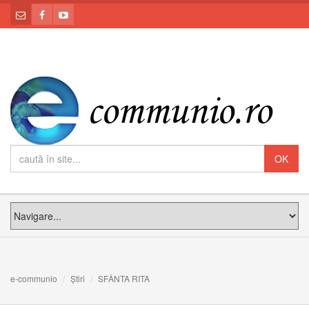
e-communio
Știri
SFÂNTA RITA