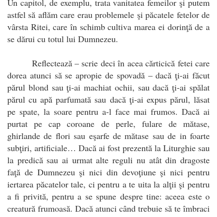
Un capitol, de exemplu, trata vanitatea femeilor şi putem
astfel să aflăm care erau problemele şi păcatele fetelor de
vârsta Ritei, care în schimb cultiva marea ei dorinţă de a
se dărui cu totul lui Dumnezeu.
Reflectează – scrie deci în acea cărticică fetei care
dorea atunci să se apropie de spovadă – dacă ţi-ai făcut
părul blond sau ţi-ai machiat ochii, sau dacă ţi-ai spălat
părul cu apă parfumată sau dacă ţi-ai expus părul, lăsat
pe spate, la soare pentru a-l face mai frumos. Dacă ai
purtat pe cap coroane de perle, fulare de mătase,
ghirlande de flori sau eşarfe de mătase sau de in foarte
subţiri, artificiale… Dacă ai fost prezentă la Liturghie sau
la predică sau ai urmat alte reguli nu atât din dragoste
faţă de Dumnezeu şi nici din devoţiune şi nici pentru
iertarea păcatelor tale, ci pentru a te uita la alţii şi pentru
a fi privită, pentru a se spune despre tine: aceea este o
creatură frumoasă. Dacă atunci când trebuie să te îmbraci