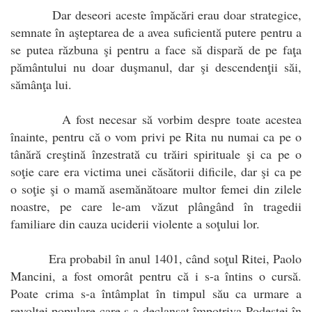
Dar deseori aceste împăcări erau doar strategice,
semnate în aşteptarea de a avea suficientă putere pentru a
se putea răzbuna şi pentru a face să dispară de pe faţa
pământului nu doar duşmanul, dar şi descendenţii săi,
sămânţa lui.
A fost necesar să vorbim despre toate acestea
înainte, pentru că o vom privi pe Rita nu numai ca pe o
tânără creştină înzestrată cu trăiri spirituale şi ca pe o
soţie care era victima unei căsătorii dificile, dar şi ca pe
o soţie şi o mamă asemănătoare multor femei din zilele
noastre, pe care le-am văzut plângând în tragedii
familiare din cauza uciderii violente a soţului lor.
Era probabil în anul 1401, când soţul Ritei, Paolo
Mancini, a fost omorât pentru că i s-a întins o cursă.
Poate crima s-a întâmplat în timpul său ca urmare a
revoltei populare care s-a declanşat împotriva Podestei în