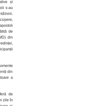
tive și
iii s-au
âlnirii.
scopere,
 apostoli
ătită de
MD) din
edinței,
cipanții
 momente
eniți din
ătoare a
sferă de
i zile în
niune și