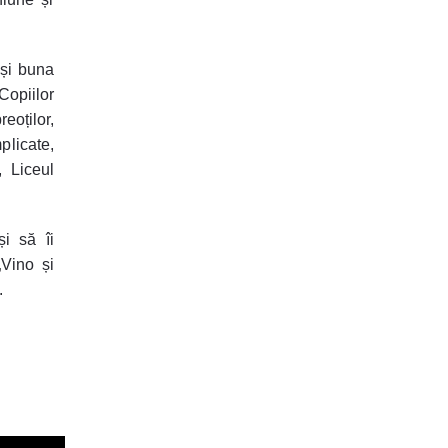
 și buna
Copiilor
eoților,
plicate,
, Liceul
și să îi
„Vino și
.