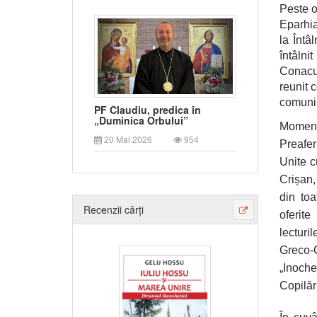
Peste o 
Eparhia
la Întâ
întâlni
Conacul
reunit 
comuniu
PF Claudiu, predica în
„Duminica Orbului”
Momentu
20 Mai 2026
954
Preafer
Unite c
Crișan,
din toa
Recenzii cărți
oferite
lecturi
Greco-C
„Inoche
Copilăr