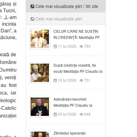
ăgăraș și
Cele mai vizualizate știri / 30 zile
 Turzii,
l: „L-am
Cele mai vizualizate știri
 incinta
 Dan”, a
CELOR CARE NE SUSȚIN
ÎN CREDINȚĂ: Meditația PF
găciune,
Claudiu la Duminica a VI-a
11 Iul 2026
793
după Rusalii
brată de
i Române
După credinţa voastră, fie
 Dumitru
vouă! Meditația PF Claudiu la
duminica a VII-a după Rusalii
, veniți
18 Iul 2026
751
 au fost
oca, iar
Adevăratul banchet:
Teologic
Meditația PF Claudiu la
-Catolic
Duminica a VIII-a după
25 Iul 2026
648
nizației
Rusalii
Zâmbetul speranței