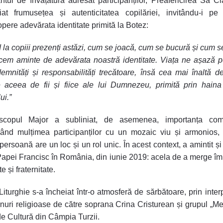
ntul de învățătură adresat participanților, Preafericirea Sa C
iat frumusețea și autenticitatea copilăriei, invitându-i pe
pere adevărata identitate primită la Botez:
d la copiii prezenți astăzi, cum se joacă, cum se bucură și cum s
em aminte de adevărata noastră identitate. Viața ne așază 
emnități și responsabilități trecătoare, însă cea mai înaltă d
 aceea de fii și fiice ale lui Dumnezeu, primită prin haina
ui.”
iscopul Major a subliniat, de asemenea, importanța comu
ând mulțimea participanților cu un mozaic viu și armonios, 
 persoană are un loc și un rol unic. În acest context, a amintit și
 Papei Francisc în România, din iunie 2019: acela de a merge î
te și fraternitate.
Liturghie s-a încheiat într-o atmosferă de sărbătoare, prin inter
nuri religioase de către soprana Crina Cristurean și grupul „Me
e Cultură din Câmpia Turzii.