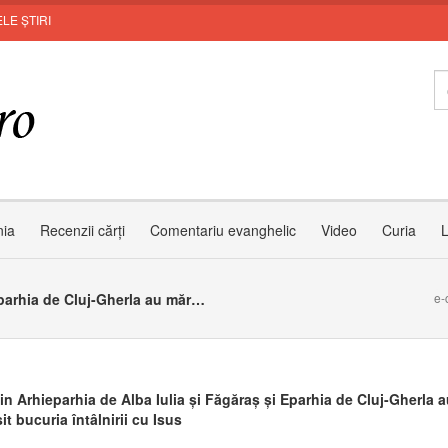
LE ȘTIRI
Invi
nia
Recenzii cărți
Comentariu evanghelic
Video
Curia
L
Copiii din Arhieparhia de Alba Iulia și Făgăraș și Eparhia de Cluj-Gherla au mărturisit bucuria întâlnirii cu Isus
e-
in Arhieparhia de Alba Iulia și Făgăraș și Eparhia de Cluj-Gherla a
it bucuria întâlnirii cu Isus