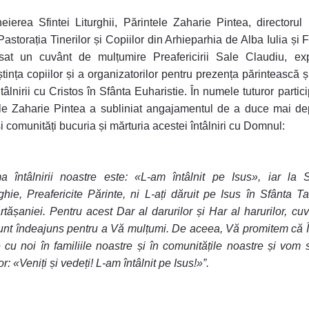
eierea Sfintei Liturghii, Părintele Zaharie Pintea, directorul 
Pastorația Tinerilor și Copiilor din Arhieparhia de Alba Iulia și 
sat un cuvânt de mulțumire Preafericirii Sale Claudiu, ex
tința copiilor și a organizatorilor pentru prezența părintească ș
tâlnirii cu Cristos în Sfânta Euharistie. În numele tuturor partici
le Zaharie Pintea a subliniat angajamentul de a duce mai de
și comunități bucuria și mărturia acestei întâlniri cu Domnul:
a întâlnirii noastre este: «L-am întâlnit pe Isus», iar la 
rghie, Preafericite Părinte, ni L-ați dăruit pe Isus în Sfânta T
rtășaniei. Pentru acest Dar al darurilor și Har al harurilor, cuv
unt îndeajuns pentru a Vă mulțumi. De aceea, Vă promitem că 
 cu noi în familiile noastre și în comunitățile noastre și vom
or: «Veniți și vedeți! L-am întâlnit pe Isus!»”.