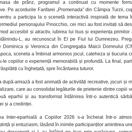
asa de prânz, programul a continuat cu momente forma
ive. Pe acordurile Fanfarei „Promenada” din Câmpia Turzii, cop
pentru a participa la o scenetă interactivă inspirată de tema înt
termediul personajului Pinocchio, cei mici au fost invitați să de
mod accesibil și atractiv, iubirea lui Isus și experiența primilor
ntâlnindu-L, au recunoscut în El pe Fiul lui Dumnezeu. Preg
le Dominica și Veronica din Congregația Maicii Domnului (C
poca, sceneta a îmbinat armonios jocul, cateheza și bucuria cr
u-le copiilor o experiență memorabilă și profundă. La final, parti
răsplătiți cu înghețată, spre încântarea tuturor.
a după-amiază a fost animată de activități recreative, jocuri și
lizare, care au consolidat legăturile de prietenie dintre copiii v
uă eparhii și au transformat întâlnirea într-o autentică sărb
ei și a credinței.
rea Inter-eparhială a Copiilor 2026 s-a încheiat într-o atmo
ință și entuziasm, lăsând în inimile participanților amintirea une
au descoperit și L-au întâlnit pe Isus prin rugăciune, comu