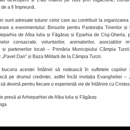
 de a fi împreună.
ri sunt adresate tuturor celor care au contribuit la organizarea
rare a evenimentului: Birourile pentru Pastorația Tinerilor și 
ieparhia de Alba Iulia și Făgăraș și Eparhia de Cluj-Gherla, pr
elor consacrate, voluntarilor, animatorilor, asociațiilor im
și partenerilor locali – Primăria Municipiului Câmpia Turzii
c „Pavel Dan” și Baza Militară de la Câmpia Turzii.
bucuria acestei întâlniri să rodească în sufletele copiilor 
scă pe drumul credinței, astfel încât invitația Evangheliei – 
– să devină pentru fiecare o experiență vie de întâlnire cu Cristos
de presă al Arhieparhiei de Alba Iulia și Făgăraș
oga