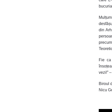
bucuria
Mulțumi
desfășu
din Arh
persoan
precum 
Teoreti
Fie ca 
însoțea
vezi!” 
Biroul 
Nicu G