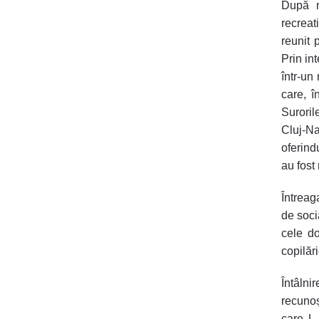
După m
recreat
reunit 
Prin in
într-un 
care, î
Surori
Cluj-Na
oferind
au fost 
Întreag
de socia
cele do
copilări
Întâlni
recunoșt
care L-