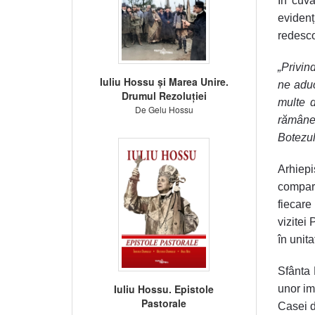
În cuvâ
evidenț
redesco
„Privin
Iuliu Hossu și Marea Unire.
ne aduc
Drumul Rezoluției
multe d
De Gelu Hossu
rămâne
Botezul
Arhiep
compar
fiecare
vizitei
în unita
Sfânta 
Iuliu Hossu. Epistole
unor im
Pastorale
Casei d