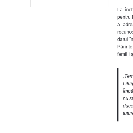
La înch
pentru 
a adre
recunoș
darul în
Părinte
familii 
„Tem
Litu
Împă
nu s
duce
tutur