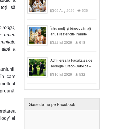
laudiu a
 toți să
05 Aug 2026
626
e roagă,
Întru mulți și binecuvântați
ani, Preafericite Părinte
pe umeri
Claudiu!
emnitate
22 Iul 2026
618
 albă a
Admiterea la Facultatea de
Teologie Greco-Catolică –
niunii,
Departamentul Blaj în anul
10 Iul 2026
532
în care
universitar 2026/2027
 mottoul
mpreună,
Gaseste-ne pe Facebook
pretarea
lody” al