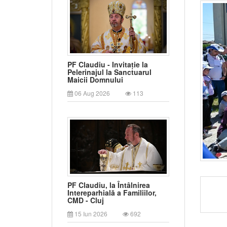
PF Claudiu - Invitație la
Pelerinajul la Sanctuarul
Maicii Domnului
06 Aug 2026
113
PF Claudiu, la Întâlnirea
Intereparhială a Familiilor,
CMD - Cluj
15 Iun 2026
692