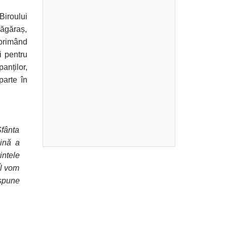
Biroului
Făgăraș,
primând
i pentru
panților,
parte în
Sfânta
aină a
intele
Îl vom
 spune