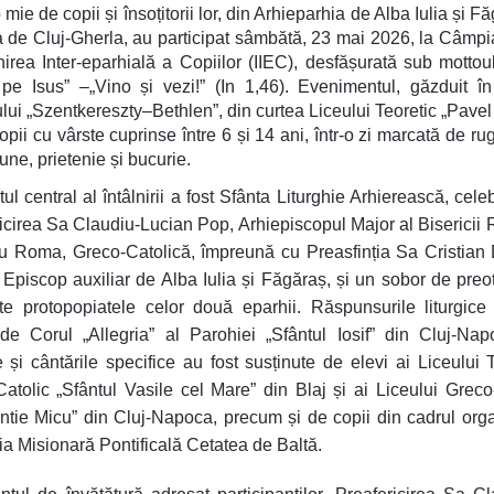
mie de copii și însoțitorii lor, din Arhieparhia de Alba Iulia și F
 de Cluj-Gherla, au participat sâmbătă, 23 mai 2026, la Câmpia
lnirea Inter-eparhială a Copiilor (IIEC), desfășurată sub mottou
t pe Isus” –„Vino și vezi!” (In 1,46). Evenimentul, găzduit în
ui „Szentkereszty–Bethlen”, din curtea Liceului Teoretic „Pavel
copii cu vârste cuprinse între 6 și 14 ani, într-o zi marcată de ru
ne, prietenie și bucurie.
l central al întâlnirii a fost Sfânta Liturghie Arhierească, cele
icirea Sa Claudiu-Lucian Pop, Arhiepiscopul Major al Biserici
u Roma, Greco-Catolică, împreună cu Preasfinția Sa Cristian
 Episcop auxiliar de Alba Iulia și Făgăraș, și un sobor de preoți
te protopopiatele celor două eparhii. Răspunsurile liturgice
 de Corul „Allegria” al Parohiei „Sfântul Iosif” din Cluj-Nap
le și cântările specifice au fost susținute de elevi ai Liceului 
atolic „Sfântul Vasile cel Mare” din Blaj și ai Liceului Greco
ntie Micu” din Cluj-Napoca, precum și de copii din cadrul orga
ia Misionară Pontificală Cetatea de Baltă.